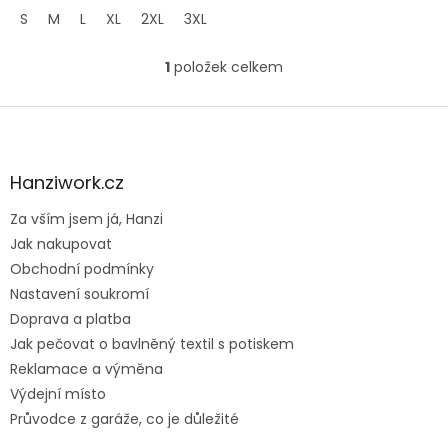
S
M
L
XL
2XL
3XL
4XL
5XL
1
položek celkem
O
v
l
Z
á
á
d
p
a
a
Hanziwork.cz
c
t
í
Za vším jsem já, Hanzi
í
p
Jak nakupovat
r
v
Obchodní podmínky
k
Nastavení soukromí
y
Doprava a platba
v
ý
Jak pečovat o bavlněný textil s potiskem
p
Reklamace a výměna
i
Výdejní místo
s
u
Průvodce z garáže, co je důležité