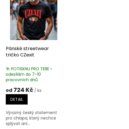
i
s
p
r
o
d
u
k
Pánské streetwear
t
tričko CZexit
ů
🎯 POTISKNU PRO TEBE •
odesílám do 7–10
pracovních dnů
724 Kč
od
/ ks
DETAIL
Výrazný český statement
pro chlapa, který nechce
splývat ani...