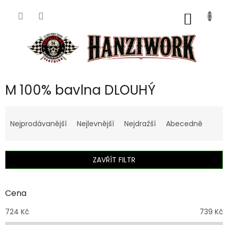
Přejít
na
NÁKUP
obsah
KOŠÍK
M 100% bavlna DLOUHÝ
Ř
a
Nejprodávanější
Nejlevnější
Nejdražší
Abecedně
z
e
n
ZAVŘÍT FILTR
í
p
r
Cena
o
d
724
Kč
739
Kč
u