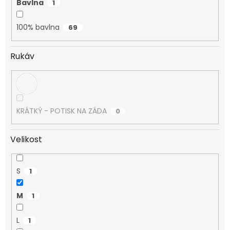
Bavlna
1
100% bavlna
69
Rukáv
KRÁTKÝ - POTISK NA ZÁDA
0
Velikost
S
1
M
1
L
1