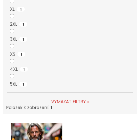
XL
1
2XL
1
3XL
1
XS
1
4XL
1
5XL
1
VYMAZAT FILTRY
Položek k zobrazení:
1
V
ý
p