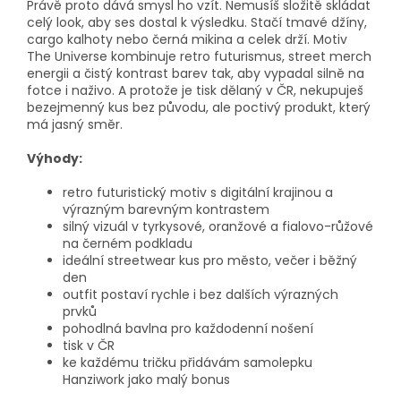
Právě proto dává smysl ho vzít. Nemusíš složitě skládat
celý look, aby ses dostal k výsledku. Stačí tmavé džíny,
cargo kalhoty nebo černá mikina a celek drží. Motiv
The Universe kombinuje retro futurismus, street merch
energii a čistý kontrast barev tak, aby vypadal silně na
fotce i naživo. A protože je tisk dělaný v ČR, nekupuješ
bezejmenný kus bez původu, ale poctivý produkt, který
má jasný směr.
Výhody:
retro futuristický motiv s digitální krajinou a
výrazným barevným kontrastem
silný vizuál v tyrkysové, oranžové a fialovo-růžové
na černém podkladu
ideální streetwear kus pro město, večer i běžný
den
outfit postaví rychle i bez dalších výrazných
prvků
pohodlná bavlna pro každodenní nošení
tisk v ČR
ke každému tričku přidávám samolepku
Hanziwork jako malý bonus