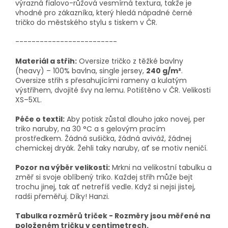
výrazná fialovo-růžová vesmírná textura, takže je
vhodné pro zákazníka, který hledá nápadné černé
tričko do městského stylu s tiskem v ČR.
-------------------------
Materiál a střih:
Oversize tričko z těžké bavlny
(heavy) – 100% bavlna, single jersey,
240 g/m²
.
Oversize střih s přesahujícími rameny a kulatým
výstřihem, dvojité švy na lemu. Potištěno v ČR. Velikosti
XS–5XL.
Péče o textil:
Aby potisk zůstal dlouho jako novej, per
triko naruby, na 30 °C a s gelovým pracím
prostředkem. Žádná sušička, žádná aviváž, žádnej
chemickej dryák. Žehli taky naruby, ať se motiv neničí.
Pozor na výběr velikosti:
Mrkni na velikostní tabulku a
změř si svoje oblíbený triko. Každej střih může bejt
trochu jinej, tak ať netrefíš vedle. Když si nejsi jistej,
radši přeměřuj. Díky! Hanzi.
Tabulka rozměrů triček - Rozměry jsou měřené na
položeném tričku v centimetrech.