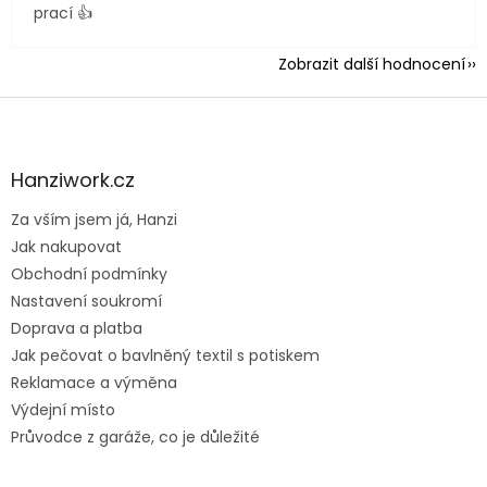
prací 👍
Zobrazit další hodnocení
Z
á
p
a
Hanziwork.cz
t
Za vším jsem já, Hanzi
í
Jak nakupovat
Obchodní podmínky
Nastavení soukromí
Doprava a platba
Jak pečovat o bavlněný textil s potiskem
Reklamace a výměna
Výdejní místo
Průvodce z garáže, co je důležité