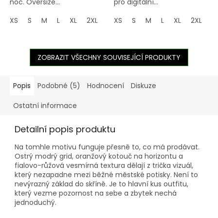
noc. Oversize...
pro digitální...
XS
S
M
L
XL
2XL
3XL
XS
4XL
S
M
5XL
L
XL
2XL
3
ZOBRAZIT VŠECHNY SOUVISEJÍCÍ PRODUKTY
Popis
Podobné (5)
Hodnocení
Diskuze
Ostatní informace
Detailní popis produktu
Na tomhle motivu funguje přesně to, co má prodávat.
Ostrý modrý grid, oranžový kotouč na horizontu a
fialovo-růžová vesmírná textura dělají z trička vizuál,
který nezapadne mezi běžné městské potisky. Není to
nevýrazný základ do skříně. Je to hlavní kus outfitu,
který vezme pozornost na sebe a zbytek nechá
jednoduchý.