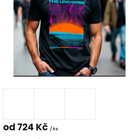
od
724 Kč
/ ks
Měrná