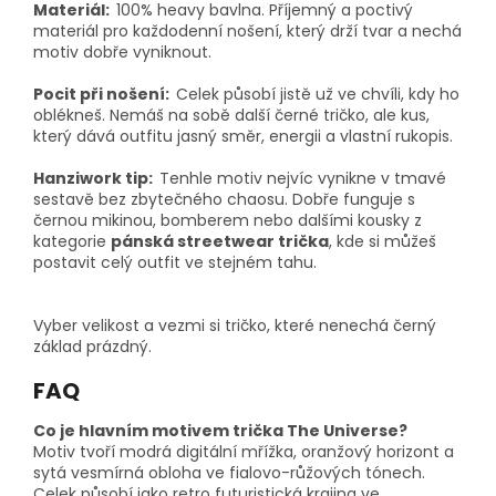
Materiál:
100% heavy bavlna. Příjemný a poctivý
materiál pro každodenní nošení, který drží tvar a nechá
motiv dobře vyniknout.
Pocit při nošení:
Celek působí jistě už ve chvíli, kdy ho
oblékneš. Nemáš na sobě další černé tričko, ale kus,
který dává outfitu jasný směr, energii a vlastní rukopis.
Hanziwork tip:
Tenhle motiv nejvíc vynikne v tmavé
sestavě bez zbytečného chaosu. Dobře funguje s
černou mikinou, bomberem nebo dalšími kousky z
kategorie
pánská streetwear trička
, kde si můžeš
postavit celý outfit ve stejném tahu.
Vyber velikost a vezmi si tričko, které nenechá černý
základ prázdný.
FAQ
Co je hlavním motivem trička The Universe?
Motiv tvoří modrá digitální mřížka, oranžový horizont a
sytá vesmírná obloha ve fialovo-růžových tónech.
Celek působí jako retro futuristická krajina ve