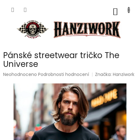
Přejít
na
NÁKUP
obsah
KOŠÍK
Pánské streetwear tričko The
Universe
Průměrné
Neohodnoceno
Podrobnosti hodnocení
Značka:
Hanziwork
hodnocení
produktu
je
0,0
z
5
hvězdiček.