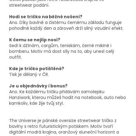
streetwear podání.
Hodí se tričko na běžné nošení?
Ano. Díky bavlně a čistému černému základu funguje
pohodlně každý den a zároveň drží silný vizuální efekt.
K čemu se nejlíp nosí?
Sedí k džínám, cargům, teniskám, černé mikině i
bomberu. Motiv má dost síly na to, aby unesl celý
outfit.
Kde je tričko potištěné?
Tisk je dělaný v ČR.
Je u objednávky i bonus?
Ano. Ke každému tričku přidávám samolepku
Hanziwork, kterou můžeš hodit na notebook, auto nebo
kamkoliv, kde žije tvůj styl.
The Universe je pánské oversize streetwear tričko z
bavlny s retro futuristickým potiskem. Motiv tvoří
digitální modrá krajina, oranžový sluneční horizont a