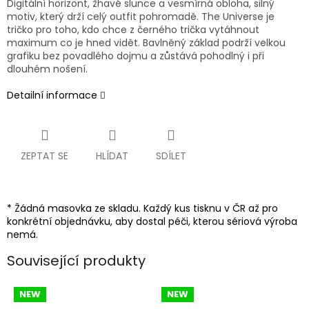
Digitální horizont, žhavé slunce a vesmírná obloha, silný
motiv, který drží celý outfit pohromadě. The Universe je
tričko pro toho, kdo chce z černého trička vytáhnout
maximum co je hned vidět. Bavlněný základ podrží velkou
grafiku bez povadlého dojmu a zůstává pohodlný i při
dlouhém nošení.
Detailní informace
ZEPTAT SE
HLÍDAT
SDÍLET
* Žádná masovka ze skladu. Každý kus tisknu v ČR až pro
konkrétní objednávku, aby dostal péči, kterou sériová výroba
nemá.
Související produkty
NEW
NEW