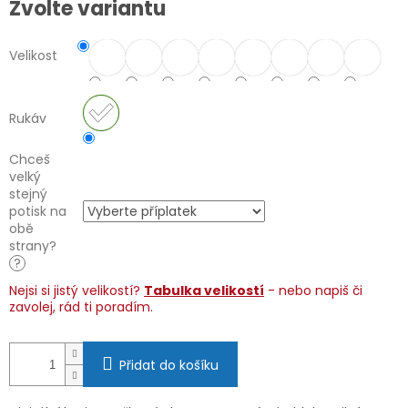
Zvolte variantu
cena:
Velikost
Rukáv
Chceš
velký
stejný
potisk na
obě
strany?
?
Nejsi si jistý velikostí?
Tabulka velikostí
- nebo napiš či
zavolej, rád ti poradím.
Přidat do košíku