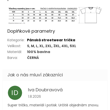
Doplňkové parametry
Kategorie
:
Pánská streetwear trička
Velikost
:
S, M, L, XL, 2XL, 3XL, 4XL, 5XL
Materiál
:
100% bavlna
Barva
:
ČERNÁ
Iva Doubravová
ID
Hodnocení obchodu je 5 z 5 hvězdiček.
1.8.2026
Super tričko, materiál i potisk. Určitě objednám znovu.