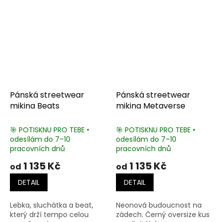
Pánská streetwear
Pánská streetwear
mikina Beats
mikina Metaverse
🎯 POTISKNU PRO TEBE •
🎯 POTISKNU PRO TEBE •
odesílám do 7–10
odesílám do 7–10
pracovních dnů
pracovních dnů
1 135 Kč
1 135 Kč
od
od
DETAIL
DETAIL
Lebka, sluchátka a beat,
Neonová budoucnost na
který drží tempo celou
zádech. Černý oversize kus