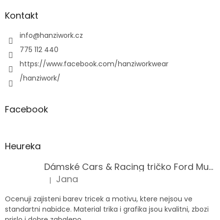
Kontakt
info
@
hanziwork.cz
775 112 440
https://www.facebook.com/hanziworkwear
/hanziwork/
Facebook
Heureka
Dámské Cars & Racing tričko Ford Mustang 5. generace
Jana
|
Hodnocení produktu je 5 z 5 hvězdiček.
Ocenuji zajisteni barev tricek a motivu, ktere nejsou ve
standartni nabidce. Material trika i grafika jsou kvalitni, zbozi
prislo i dobre zabaleno.