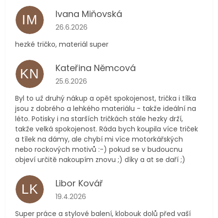
Ivana Miňovská
IM
Hodnocení obchodu je 5 z 5 hvězdiček.
26.6.2026
hezké tričko, materiál super
Kateřina Němcová
KN
Hodnocení obchodu je 5 z 5 hvězdiček.
25.6.2026
Byl to už druhý nákup a opět spokojenost, trička i tílka
jsou z dobrého a lehkého materiálu - takže ideální na
léto. Potisky i na starších tričkách stále hezky drží,
takže velká spokojenost. Ráda bych koupila více triček
a tílek na dámy, ale chybí mi více motorkářských
nebo rockových motivů :-) pokud se v budoucnu
objeví určitě nakoupím znovu ;) díky a at se daří ;)
Libor Kovář
LK
Hodnocení obchodu je 5 z 5 hvězdiček.
19.4.2026
Super práce a stylové balení, klobouk dolů před vaší