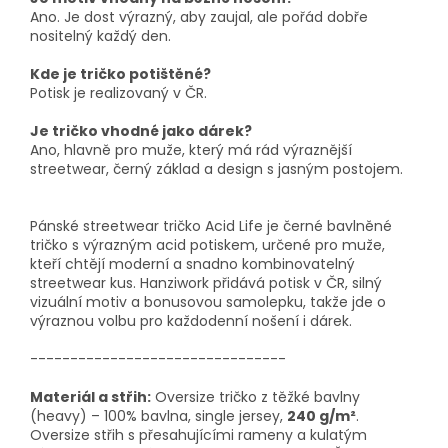
Ano. Je dost výrazný, aby zaujal, ale pořád dobře
nositelný každý den.
Kde je tričko potištěné?
Potisk je realizovaný v ČR.
Je tričko vhodné jako dárek?
Ano, hlavně pro muže, který má rád výraznější
streetwear, černý základ a design s jasným postojem.
Pánské streetwear tričko Acid Life je černé bavlněné
tričko s výrazným acid potiskem, určené pro muže,
kteří chtějí moderní a snadno kombinovatelný
streetwear kus. Hanziwork přidává potisk v ČR, silný
vizuální motiv a bonusovou samolepku, takže jde o
výraznou volbu pro každodenní nošení i dárek.
--------------------------------
Materiál a střih:
Oversize tričko z těžké bavlny
(heavy) – 100% bavlna, single jersey,
240 g/m²
.
Oversize střih s přesahujícími rameny a kulatým