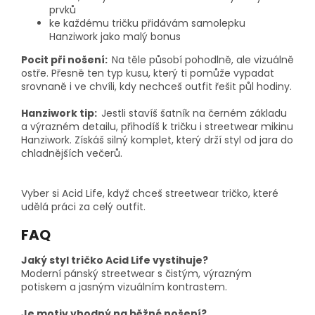
prvků
ke každému tričku přidávám samolepku
Hanziwork jako malý bonus
Pocit při nošení:
Na těle působí pohodlně, ale vizuálně
ostře. Přesně ten typ kusu, který ti pomůže vypadat
srovnaně i ve chvíli, kdy nechceš outfit řešit půl hodiny.
Hanziwork tip:
Jestli stavíš šatník na černém základu
a výrazném detailu, přihodíš k tričku i streetwear mikinu
Hanziwork. Získáš silný komplet, který drží styl od jara do
chladnějších večerů.
Vyber si Acid Life, když chceš streetwear tričko, které
udělá práci za celý outfit.
FAQ
Jaký styl tričko Acid Life vystihuje?
Moderní pánský streetwear s čistým, výrazným
potiskem a jasným vizuálním kontrastem.
Je motiv vhodný na běžné nošení?