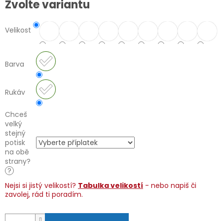
Zvolte variantu
cena:
Velikost
Barva
Rukáv
Chceš
velký
stejný
potisk
na obě
strany?
?
Nejsi si jistý velikostí?
Tabulka velikostí
- nebo napiš či
zavolej, rád ti poradím.