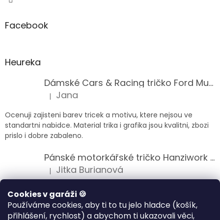
Facebook
Heureka
Dámské Cars & Racing tričko Ford Mustang 5. generace
Jana
|
Hodnocení produktu je 5 z 5 hvězdiček.
Ocenuji zajisteni barev tricek a motivu, ktere nejsou ve
standartni nabidce. Material trika i grafika jsou kvalitni, zbozi
prislo i dobre zabaleno.
Pánské motorkářské tričko Hanziwork Custom Bobber
Jitka Burianová
|
Hodnocení produktu je 5 z 5 hvězdiček.
Splnil očekávání na jedničku
Cookies v garáži 🍪
Používáme cookies, aby ti to tu jelo hladce (košík,
Pánské motorkářské tričko Royal Enfield 350cc
přihlášení, rychlost) a abychom ti ukazovali věci,