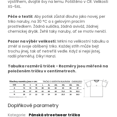
výstřihem, dvojité švy na lemu. Potištěno v ČR. Velikosti
XS–5XL.
Péče o textil:
Aby potisk zůstal dlouho jako novej, per
triko naruby, na 30 °C a s gelovým pracím
prostředkem. Žádná sušička, žádná aviváž, žádnej
chemickej dryák. Žehli taky naruby, ať se motiv neničí.
Pozor na výběr velikosti:
Mrkni na velikostní tabulku a
změř si svoje oblíbený triko. Každej střih může bejt
trochu jinej, tak ať netrefíš vedle. Když si nejsi jistej,
radši přeměřuj. Díky! Hanzi.
Tabulka rozměrů triček - Rozměry jsou měřené na
položeném tričku v centimetrech.
Doplňkové parametry
Kategorie
:
Pánská streetwear trička