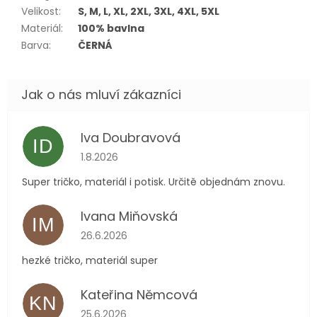
Velikost
:
S, M, L, XL, 2XL, 3XL, 4XL, 5XL
Materiál
:
100% bavlna
Barva
:
ČERNÁ
Iva Doubravová
ID
Hodnocení obchodu je 5 z 5 hvězdiček.
1.8.2026
Super tričko, materiál i potisk. Určitě objednám znovu.
Ivana Miňovská
IM
Hodnocení obchodu je 5 z 5 hvězdiček.
26.6.2026
hezké tričko, materiál super
Kateřina Němcová
KN
Hodnocení obchodu je 5 z 5 hvězdiček.
25.6.2026