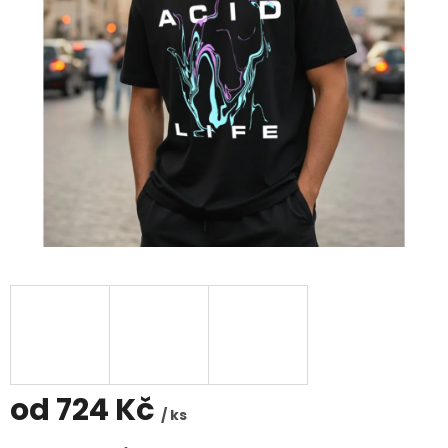
od
724 Kč
/ ks
Měrná