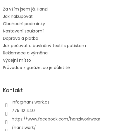
t
Za vším jsem já, Hanzi
í
Jak nakupovat
Obchodní podmínky
Nastavení soukromí
Doprava a platba
Jak pečovat o bavlněný textil s potiskem
Reklamace a výměna
Výdejní místo
Průvodce z garáže, co je důležité
Kontakt
info
@
hanziwork.cz
775 112 440
https://www.facebook.com/hanziworkwear
/hanziwork/