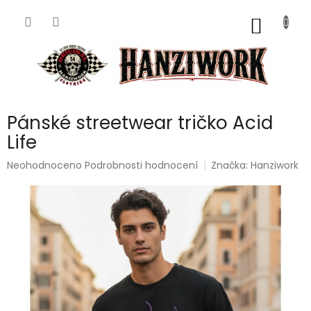
Přejít
na
NÁKUP
obsah
KOŠÍK
Pánské streetwear tričko Acid
Life
Průměrné
Neohodnoceno
Podrobnosti hodnocení
Značka:
Hanziwork
hodnocení
produktu
je
0,0
z
5
hvězdiček.