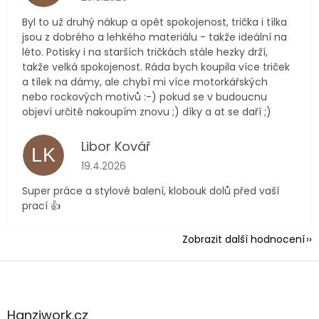
Byl to už druhý nákup a opět spokojenost, trička i tílka
jsou z dobrého a lehkého materiálu - takže ideální na
léto. Potisky i na starších tričkách stále hezky drží,
takže velká spokojenost. Ráda bych koupila více triček
a tílek na dámy, ale chybí mi více motorkářských
nebo rockových motivů :-) pokud se v budoucnu
objeví určitě nakoupím znovu ;) díky a at se daří ;)
Libor Kovář
LK
Hodnocení obchodu je 5 z 5 hvězdiček.
19.4.2026
Super práce a stylové balení, klobouk dolů před vaší
prací 👍
Zobrazit další hodnocení
Z
á
p
a
Hanziwork.cz