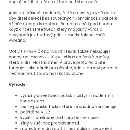
doplní outfit, a tričkem, které ho táhne celé.
Acid Life působí moderně, čistě a dost výrazně na to,
aby držel celek i bez zbytečných kombinací. Hodí se k
džínům, cargo kalhotám, černé mikině i pod bundu.
Když chceš streetwear, který má jasný výraz a
nevypadá jak tuctový print z marketplace, máš
vybráno.
Motiv tisknu v ČR na kvalitní textil, takže nekupuješ
anonymní masovku. Kupuješ kus od české značky,
která si drží vlastní směr. A právě proto Acid Life
funguje i jako dárek pro někoho, kdo si na styl potrpí a
nechce nosit to, co nosí každý druhý.
Výhody:
výrazný streetwear potisk s čistým moderním
kontrastem
černé pánské tričko, které se snadno kombinuje
potištěno v ČR
kvalitní bavlněný textil pro běžné nošení
silný vizuál bez přeplácanosti
motiv, který drží outfit i bez dalších výrazných