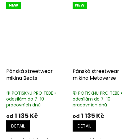
NEW
NEW
Pánská streetwear
Pánská streetwear
mikina Beats
mikina Metaverse
🎯 POTISKNU PRO TEBE •
🎯 POTISKNU PRO TEBE •
odesílám do 7–10
odesílám do 7–10
pracovních dnů
pracovních dnů
1 135 Kč
1 135 Kč
od
od
DETAIL
DETAIL