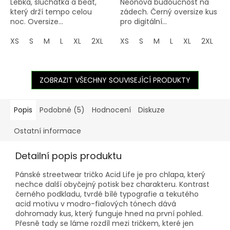
Lebka, sluchátka a beat,
Neonová budoucnost na
který drží tempo celou
zádech. Černý oversize kus
noc. Oversize...
pro digitální...
XS
S
M
L
XL
2XL
3XL
XS
4XL
S
M
5XL
L
XL
2XL
3
ZOBRAZIT VŠECHNY SOUVISEJÍCÍ PRODUKTY
Popis
Podobné (5)
Hodnocení
Diskuze
Ostatní informace
Detailní popis produktu
Pánské streetwear tričko Acid Life je pro chlapa, který
nechce další obyčejný potisk bez charakteru. Kontrast
černého podkladu, tvrdé bílé typografie a tekutého
acid motivu v modro-fialových tónech dává
dohromady kus, který funguje hned na první pohled.
Přesně tady se láme rozdíl mezi tričkem, které jen