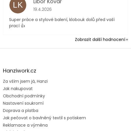
Libor Kovář
LK
Hodnocení obchodu je 5 z 5 hvězdiček.
19.4.2026
Super práce a stylové balení, klobouk dolů před vaší
prací 👍
Zobrazit další hodnocení
Z
á
p
a
Hanziwork.cz
t
Za vším jsem já, Hanzi
í
Jak nakupovat
Obchodní podmínky
Nastavení soukromí
Doprava a platba
Jak pečovat o bavlněný textil s potiskem
Reklamace a výměna