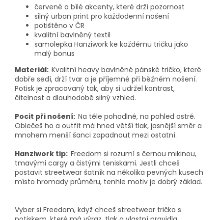
červené a bílé akcenty, které drží pozornost
silný urban print pro každodenní nošení
potištěno v ČR
kvalitní bavlněný textil
samolepka Hanziwork ke každému tričku jako
malý bonus
Materiál:
Kvalitní heavy bavlněné pánské tričko, které
dobře sedí, drží tvar a je příjemné při běžném nošení.
Potisk je zpracovaný tak, aby si udržel kontrast,
čitelnost a dlouhodobě silný vzhled.
Pocit při nošení:
Na těle pohodlné, na pohled ostré.
Oblečeš ho a outfit má hned větší tlak, jasnější směr a
mnohem menší šanci zapadnout mezi ostatní.
Hanziwork tip:
Freedom si rozumí s černou mikinou,
tmavými cargy a čistými teniskami. Jestli chceš
postavit streetwear šatník na několika pevných kusech
místo hromady průměru, tenhle motiv je dobrý základ.
Vyber si Freedom, když chceš streetwear tričko s
potiskem, které má výraz, tlak a vlastní pravidla.