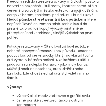
Freedom sedí do streetwearu, který má vlastní postoj a
netváří se bezpečně. Skull motiv, kontrast černé, bílé a
červené a surovější městská estetika fungují k džínům,
cargo kalhotám, teniskám, pod mikinu i bundu. Když
hledáš
pánské streetwear tričko s potiskem
, které
nepůsobí levně ani zaměnitelně, tenhle kus ti dá
přesně to, proč lidé kupují výrazný print: méně
přemýšlení nad kombinací, silnější výsledek na první
pohled.
Potisk je realizovaný v ČR na kvalitní bavlně, takže
nebereš anonymní masovku bez původu. Dostaneš
poctivý kus od české značky, který má vlastní tvář a
drží výraz i v běžném nošení. A ke každému tričku
přidávám samolepku Hanziwork jako malý bonus.
Můžeš ji hodit na notebook, auto, skříňku nebo
kamkoliv, kde chceš nechat svůj styl vidět i mimo
šatník.
Výhody:
výrazný skull motiv v kšiltovce a graffiti stylu
černé pánské streetwear tričko s ostrým
kontrastem