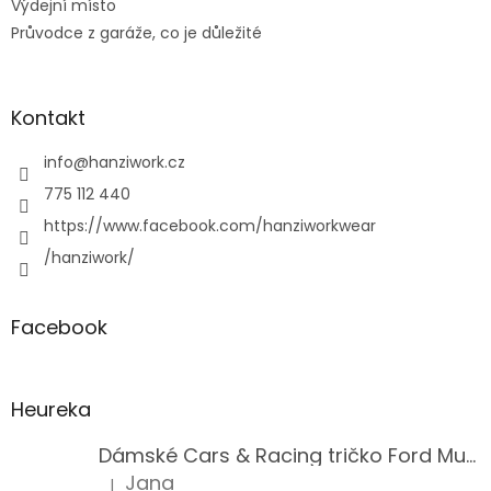
Výdejní místo
Průvodce z garáže, co je důležité
Kontakt
info
@
hanziwork.cz
775 112 440
https://www.facebook.com/hanziworkwear
/hanziwork/
Facebook
Heureka
Dámské Cars & Racing tričko Ford Mustang 5. generace
Jana
|