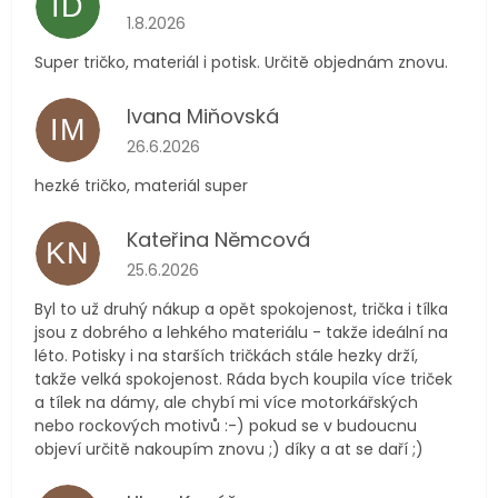
ID
Hodnocení obchodu je 5 z 5 hvězdiček.
1.8.2026
Super tričko, materiál i potisk. Určitě objednám znovu.
Ivana Miňovská
IM
Hodnocení obchodu je 5 z 5 hvězdiček.
26.6.2026
hezké tričko, materiál super
Kateřina Němcová
KN
Hodnocení obchodu je 5 z 5 hvězdiček.
25.6.2026
Byl to už druhý nákup a opět spokojenost, trička i tílka
jsou z dobrého a lehkého materiálu - takže ideální na
léto. Potisky i na starších tričkách stále hezky drží,
takže velká spokojenost. Ráda bych koupila více triček
a tílek na dámy, ale chybí mi více motorkářských
nebo rockových motivů :-) pokud se v budoucnu
objeví určitě nakoupím znovu ;) díky a at se daří ;)