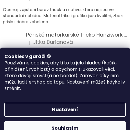
Hodnocení produktu je 5 z 5 hvězdiček.
Ocenuji zajisteni barev tricek a motivu, ktere nejsou ve
standartni nabidce. Material trika i grafika jsou kvalitni, zbozi
prislo i dobre zabaleno.
Pánské motorkářské tričko Hanziwork Custom Bobber
Jitka Burianová
|
Hodnocení produktu je 5 z 5 hvězdiček.
Splnil očekávání na jedničku
Cookies v garáži 🍪
Používáme cookies, aby ti to tu jelo hladce (košík,
Pánské motorkářské tričko Royal Enfield 350cc
přihlášení, rychlost) a abychom ti ukazovali věci,
Klára Musilová
|
které dávají smysl (a ne bordel). Zároveň díky nim
Hodnocení produktu je 5 z 5 hvězdiček.
můžu ladit e-shop do topu. Nastavení můžeš kdykoliv
Jsem velice spokojena, velmi kvalitni zbozi.
změnit.
Vytvořil Shoptet
Nastavení
Copyright 2026
HANZIWORK
. Všechna práva vyhrazena.
Souhlasím