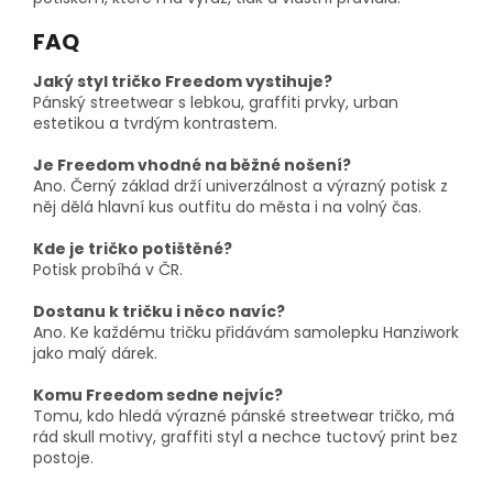
FAQ
Jaký styl tričko Freedom vystihuje?
Pánský streetwear s lebkou, graffiti prvky, urban
estetikou a tvrdým kontrastem.
Je Freedom vhodné na běžné nošení?
Ano. Černý základ drží univerzálnost a výrazný potisk z
něj dělá hlavní kus outfitu do města i na volný čas.
Kde je tričko potištěné?
Potisk probíhá v ČR.
Dostanu k tričku i něco navíc?
Ano. Ke každému tričku přidávám samolepku Hanziwork
jako malý dárek.
Komu Freedom sedne nejvíc?
Tomu, kdo hledá výrazné pánské streetwear tričko, má
rád skull motivy, graffiti styl a nechce tuctový print bez
postoje.