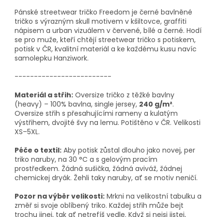
Pánské streetwear tričko Freedom je černé bavlněné
tričko s výrazným skull motivem v kšiltovce, graffiti
nápisem a urban vizuálem v červené, bílé a černé. Hodí
se pro muže, kteří chtějí streetwear tričko s potiskem,
potisk v ČR, kvalitní materiál a ke každému kusu navíc
samolepku Hanziwork.
-------------------------
Materiál a střih:
Oversize tričko z těžké bavlny
(heavy) – 100% bavlna, single jersey,
240 g/m²
.
Oversize střih s přesahujícími rameny a kulatým
výstřihem, dvojité švy na lemu. Potištěno v ČR. Velikosti
XS–5XL.
Péče o textil:
Aby potisk zůstal dlouho jako novej, per
triko naruby, na 30 °C a s gelovým pracím
prostředkem. Žádná sušička, žádná aviváž, žádnej
chemickej dryák. Žehli taky naruby, ať se motiv neničí.
Pozor na výběr velikosti:
Mrkni na velikostní tabulku a
změř si svoje oblíbený triko. Každej střih může bejt
trochu jinej, tak ať netrefíš vedle. Když si nejsi jistej,