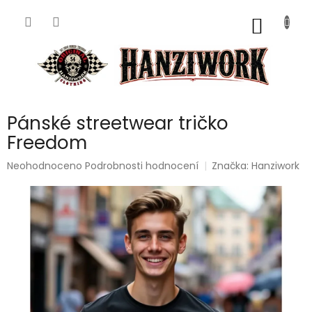
Přejít
na
NÁKUP
obsah
KOŠÍK
Pánské streetwear tričko
Freedom
Průměrné
Neohodnoceno
Podrobnosti hodnocení
Značka:
Hanziwork
hodnocení
produktu
je
0,0
z
5
hvězdiček.