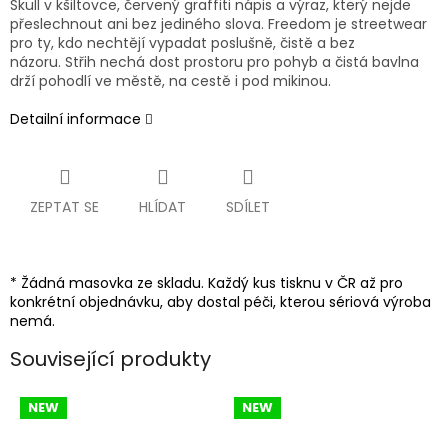
Skull v kšiltovce, červený graffiti nápis a výraz, který nejde
přeslechnout ani bez jediného slova. Freedom je streetwear
pro ty, kdo nechtějí vypadat poslušně, čistě a bez
názoru. Střih nechá dost prostoru pro pohyb a čistá bavlna
drží pohodlí ve městě, na cestě i pod mikinou.
Detailní informace
ZEPTAT SE
HLÍDAT
SDÍLET
* Žádná masovka ze skladu. Každý kus tisknu v ČR až pro
konkrétní objednávku, aby dostal péči, kterou sériová výroba
nemá.
Související produkty
NEW
NEW