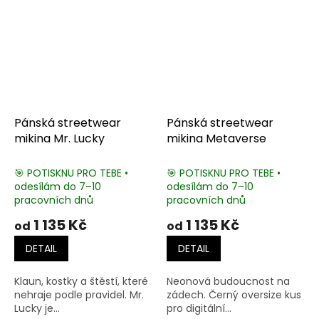
Pánská streetwear
Pánská streetwear
mikina Mr. Lucky
mikina Metaverse
🎯 POTISKNU PRO TEBE •
🎯 POTISKNU PRO TEBE •
odesílám do 7–10
odesílám do 7–10
pracovních dnů
pracovních dnů
1 135 Kč
1 135 Kč
od
od
DETAIL
DETAIL
Klaun, kostky a štěstí, které
Neonová budoucnost na
nehraje podle pravidel. Mr.
zádech. Černý oversize kus
Lucky je...
pro digitální...