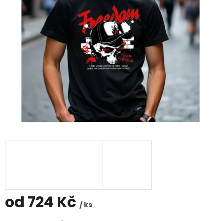
od
724 Kč
/ ks
Měrná