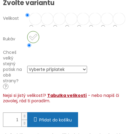
Zvolte variantu
cena:
Velikost
Rukáv
Chceš
velký
stejný
potisk na
obě
strany?
?
Nejsi si jistý velikostí?
Tabulka velikostí
- nebo napiš či
zavolej, rád ti poradím.
Přidat do košíku