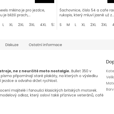
eels mikina je pro jezdce,
Šachovnice, číslo 54 a cafe ra
je bližší prach,...
rukopis, který mluví jasně už z..
L
XL
2XL
3XL
4XL
5XL
S
M
L
XL
2XL
3XL
Diskuze
Ostatní informace
Dop
stroje, ne z neurčité moto nostalgie.
Bullet 350 v
Kate
ísmo připomínají staré plakáty, na kterých o výsledku
Veli
 jezdce a odvaha držet rychlost.
Mate
Bar
ocení majitelé i fanoušci klasických britských motorek.
 modelový odkaz, který osloví také příznivce veteránů, café