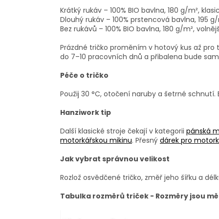
Krátký rukáv – 100% BIO bavlna, 180 g/m², klasic
Dlouhý rukáv – 100% prstencová bavlna, 195 g/m²
Bez rukávů – 100% BIO bavlna, 180 g/m², volnější
Prázdné tričko proměním v hotový kus až pro t
do 7–10 pracovních dnů a přibalena bude sam
Péče o tričko
Použij 30 °C, otočení naruby a šetrné schnutí. B
Hanziwork tip
Další klasické stroje čekají v kategorii
pánská mo
motorkářskou mikinu
. Přesný
dárek pro motor
Jak vybrat správnou velikost
Rozlož osvědčené tričko, změř jeho šířku a délk
Tabulka rozměrů triček - Rozměry jsou mě