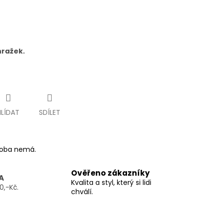
hražek.
HLÍDAT
SDÍLET
ýroba nemá.
Ověřeno zákazníky
A
Kvalita a styl, který si lidi
0,-Kč.
chválí.