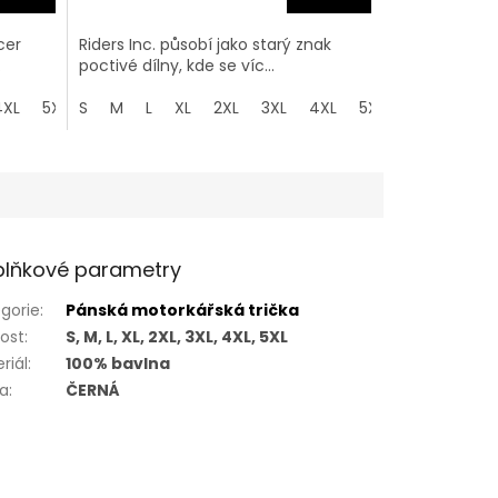
cer
Riders Inc. působí jako starý znak
.
poctivé dílny, kde se víc...
4XL
5XL
S
M
L
XL
2XL
3XL
4XL
5XL
lňkové parametry
gorie
:
Pánská motorkářská trička
kost
:
S, M, L, XL, 2XL, 3XL, 4XL, 5XL
riál
:
100% bavlna
va
:
ČERNÁ