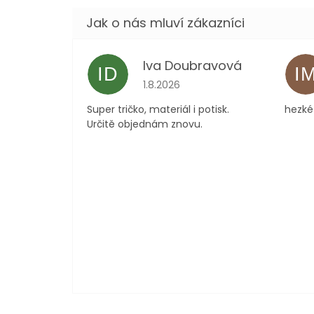
Iva Doubravová
ID
I
Hodnocení obchodu je 5 z 5 hvězdi
1.8.2026
Super tričko, materiál i potisk.
hezké 
Určitě objednám znovu.