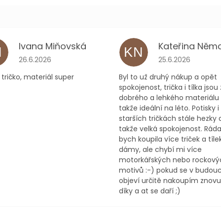
Ivana Miňovská
M
KN
ček.
Hodnocení obchodu je 5 z 5 hvězdiček.
Hodnocení obchodu
26.6.2026
25.6.2026
tričko, materiál super
Byl to už druhý nákup a opět
spokojenost, trička i tílka jsou 
dobrého a lehkého materiálu
takže ideální na léto. Potisky i
starších tričkách stále hezky d
takže velká spokojenost. Rád
bych koupila více triček a tíle
dámy, ale chybí mi více
motorkářských nebo rockový
motivů :-) pokud se v budou
objeví určitě nakoupím znovu 
díky a at se daří ;)