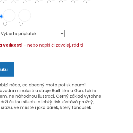
 velikostí
- nebo napiš či zavolej, rád ti
šíku
bízí něco, co obecný moto potisk neumí:
vodní minulosti a stroje Built Like a Gun, takže
em, ne náhodnou ilustraci. Černý základ vytáhne
 drží čistou siluetu a lehký tisk zůstává pružný,
a srazu, ve městě i jako dárek, který fanoušek