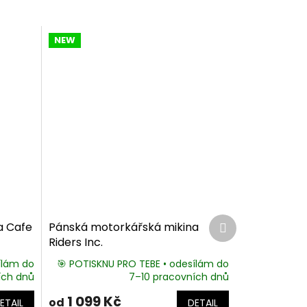
NEW
Další
a Cafe
Pánská motorkářská mikina
produkt
Riders Inc.
ílám do
🎯 POTISKNU PRO TEBE • odesílám do
ích dnů
7–10 pracovních dnů
1 099 Kč
od
ETAIL
DETAIL