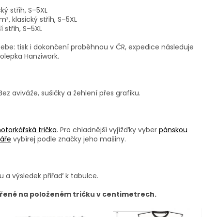
ký střih, S–5XL
, klasický střih, S–5XL
 střih, S–5XL
ebe: tisk i dokončení proběhnou v ČR, expedice následuje
olepka Hanziwork.
ez aviváže, sušičky a žehlení přes grafiku.
torkářská trička
. Pro chladnější vyjížďky vyber
pánskou
káře
vybírej podle značky jeho mašiny.
u a výsledek přiřaď k tabulce.
řené na položeném tričku v centimetrech.