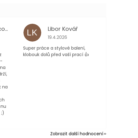
Kateřina Němcová
Libor Kovář
LK
 je 5 z 5 hvězdiček.
Hodnocení obchodu je 5 z 5 hvězdiček.
19.4.2026
Super práce a stylové balení,
z
klobouk dolů před vaší prací 👍
 -
 na
rží,
a
k na
ch
cnu
;)
Zobrazit další hodnocení