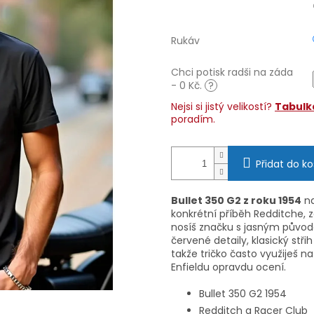
Rukáv
Chci potisk radši na záda
- 0 Kč.
?
Nejsi si jistý velikostí?
Tabulka
poradím.
Přidat do ko
Bullet 350 G2 z roku 1954
na
konkrétní příběh Redditche, zá
nosíš značku s jasným původ
červené detaily, klasický střih
takže tričko často využiješ n
Enfieldu opravdu ocení.
Bullet 350 G2 1954
Redditch a Racer Club