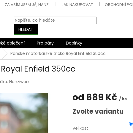
ZA VŠÍM JSEM JÁ, HANZI
JAK NAKUPOVAT
OBCHODNÍ PO
HLEDAT
ské oblečení
Pro páry
Doplňky
Pánské motorkářské tričko Royal Enfield 350cc
 Royal Enfield 350cc
čka:
Hanziwork
od
689 Kč
/ ks
Měrná
Zvolte variantu
cena:
Velikost