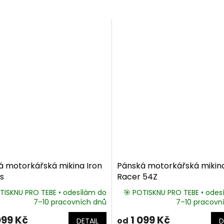
á motorkářská mikina Iron
Pánská motorkářská mikin
s
Racer 54Z
TISKNU PRO TEBE • odesílám do
🎯 POTISKNU PRO TEBE • odes
7–10 pracovních dnů
7–10 pracovn
099 Kč
1 099 Kč
od
DETAIL
D