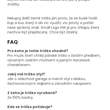
značky.
Nekupuj další černé tričko jen proto, že se bude hodit.
Kup si kus, který ti dá víc využití, víc jistoty a pořád
nese správný znak. Small Logo HW je pro chlapa, který
nechce být přeplácaný. Chce být čitelný.
FAQ
Pro koho je tohle tričko vhodné?
Pro muže, kteří chtějí pánské tričko s čistším předkem,
výrazným zadním motivem a jasným Hanziwork
charakterem.
Jaký má tričko styl?
Jde o oldschool garage a merch styl s lebkou,
šachovnicovými vlajkami a závodním rukopisem.
Z čeho je tričko vyrobené?
Ze 100% bavlny.
Kde se tričko potiskuje?