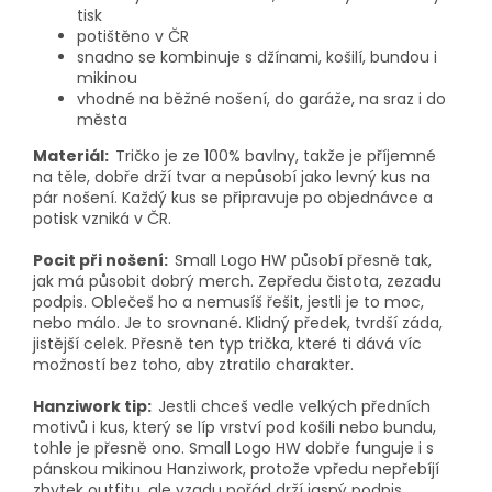
tisk
potištěno v ČR
snadno se kombinuje s džínami, košilí, bundou i
mikinou
vhodné na běžné nošení, do garáže, na sraz i do
města
Materiál:
Tričko je ze 100% bavlny, takže je příjemné
na těle, dobře drží tvar a nepůsobí jako levný kus na
pár nošení. Každý kus se připravuje po objednávce a
potisk vzniká v ČR.
Pocit při nošení:
Small Logo HW působí přesně tak,
jak má působit dobrý merch. Zepředu čistota, zezadu
podpis. Oblečeš ho a nemusíš řešit, jestli je to moc,
nebo málo. Je to srovnané. Klidný předek, tvrdší záda,
jistější celek. Přesně ten typ trička, které ti dává víc
možností bez toho, aby ztratilo charakter.
Hanziwork tip:
Jestli chceš vedle velkých předních
motivů i kus, který se líp vrství pod košili nebo bundu,
tohle je přesně ono. Small Logo HW dobře funguje i s
pánskou mikinou Hanziwork, protože vpředu nepřebíjí
zbytek outfitu, ale vzadu pořád drží jasný podpis