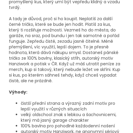
promyšlený kus, který umí být vepředu klidný a vzadu
tvrdý.
A tady je důvod, proč si ho koupit. Neplatíš za další
černé tričko, které se bude jen hodit. Platíš za kus,
který ti rozšiřuje možnosti. Vezmeš ho do města, do
garáže, na sraz, pod bundu i jen tak samotné a pořád
funguje. Zepředu čisté, zezadu jasně čitelné. Méně
přemýšlení, víc využití, lepší dojem. To je přesně
hodnota, která dává nákupu smysl. Dostaneš pánské
tričko ze 100% bavlny, klasický střih, autorský motiv
Hanziwork a potisk v ČR. Když už máš utratit peníze za
merch, kup si takový, který nebude ležet ve skříni. Kup
si kus, po kterém sáhneš tehdy, když chceš vypadat
čistě, ale ne prázdně.
Výhody:
čistší přední strana a výrazný zadní motiv pro
lepší využití v různých situacích
velký oldschool znak s lebkou a šachovnicemi,
který má jasný garage charakter
100% bavlna pro pohodlné každodenní nošení
autorský motiv Hanziwork, ne anonymní sériový