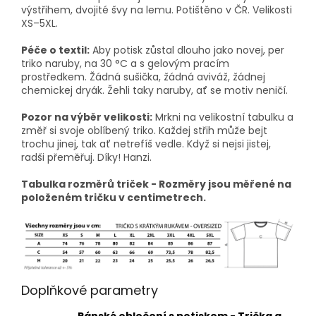
výstřihem, dvojité švy na lemu. Potištěno v ČR. Velikosti
XS–5XL.
Péče o textil:
Aby potisk zůstal dlouho jako novej, per
triko naruby, na 30 °C a s gelovým pracím
prostředkem. Žádná sušička, žádná aviváž, žádnej
chemickej dryák. Žehli taky naruby, ať se motiv neničí.
Pozor na výběr velikosti:
Mrkni na velikostní tabulku a
změř si svoje oblíbený triko. Každej střih může bejt
trochu jinej, tak ať netrefíš vedle. Když si nejsi jistej,
radši přeměřuj. Díky! Hanzi.
Tabulka rozměrů triček - Rozměry jsou měřené na
položeném tričku v centimetrech.
Doplňkové parametry