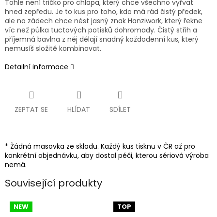
Tohle není tričko pro chlapa, který chce všechno vyřvat
hned zepředu. Je to kus pro toho, kdo má rád čistý předek,
ale na zádech chce nést jasný znak Hanziwork, který řekne
víc než půlka tuctových potisků dohromady. Čistý střih a
příjemná bavlna z něj dělají snadný každodenní kus, který
nemusíš složitě kombinovat.
Detailní informace
ZEPTAT SE
HLÍDAT
SDÍLET
* Žádná masovka ze skladu. Každý kus tisknu v ČR až pro
konkrétní objednávku, aby dostal péči, kterou sériová výroba
nemá.
Související produkty
NEW
TOP