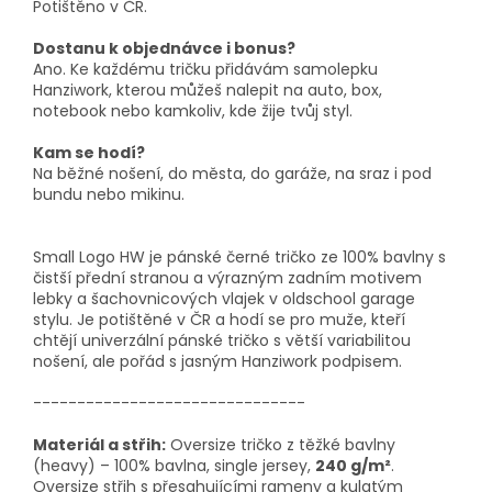
Potištěno v ČR.
Dostanu k objednávce i bonus?
Ano. Ke každému tričku přidávám samolepku
Hanziwork, kterou můžeš nalepit na auto, box,
notebook nebo kamkoliv, kde žije tvůj styl.
Kam se hodí?
Na běžné nošení, do města, do garáže, na sraz i pod
bundu nebo mikinu.
Small Logo HW je pánské černé tričko ze 100% bavlny s
čistší přední stranou a výrazným zadním motivem
lebky a šachovnicových vlajek v oldschool garage
stylu. Je potištěné v ČR a hodí se pro muže, kteří
chtějí univerzální pánské tričko s větší variabilitou
nošení, ale pořád s jasným Hanziwork podpisem.
-------------------------------
Materiál a střih:
Oversize tričko z těžké bavlny
(heavy) – 100% bavlna, single jersey,
240 g/m²
.
Oversize střih s přesahujícími rameny a kulatým