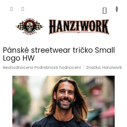
Přejít
na
NÁKUP
obsah
KOŠÍK
Pánské streetwear tričko Small
Logo HW
Průměrné
Neohodnoceno
Podrobnosti hodnocení
Značka:
Hanziwork
hodnocení
produktu
je
0,0
z
5
hvězdiček.