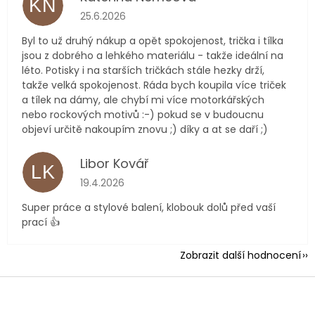
KN
Hodnocení obchodu je 5 z 5 hvězdiček.
25.6.2026
Byl to už druhý nákup a opět spokojenost, trička i tílka
jsou z dobrého a lehkého materiálu - takže ideální na
léto. Potisky i na starších tričkách stále hezky drží,
takže velká spokojenost. Ráda bych koupila více triček
a tílek na dámy, ale chybí mi více motorkářských
nebo rockových motivů :-) pokud se v budoucnu
objeví určitě nakoupím znovu ;) díky a at se daří ;)
Libor Kovář
LK
Hodnocení obchodu je 5 z 5 hvězdiček.
19.4.2026
Super práce a stylové balení, klobouk dolů před vaší
prací 👍
Zobrazit další hodnocení
Z
á
p