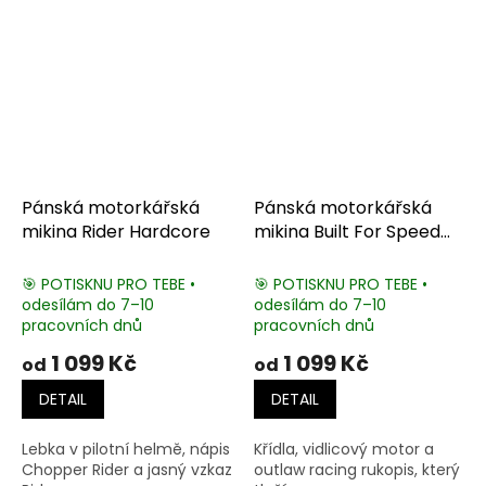
Pánská motorkářská
Pánská motorkářská
mikina Rider Hardcore
mikina Built For Speed
Motorcycle
🎯 POTISKNU PRO TEBE •
🎯 POTISKNU PRO TEBE •
odesílám do 7–10
odesílám do 7–10
pracovních dnů
pracovních dnů
1 099 Kč
1 099 Kč
od
od
DETAIL
DETAIL
Lebka v pilotní helmě, nápis
Křídla, vidlicový motor a
Chopper Rider a jasný vzkaz
outlaw racing rukopis, který