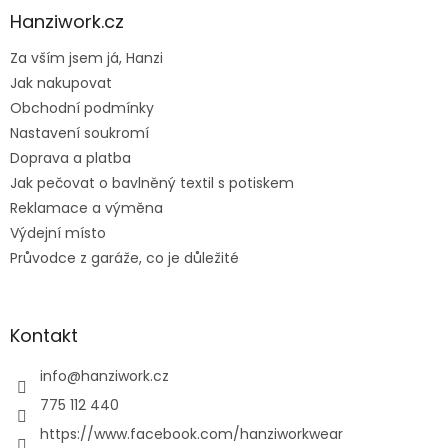
a
Hanziwork.cz
t
Za vším jsem já, Hanzi
í
Jak nakupovat
Obchodní podmínky
Nastavení soukromí
Doprava a platba
Jak pečovat o bavlněný textil s potiskem
Reklamace a výměna
Výdejní místo
Průvodce z garáže, co je důležité
Kontakt
info
@
hanziwork.cz
775 112 440
https://www.facebook.com/hanziworkwear