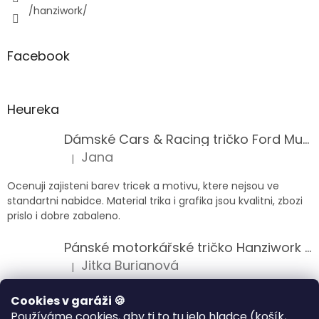
/hanziwork/
Facebook
Heureka
Dámské Cars & Racing tričko Ford Mustang 5. generace
Jana
|
Hodnocení produktu je 5 z 5 hvězdiček.
Ocenuji zajisteni barev tricek a motivu, ktere nejsou ve
standartni nabidce. Material trika i grafika jsou kvalitni, zbozi
prislo i dobre zabaleno.
Pánské motorkářské tričko Hanziwork Custom Bobber
Jitka Burianová
|
Hodnocení produktu je 5 z 5 hvězdiček.
Splnil očekávání na jedničku
Cookies v garáži 🍪
Používáme cookies, aby ti to tu jelo hladce (košík,