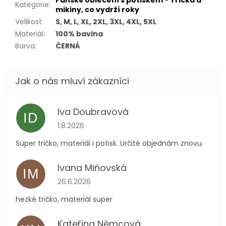
Pánské oblečení s potiskem - Trička a
Kategorie
:
mikiny, co vydrží roky
Velikost
:
S, M, L, XL, 2XL, 3XL, 4XL, 5XL
Materiál
:
100% bavlna
Barva
:
ČERNÁ
Iva Doubravová
ID
Hodnocení obchodu je 5 z 5 hvězdiček.
1.8.2026
Super tričko, materiál i potisk. Určitě objednám znovu.
Ivana Miňovská
IM
Hodnocení obchodu je 5 z 5 hvězdiček.
26.6.2026
hezké tričko, materiál super
Kateřina Němcová