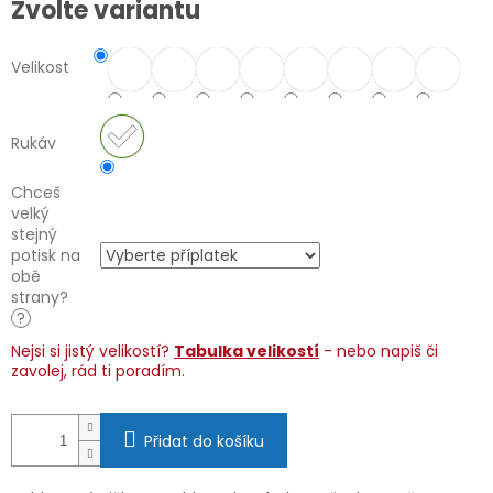
Zvolte variantu
cena:
Velikost
Rukáv
Chceš
velký
stejný
potisk na
obě
strany?
?
Nejsi si jistý velikostí?
Tabulka velikostí
- nebo napiš či
zavolej, rád ti poradím.
Přidat do košíku