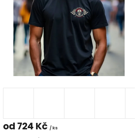
od
724 Kč
/ ks
Měrná