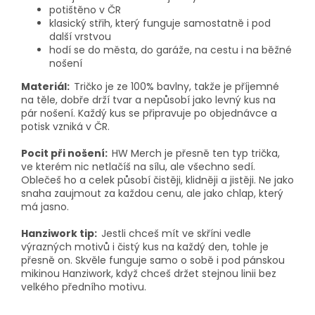
potištěno v ČR
klasický střih, který funguje samostatně i pod
další vrstvou
hodí se do města, do garáže, na cestu i na běžné
nošení
Materiál:
Tričko je ze 100% bavlny, takže je příjemné
na těle, dobře drží tvar a nepůsobí jako levný kus na
pár nošení. Každý kus se připravuje po objednávce a
potisk vzniká v ČR.
Pocit při nošení:
HW Merch je přesně ten typ trička,
ve kterém nic netlačíš na sílu, ale všechno sedí.
Oblečeš ho a celek působí čistěji, klidněji a jistěji. Ne jako
snaha zaujmout za každou cenu, ale jako chlap, který
má jasno.
Hanziwork tip:
Jestli chceš mít ve skříni vedle
výrazných motivů i čistý kus na každý den, tohle je
přesně on. Skvěle funguje samo o sobě i pod pánskou
mikinou Hanziwork, když chceš držet stejnou linii bez
velkého předního motivu.