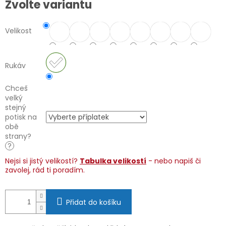
Zvolte variantu
cena:
Velikost
Rukáv
Chceš
velký
stejný
potisk na
obě
strany?
?
Nejsi si jistý velikostí?
Tabulka velikostí
- nebo napiš či
zavolej, rád ti poradím.
Přidat do košíku