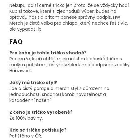
Nekupuj další černé tričko jen proto, že se vždycky hodí.
Kup si takové, které ti zjednoduší výběr, budeš ho
opravdu nosit a přitom ponese správný podpis. HW
Merch je čistá volba pro chlapa, který nechce řešit víc,
ale vypadat líp.
FAQ
Pro koho je tohle tričko vhodné?
Pro muže, kteří chtějí minimalistické pánské tričko s
malým potiskem, čistým vzhledem a podpisem značky
Hanziwork.
Jaký má tričko styl?
Jde o čistý garage a merch styl s důrazem na
jednoduchost, snadnou kombinovatelnost a
každodenní nošení.
Z čeho je tričko vyrobené?
Ze 100% bavlny.
Kde se tričko potiskuje?
Potištěno v ČR.