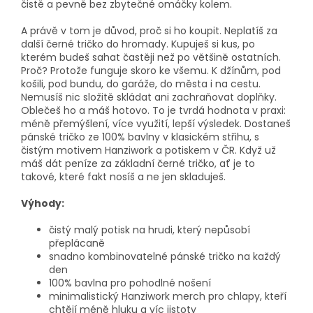
čistě a pevně bez zbytečné omáčky kolem.
A právě v tom je důvod, proč si ho koupit. Neplatíš za
další černé tričko do hromady. Kupuješ si kus, po
kterém budeš sahat častěji než po většině ostatních.
Proč? Protože funguje skoro ke všemu. K džínům, pod
košili, pod bundu, do garáže, do města i na cestu.
Nemusíš nic složitě skládat ani zachraňovat doplňky.
Oblečeš ho a máš hotovo. To je tvrdá hodnota v praxi:
méně přemýšlení, více využití, lepší výsledek. Dostaneš
pánské tričko ze 100% bavlny v klasickém střihu, s
čistým motivem Hanziwork a potiskem v ČR. Když už
máš dát peníze za základní černé tričko, ať je to
takové, které fakt nosíš a ne jen skladuješ.
Výhody:
čistý malý potisk na hrudi, který nepůsobí
přeplácaně
snadno kombinovatelné pánské tričko na každý
den
100% bavlna pro pohodlné nošení
minimalistický Hanziwork merch pro chlapy, kteří
chtějí méně hluku a víc jistoty