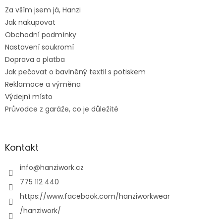
t
Za vším jsem já, Hanzi
í
Jak nakupovat
Obchodní podmínky
Nastavení soukromí
Doprava a platba
Jak pečovat o bavlněný textil s potiskem
Reklamace a výměna
Výdejní místo
Průvodce z garáže, co je důležité
Kontakt
info
@
hanziwork.cz
775 112 440
https://www.facebook.com/hanziworkwear
/hanziwork/