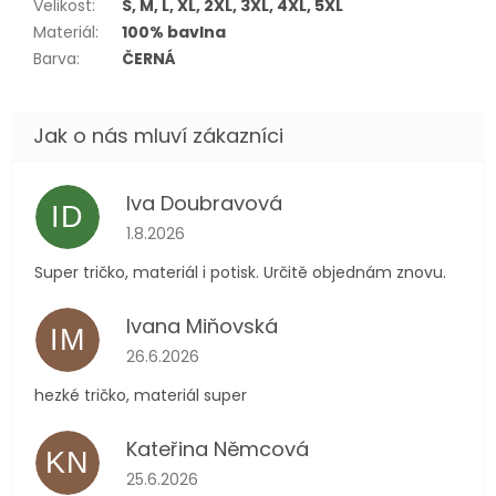
Velikost
:
S, M, L, XL, 2XL, 3XL, 4XL, 5XL
Materiál
:
100% bavlna
Barva
:
ČERNÁ
Iva Doubravová
ID
Hodnocení obchodu je 5 z 5 hvězdiček.
1.8.2026
Super tričko, materiál i potisk. Určitě objednám znovu.
Ivana Miňovská
IM
Hodnocení obchodu je 5 z 5 hvězdiček.
26.6.2026
hezké tričko, materiál super
Kateřina Němcová
KN
Hodnocení obchodu je 5 z 5 hvězdiček.
25.6.2026