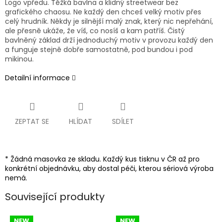
Logo vpředu. Těžká bavlna a klidný streetwear bez
grafického chaosu. Ne každý den chceš velký motiv přes
celý hrudník. Někdy je silnější malý znak, který nic nepřehání,
ale přesně ukáže, že víš, co nosíš a kam patříš. Čistý
bavlněný základ drží jednoduchý motiv v provozu každý den
a funguje stejně dobře samostatně, pod bundou i pod
mikinou.
Detailní informace
ZEPTAT SE
HLÍDAT
SDÍLET
* Žádná masovka ze skladu. Každý kus tisknu v ČR až pro
konkrétní objednávku, aby dostal péči, kterou sériová výroba
nemá.
Související produkty
NEW
NEW