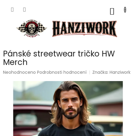
Přejít
na
NÁKUP
obsah
KOŠÍK
Pánské streetwear tričko HW
Merch
Průměrné
Neohodnoceno
Podrobnosti hodnocení
Značka:
Hanziwork
hodnocení
produktu
je
0,0
z
5
hvězdiček.