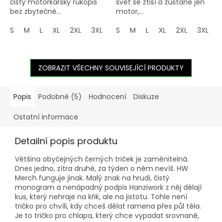
čistý motorkářský rukopis
svět se ztiší a zůstane jen
bez zbytečné...
motor,...
S
M
L
XL
2XL
3XL
4XL
S
M
5XL
L
XL
2XL
3XL
ZOBRAZIT VŠECHNY SOUVISEJÍCÍ PRODUKTY
Popis
Podobné (5)
Hodnocení
Diskuze
Ostatní informace
Detailní popis produktu
Většina obyčejných černých triček je zaměnitelná.
Dnes jedno, zítra druhé, za týden o něm nevíš. HW
Merch funguje jinak. Malý znak na hrudi, čistý
monogram a nenápadný podpis Hanziwork z něj dělají
kus, který nehraje na křik, ale na jistotu. Tohle není
tričko pro chvíli, kdy chceš dělat ramena přes půl těla.
Je to tričko pro chlapa, který chce vypadat srovnaně,