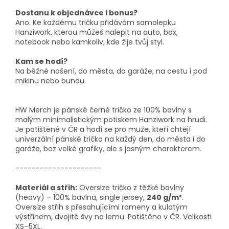
Dostanu k objednávce i bonus?
Ano. Ke každému tričku přidávám samolepku
Hanziwork, kterou můžeš nalepit na auto, box,
notebook nebo kamkoliv, kde žije tvůj styl.
Kam se hodí?
Na běžné nošení, do města, do garáže, na cestu i pod
mikinu nebo bundu.
HW Merch je pánské černé tričko ze 100% bavlny s
malým minimalistickým potiskem Hanziwork na hrudi.
Je potištěné v ČR a hodí se pro muže, kteří chtějí
univerzální pánské tričko na každý den, do města i do
garáže, bez velké grafiky, ale s jasným charakterem.
---------------------
Materiál a střih:
Oversize tričko z těžké bavlny
(heavy) – 100% bavlna, single jersey,
240 g/m²
.
Oversize střih s přesahujícími rameny a kulatým
výstřihem, dvojité švy na lemu. Potištěno v ČR. Velikosti
XS–5XL.