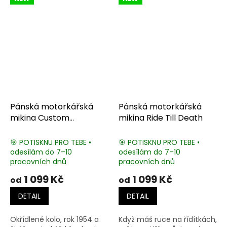
Pánská motorkářská
Pánská motorkářská
mikina Custom
mikina Ride Till Death
Motorcycles
🎯 POTISKNU PRO TEBE •
🎯 POTISKNU PRO TEBE •
odesílám do 7–10
odesílám do 7–10
pracovních dnů
pracovních dnů
1 099 Kč
1 099 Kč
od
od
DETAIL
DETAIL
Okřídlené kolo, rok 1954 a
Když máš ruce na řídítkách,