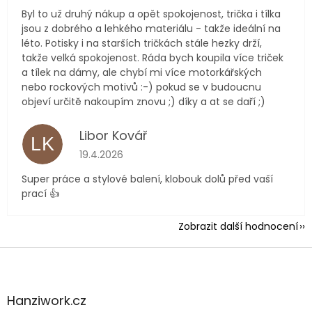
Byl to už druhý nákup a opět spokojenost, trička i tílka
jsou z dobrého a lehkého materiálu - takže ideální na
léto. Potisky i na starších tričkách stále hezky drží,
takže velká spokojenost. Ráda bych koupila více triček
a tílek na dámy, ale chybí mi více motorkářských
nebo rockových motivů :-) pokud se v budoucnu
objeví určitě nakoupím znovu ;) díky a at se daří ;)
Libor Kovář
LK
Hodnocení obchodu je 5 z 5 hvězdiček.
19.4.2026
Super práce a stylové balení, klobouk dolů před vaší
prací 👍
Zobrazit další hodnocení
Z
á
p
a
Hanziwork.cz