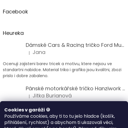
Facebook
Heureka
Dámské Cars & Racing tričko Ford Mustang 5. generace
Jana
|
Hodnocení produktu je 5 z 5 hvězdiček.
Ocenuji zajisteni barev tricek a motivu, ktere nejsou ve
standartni nabidce. Material trika i grafika jsou kvalitni, zbozi
prislo i dobre zabaleno.
Pánské motorkářské tričko Hanziwork Custom Bobber
Jitka Burianová
|
Hodnocení produktu je 5 z 5 hvězdiček.
Splnil očekávání na jedničku
Cookies v garáži 🍪
Používáme cookies, aby ti to tu jelo hladce (košík,
Pánské motorkářské tričko Royal Enfield 350cc
přihlášení, rychlost) a abychom ti ukazovali věci,
Klára Musilová
|