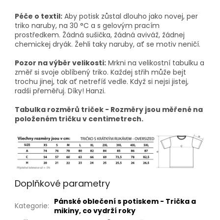
Péče o textil:
Aby potisk zůstal dlouho jako novej, per
triko naruby, na 30 °C a s gelovým pracím
prostředkem. Žádná sušička, žádná aviváž, žádnej
chemickej dryák. Žehli taky naruby, ať se motiv neničí.
Pozor na výběr velikosti:
Mrkni na velikostní tabulku a
změř si svoje oblíbený triko. Každej střih může bejt
trochu jinej, tak ať netrefíš vedle. Když si nejsi jistej,
radši přeměřuj. Díky! Hanzi.
Tabulka rozměrů triček - Rozměry jsou měřené na
položeném tričku v centimetrech.
Doplňkové parametry
Pánské oblečení s potiskem - Trička a
Kategorie
:
mikiny, co vydrží roky