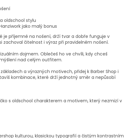
ošení
a oldschool stylu
Hanziwork jako malý bonus
ré je příjemné na nošení, drží tvar a dobře funguje v
i zachoval čitelnost i výraz při pravidelném nošení.
izuálním dojmem. Oblečeš ho ve chvíli, kdy chceš
emýšlení nad celým outfitem.
h základech a výrazných motivech, přidej k Barber Shop i
stavíš kombinace, které drží jednotný směr a nepůsobí
ričko s oldschool charakterem a motivem, který nezmizí v
rshop kulturou, klasickou typografií a čistým kontrastním