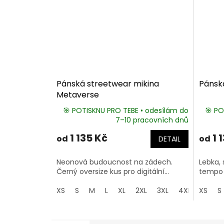
Pánská streetwear mikina
Pánsk
Metaverse
🎯 POTISKNU PRO TEBE • odesílám do
🎯 PO
7–10 pracovních dnů
1 135 Kč
1 
od
od
DETAIL
Neonová budoucnost na zádech.
Lebka, 
Černý oversize kus pro digitální...
tempo c
XS
S
M
L
XL
2XL
3XL
4XL
XS
5XL
S