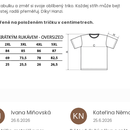
tabulku a změř si svoje oblíbený triko. Každej střih může bejt
istej, radši přeměřuj. Díky! Hanzi.
řené na položeném tričku v centimetrech.
Ivana Miňovská
M
KN
ček.
Hodnocení obchodu je 5 z 5 hvězdiček.
Hodnocení obchodu
26.6.2026
25.6.2026