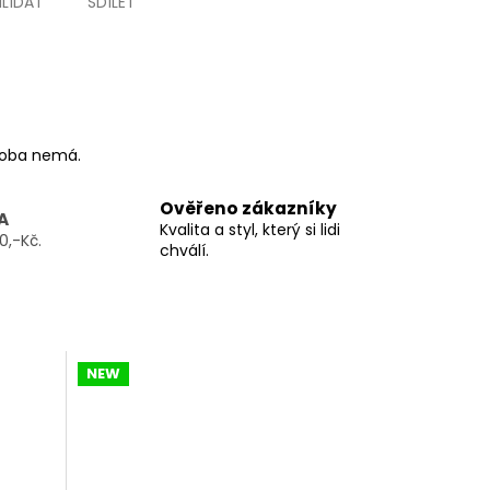
HLÍDAT
SDÍLET
ýroba nemá.
Ověřeno zákazníky
A
Kvalita a styl, který si lidi
0,-Kč.
chválí.
NEW