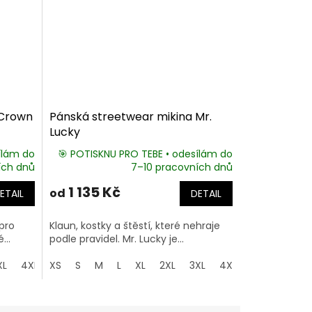
 Crown
Pánská streetwear mikina Mr.
Lucky
ílám do
🎯 POTISKNU PRO TEBE • odesílám do
ích dnů
7–10 pracovních dnů
1 135 Kč
od
ETAIL
DETAIL
pro
Klaun, kostky a štěstí, které nehraje
...
podle pravidel. Mr. Lucky je...
XL
4XL
XS
5XL
S
M
L
XL
2XL
3XL
4XL
5XL