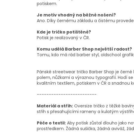
potiskem.
Je motiv vhodný na běžné nošení?
Ano. Díky černému základu a čistému provede
Kde je tričko potištěné?
Potisk je realizovaný v ČR.
Komu udělá Barber Shop největší radost?
Tomu, kdo má rád barber styl, oldschool grafi
Pánské streetwear tričko Barber Shop je černé
polem, nůžkami a výraznou typografií. Hodí se
kvalitním textilem, potiskem v ČR a snadnou k
-------------------------
Materiál a střih:
Oversize tričko z těžké bavln
střih s přesahujícími rameny a kulatým výstřihe
Péče o textil:
Aby potisk zůstal dlouho jako no
prostředkem. Žádná sušička, žádná aviváž, žádn