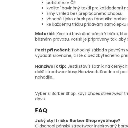
potištěno v ČR
kvalitní bavlněný textil pro každodenní n
silný vzhled bez přeplácaného chaosu
vhodné i jako dárek pro fanouška barber 
ke každému tričku přidávám samolepku 
Materiál:
Kvalitní bavlněné pánské tričko, kte
běžném provozu. Potisk je připravený tak, aby s
Pocit při nošení:
Pohodlný základ s pevným v
vypadat srovnaně, čistě a bez zbytečného př
Hanziwork tip:
Jestli stavíš šatník na černýc
další streetwear kusy Hanziwork. Snadno si po
nahodile.
Vyber si Barber Shop, když chceš streetwear t
davu.
FAQ
Jaký styl tričko Barber Shop vystihuje?
Oldschool pánský streetwear inspirovaný barbe