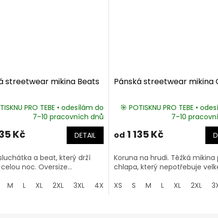
á streetwear mikina Beats
Pánská streetwear mikina
TISKNU PRO TEBE • odesílám do
🎯 POTISKNU PRO TEBE • odes
7–10 pracovních dnů
7–10 pracovn
135 Kč
1 135 Kč
od
DETAIL
D
sluchátka a beat, který drží
Koruna na hrudi. Těžká mikina 
elou noc. Oversize...
chlapa, který nepotřebuje velké
M
L
XL
2XL
3XL
4XL
XS
5XL
S
M
L
XL
2XL
3