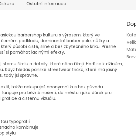
Diskuze
Ostatní informace
Dop
lasickou barbershop kulturu s výrazem, který ve
Kate
 černém podkladu, dominantní barber pole, nůžky a
Veli
terý působí čistě, silně a bez zbytečného křiku. Přesně
Mate
sí si pomáhat lacinými efekty.
Bar
starou školu a detaily, které něco říkají. Hodí se k džínům,
. Když hledáš pánské streetwear tričko, které má jasný
, tady jsi správně.
ý textil, takže nekupuješ anonymní kus bez původu.
é funguje pro běžné nošení, do města i jako dárek pro
 grafice a čistému vizuálu.
stou typografií
e snadno kombinuje
op stylu