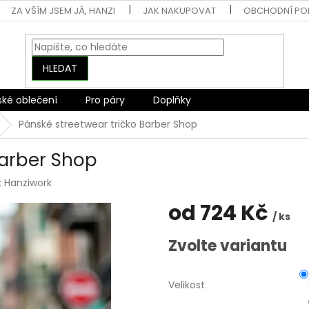
ZA VŠÍM JSEM JÁ, HANZI
JAK NAKUPOVAT
OBCHODNÍ PO
HLEDAT
ské oblečení
Pro páry
Doplňky
Pánské streetwear tričko Barber Shop
Barber Shop
:
Hanziwork
od
724 Kč
/ ks
Měrná
Zvolte variantu
cena:
Velikost