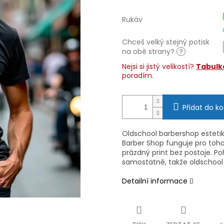
Rukáv
Chceš velký stejný potisk
na obě strany?
?
Nejsi si jistý velikostí?
Tabulka
poradím.
Přidat do ko
Oldschool barbershop estetika
Barber Shop funguje pro toho
prázdný print bez postoje. Poh
samostatně, takže oldschool
Detailní informace