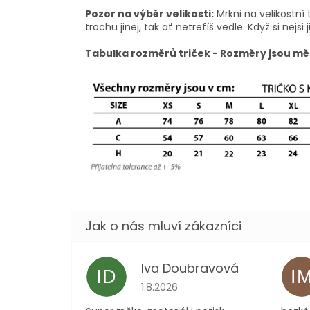
Pozor na výběr velikosti:
Mrkni na velikostní 
trochu jinej, tak ať netrefíš vedle. Když si nejsi j
Tabulka rozměrů triček - Rozměry jsou mě
Iva Doubravová
ID
I
Hodnocení obchodu je 5 z 5 hvězdi
1.8.2026