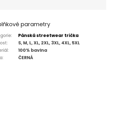
lňkové parametry
gorie
:
Pánská streetwear trička
kost
:
S, M, L, XL, 2XL, 3XL, 4XL, 5XL
riál
:
100% bavlna
va
:
ČERNÁ