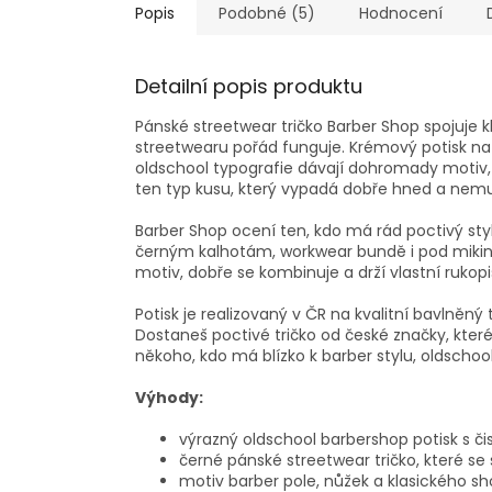
Popis
Podobné (5)
Hodnocení
Detailní popis produktu
Pánské streetwear tričko Barber Shop spojuje k
streetwearu pořád funguje. Krémový potisk na
oldschool typografie dávají dohromady motiv, k
ten typ kusu, který vypadá dobře hned a nemu
Barber Shop ocení ten, kdo má rád poctivý styl, 
černým kalhotám, workwear bundě i pod mikinu
motiv, dobře se kombinuje a drží vlastní rukopis
Potisk je realizovaný v ČR na kvalitní bavlněn
Dostaneš poctivé tričko od české značky, kter
někoho, kdo má blízko k barber stylu, oldschool
Výhody:
výrazný oldschool barbershop potisk s či
černé pánské streetwear tričko, které s
motiv barber pole, nůžek a klasického sh