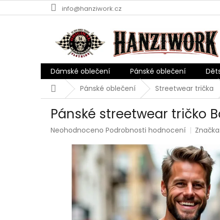
Přejít
info@hanziwork.cz
na
obsah
Dámské oblečení
Pánské oblečení
Dět
Domů
Pánské oblečení
Streetwear trička
Pánské streetwear tričko 
Průměrné
Neohodnoceno
Podrobnosti hodnocení
Značka
hodnocení
produktu
je
0,0
z
5
hvězdiček.