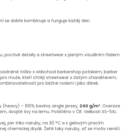
ní se dobře kombinuje a funguje každý den.
ku, poctivé detaily a streetwear s jasným vizuálním řádem.
 bavlněné tričko s oldschool barbershop potiskem, barber
 pro muže, kteří chtějí streetwear s čistým charakterem,
ombinovatelností pro běžné nošení i jako dárek.
y (heavy) – 100% bavlna, single jersey,
240 g/m²
. Oversize
m, dvojité švy na lemu. Potištěno v ČR. Velikosti XS–5XL.
vej, per triko naruby, na 30 °C a s gelovým pracím
ej chemickej dryák. Žehli taky naruby, ať se motiv neničí.