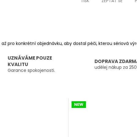
TISK
ZEPTAT SE
 až pro konkrétní objednávku, aby dostal péči, kterou sériová v
UZNÁVÁME POUZE
DOPRAVA ZDARM
KVALITU
udělej nákup za 250
Garance spokojenosti.
NEW