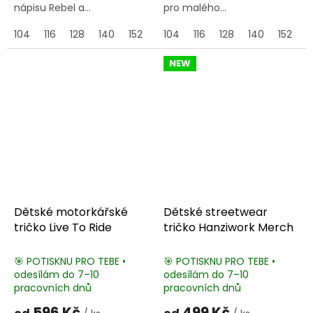
nápisu Rebel a...
pro malého...
104
116
128
140
152
164
104
116
128
140
152
1
NEW
Dětské motorkářské
Dětské streetwear
tričko Live To Ride
tričko Hanziwork Merch
🎯 POTISKNU PRO TEBE •
🎯 POTISKNU PRO TEBE •
odesílám do 7–10
odesílám do 7–10
pracovních dnů
pracovních dnů
596 Kč
499 Kč