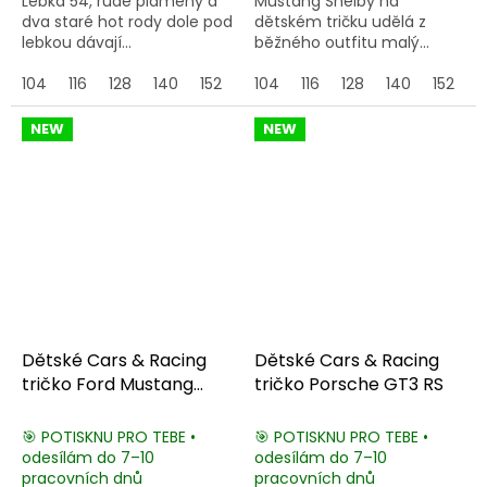
Lebka 54, rudé plameny a
Mustang Shelby na
dva staré hot rody dole pod
dětském tričku udělá z
lebkou dávají...
běžného outfitu malý...
104
116
128
140
152
164
104
116
128
140
152
1
NEW
NEW
Dětské Cars & Racing
Dětské Cars & Racing
tričko Ford Mustang
tričko Porsche GT3 RS
Shelby GT350
🎯 POTISKNU PRO TEBE •
🎯 POTISKNU PRO TEBE •
odesílám do 7–10
odesílám do 7–10
pracovních dnů
pracovních dnů