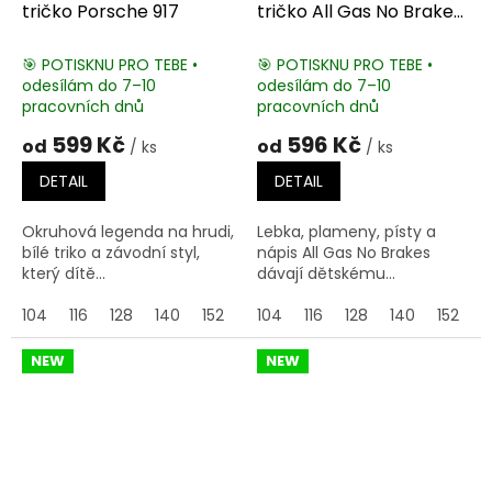
tričko Porsche 917
tričko All Gas No Brakes
Vintage
🎯 POTISKNU PRO TEBE •
🎯 POTISKNU PRO TEBE •
odesílám do 7–10
odesílám do 7–10
pracovních dnů
pracovních dnů
599 Kč
596 Kč
od
od
/ ks
/ ks
DETAIL
DETAIL
Okruhová legenda na hrudi,
Lebka, plameny, písty a
bílé triko a závodní styl,
nápis All Gas No Brakes
který dítě...
dávají dětskému...
104
116
128
140
152
164
104
116
128
140
152
1
NEW
NEW