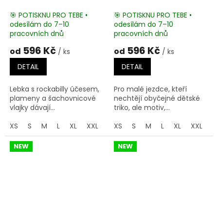
Last Clothing
Kustom Kulture
🎯 POTISKNU PRO TEBE •
🎯 POTISKNU PRO TEBE •
odesílám do 7–10
odesílám do 7–10
pracovních dnů
pracovních dnů
596 Kč
596 Kč
od
od
/ ks
/ ks
DETAIL
DETAIL
Lebka s rockabilly účesem,
Pro malé jezdce, kteří
plameny a šachovnicové
nechtějí obyčejné dětské
vlajky dávají...
triko, ale motiv,...
XS
S
M
L
XL
XXL
XS
S
M
L
XL
XXL
NEW
NEW