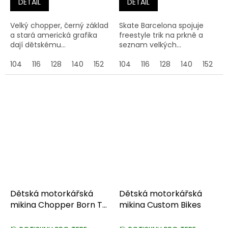
DETAIL
DETAIL
Velký chopper, černý základ
Skate Barcelona spojuje
a stará americká grafika
freestyle trik na prkně a
dají dětskému...
seznam velkých...
104
116
128
140
152
164
104
116
128
140
152
1
Dětská motorkářská
Dětská motorkářská
mikina Chopper Born To
mikina Custom Bikes
Be Wild