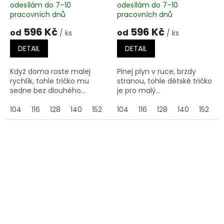
odesílám do 7–10
odesílám do 7–10
pracovních dnů
pracovních dnů
596 Kč
596 Kč
od
od
/ ks
/ ks
DETAIL
DETAIL
Když doma roste malej
Plnej plyn v ruce, brzdy
rychlík, tohle tričko mu
stranou, tohle dětské tričko
sedne bez dlouhého...
je pro malý...
104
116
128
140
152
164
104
116
128
140
152
1