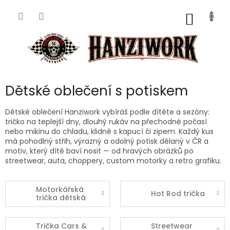
Přejít
na
NÁKUP
obsah
KOŠÍK
Dětské oblečení s potiskem
Dětské oblečení Hanziwork vybíráš podle dítěte a sezóny:
tričko na teplejší dny, dlouhý rukáv na přechodné počasí
nebo mikinu do chladu, klidně s kapucí či zipem. Každý kus
má pohodlný střih, výrazný a odolný potisk dělaný v ČR a
motiv, který dítě baví nosit — od hravých obrázků po
streetwear, auta, choppery, custom motorky a retro grafiku.
Motorkářská
Hot Rod trička
trička dětská
Trička Cars &
Streetwear