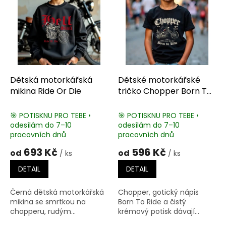
Dětská motorkářská
Dětské motorkářské
mikina Ride Or Die
tričko Chopper Born To
Ride
🎯 POTISKNU PRO TEBE •
🎯 POTISKNU PRO TEBE •
odesílám do 7–10
odesílám do 7–10
pracovních dnů
pracovních dnů
693 Kč
596 Kč
od
od
/ ks
/ ks
DETAIL
DETAIL
Černá dětská motorkářská
Chopper, gotický nápis
mikina se smrtkou na
Born To Ride a čistý
chopperu, rudým...
krémový potisk dávají...