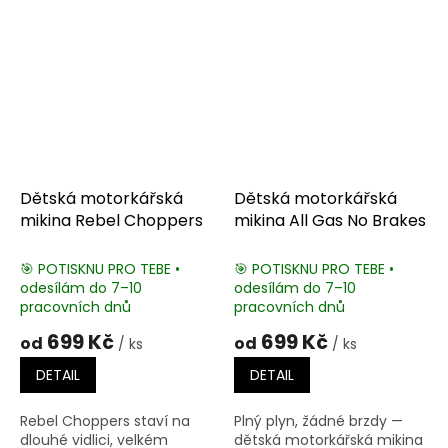
Dětská motorkářská
Dětská motorkářská
mikina Rebel Choppers
mikina All Gas No Brakes
🎯 POTISKNU PRO TEBE •
🎯 POTISKNU PRO TEBE •
odesílám do 7–10
odesílám do 7–10
pracovních dnů
pracovních dnů
699 Kč
699 Kč
od
od
/ ks
/ ks
DETAIL
DETAIL
Rebel Choppers staví na
Plný plyn, žádné brzdy —
dlouhé vidlici, velkém
dětská motorkářská mikina