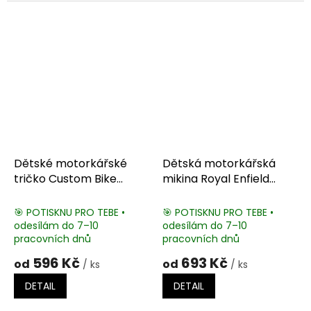
Dětské motorkářské
Dětská motorkářská
tričko Custom Bike
mikina Royal Enfield
Chopper
Bullet 500
🎯 POTISKNU PRO TEBE •
🎯 POTISKNU PRO TEBE •
odesílám do 7–10
odesílám do 7–10
pracovních dnů
pracovních dnů
596 Kč
693 Kč
od
od
/ ks
/ ks
DETAIL
DETAIL