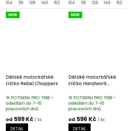
104
116
128
140
152
164
104
116
128
140
152
1
NEW
NEW
Dětské motorkářské
Dětské motorkářské
tričko Rebel Choppers
tričko Hanziwork
Clothing
🎯 POTISKNU PRO TEBE •
🎯 POTISKNU PRO TEBE •
odesílám do 7–10
odesílám do 7–10
pracovních dnů
pracovních dnů
599 Kč
596 Kč
od
od
/ ks
/ ks
DETAIL
DETAIL