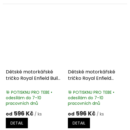
Dětské motorkářské
Dětské motorkářské
tričko Royal Enfield Built
tričko Royal Enfield
Like A Gun
Bullet 500
🎯 POTISKNU PRO TEBE •
🎯 POTISKNU PRO TEBE •
odesílám do 7–10
odesílám do 7–10
pracovních dnů
pracovních dnů
596 Kč
596 Kč
od
od
/ ks
/ ks
DETAIL
DETAIL