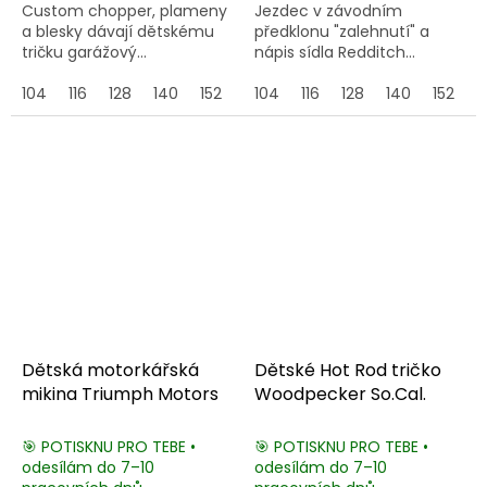
Custom chopper, plameny
Jezdec v závodním
a blesky dávají dětskému
předklonu "zalehnutí" a
tričku garážový...
nápis sídla Redditch...
104
116
128
140
152
164
104
116
128
140
152
1
Dětská motorkářská
Dětské Hot Rod tričko
mikina Triumph Motors
Woodpecker So.Cal.
🎯 POTISKNU PRO TEBE •
🎯 POTISKNU PRO TEBE •
odesílám do 7–10
odesílám do 7–10