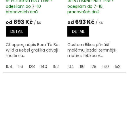
🎯 POTISKNU PRO TEBE •
🎯 POTISKNU PRO TEBE •
odesílám do 7–10
odesílám do 7–10
pracovních dnů
pracovních dnů
693 Kč
693 Kč
od
od
/ ks
/ ks
DETAIL
DETAIL
Chopper, nápis Born To Be
Custom Bikes přináší
Wild a Rebel grafika dávají
malému jezdci temnější
malému...
motiv s lebkou v...
104
116
128
140
152
164
104
116
128
140
152
1