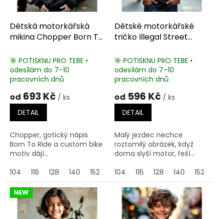
d
u
k
Dětská motorkářská
Dětské motorkářské
t
mikina Chopper Born To
tričko Illegal Street
ů
Ride
Racers
🎯 POTISKNU PRO TEBE •
🎯 POTISKNU PRO TEBE •
odesílám do 7–10
odesílám do 7–10
pracovních dnů
pracovních dnů
693 Kč
596 Kč
od
od
/ ks
/ ks
DETAIL
DETAIL
Chopper, gotický nápis
Malý jezdec nechce
Born To Ride a custom bike
roztomilý obrázek, když
motiv dájí...
doma slyší motor, řeší...
104
116
128
140
152
164
104
116
128
140
152
1
NEW