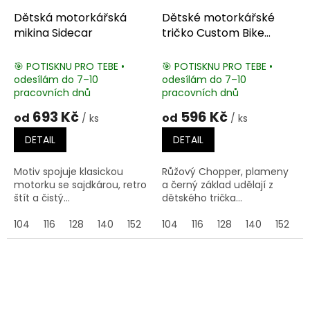
Dětská motorkářská
Dětské motorkářské
mikina Sidecar
tričko Custom Bike
Chopper Pink
🎯 POTISKNU PRO TEBE •
🎯 POTISKNU PRO TEBE •
odesílám do 7–10
odesílám do 7–10
pracovních dnů
pracovních dnů
693 Kč
596 Kč
od
od
/ ks
/ ks
DETAIL
DETAIL
Motiv spojuje klasickou
Růžový Chopper, plameny
motorku se sajdkárou, retro
a černý základ udělají z
štít a čistý...
dětského trička...
104
116
128
140
152
164
104
116
128
140
152
1