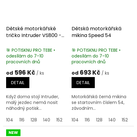
Dětské motorkářské
Dětská motorkářská
tričko Intruder VS800 -
mikina Speed 54
painted
🎯 POTISKNU PRO TEBE •
🎯 POTISKNU PRO TEBE •
odesílám do 7–10
odesílám do 7–10
pracovních dnů
pracovních dnů
596 Kč
693 Kč
od
od
/ ks
/ ks
DETAIL
DETAIL
Když doma stojí Intruder,
Motorkářská černá mikina
malý jezdec nemá nosit
se startovním číslem 54,
náhodný potisk...
závodním...
104
116
128
140
152
164
104
116
128
140
152
1
NEW