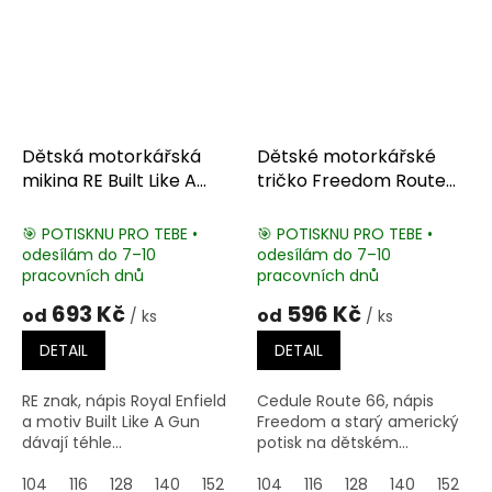
Dětská motorkářská
Dětské motorkářské
mikina RE Built Like A
tričko Freedom Route
Gun
66
🎯 POTISKNU PRO TEBE •
🎯 POTISKNU PRO TEBE •
odesílám do 7–10
odesílám do 7–10
pracovních dnů
pracovních dnů
693 Kč
596 Kč
od
od
/ ks
/ ks
DETAIL
DETAIL
RE znak, nápis Royal Enfield
Cedule Route 66, nápis
a motiv Built Like A Gun
Freedom a starý americký
dávají téhle...
potisk na dětském...
104
116
128
140
152
164
104
116
128
140
152
1