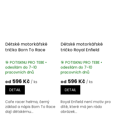
Dětské motorkářské
Dětské motorkářské
tričko Born To Race
tričko Royal Enfield
🎯 POTISKNU PRO TEBE •
🎯 POTISKNU PRO TEBE •
odesílám do 7–10
odesílám do 7–10
pracovních dnů
pracovních dnů
596 Kč
596 Kč
od
od
/ ks
/ ks
DETAIL
DETAIL
Cafe racer helma, černý
Royal Enfield není motiv pro
základ a nápis Born To Race
dítě, které má jen rádo
dají dětskému...
obrázek...