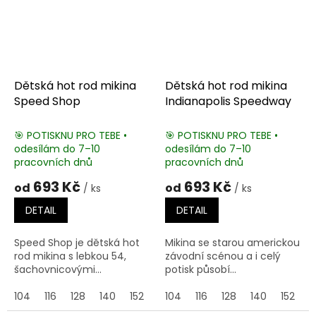
Dětská hot rod mikina
Dětská hot rod mikina
Speed Shop
Indianapolis Speedway
🎯 POTISKNU PRO TEBE •
🎯 POTISKNU PRO TEBE •
odesílám do 7–10
odesílám do 7–10
pracovních dnů
pracovních dnů
693 Kč
693 Kč
od
od
/ ks
/ ks
DETAIL
DETAIL
Speed Shop je dětská hot
Mikina se starou americkou
rod mikina s lebkou 54,
závodní scénou a i celý
šachovnicovými...
potisk působí...
104
116
128
140
152
164
104
116
128
140
152
1