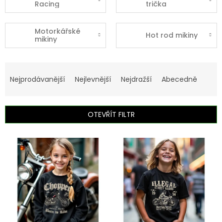
Racing
trička
Motorkářské
Hot rod mikiny
mikiny
Ř
a
Nejprodávanější
Nejlevnější
Nejdražší
Abecedně
z
e
n
OTEVŘÍT FILTR
í
p
V
r
ý
o
p
d
i
u
s
k
p
t
r
ů
o