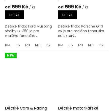
599 Kč
599 Kč
od
od
/ ks
/ ks
DETAIL
DETAIL
Dětské tričko Ford Mustang
Dětské tričko Porsche GT3
Shelby GT350 je pro
RS je pro malého fanouška
malého fanouška...
aut, který...
104
116
128
140
152
164
104
116
128
140
152
1
NEW
Dětské Cars & Racing
Dětské motorkářské