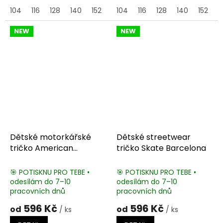
104
116
128
140
152
164
104
116
128
140
152
1
NEW
NEW
Dětské motorkářské
Dětské streetwear
tričko American
tričko Skate Barcelona
Chopper
🎯 POTISKNU PRO TEBE •
🎯 POTISKNU PRO TEBE •
odesílám do 7–10
odesílám do 7–10
pracovních dnů
pracovních dnů
596 Kč
596 Kč
od
od
/ ks
/ ks