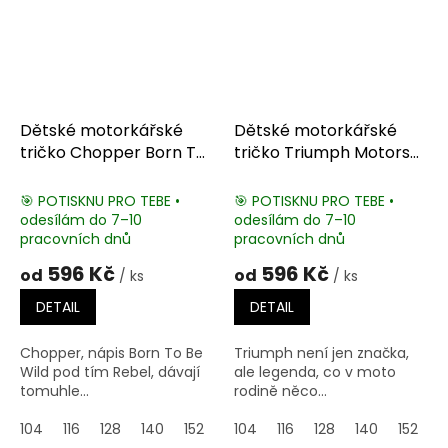
Dětské motorkářské
Dětské motorkářské
tričko Chopper Born To
tričko Triumph Motors
Be Wild
1902
🎯 POTISKNU PRO TEBE •
🎯 POTISKNU PRO TEBE •
odesílám do 7–10
odesílám do 7–10
pracovních dnů
pracovních dnů
596 Kč
596 Kč
od
od
/ ks
/ ks
DETAIL
DETAIL
Chopper, nápis Born To Be
Triumph není jen značka,
Wild pod tím Rebel, dávají
ale legenda, co v moto
tomuhle...
rodině něco...
104
116
128
140
152
164
104
116
128
140
152
1