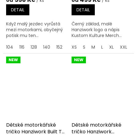
od
od
/ ks
/ ks
DETAIL
DETAIL
Když malý jezdec vyrůstá
Černý základ, malé
mezi motorkami, obyčejný
Hanziwork logo a nápis
potisk mu ten...
Kustom Kulture Merch...
104
116
128
140
152
164
XS
S
M
L
XL
XXL
NEW
NEW
Dětské motorkářské
Dětské motorkářské
tričko Hanziwork Built To
tričko Hanziwork