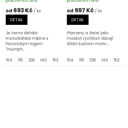
pracovních dnů
pracovních dnů
693 Kč
597 Kč
od
od
/ ks
/ ks
DETAIL
DETAIL
Je černá dětská
Plameny a datel jako
motorkářská mikina s
maskot rychlosti dávají
historickým logem
dítěti kustom motiv...
Triumph...
104
116
128
140
152
164
104
116
128
140
152
1