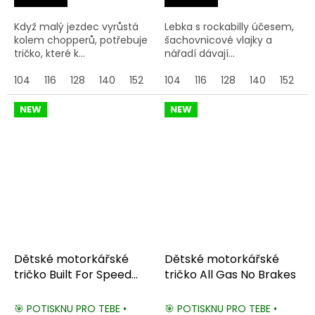
Když malý jezdec vyrůstá
Lebka s rockabilly účesem,
kolem chopperů, potřebuje
šachovnicové vlajky a
tričko, které k...
nářadí dávají...
104
116
128
140
152
164
104
116
128
140
152
1
NEW
NEW
Dětské motorkářské
Dětské motorkářské
tričko Built For Speed
tričko All Gas No Brakes
Motorcycle
🎯 POTISKNU PRO TEBE •
🎯 POTISKNU PRO TEBE •