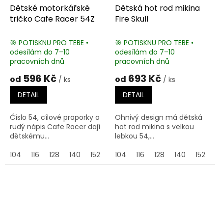
Dětské motorkářské
Dětská hot rod mikina
tričko Cafe Racer 54Z
Fire Skull
🎯 POTISKNU PRO TEBE •
🎯 POTISKNU PRO TEBE •
odesílám do 7–10
odesílám do 7–10
pracovních dnů
pracovních dnů
596 Kč
693 Kč
od
od
/ ks
/ ks
DETAIL
DETAIL
Číslo 54, cílové praporky a
Ohnivý design má dětská
rudý nápis Cafe Racer dají
hot rod mikina s velkou
dětskému...
lebkou 54,...
104
116
128
140
152
164
104
116
128
140
152
1