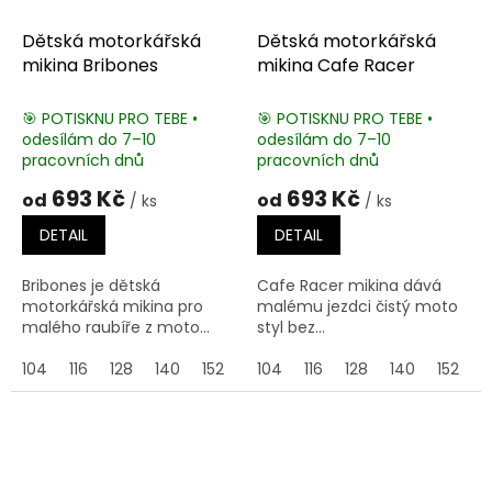
Dětská motorkářská
Dětská motorkářská
mikina Bribones
mikina Cafe Racer
🎯 POTISKNU PRO TEBE •
🎯 POTISKNU PRO TEBE •
odesílám do 7–10
odesílám do 7–10
pracovních dnů
pracovních dnů
693 Kč
693 Kč
od
od
/ ks
/ ks
DETAIL
DETAIL
Bribones je dětská
Cafe Racer mikina dává
motorkářská mikina pro
malému jezdci čistý moto
malého raubíře z moto...
styl bez...
104
116
128
140
152
164
104
116
128
140
152
1