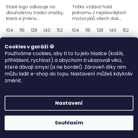
Staré logo odkazuje na
Tričko vzdává hold
dlouholetou tradici značky,
jednomu z nejslavnějších
která si jméno...
motocyklů všech dob...
104
116
128
140
152
164
104
116
128
140
152
1
NEW
Cookies v garáži 🍪
Používáme cookies, aby ti to tu jelo hladce (košík,
přihlášení, rychlost) a abychom ti ukazovali věci,
které dávají smysl (a ne bordel). Zároveň díky nim
můžu ladit e-shop do topu. Nastavení můžeš kdykoliv
změnit.
Nastavení
Dětské motorkářské
Dětská motorkářská
tričko Bribones
mikina Classic Choppers
Souhlasím
🎯 POTISKNU PRO TEBE •
🎯 POTISKNU PRO TEBE •
odesílám do 7–10
odesílám do 7–10