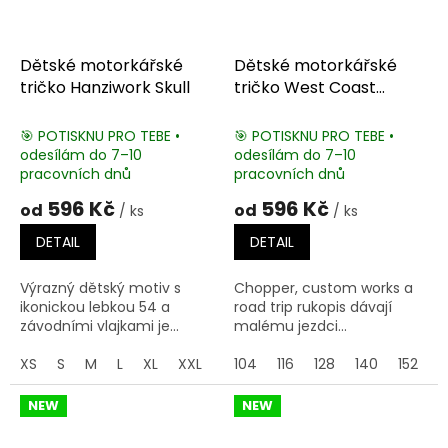
Dětské motorkářské
Dětské motorkářské
tričko Hanziwork Skull
tričko West Coast
Chopper
🎯 POTISKNU PRO TEBE •
🎯 POTISKNU PRO TEBE •
odesílám do 7–10
odesílám do 7–10
pracovních dnů
pracovních dnů
596 Kč
596 Kč
od
od
/ ks
/ ks
DETAIL
DETAIL
Výrazný dětský motiv s
Chopper, custom works a
ikonickou lebkou 54 a
road trip rukopis dávají
závodními vlajkami je...
malému jezdci...
XS
S
M
L
XL
XXL
104
116
128
140
152
1
NEW
NEW