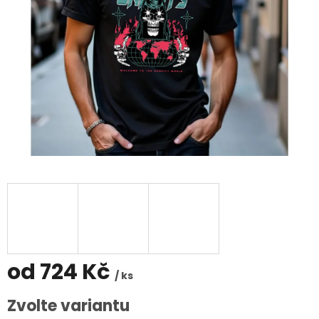
od
724 Kč
/ ks
Měrná
Zvolte variantu
cena: