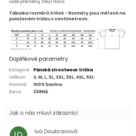
radši přeměřuj. Díky! Hanzi.
Tabulka rozměrů triček - Rozměry jsou měřené na
položeném tričku v centimetrech.
Doplňkové parametry
Kategorie
:
Pánská streetwear trička
Velikost
:
S, M, L, XL, 2XL, 3XL, 4XL, 5XL
Materiál
:
100% bavlna
Barva
:
ČERNÁ
Iva Doubravová
ID