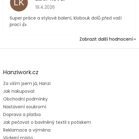
LK
Hodnocení obchodu je 5 z 5 hvězdiček.
19.4.2026
Super práce a stylové balení, klobouk dolů před vaší
prací 👍
Zobrazit další hodnocení
Z
á
p
a
Hanziwork.cz
t
Za vším jsem já, Hanzi
í
Jak nakupovat
Obchodní podmínky
Nastavení soukromí
Doprava a platba
Jak pečovat o bavlněný textil s potiskem
Reklamace a výměna
Výdejní místo