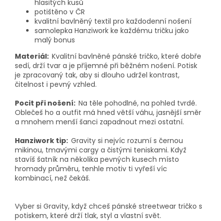
hlasitých kusů
potištěno v ČR
kvalitní bavlněný textil pro každodenní nošení
samolepka Hanziwork ke každému tričku jako
malý bonus
Materiál:
Kvalitní bavlněné pánské tričko, které dobře
sedí, drží tvar a je příjemné při běžném nošení. Potisk
je zpracovaný tak, aby si dlouho udržel kontrast,
čitelnost i pevný vzhled.
Pocit při nošení:
Na těle pohodlné, na pohled tvrdé.
Oblečeš ho a outfit má hned větší váhu, jasnější směr
a mnohem menší šanci zapadnout mezi ostatní.
Hanziwork tip:
Gravity si nejvíc rozumí s černou
mikinou, tmavými cargy a čistými teniskami. Když
stavíš šatník na několika pevných kusech místo
hromady průměru, tenhle motiv ti vyřeší víc
kombinací, než čekáš.
Vyber si Gravity, když chceš pánské streetwear tričko s
potiskem, které drží tlak, styl a vlastní svět.