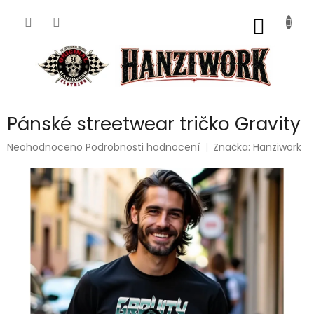
Přejít
na
NÁKUP
obsah
KOŠÍK
Pánské streetwear tričko Gravity
Průměrné
Neohodnoceno
Podrobnosti hodnocení
Značka:
Hanziwork
hodnocení
produktu
je
0,0
z
5
hvězdiček.