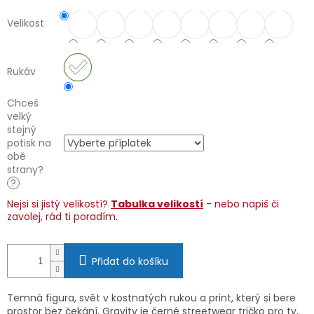
Velikost
Rukáv
Chceš
velký
stejný
potisk na
obě
strany?
?
Nejsi si jistý velikostí?
Tabulka velikostí
- nebo napiš či
zavolej, rád ti poradím.
Přidat do košíku
Temná figura, svět v kostnatých rukou a print, který si bere
prostor bez čekání. Gravity je černé streetwear tričko pro ty,