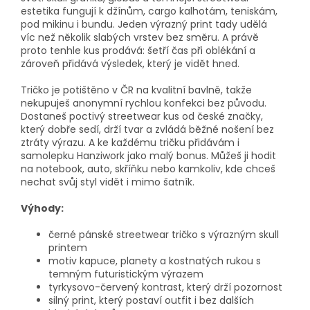
estetika fungují k džínům, cargo kalhotám, teniskám,
pod mikinu i bundu. Jeden výrazný print tady udělá
víc než několik slabých vrstev bez směru. A právě
proto tenhle kus prodává: šetří čas při oblékání a
zároveň přidává výsledek, který je vidět hned.
Tričko je potištěno v ČR na kvalitní bavlně, takže
nekupuješ anonymní rychlou konfekci bez původu.
Dostaneš poctivý streetwear kus od české značky,
který dobře sedí, drží tvar a zvládá běžné nošení bez
ztráty výrazu. A ke každému tričku přidávám i
samolepku Hanziwork jako malý bonus. Můžeš ji hodit
na notebook, auto, skříňku nebo kamkoliv, kde chceš
nechat svůj styl vidět i mimo šatník.
Výhody:
černé pánské streetwear tričko s výrazným skull
printem
motiv kapuce, planety a kostnatých rukou s
temným futuristickým výrazem
tyrkysovo-červený kontrast, který drží pozornost
silný print, který postaví outfit i bez dalších