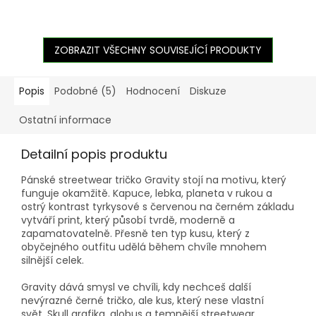
ZOBRAZIT VŠECHNY SOUVISEJÍCÍ PRODUKTY
Popis
Podobné (5)
Hodnocení
Diskuze
Ostatní informace
Detailní popis produktu
Pánské streetwear tričko Gravity stojí na motivu, který
funguje okamžitě. Kapuce, lebka, planeta v rukou a
ostrý kontrast tyrkysové s červenou na černém základu
vytváří print, který působí tvrdě, moderně a
zapamatovatelně. Přesně ten typ kusu, který z
obyčejného outfitu udělá během chvíle mnohem
silnější celek.
Gravity dává smysl ve chvíli, kdy nechceš další
nevýrazné černé tričko, ale kus, který nese vlastní
svět. Skull grafika, globus a temnější streetwear