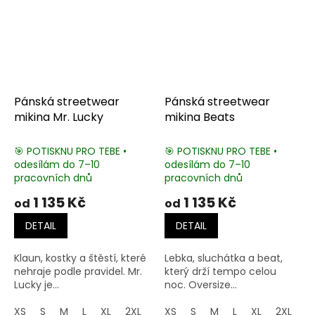
Pánská streetwear
Pánská streetwear
mikina Mr. Lucky
mikina Beats
🎯 POTISKNU PRO TEBE •
🎯 POTISKNU PRO TEBE •
odesílám do 7–10
odesílám do 7–10
pracovních dnů
pracovních dnů
1 135 Kč
1 135 Kč
od
od
DETAIL
DETAIL
Klaun, kostky a štěstí, které
Lebka, sluchátka a beat,
nehraje podle pravidel. Mr.
který drží tempo celou
Lucky je...
noc. Oversize...
XS
S
M
L
XL
2XL
3XL
XS
4XL
S
M
5XL
L
XL
2XL
3