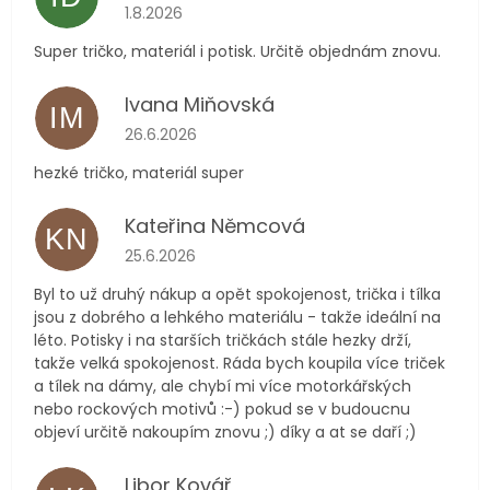
Hodnocení obchodu je 5 z 5 hvězdiček.
1.8.2026
Super tričko, materiál i potisk. Určitě objednám znovu.
Ivana Miňovská
IM
Hodnocení obchodu je 5 z 5 hvězdiček.
26.6.2026
hezké tričko, materiál super
Kateřina Němcová
KN
Hodnocení obchodu je 5 z 5 hvězdiček.
25.6.2026
Byl to už druhý nákup a opět spokojenost, trička i tílka
jsou z dobrého a lehkého materiálu - takže ideální na
léto. Potisky i na starších tričkách stále hezky drží,
takže velká spokojenost. Ráda bych koupila více triček
a tílek na dámy, ale chybí mi více motorkářských
nebo rockových motivů :-) pokud se v budoucnu
objeví určitě nakoupím znovu ;) díky a at se daří ;)
Libor Kovář