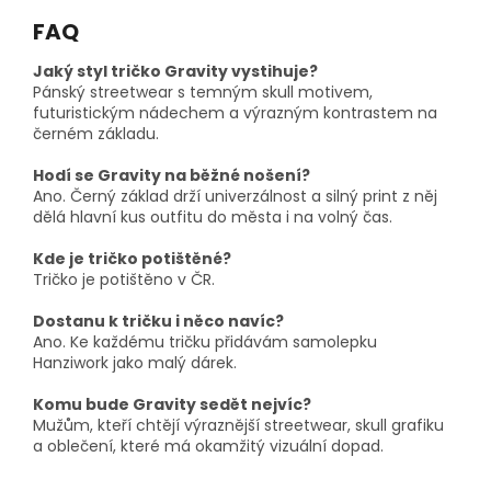
FAQ
Jaký styl tričko Gravity vystihuje?
Pánský streetwear s temným skull motivem,
futuristickým nádechem a výrazným kontrastem na
černém základu.
Hodí se Gravity na běžné nošení?
Ano. Černý základ drží univerzálnost a silný print z něj
dělá hlavní kus outfitu do města i na volný čas.
Kde je tričko potištěné?
Tričko je potištěno v ČR.
Dostanu k tričku i něco navíc?
Ano. Ke každému tričku přidávám samolepku
Hanziwork jako malý dárek.
Komu bude Gravity sedět nejvíc?
Mužům, kteří chtějí výraznější streetwear, skull grafiku
a oblečení, které má okamžitý vizuální dopad.