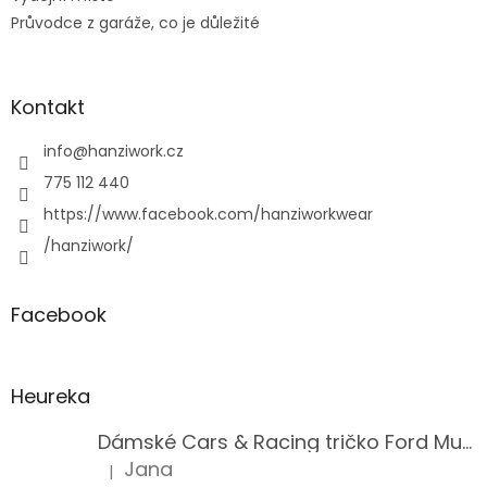
Průvodce z garáže, co je důležité
Kontakt
info
@
hanziwork.cz
775 112 440
https://www.facebook.com/hanziworkwear
/hanziwork/
Facebook
Heureka
Dámské Cars & Racing tričko Ford Mustang 5. generace
Jana
|
Hodnocení produktu je 5 z 5 hvězdiček.