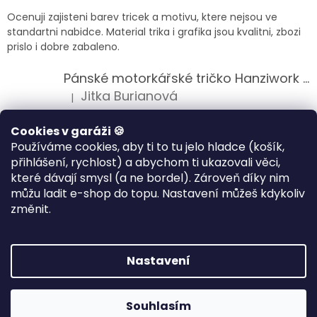
Ocenuji zajisteni barev tricek a motivu, ktere nejsou ve
standartni nabidce. Material trika i grafika jsou kvalitni, zbozi
prislo i dobre zabaleno.
Pánské motorkářské tričko Hanziwork Custom Bobber
Jitka Burianová
|
Hodnocení produktu je 5 z 5 hvězdiček.
Splnil očekávání na jedničku
Cookies v garáži 🍪
Používáme cookies, aby ti to tu jelo hladce (košík,
Pánské motorkářské tričko Royal Enfield 350cc
přihlášení, rychlost) a abychom ti ukazovali věci,
Klára Musilová
|
které dávají smysl (a ne bordel). Zároveň díky nim
Hodnocení produktu je 5 z 5 hvězdiček.
můžu ladit e-shop do topu. Nastavení můžeš kdykoliv
Jsem velice spokojena, velmi kvalitni zbozi.
změnit.
Vytvořil Shoptet
Nastavení
Copyright 2026
HANZIWORK
. Všechna práva vyhrazena.
Souhlasím