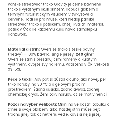
Pánské streetwear tričko Gravity je černé bavlněné
tričko s výrazným skull printem, kapucí, globem a
temným futuristickým vizuálem v tyrkysové a
červené. Hodí se pro muže, kteří hledají pánské
streetwear tričko s potiskem, chtějí kvalitní materiál,
potisk v ČR a ke každému kusu navíc samolepku
Hanziwork.
---------------------
Materiál a střih:
Oversize tričko z těžké bavlny
(heavy) – 100% bavlna, single jersey,
240 g/m²
.
Oversize střih s přesahujícími rameny a kulatým
výstřihem, dvojité švy na lemu. Potištěno v ČR. Velikosti
XS–5XL.
Péče o textil:
Aby potisk zůstal dlouho jako novej, per
triko naruby, na 30 °C a s gelovým pracím
prostředkem. Žádná sušička, žádná aviváž, žádnej
chemickej dryák. Žehli taky naruby, ať se motiv neničí.
Pozor na výběr velikosti:
Mrkni na velikostní tabulku a
změř si svoje oblíbený triko. Každej střih může bejt
trochu jinej, tak ať netrefíš vedle. Když si nejsi jistej,