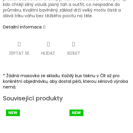
kdo chtějí silný vizuál, jasný tah a outfit, co nespadne do
průměru. Kvalitní bavlněný základ drží velký motiv čistě a
dává triku váhu bez těžkého pocitu na těle.
Detailní informace
ZEPTAT SE
HLÍDAT
SDÍLET
* Žádná masovka ze skladu. Každý kus tisknu v ČR až pro
konkrétní objednávku, aby dostal péči, kterou sériová výroba
nemá.
Související produkty
NEW
NEW