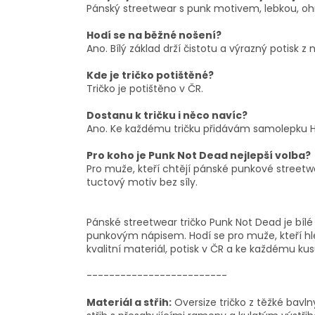
Pánský streetwear s punk motivem, lebkou, o
Hodí se na běžné nošení?
Ano. Bílý základ drží čistotu a výrazný potisk z
Kde je tričko potištěné?
Tričko je potištěno v ČR.
Dostanu k tričku i něco navíc?
Ano. Ke každému tričku přidávám samolepku H
Pro koho je Punk Not Dead nejlepší volba?
Pro muže, kteří chtějí pánské punkové streetwea
tuctový motiv bez síly.
Pánské streetwear tričko Punk Not Dead je bíl
punkovým nápisem. Hodí se pro muže, kteří hle
kvalitní materiál, potisk v ČR a ke každému k
-------------------------
Materiál a střih:
Oversize tričko z těžké bavln