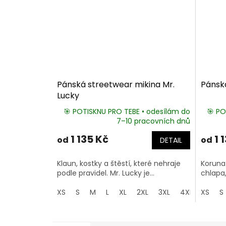
Pánská streetwear mikina Mr.
Pánsk
Lucky
🎯 POTISKNU PRO TEBE • odesílám do
🎯 PO
7–10 pracovních dnů
1 135 Kč
1 
od
od
DETAIL
Klaun, kostky a štěstí, které nehraje
Koruna 
podle pravidel. Mr. Lucky je...
chlapa,
XS
S
M
L
XL
2XL
3XL
4XL
XS
5XL
S