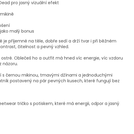
ead pro jasný vizuální efekt
 mikině
ošení
 jako malý bonus
é je příjemné na těle, dobře sedí a drží tvar i při běžném
kontrast, čitelnost a pevný vzhled.
 ostré. Oblečeš ho a outfit má hned víc energie, víc vzdoru
z názoru.
mí s černou mikinou, tmavými džínami a jednoduchými
atník postavený na pár pevných kusech, které fungují bez
etwear tričko s potiskem, které má energii, odpor a jasný