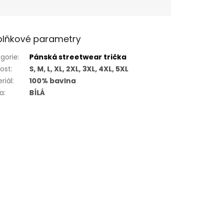
lňkové parametry
gorie
:
Pánská streetwear trička
kost
:
S, M, L, XL, 2XL, 3XL, 4XL, 5XL
riál
:
100% bavlna
va
:
BÍLÁ