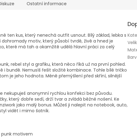
Diskuze
Ostatní informace
Dop
ě ten kus, který nenechá outfit usnout. Bílý základ, lebka s
Kate
 dohromady motiv, který působí tvrdě, živě a hned je
Veli
ičko, které má tah a okamžitě udělá hlavní práci za celý
Mate
Bar
k, rebel styl a grafiku, která něco říká už na první pohled.
 i bundě. Nemusíš řešit složité kombinace. Tohle bílé tričko
om je jeho hodnota. Méně přemýšlení před skříní, silnější
takže nekupuješ anonymní rychlou konfekci bez původu.
y, který dobře sedí, drží tvar a zvládá běžné nošení. Ke
iwork jako malý bonus. Můžeš ji nalepit na notebook, auto,
tyl vidět i mimo šatník.
ým punk motivem