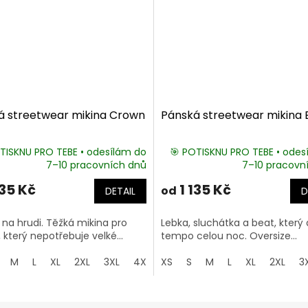
á streetwear mikina Crown
Pánská streetwear mikina 
TISKNU PRO TEBE • odesílám do
🎯 POTISKNU PRO TEBE • odes
7–10 pracovních dnů
7–10 pracovn
135 Kč
1 135 Kč
od
DETAIL
D
na hrudi. Těžká mikina pro
Lebka, sluchátka a beat, který 
 který nepotřebuje velké...
tempo celou noc. Oversize...
M
L
XL
2XL
3XL
4XL
XS
5XL
S
M
L
XL
2XL
3