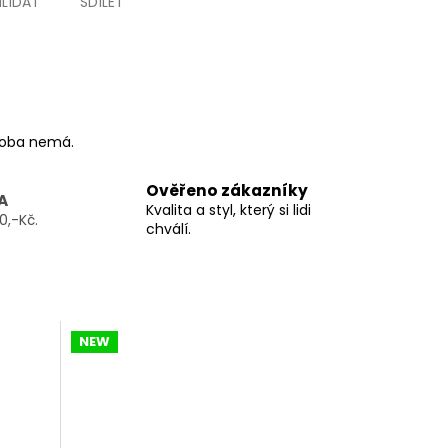
HLÍDAT
SDÍLET
ýroba nemá.
Ověřeno zákazníky
A
Kvalita a styl, který si lidi
0,-Kč.
chválí.
NEW