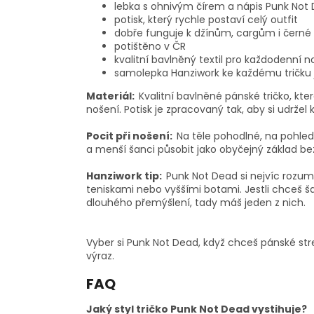
lebka s ohnivým čírem a nápis Punk Not D
potisk, který rychle postaví celý outfit
dobře funguje k džínům, cargům i černé
potištěno v ČR
kvalitní bavlněný textil pro každodenní n
samolepka Hanziwork ke každému tričku
Materiál:
Kvalitní bavlněné pánské tričko, kter
nošení. Potisk je zpracovaný tak, aby si udržel 
Pocit při nošení:
Na těle pohodlné, na pohled
a menší šanci působit jako obyčejný základ be
Hanziwork tip:
Punk Not Dead si nejvíc rozu
teniskami nebo vyššími botami. Jestli chceš š
dlouhého přemýšlení, tady máš jeden z nich.
Vyber si Punk Not Dead, když chceš pánské stre
výraz.
FAQ
Jaký styl tričko Punk Not Dead vystihuje?