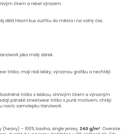
hnivým čírem a rebel výrazem.
 něj dělá hlavní kus outfitu do města i na volný čas.
anziwork jako malý dárek.
r tričko, mají rádi lebky, výraznou grafiku a nechtějí
é bavlněné tričko s lebkou, ohnivým čírem a výrazným
dají pánské streetwear tričko s punk motivem, chtějí
usu navíc samolepku Hanziwork.
y (heavy) – 100% bavlna, single jersey,
240 g/m²
. Oversize