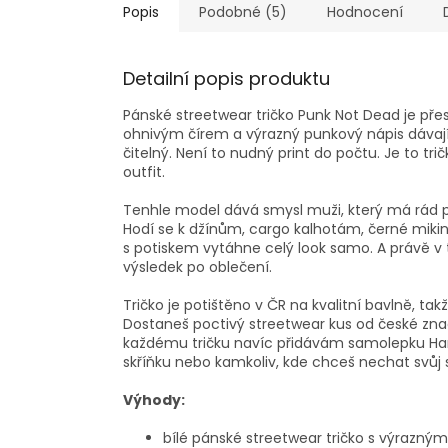
Popis
Podobné (5)
Hodnocení
Detailní popis produktu
Pánské streetwear tričko Punk Not Dead je přesn
ohnivým čírem a výrazný punkový nápis dávají
čitelný. Není to nudný print do počtu. Je to tr
outfit.
Tenhle model dává smysl muži, který má rád pun
Hodí se k džínům, cargo kalhotám, černé mikině
s potiskem vytáhne celý look samo. A právě v t
výsledek po oblečení.
Tričko je potištěno v ČR na kvalitní bavlně, 
Dostaneš poctivý streetwear kus od české značk
každému tričku navíc přidávám samolepku Hanz
skříňku nebo kamkoliv, kde chceš nechat svůj s
Výhody:
bílé pánské streetwear tričko s výrazn