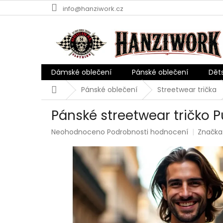
Přejít
info@hanziwork.cz
na
obsah
Dámské oblečení
Pánské oblečení
Dět
Domů
Pánské oblečení
Streetwear trička
Pánské streetwear tričko 
Průměrné
Neohodnoceno
Podrobnosti hodnocení
Značka
hodnocení
produktu
je
0,0
z
5
hvězdiček.