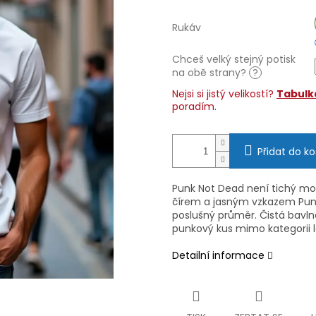
Rukáv
Chceš velký stejný potisk
na obě strany?
?
Nejsi si jistý velikostí?
Tabulka
poradím.
Přidat do ko
Punk Not Dead není tichý mot
čírem a jasným vzkazem Punk
poslušný průměr. Čistá bavln
punkový kus mimo kategorii l
Detailní informace