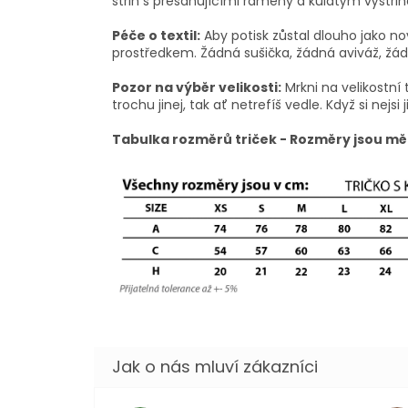
střih s přesahujícími rameny a kulatým výstřihe
Péče o textil:
Aby potisk zůstal dlouho jako no
prostředkem. Žádná sušička, žádná aviváž, žádn
Pozor na výběr velikosti:
Mrkni na velikostní 
trochu jinej, tak ať netrefíš vedle. Když si nejsi j
Tabulka rozměrů triček - Rozměry jsou mě