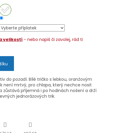
 velikostí
- nebo napiš či zavolej, rád ti
šíku
iv do pozadí. Bílé tričko s lebkou, oranžovým
 není mrtvý, pro chlapa, který nechce nosit
a zůstává příjemná i po hodinách nošení a drží
evných jednorázových trik.