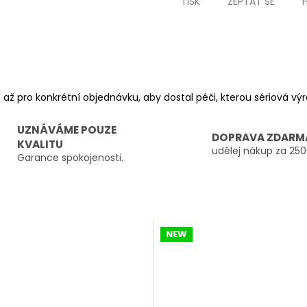
TISK
ZEPTAT SE
 až pro konkrétní objednávku, aby dostal péči, kterou sériová v
UZNÁVÁME POUZE
DOPRAVA ZDARM
KVALITU
udělej nákup za 250
Garance spokojenosti.
NEW