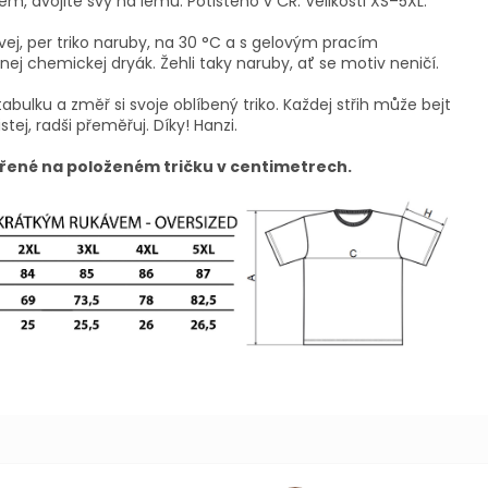
m, dvojité švy na lemu. Potištěno v ČR. Velikosti XS–5XL.
vej, per triko naruby, na 30 °C a s gelovým pracím
ej chemickej dryák. Žehli taky naruby, ať se motiv neničí.
tabulku a změř si svoje oblíbený triko. Každej střih může bejt
istej, radši přeměřuj. Díky! Hanzi.
řené na položeném tričku v centimetrech.