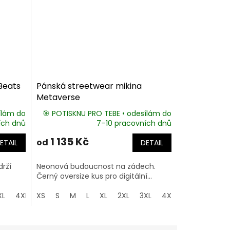
Beats
Pánská streetwear mikina
Metaverse
ílám do
🎯 POTISKNU PRO TEBE • odesílám do
ích dnů
7–10 pracovních dnů
1 135 Kč
od
ETAIL
DETAIL
drží
Neonová budoucnost na zádech.
Černý oversize kus pro digitální...
XL
4XL
XS
5XL
S
M
L
XL
2XL
3XL
4XL
5XL