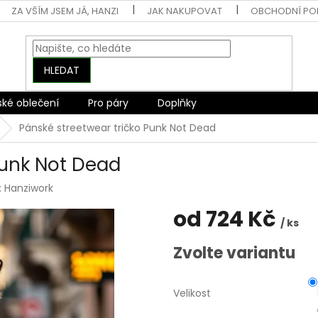
ZA VŠÍM JSEM JÁ, HANZI
JAK NAKUPOVAT
OBCHODNÍ PO
HLEDAT
ské oblečení
Pro páry
Doplňky
Pánské streetwear tričko Punk Not Dead
Punk Not Dead
:
Hanziwork
od
724 Kč
/ ks
Měrná
Zvolte variantu
cena:
Velikost