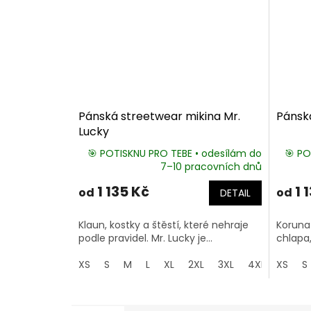
Pánská streetwear mikina Mr.
Pánsk
Lucky
🎯 POTISKNU PRO TEBE • odesílám do
🎯 PO
7–10 pracovních dnů
1 135 Kč
1 
od
od
DETAIL
Klaun, kostky a štěstí, které nehraje
Koruna 
podle pravidel. Mr. Lucky je...
chlapa,
XS
S
M
L
XL
2XL
3XL
4XL
XS
5XL
S