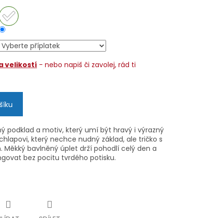
 velikostí
- nebo napiš či zavolej, rád ti
šíku
rný podklad a motiv, který umí být hravý i výrazný
hlapovi, který nechce nudný základ, ale tričko s
. Měkký bavlněný úplet drží pohodlí celý den a
govat bez pocitu tvrdého potisku.