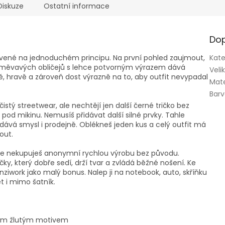
Diskuze
Ostatní informace
Dop
tavené na jednoduchém principu. Na první pohled zaujmout,
Kate
směvavých obličejů s lehce potvorným výrazem dává
Veli
vě, hravě a zároveň dost výrazně na to, aby outfit nevypadal
Mate
Bar
istý streetwear, ale nechtějí jen další černé tričko bez
pod mikinu. Nemusíš přidávat další silné prvky. Tahle
dává smysl i prodejně. Oblékneš jeden kus a celý outfit má
out.
takže nekupuješ anonymní rychlou výrobu bez původu.
y, který dobře sedí, drží tvar a zvládá běžné nošení. Ke
iwork jako malý bonus. Nalep ji na notebook, auto, skříňku
t i mimo šatník.
zným žlutým motivem