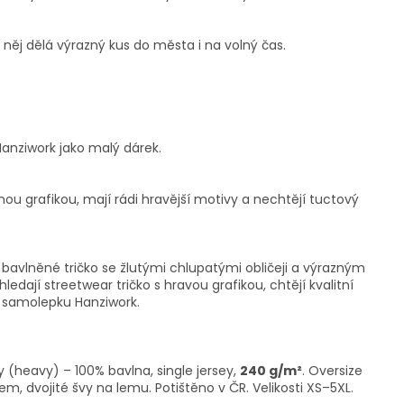
z něj dělá výrazný kus do města i na volný čas.
anziwork jako malý dárek.
znou grafikou, mají rádi hravější motivy a nechtějí tuctový
 bavlněné tričko se žlutými chlupatými obličeji a výrazným
edají streetwear tričko s hravou grafikou, chtějí kvalitní
c samolepku Hanziwork.
y (heavy) – 100% bavlna, single jersey,
240 g/m²
. Oversize
m, dvojité švy na lemu. Potištěno v ČR. Velikosti XS–5XL.