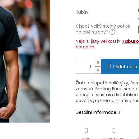
Rukáv
Chceš velký stejný potisk
na obě strany?
?
Nejsi si jistý velikostí?
Tabulka
poradím.
Přidat do ko
Žluté chlupaté obličejíky, če
zároveň. Smiling Face sedne c
energií a vlastním ksichtíkem
dovolí výraznému motivu fun
Detailní informace