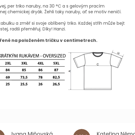
vej, per triko naruby, na 30 °C a s gelovým pracím
ej chemickej dryák. Žehli taky naruby, ať se motiv neničí.
tabulku a změř si svoje oblíbený triko. Každej střih může bejt
istej, radši přeměřuj. Díky! Hanzi.
řené na položeném tričku v centimetrech.
Ivana Miňovská