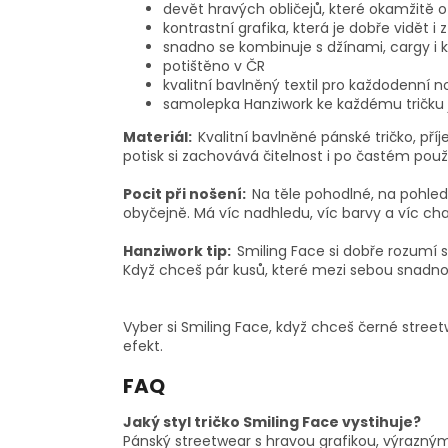
devět hravých obličejů, které okamžitě ož
kontrastní grafika, která je dobře vidět i 
snadno se kombinuje s džínami, cargy i 
potištěno v ČR
kvalitní bavlněný textil pro každodenní n
samolepka Hanziwork ke každému tričku
Materiál:
Kvalitní bavlněné pánské tričko, pří
potisk si zachovává čitelnost i po častém použ
Pocit při nošení:
Na těle pohodlné, na pohled
obyčejně. Má víc nadhledu, víc barvy a víc cha
Hanziwork tip:
Smiling Face si dobře rozumí s
Když chceš pár kusů, které mezi sebou snadno
Vyber si Smiling Face, když chceš černé street
efekt.
FAQ
Jaký styl tričko Smiling Face vystihuje?
Pánský streetwear s hravou grafikou, výrazný