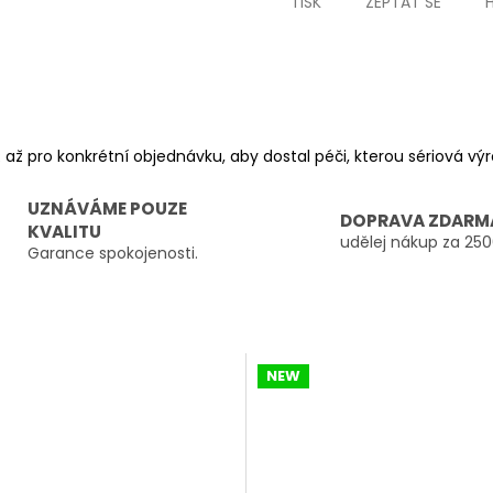
TISK
ZEPTAT SE
 až pro konkrétní objednávku, aby dostal péči, kterou sériová v
UZNÁVÁME POUZE
DOPRAVA ZDARM
KVALITU
udělej nákup za 250
Garance spokojenosti.
NEW