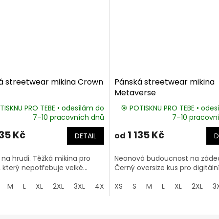
á streetwear mikina Crown
Pánská streetwear mikina
Metaverse
TISKNU PRO TEBE • odesílám do
🎯 POTISKNU PRO TEBE • odes
7–10 pracovních dnů
7–10 pracovn
135 Kč
1 135 Kč
od
DETAIL
D
na hrudi. Těžká mikina pro
Neonová budoucnost na záde
 který nepotřebuje velké...
Černý oversize kus pro digitální.
M
L
XL
2XL
3XL
4XL
XS
5XL
S
M
L
XL
2XL
3