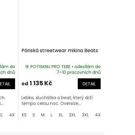
Pánská streetwear mikina Beats
ílám do
🎯 POTISKNU PRO TEBE • odesílám do
ích dnů
7–10 pracovních dnů
1 135 Kč
od
ETAIL
DETAIL
ch.
Lebka, sluchátka a beat, který drží
..
tempo celou noc. Oversize...
XL
4XL
XS
5XL
S
M
L
XL
2XL
3XL
4XL
5XL