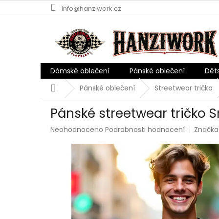
Přejít
info@hanziwork.cz
na
obsah
Dámské oblečení
Pánské oblečení
Dět
Domů
Pánské oblečení
Streetwear trička
Pánské streetwear tričko S
Průměrné
Neohodnoceno
Podrobnosti hodnocení
Značka
hodnocení
produktu
je
0,0
z
5
hvězdiček.