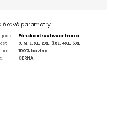
lňkové parametry
gorie
:
Pánská streetwear trička
kost
:
S, M, L, XL, 2XL, 3XL, 4XL, 5XL
riál
:
100% bavlna
va
:
ČERNÁ