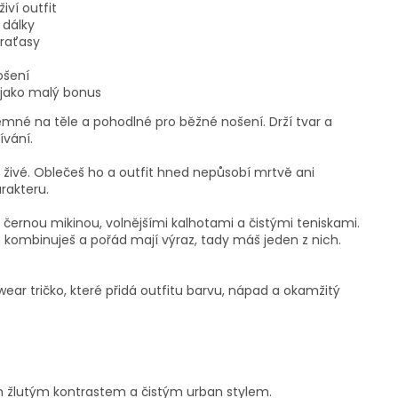
iví outfit
z dálky
kraťasy
ošení
 jako malý bonus
jemné na těle a pohodlné pro běžné nošení. Drží tvar a
ívání.
 živé. Oblečeš ho a outfit hned nepůsobí mrtvě ani
rakteru.
 černou mikinou, volnějšími kalhotami a čistými teniskami.
 kombinuješ a pořád mají výraz, tady máš jeden z nich.
wear tričko, které přidá outfitu barvu, nápad a okamžitý
m žlutým kontrastem a čistým urban stylem.