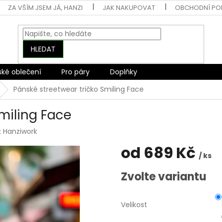
ZA VŠÍM JSEM JÁ, HANZI
JAK NAKUPOVAT
OBCHODNÍ PO
HLEDAT
ské oblečení
Pro páry
Doplňky
Pánské streetwear tričko Smiling Face
miling Face
:
Hanziwork
od
689 Kč
/ ks
Měrná
Zvolte variantu
cena:
Velikost