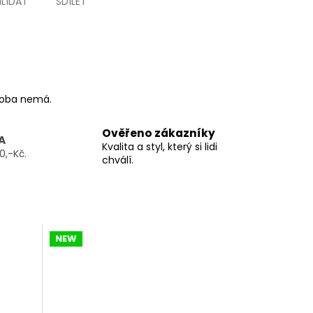
HLÍDAT
SDÍLET
ýroba nemá.
Ověřeno zákazníky
A
Kvalita a styl, který si lidi
0,-Kč.
chválí.
NEW