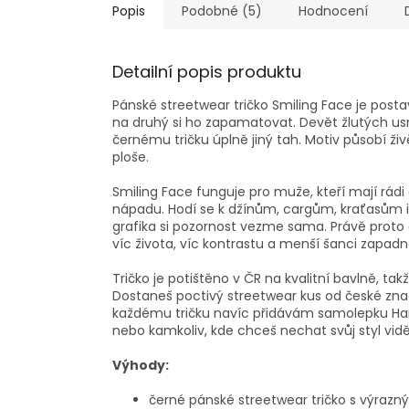
Popis
Podobné (5)
Hodnocení
Detailní popis produktu
Pánské streetwear tričko Smiling Face je pos
na druhý si ho zapamatovat. Devět žlutých u
černému tričku úplně jiný tah. Motiv působí ži
ploše.
Smiling Face funguje pro muže, kteří mají rádi č
nápadu. Hodí se k džínům, cargům, kraťasům i 
grafika si pozornost vezme sama. Právě proto 
víc života, víc kontrastu a menší šanci zapadn
Tričko je potištěno v ČR na kvalitní bavlně, 
Dostaneš poctivý streetwear kus od české značk
každému tričku navíc přidávám samolepku Hanz
nebo kamkoliv, kde chceš nechat svůj styl vidě
Výhody:
černé pánské streetwear tričko s výra