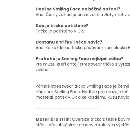
Hodí se Smiling Face na běžné nošení?
Ano. Černý základ je univerzální a žlutý motiv 
Kde je tričko potištěné?
Tričko je potištěno v ČR.
Dostanu k tričku i něco navíc?
Ano. Ke každému tričku přidávám samolepku H
Pro koho je Smiling Face nejlepší volba?
Pro muže, kteří chtějí streetwear tričko s výra
základ.
Pánské streetwear tričko Smiling Face je černé
nápisem Smiling Face. Hodí se pro muže, kteří hl
materiál, potisk v ČR a ke každému kusu naví
---------------------------
Materiál a střih:
Oversize tričko z těžké bavln
střih s přesahujícími rameny a kulatým výstřihe