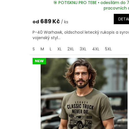
🎯 POTISKNU PRO TEBE • odesílám do 
pracovních 
DETAI
689 Kč
od
/ ks
P-40 Warhawk, oldschool letecký rukopis a syro
vojenský styl...
S
M
L
XL
2XL
3XL
4XL
5XL
NEW