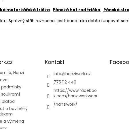
p
r
ká motorkářská trička
,
Pánská hot rod trička
,
Pánská str
v
k
uktu. Správný střih rozhodne, jestli bude triko dobře fungovat s
y
v
ý
p
i
s
u
rk.cz
Kontakt
Facebo
em já, Hanzi
info
@
hanziwork.cz
povat
775 112 440
 podmínky
https://www.faceboo
 soukromí
k.com/hanziworkwear
 platba
/hanziwork/
at o bavlněný
otiskem
e a výměna
ísto