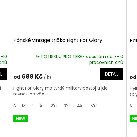
Pánské vintage tričko Fight For Glory
Pán
7–10
🎯 POTISKNU PRO TEBE • odesílám do 7–10
dnů
pracovních dnů
L
DETAIL
689 Kč
od
od
/ ks
í
Fight For Glory má tvrdý military postoj a jde
Fly
rovnou na věc....
spl
S
M
L
XL
2XL
3XL
4XL
5XL
S
NEW
N