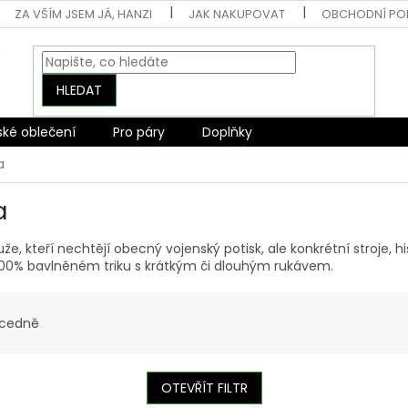
ZA VŠÍM JSEM JÁ, HANZI
JAK NAKUPOVAT
OBCHODNÍ PO
HLEDAT
ské oblečení
Pro páry
Doplňky
a
a
, kteří nechtějí obecný vojenský potisk, ale konkrétní stroje, his
 100% bavlněném triku s krátkým či dlouhým rukávem.
cedně
OTEVŘÍT FILTR