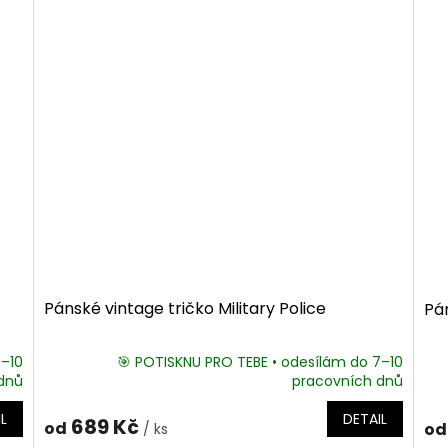
Pánské vintage tričko Military Police
Pán
7–10
🎯 POTISKNU PRO TEBE • odesílám do 7–10
dnů
pracovních dnů
L
DETAIL
689 Kč
od
od
/ ks