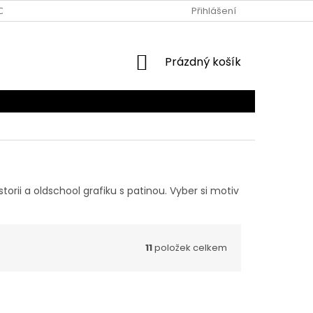
DMÍNKY
NASTAVENÍ SOUKROMÍ
DOPRAVA A PLATBA
Přihlášení
J
NÁKUPNÍ
Prázdný košík
KOŠÍK
torii a oldschool grafiku s patinou. Vyber si motiv
11
položek celkem