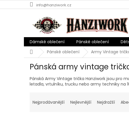
Přejít
info@hanziwork.cz
na
obsah
Dámské oblečení
Pánské oblečení
Dět
Domů
Pánské oblečení
Army Vintage tričk
Pánská army vintage tričk
Pánská Army Vintage trička Hanziwork jsou pro muže
letadla, vrtulníku, trucku nebo army techniky na
Ř
a
Nejprodávanější
Nejlevnější
Nejdražší
Abe
z
e
n
í