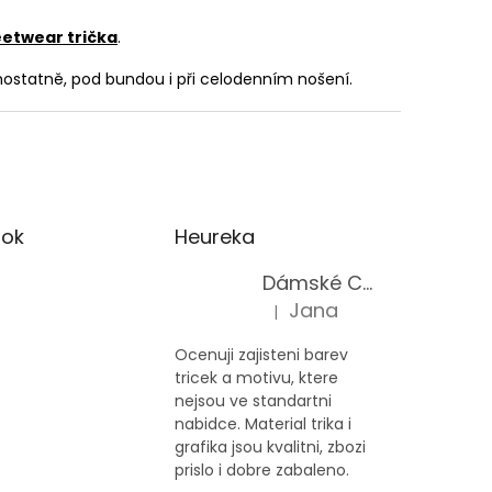
eetwear trička
.
amostatně, pod bundou i při celodenním nošení.
ok
Heureka
Dámské Cars & Racing tričko Ford Mustang 5. generace
Jana
|
Hodnocení produktu je 5 z 5 h
Ocenuji zajisteni barev
tricek a motivu, ktere
nejsou ve standartni
nabidce. Material trika i
grafika jsou kvalitni, zbozi
prislo i dobre zabaleno.