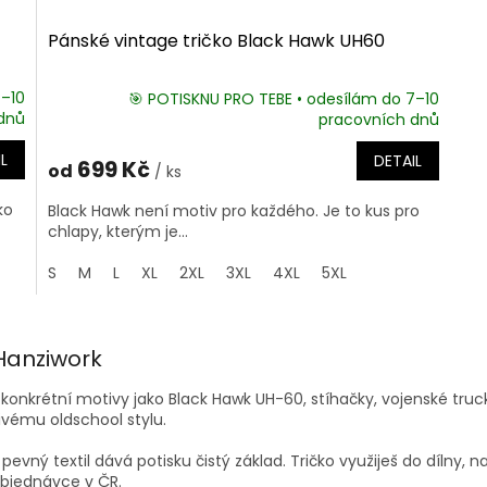
Pánské vintage tričko Black Hawk UH60
7–10
🎯 POTISKNU PRO TEBE • odesílám do 7–10
dnů
pracovních dnů
L
DETAIL
699 Kč
od
/ ks
ko
Black Hawk není motiv pro každého. Je to kus pro
chlapy, kterým je...
S
M
L
XL
2XL
3XL
4XL
5XL
O
v
Hanziwork
l
á
 konkrétní motivy jako Black Hawk UH-60, stíhačky, vojenské truck
d
tivému oldschool stylu.
a
c
evný textil dává potisku čistý základ. Tričko využiješ do dílny, n
í
 objednávce v ČR.