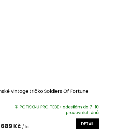
ské vintage tričko Soldiers Of Fortune
🎯 POTISKNU PRO TEBE • odesílám do 7–10
pracovních dnů
DETAIL
689 Kč
/ ks