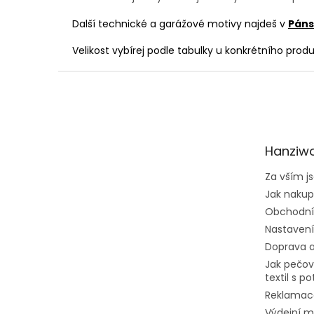
Další technické a garážové motivy najdeš v
Páns
V
elikost vybírej podle tabulky u konkrétního prod
Z
á
p
a
t
Hanziwo
í
Za vším js
Jak naku
Obchodní
Nastavení
Doprava a
Jak pečov
textil s p
Reklamac
Výdejní m