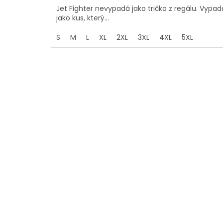
Jet Fighter nevypadá jako tričko z regálu. Vypad
jako kus, který...
S
M
L
XL
2XL
3XL
4XL
5XL