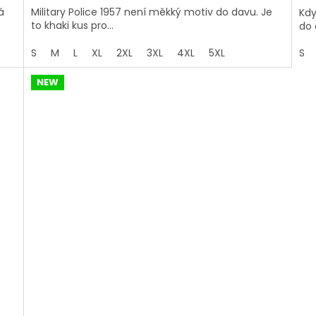
á
Military Police 1957 není měkký motiv do davu. Je
Kdy
to khaki kus pro...
do 
S
M
L
XL
2XL
3XL
4XL
5XL
S
NEW