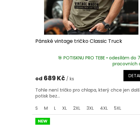
Pánské vintage tričko Classic Truck
🎯 POTISKNU PRO TEBE • odesílám do 
pracovních 
DETAI
689 Kč
od
/ ks
Tohle není tričko pro chlapa, který chce jen dalš
potisk bez...
S
M
L
XL
2XL
3XL
4XL
5XL
NEW