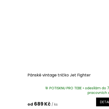
Pánské vintage tričko Jet Fighter
🎯 POTISKNU PRO TEBE • odesílám do 
pracovních 
DETAI
689 Kč
od
/ ks