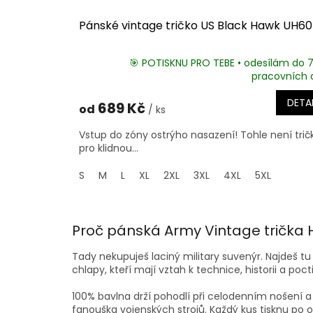
Pánské vintage tričko US Black Hawk UH60
🎯 POTISKNU PRO TEBE • odesílám do 
pracovních 
DETAI
689 Kč
od
/ ks
Vstup do zóny ostrýho nasazení! Tohle není trič
pro klidnou...
S
M
L
XL
2XL
3XL
4XL
5XL
Proč pánská Army Vintage trička 
Tady nekupuješ laciný military suvenýr. Najdeš tu
chlapy, kteří mají vztah k technice, historii a poc
100% bavlna drží pohodlí při celodenním nošení a p
fanouška vojenských strojů. Každý kus tisknu po