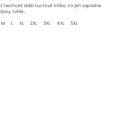
ž nechceš další tuctové tričko, co jen zapadne
davu, tohle...
M
L
XL
2XL
3XL
4XL
5XL