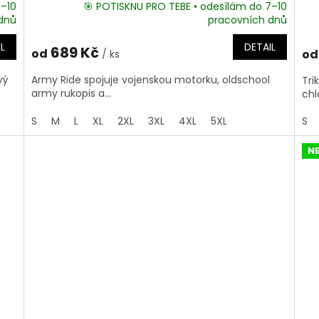
7–10
🎯 POTISKNU PRO TEBE • odesílám do 7–10
dnů
pracovních dnů
L
DETAIL
689 Kč
od
od
/ ks
vý
Army Ride spojuje vojenskou motorku, oldschool
Tri
army rukopis a...
chl
S
M
L
XL
2XL
3XL
4XL
5XL
S
N