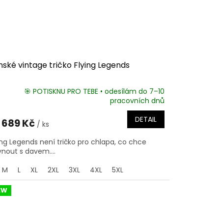
ské vintage tričko Flying Legends
🎯 POTISKNU PRO TEBE • odesílám do 7–10
pracovních dnů
DETAIL
689 Kč
/ ks
ing Legends není tričko pro chlapa, co chce
ynout s davem....
M
L
XL
2XL
3XL
4XL
5XL
EW