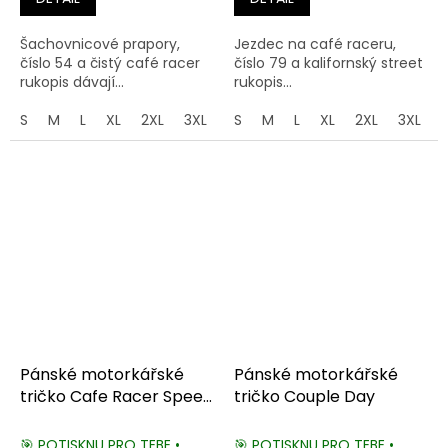
Šachovnicové prapory,
Jezdec na café raceru,
číslo 54 a čistý café racer
číslo 79 a kalifornský street
rukopis dávají...
rukopis...
S
M
L
XL
2XL
3XL
4XL
S
M
5XL
L
XL
2XL
3XL
Pánské motorkářské
Pánské motorkářské
tričko Cafe Racer Speed
tričko Couple Day
Killer
🎯 POTISKNU PRO TEBE •
🎯 POTISKNU PRO TEBE •