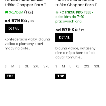
tričko Chopper Born To
tričko Chopper Born To
Be Wild
Ride
🚚 SKLADEM
(1 ks)
🎯 POTISKNU PRO TEBE •
Průměrné
odesílám do 7–10
hodnocení
Průměrné
579 Kč
od
/ ks
pracovních dnů
produktu
hodnocení
je
produktu
DETAIL
579 Kč
od
/ ks
5,0
je
z
5,0
DETAIL
Konfederační vlajky, dlouhá
5
z
vidlice a plameny staví
hvězdiček.
5
motiv na čisté...
Dlouhá vidlice, natažený
hvězdiček.
rám a nápis Born to Ride
dávají tomuhle...
S
M
L
XL
2XL
3XL
4XL
S
M
5XL
L
XL
2XL
3XL
TOP
TOP