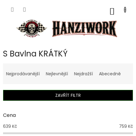
Přejít
na
NÁKUP
obsah
KOŠÍK
S Bavlna KRÁTKÝ
Ř
a
Nejprodávanější
Nejlevnější
Nejdražší
Abecedně
z
e
n
ZAVŘÍT FILTR
í
p
r
Cena
o
d
639
Kč
759
Kč
u