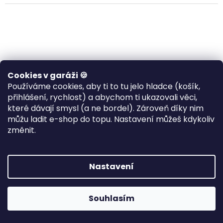
Cookies v garáži 🍪
Používáme cookies, aby ti to tu jelo hladce (košík,
přihlášení, rychlost) a abychom ti ukazovali věci,
které dávají smysl (a ne bordel). Zároveň díky nim
můžu ladit e-shop do topu. Nastavení můžeš kdykoliv
Pánské motorkářské
Pánské motorkářské
změnit.
tričko Dark Iron
tričko Death Machine
🎯 POTISKNU PRO TEBE •
🎯 POTISKNU PRO TEBE •
odesílám do 7–10
odesílám do 7–10
Nastavení
pracovních dnů
pracovních dnů
689 Kč
689 Kč
od
od
/ ks
/ ks
Souhlasím
DETAIL
DETAIL