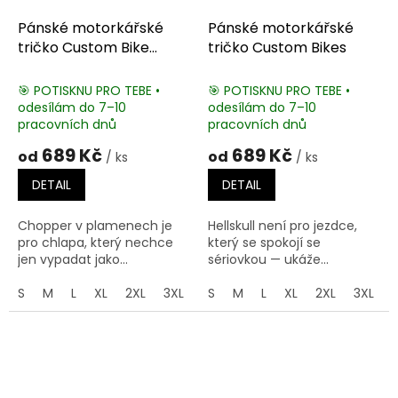
Pánské motorkářské
Pánské motorkářské
tričko Custom Bike
tričko Custom Bikes
Chopper
🎯 POTISKNU PRO TEBE •
🎯 POTISKNU PRO TEBE •
odesílám do 7–10
odesílám do 7–10
pracovních dnů
pracovních dnů
689 Kč
689 Kč
od
od
/ ks
/ ks
DETAIL
DETAIL
Chopper v plamenech je
Hellskull není pro jezdce,
pro chlapa, který nechce
který se spokojí se
jen vypadat jako...
sériovkou — ukáže...
S
M
L
XL
2XL
3XL
4XL
S
M
5XL
L
XL
2XL
3XL