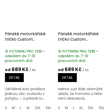
Pánské motorkářské
Pánské motorkářské
tričko Custom
tričko Custom
Motorcycles
Motorcycles Vintage
🎯 POTISKNU PRO TEBE •
🎯 POTISKNU PRO TEBE •
odesílám do 7–10
odesílám do 7–10
pracovních dnů
pracovních dnů
689 Kč
689 Kč
od
od
/ ks
/ ks
DETAIL
DETAIL
Okřídlené kolo prodává
Helma Just Ride okamžitě
jedinou věc: svobodu v
ukáže, že motorka u tebe
pohybu — a přesně tu...
není víkendová...
S
M
L
XL
2XL
3XL
4XL
S
M
5XL
L
XL
2XL
3XL