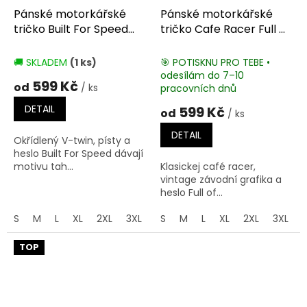
Pánské motorkářské
Pánské motorkářské
tričko Built For Speed
tričko Cafe Racer Full Of
Motorcycle
Speed
🚚 SKLADEM
(1 ks)
🎯 POTISKNU PRO TEBE •
odesílám do 7–10
599 Kč
od
/ ks
pracovních dnů
DETAIL
599 Kč
od
/ ks
DETAIL
Okřídlený V-twin, písty a
heslo Built For Speed dávají
motivu tah...
Klasickej café racer,
vintage závodní grafika a
heslo Full of...
S
M
L
XL
2XL
3XL
4XL
S
M
5XL
L
XL
2XL
3XL
TOP