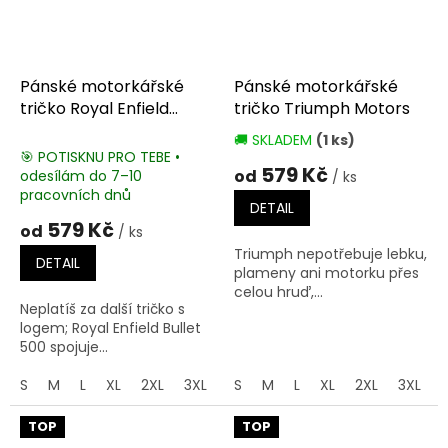
Pánské motorkářské
Pánské motorkářské
tričko Royal Enfield
tričko Triumph Motors
Bullet 500
🚚 SKLADEM
(1 ks)
Průměrné
🎯 POTISKNU PRO TEBE •
hodnocení
579 Kč
od
odesílám do 7–10
/ ks
produktu
pracovních dnů
je
DETAIL
5,0
579 Kč
od
/ ks
z
Triumph nepotřebuje lebku,
5
DETAIL
plameny ani motorku přes
hvězdiček.
celou hruď,...
Neplatíš za další tričko s
logem; Royal Enfield Bullet
500 spojuje...
S
M
L
XL
2XL
3XL
4XL
S
M
5XL
L
XL
2XL
3XL
TOP
TOP