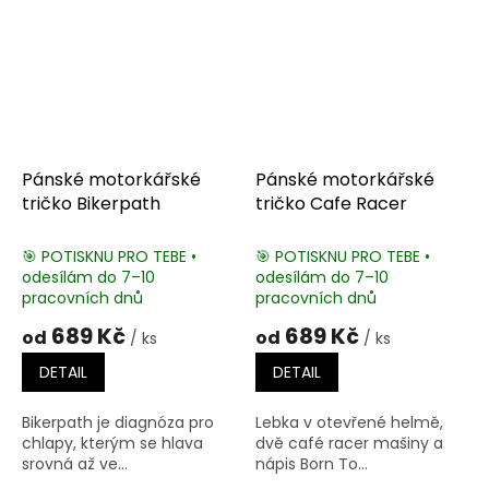
Pánské motorkářské
Pánské motorkářské
tričko Bikerpath
tričko Cafe Racer
🎯 POTISKNU PRO TEBE •
🎯 POTISKNU PRO TEBE •
odesílám do 7–10
odesílám do 7–10
pracovních dnů
pracovních dnů
689 Kč
689 Kč
od
od
/ ks
/ ks
DETAIL
DETAIL
Bikerpath je diagnóza pro
Lebka v otevřené helmě,
chlapy, kterým se hlava
dvě café racer mašiny a
srovná až ve...
nápis Born To...