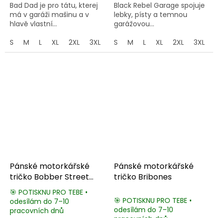
Bad Dad je pro tátu, kterej
Black Rebel Garage spojuje
má v garáži mašinu a v
lebky, písty a temnou
hlavě vlastní...
garážovou...
S
M
L
XL
2XL
3XL
4XL
S
M
5XL
L
XL
2XL
3XL
Pánské motorkářské
Pánské motorkářské
tričko Bobber Street
tričko Bribones
Riders
🎯 POTISKNU PRO TEBE •
🎯 POTISKNU PRO TEBE •
odesílám do 7–10
Průměrné
odesílám do 7–10
pracovních dnů
hodnocení