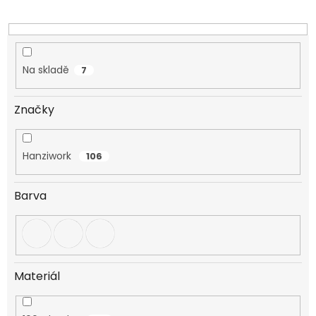
k
t
ů
Na skladě
7
Značky
Hanziwork
106
Barva
Materiál