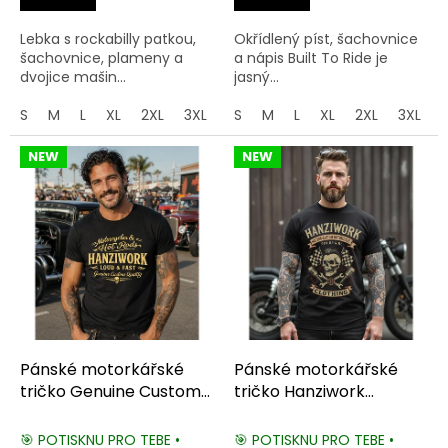
Lebka s rockabilly patkou,
Okřídlený píst, šachovnice
šachovnice, plameny a
a nápis Built To Ride je
dvojice mašin...
jasný...
S
M
L
XL
2XL
3XL
4XL
S
M
5XL
L
XL
2XL
3XL
NEW
NEW
Pánské motorkářské
Pánské motorkářské
tričko Genuine Custom
tričko Hanziwork
Quality
Clothing
🎯 POTISKNU PRO TEBE •
🎯 POTISKNU PRO TEBE •