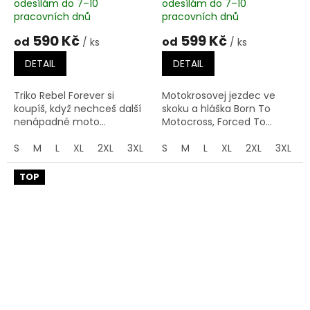
odesílám do 7–10
odesílám do 7–10
pracovních dnů
pracovních dnů
590 Kč
599 Kč
od
od
/ ks
/ ks
DETAIL
DETAIL
Triko Rebel Forever si
Motokrosovej jezdec ve
koupíš, když nechceš další
skoku a hláška Born To
nenápadné moto...
Motocross, Forced To...
S
M
L
XL
2XL
3XL
4XL
S
M
5XL
L
XL
2XL
3XL
TOP