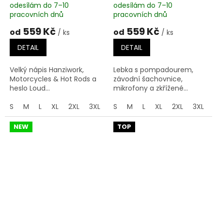
odesílám do 7–10
odesílám do 7–10
pracovních dnů
pracovních dnů
559 Kč
559 Kč
od
od
/ ks
/ ks
DETAIL
DETAIL
Velký nápis Hanziwork,
Lebka s pompadourem,
Motorcycles & Hot Rods a
závodní šachovnice,
heslo Loud...
mikrofony a zkřížené...
S
M
L
XL
2XL
3XL
4XL
S
M
5XL
L
XL
2XL
3XL
NEW
TOP