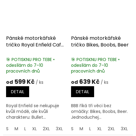
Pánské motorkářské
Pánské motorkářské
tričko Royal Enfield Cafe
tričko Bikes, Boobs, Beer
Racer
🎯 POTISKNU PRO TEBE •
🎯 POTISKNU PRO TEBE •
odesílám do 7–10
odesílám do 7–10
pracovních dnů
pracovních dnů
599 Kč
639 Kč
od
od
/ ks
/ ks
DETAIL
DETAIL
Royal Enfield se nekupuje
BBB říká tři věci bez
kvůli módě, ale kvůli
omáčky: Bikes, Boobs, Beer.
charakteru: Bullet...
Jednoduchej...
S
M
L
XL
2XL
3XL
4XL
S
M
5XL
L
XL
2XL
3XL