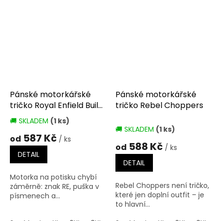
Pánské motorkářské
Pánské motorkářské
tričko Royal Enfield Built
tričko Rebel Choppers
Like A Gun
🚚 SKLADEM
(1 ks)
Průměrné
🚚 SKLADEM
(1 ks)
hodnocení
587 Kč
od
/ ks
produktu
588 Kč
od
/ ks
je
DETAIL
5,0
DETAIL
z
Motorka na potisku chybí
5
Rebel Choppers není tričko,
záměrně: znak RE, puška v
hvězdiček.
které jen doplní outfit – je
písmenech a...
to hlavní...