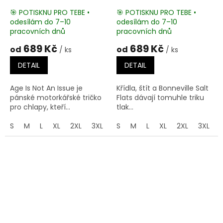
🎯 POTISKNU PRO TEBE •
🎯 POTISKNU PRO TEBE •
odesílám do 7–10
odesílám do 7–10
pracovních dnů
pracovních dnů
689 Kč
689 Kč
od
od
/ ks
/ ks
DETAIL
DETAIL
Age Is Not An Issue je
Křídla, štít a Bonneville Salt
pánské motorkářské tričko
Flats dávají tomuhle triku
pro chlapy, kteří...
tlak...
S
M
L
XL
2XL
3XL
4XL
S
M
5XL
L
XL
2XL
3XL