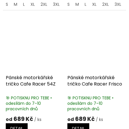
S
M
L
XL
2XL
3XL
4XL
S
M
5XL
L
XL
2XL
3XL
Pánské motorkářské
Pánské motorkářské
tričko Cafe Racer 54Z
tričko Cafe Racer Frisco
🎯 POTISKNU PRO TEBE •
🎯 POTISKNU PRO TEBE •
odesílám do 7–10
odesílám do 7–10
pracovních dnů
pracovních dnů
689 Kč
689 Kč
od
od
/ ks
/ ks
DETAIL
DETAIL