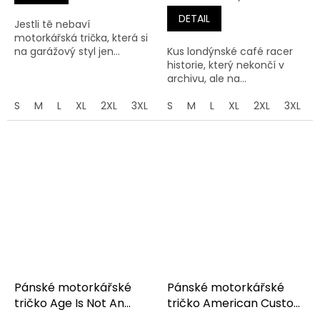
DETAIL
Jestli tě nebaví
motorkářská trička, která si
na garážový styl jen...
Kus londýnské café racer
historie, který nekončí v
archivu, ale na...
S
M
L
XL
2XL
3XL
4XL
S
M
5XL
L
XL
2XL
3XL
Pánské motorkářské
Pánské motorkářské
tričko Age Is Not An
tričko American Custom
Issue
Motorcycles