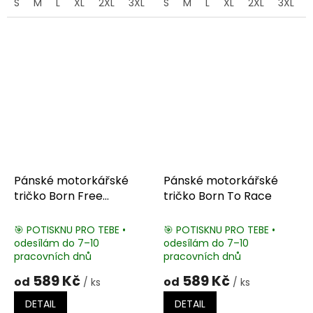
S
M
L
XL
2XL
3XL
4XL
S
M
5XL
L
XL
2XL
3XL
Pánské motorkářské
Pánské motorkářské
tričko Born Free
tričko Born To Race
Choppers
🎯 POTISKNU PRO TEBE •
🎯 POTISKNU PRO TEBE •
odesílám do 7–10
odesílám do 7–10
pracovních dnů
pracovních dnů
589 Kč
589 Kč
od
od
/ ks
/ ks
DETAIL
DETAIL