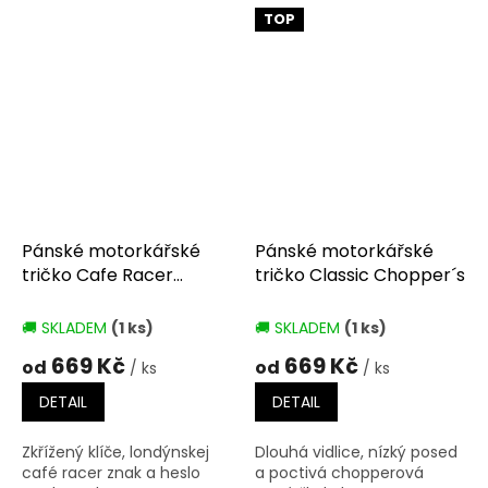
TOP
Pánské motorkářské
Pánské motorkářské
tričko Cafe Racer
tričko Classic Chopper´s
London
🚚 SKLADEM
(1 ks)
🚚 SKLADEM
(1 ks)
669 Kč
669 Kč
od
od
/ ks
/ ks
DETAIL
DETAIL
Zkřížený klíče, londýnskej
Dlouhá vidlice, nízký posed
café racer znak a heslo
a poctivá chopperová