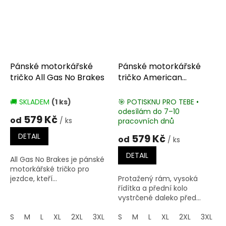
Pánské motorkářské
Pánské motorkářské
tričko All Gas No Brakes
tričko American
Chopper
🚚 SKLADEM
(1 ks)
🎯 POTISKNU PRO TEBE •
odesílám do 7–10
579 Kč
od
/ ks
pracovních dnů
DETAIL
579 Kč
od
/ ks
DETAIL
All Gas No Brakes je pánské
motorkářské tričko pro
jezdce, kteří...
Protažený rám, vysoká
řídítka a přední kolo
vystrčené daleko před...
S
M
L
XL
2XL
3XL
4XL
S
M
5XL
L
XL
2XL
3XL