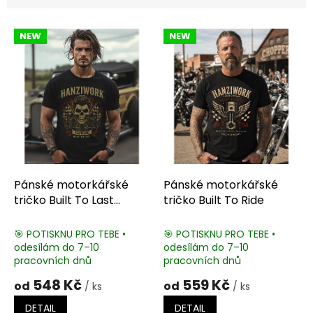
V
NEW
NEW
ý
p
i
s
p
r
o
d
u
k
Pánské motorkářské
Pánské motorkářské
t
tričko Built To Last
tričko Built To Ride
ů
Clothing
🎯 POTISKNU PRO TEBE •
🎯 POTISKNU PRO TEBE •
odesílám do 7–10
odesílám do 7–10
pracovních dnů
pracovních dnů
548 Kč
559 Kč
od
od
/ ks
/ ks
DETAIL
DETAIL