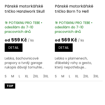
Pánské motorkářské
Pánské motorkářské
tričko Hanziwork Skull
tričko Born To Hell
🎯 POTISKNU PRO TEBE •
🎯 POTISKNU PRO TEBE •
odesílám do 7–10
odesílám do 7–10
pracovních dnů
pracovních dnů
559 Kč
569 Kč
od
od
/ ks
/ ks
DETAIL
DETAIL
Lebka, šachovnicové
Lebka v plamenech,
prapory a tvrdý garage
ďábelský rohy a gesto,
rukopis dávají tomuhle...
který nepotřebuje...
S
M
L
XL
2XL
3XL
4XL
S
M
5XL
L
XL
2XL
3XL
TOP