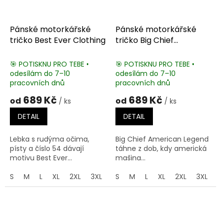
Pánské motorkářské
Pánské motorkářské
tričko Best Ever Clothing
tričko Big Chief
American Legend
🎯 POTISKNU PRO TEBE •
🎯 POTISKNU PRO TEBE •
odesílám do 7–10
odesílám do 7–10
pracovních dnů
pracovních dnů
689 Kč
689 Kč
od
od
/ ks
/ ks
DETAIL
DETAIL
Lebka s rudýma očima,
Big Chief American Legend
písty a číslo 54 dávají
táhne z dob, kdy americká
motivu Best Ever...
mašina...
S
M
L
XL
2XL
3XL
4XL
S
M
5XL
L
XL
2XL
3XL