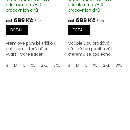
odesílám do 7–10
odesílám do 7–10
pracovních dnů
pracovních dnů
689 Kč
689 Kč
od
od
/ ks
/ ks
DETAIL
DETAIL
Prémiové pánské tričko s
Couple Day prodává
potiskem, které něco
přesně ten pocit, kvůli
vydrží. Café Racer...
kterému se společná...
S
M
L
XL
2XL
3XL
4XL
S
M
5XL
L
XL
2XL
3XL