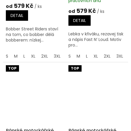
pracovních dnů
produktu
579 Kč
od
/ ks
je
579 Kč
od
/ ks
5,0
DETAIL
z
DETAIL
5
Bobber Street Riders staví
hvězdiček.
Lebka v křiváku, rezavej tisk
na tom, co bobber dělá
a nápis Fast N’ Loud. Motiv
bobberem: nízkej...
pro...
S
M
L
XL
2XL
3XL
4XL
S
M
5XL
L
XL
2XL
3XL
TOP
TOP
Pánské motorkářské
Pánské motorkářské