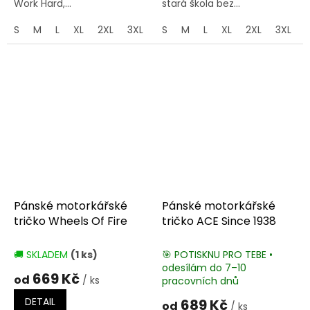
Work Hard,...
stará škola bez...
S
M
L
XL
2XL
3XL
4XL
S
M
5XL
L
XL
2XL
3XL
Pánské motorkářské
Pánské motorkářské
tričko Wheels Of Fire
tričko ACE Since 1938
🚚 SKLADEM
(1 ks)
🎯 POTISKNU PRO TEBE •
odesílám do 7–10
669 Kč
od
/ ks
pracovních dnů
DETAIL
689 Kč
od
/ ks