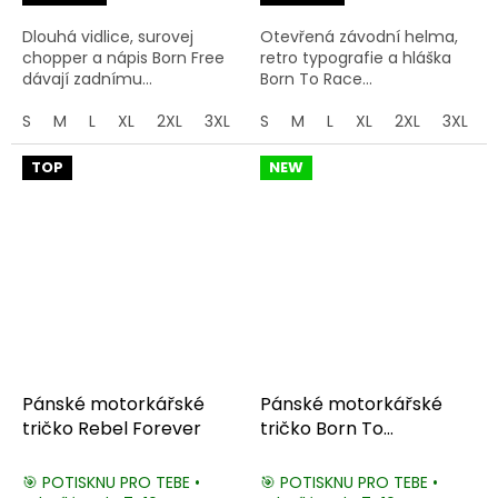
Dlouhá vidlice, surovej
Otevřená závodní helma,
chopper a nápis Born Free
retro typografie a hláška
dávají zadnímu...
Born To Race...
S
M
L
XL
2XL
3XL
4XL
S
M
5XL
L
XL
2XL
3XL
TOP
NEW
Pánské motorkářské
Pánské motorkářské
tričko Rebel Forever
tričko Born To
Motocross
🎯 POTISKNU PRO TEBE •
🎯 POTISKNU PRO TEBE •