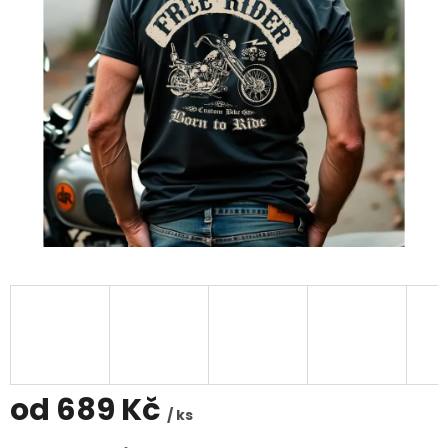
od
689 Kč
/ ks
Měrná