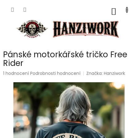
Přejít
na
NÁKUP
obsah
KOŠÍK
Pánské motorkářské tričko Free
Rider
Průměrné
1 hodnocení
Podrobnosti hodnocení
Značka:
Hanziwork
hodnocení
produktu
je
5,0
z
5
hvězdiček.