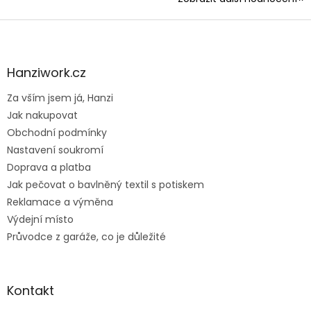
Z
á
p
a
Hanziwork.cz
t
Za vším jsem já, Hanzi
í
Jak nakupovat
Obchodní podmínky
Nastavení soukromí
Doprava a platba
Jak pečovat o bavlněný textil s potiskem
Reklamace a výměna
Výdejní místo
Průvodce z garáže, co je důležité
Kontakt