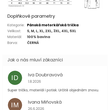
Doplňkové parametry
Kategorie
:
Pánská motorkářská trička
Velikost
:
S, M, L, XL, 2XL, 3XL, 4XL, 5XL
Materiál
:
100% bavlna
Barva
:
ČERNÁ
Iva Doubravová
ID
Hodnocení obchodu je 5 z 5 hvězdiček.
1.8.2026
Super tričko, materiál i potisk. Určitě objednám znovu.
Ivana Miňovská
IM
Hodnocení obchodu je 5 z 5 hvězdiček.
26.6.2026