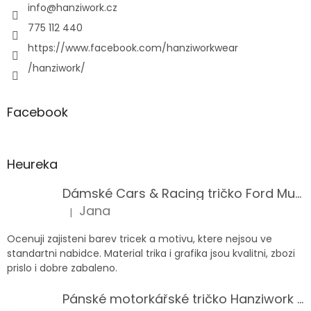
info
@
hanziwork.cz
775 112 440
https://www.facebook.com/hanziworkwear
/hanziwork/
Facebook
Heureka
Dámské Cars & Racing tričko Ford Mustang 5. generace
Jana
|
Hodnocení produktu je 5 z 5 hvězdiček.
Ocenuji zajisteni barev tricek a motivu, ktere nejsou ve
standartni nabidce. Material trika i grafika jsou kvalitni, zbozi
prislo i dobre zabaleno.
Pánské motorkářské tričko Hanziwork Custom Bobber