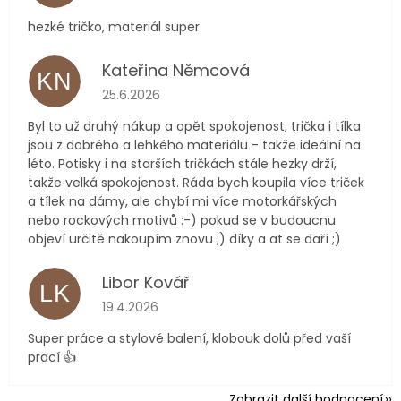
hezké tričko, materiál super
Kateřina Němcová
KN
Hodnocení obchodu je 5 z 5 hvězdiček.
25.6.2026
Byl to už druhý nákup a opět spokojenost, trička i tílka
jsou z dobrého a lehkého materiálu - takže ideální na
léto. Potisky i na starších tričkách stále hezky drží,
takže velká spokojenost. Ráda bych koupila více triček
a tílek na dámy, ale chybí mi více motorkářských
nebo rockových motivů :-) pokud se v budoucnu
objeví určitě nakoupím znovu ;) díky a at se daří ;)
Libor Kovář
LK
Hodnocení obchodu je 5 z 5 hvězdiček.
19.4.2026
Super práce a stylové balení, klobouk dolů před vaší
prací 👍
Zobrazit další hodnocení