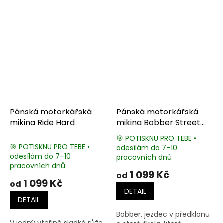
Pánská motorkářská
Pánská motorkářská
mikina Ride Hard
mikina Bobber Street
Racers
🎯 POTISKNU PRO TEBE •
🎯 POTISKNU PRO TEBE •
odesílám do 7–10
Průměrné
odesílám do 7–10
pracovních dnů
hodnocení
pracovních dnů
produktu
1 099 Kč
od
je
1 099 Kč
od
5,0
DETAIL
z
DETAIL
5
Bobber, jezdec v předklonu
hvězdiček.
V jedný vteřině sladká růže,