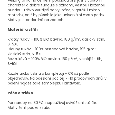
Velká grafika na černém podkladu drží jasný custom
charakter a dobře funguje s džínami, vestou i koženou
bundou. Tričko využiješ na vyjížďce, v garáži i mimo
motorku, aniž by působilo jako univerzální moto potisk.
Motiv je standardně na zádech.
Materiál a střih
Krátký rukáv – 100% BIO bavlna, 180 g/m², klasický střih,
S–5XL
Dlouhý rukáv – 100% prstencová bavlna, 195 g/m²,
klasický střih, S–5XL
Bez rukávů – 100% BIO bavlna, 180 g/m², volnější střih,
S–5XL
Každé tričko tisknu a kompletuji v ČR až podle
objednávky. Na odeslání počítej 7–10 pracovních dnů; v
balení najdeš také samolepku Hanziwork.
Péče o tričko
Per naruby na 30 °C, nepoužívej aviváž ani sušičku.
Motiv žehli pouze z rubu.