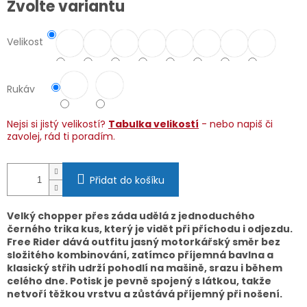
Zvolte variantu
cena:
Velikost
Rukáv
Nejsi si jistý velikostí?
Tabulka velikostí
- nebo napiš či
zavolej, rád ti poradím.
Přidat do košíku
Velký chopper přes záda udělá z jednoduchého
černého trika kus, který je vidět při příchodu i odjezdu.
Free Rider dává outfitu jasný motorkářský směr bez
složitého kombinování, zatímco příjemná bavlna a
klasický střih udrží pohodlí na mašině, srazu i během
celého dne. Potisk je pevně spojený s látkou, takže
netvoří těžkou vrstvu a zůstává příjemný při nošení.