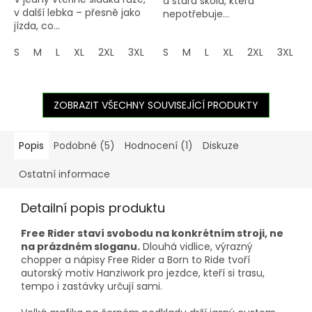
a stará škola, která
v další lebka – přesně jako
nepotřebuje...
jízda, co...
S
M
L
XL
2XL
3XL
4XL
S
M
5XL
L
XL
2XL
3XL
ZOBRAZIT VŠECHNY SOUVISEJÍCÍ PRODUKTY
Popis
Podobné (5)
Hodnocení (1)
Diskuze
Ostatní informace
Detailní popis produktu
Free Rider staví svobodu na konkrétním stroji, ne
na prázdném sloganu.
Dlouhá vidlice, výrazný
chopper a nápisy Free Rider a Born to Ride tvoří
autorský motiv Hanziwork pro jezdce, kteří si trasu,
tempo i zastávky určují sami.