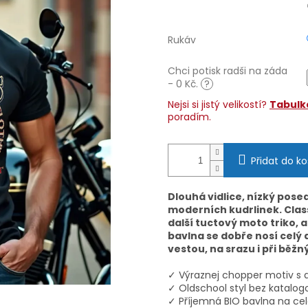
Rukáv
Chci potisk radši na záda
- 0 Kč.
?
Nejsi si jistý velikostí?
Tabulka
poradím.
Přidat do ko
Dlouhá vidlice, nízký pose
moderních kudrlinek. Clas
další tuctový moto triko, 
bavlna se dobře nosí celý
vestou, na srazu i při bě
✓ Výraznej chopper motiv s d
✓ Oldschool styl bez katalo
✓ Příjemná BIO bavlna na ce