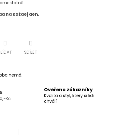
 samostatně
da na každej den.
HLÍDAT
SDÍLET
ýroba nemá.
Ověřeno zákazníky
A
Kvalita a styl, který si lidi
0,-Kč.
chválí.