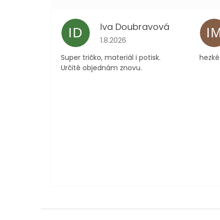
Iva Doubravová
ID
I
Hodnocení obchodu je 5 z 5 hvězdi
1.8.2026
Super tričko, materiál i potisk.
hezké 
Určitě objednám znovu.
Z