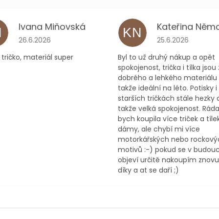
Ivana Miňovská
M
KN
ček.
Hodnocení obchodu je 5 z 5 hvězdiček.
Hodnocení obchodu
26.6.2026
25.6.2026
tričko, materiál super
Byl to už druhý nákup a opět
spokojenost, trička i tílka jsou 
dobrého a lehkého materiálu
takže ideální na léto. Potisky i
starších tričkách stále hezky d
takže velká spokojenost. Rád
bych koupila více triček a tíle
dámy, ale chybí mi více
motorkářských nebo rockový
motivů :-) pokud se v budou
objeví určitě nakoupím znovu 
díky a at se daří ;)