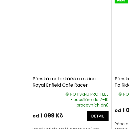
NEW
Pánská motorkářská mikina
Pánská
Royal Enfield Cafe Racer
To Rid
🎯 POTISKNU PRO TEBE
🎯 PO
• odesílám do 7–10
Průměrné
pracovních dnů
hodnocení
1 
od
produktu
1 099 Kč
od
DETAIL
je
5,0
Ráno na
z