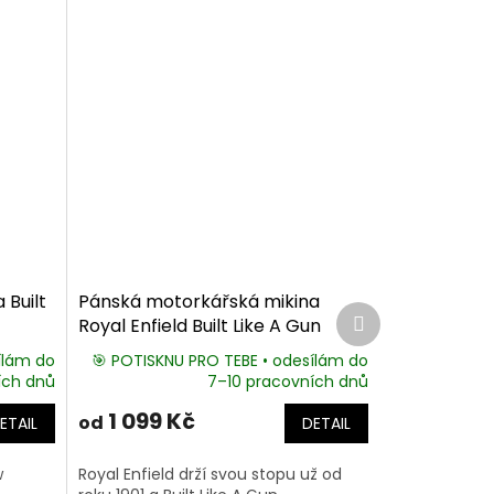
 Built
Pánská motorkářská mikina
Další
Royal Enfield Built Like A Gun
produkt
ílám do
🎯 POTISKNU PRO TEBE • odesílám do
ích dnů
7–10 pracovních dnů
1 099 Kč
od
ETAIL
DETAIL
w
Royal Enfield drží svou stopu už od