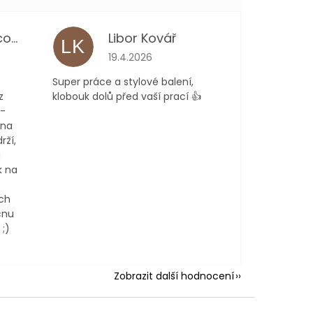
Kateřina Němcová
Libor Kovář
LK
 je 5 z 5 hvězdiček.
Hodnocení obchodu je 5 z 5 hvězdiček.
19.4.2026
Super práce a stylové balení,
z
klobouk dolů před vaší prací 👍
 -
 na
rží,
a
k na
ch
cnu
;)
Zobrazit další hodnocení