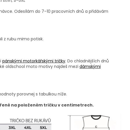
 střih, S–5XL
ednávce. Odesílám do 7–10 pracovních dnů a přidávám
li z rubu mimo potisk.
zi
pánskými motorkářskými tričky
. Do chladnějších dnů
ké oldschool moto motivy najdeš mezi
dámskými
hodnoty porovnej s tabulkou níže.
řené na položeném tričku v centimetrech.