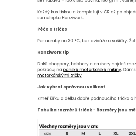
Bez rukávů – 100% BIO bavlna, 180 g/m², volnější
Každý kus tisknu a kompletuji v ČR až po obj
samolepku Hanziwork.
Péče o tričko
Per naruby na 30 °C, bez aviváže a sušičky. Žeh
Hanziwork tip
Další choppery, bobbery a cruisery najdeš me
pokračuj na
pánské motorkářské mikiny
. Dáms
motorkářskými tričky
.
Jak vybrat správnou velikost
Změř šířku a délku dobře padnoucího trička a 
Tabulka rozměrů triček - Rozměry jsou mě