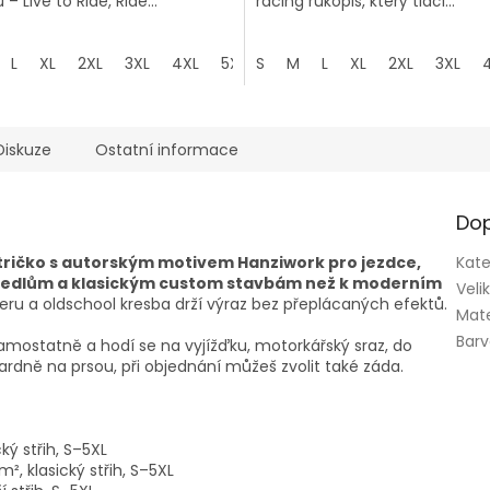
– Live to Ride, Ride...
racing rukopis, který tlačí...
L
XL
2XL
3XL
4XL
5XL
S
M
L
XL
2XL
3XL
Diskuze
Ostatní informace
Dop
tričko s autorským motivem Hanziwork pro jezdce,
Kate
ým sedlům a klasickým custom stavbám než k moderním
Veli
u a oldschool kresba drží výraz bez přeplácaných efektů.
Mate
Bar
amostatně a hodí se na vyjížďku, motorkářský sraz, do
dardně na prsou, při objednání můžeš zvolit také záda.
ký střih, S–5XL
, klasický střih, S–5XL