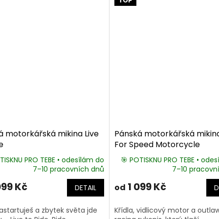
TOP
 motorkářská mikina Live
Pánská motorkářská mikina
e
For Speed Motorcycle
TISKNU PRO TEBE • odesílám do
🎯 POTISKNU PRO TEBE • odes
7–10 pracovních dnů
7–10 pracovn
099 Kč
1 099 Kč
od
DETAIL
D
startuješ a zbytek světa jde
Křídla, vidlicový motor a outla