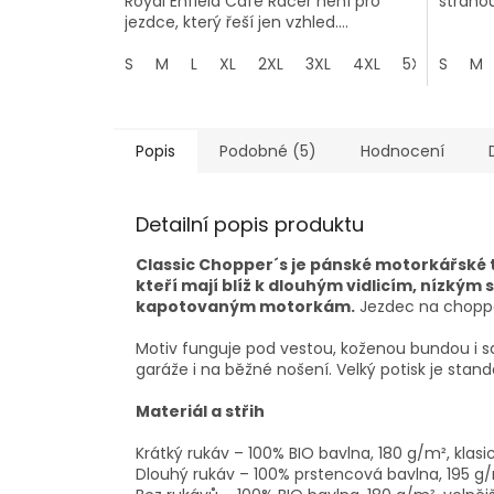
Royal Enfield Café Racer není pro
stranou 
5
jezdce, který řeší jen vzhled....
hvězdiček.
S
M
L
XL
2XL
3XL
4XL
5XL
S
M
Popis
Podobné (5)
Hodnocení
Detailní popis produktu
Classic Chopper´s je pánské motorkářské 
kteří mají blíž k dlouhým vidlicím, nízk
kapotovaným motorkám.
Jezdec na chopper
Motiv funguje pod vestou, koženou bundou i s
garáže i na běžné nošení. Velký potisk je stan
Materiál a střih
Krátký rukáv – 100% BIO bavlna, 180 g/m², klasic
Dlouhý rukáv – 100% prstencová bavlna, 195 g/m²