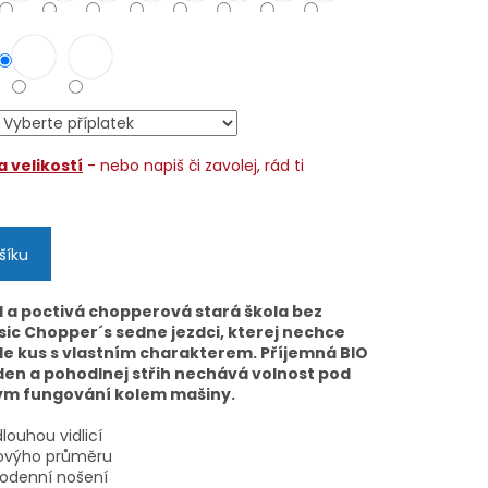
 velikostí
- nebo napiš či zavolej, rád ti
šíku
d a poctivá chopperová stará škola bez
sic Chopper´s sedne jezdci, kterej nechce
ale kus s vlastním charakterem. Příjemná BIO
 den a pohodlnej střih nechává volnost pod
žným fungování kolem mašiny.
louhou vidlicí
govýho průměru
lodenní nošení