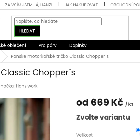
ZA VŠÍM JSEM JÁ, HANZI
JAK NAKUPOVAT
OBCHODNÍ PO
HLEDAT
ské oblečení
Pro páry
Doplňky
Pánské motorkářské tričko Classic Chopper´s
 Classic Chopper´s
Značka:
Hanziwork
od
669 Kč
/ ks
Měrná
Zvolte variantu
cena:
Velikost