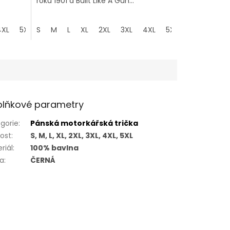
roku 1901 a Built Like A Gun...
4XL
5XL
S
M
L
XL
2XL
3XL
4XL
5XL
lňkové parametry
gorie
:
Pánská motorkářská trička
kost
:
S, M, L, XL, 2XL, 3XL, 4XL, 5XL
riál
:
100% bavlna
va
:
ČERNÁ