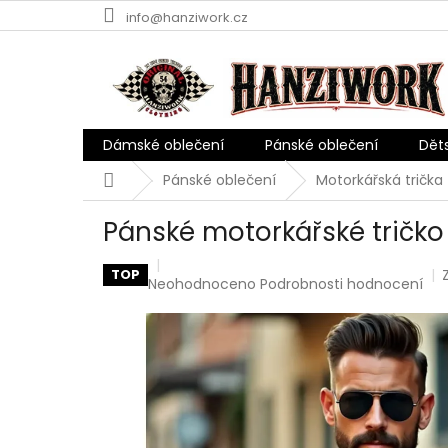
Přejít
info@hanziwork.cz
na
obsah
Dámské oblečení
Pánské oblečení
Dět
Domů
Pánské oblečení
Motorkářská trička
Pánské motorkářské tričko
TOP
Průměrné
Neohodnoceno
Podrobnosti hodnocení
hodnocení
produktu
je
0,0
z
5
hvězdiček.