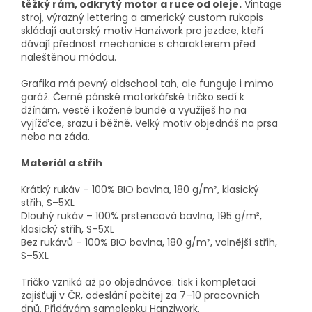
těžký rám, odkrytý motor a ruce od oleje.
Vintage
stroj, výrazný lettering a americký custom rukopis
skládají autorský motiv Hanziwork pro jezdce, kteří
dávají přednost mechanice s charakterem před
naleštěnou módou.
Grafika má pevný oldschool tah, ale funguje i mimo
garáž. Černé pánské motorkářské tričko sedí k
džínám, vestě i kožené bundě a využiješ ho na
vyjížďce, srazu i běžně. Velký motiv objednáš na prsa
nebo na záda.
Materiál a střih
Krátký rukáv – 100% BIO bavlna, 180 g/m², klasický
střih, S–5XL
Dlouhý rukáv – 100% prstencová bavlna, 195 g/m²,
klasický střih, S–5XL
Bez rukávů – 100% BIO bavlna, 180 g/m², volnější střih,
S–5XL
Tričko vzniká až po objednávce: tisk i kompletaci
zajišťuji v ČR, odeslání počítej za 7–10 pracovních
dnů. Přidávám samolepku Hanziwork.