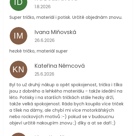
ID
Hodnocení obchodu je 5 z 5 hvězdiček.
1.8.2026
Super tričko, materiál i potisk. Určitě objednám znovu.
Ivana Miňovská
IM
Hodnocení obchodu je 5 z 5 hvězdiček.
26.6.2026
hezké tričko, materiál super
Kateřina Němcová
KN
Hodnocení obchodu je 5 z 5 hvězdiček.
25.6.2026
Byl to už druhý nákup a opět spokojenost, trička i tílka
jsou z dobrého a lehkého materiálu - takže ideální na
léto. Potisky i na starších tričkách stále hezky drží,
takže velká spokojenost. Ráda bych koupila více triček
a tílek na dámy, ale chybí mi více motorkářských
nebo rockových motivů :-) pokud se v budoucnu
objeví určitě nakoupím znovu ;) díky a at se daří ;)