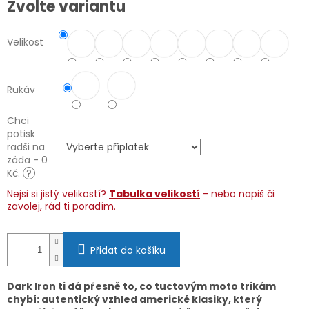
Zvolte variantu
cena:
Velikost
Rukáv
Chci
potisk
radši na
záda - 0
Kč.
?
Nejsi si jistý velikostí?
Tabulka velikostí
- nebo napiš či
zavolej, rád ti poradím.
Přidat do košíku
Dark Iron ti dá přesně to, co tuctovým moto trikám
chybí: autentický vzhled americké klasiky, který