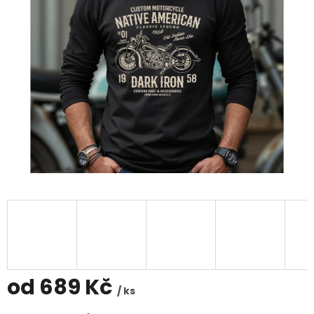
od
689 Kč
/ ks
Měrná