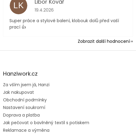
Libor Kovář
LK
Hodnocení obchodu je 5 z 5 hvězdiček.
19.4.2026
Super práce a stylové balení, klobouk dolů před vaší
prací 👍
Zobrazit další hodnocení
Z
á
p
a
Hanziwork.cz
t
Za vším jsem já, Hanzi
í
Jak nakupovat
Obchodní podmínky
Nastavení soukromí
Doprava a platba
Jak pečovat o bavlněný textil s potiskem
Reklamace a výměna