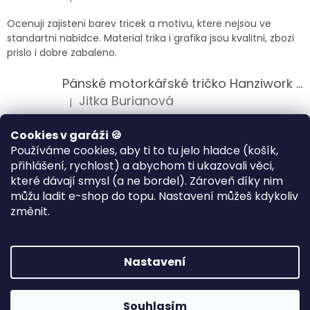
Hodnocení produktu je 5 z 5 hvězdiček.
Ocenuji zajisteni barev tricek a motivu, ktere nejsou ve
standartni nabidce. Material trika i grafika jsou kvalitni, zbozi
prislo i dobre zabaleno.
Pánské motorkářské tričko Hanziwork Custom Bobber
Jitka Burianová
|
Hodnocení produktu je 5 z 5 hvězdiček.
Splnil očekávání na jedničku
Cookies v garáži 🍪
Používáme cookies, aby ti to tu jelo hladce (košík,
Pánské motorkářské tričko Royal Enfield 350cc
přihlášení, rychlost) a abychom ti ukazovali věci,
Klára Musilová
|
které dávají smysl (a ne bordel). Zároveň díky nim
Hodnocení produktu je 5 z 5 hvězdiček.
můžu ladit e-shop do topu. Nastavení můžeš kdykoliv
Jsem velice spokojena, velmi kvalitni zbozi.
změnit.
Vytvořil Shoptet
Nastavení
Copyright 2026
HANZIWORK
. Všechna práva vyhrazena.
Souhlasím