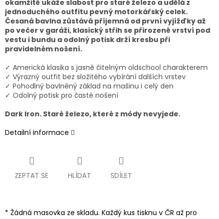
okamžitě ukáže slabost pro staré železo a udělá z
jednoduchého outfitu pevný motorkářský celek.
Česaná bavlna zůstává příjemná od první vyjížďky až
po večer v garáži, klasický střih se přirozeně vrství pod
vestu i bundu a odolný potisk drží kresbu při
pravidelném nošení.
✓ Americká klasika s jasně čitelným oldschool charakterem
✓ Výrazný outfit bez složitého vybírání dalších vrstev
✓ Pohodlný bavlněný základ na mašinu i celý den
✓ Odolný potisk pro časté nošení
Dark Iron. Staré železo, které z módy nevyjede.
Detailní informace
ZEPTAT SE
HLÍDAT
SDÍLET
* Žádná masovka ze skladu. Každý kus tisknu v ČR až pro