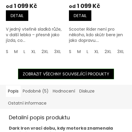
1 099 Kč
1 099 Kč
od
od
DETAIL
DETAIL
V jedný vteřině sladká růže,
Scooter Rider není pro
v další lebka – přesně jako
někoho, kdo skútr bere jen
jízda, co...
jako dopravu....
S
M
L
XL
2XL
3XL
4XL
S
M
5XL
L
XL
2XL
3XL
ZOBRAZIT VŠECHNY SOUVISEJÍCÍ PRODUKTY
Popis
Podobné (5)
Hodnocení
Diskuze
Ostatní informace
Detailní popis produktu
Dark Iron vrací dobu, kdy motorka znamenala