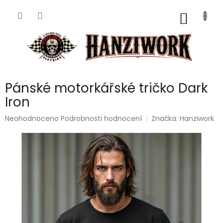
Přejít
na
NÁKUP
obsah
KOŠÍK
Pánské motorkářské tričko Dark
Iron
Průměrné
Neohodnoceno
Podrobnosti hodnocení
Značka:
Hanziwork
hodnocení
produktu
je
0,0
z
5
hvězdiček.