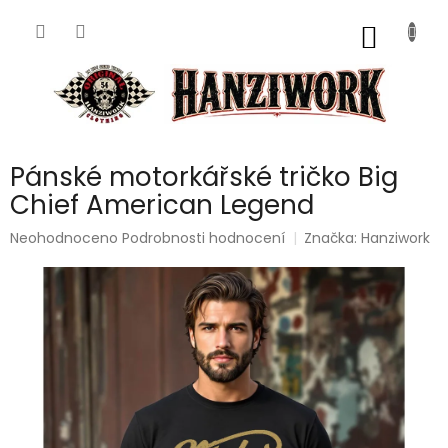
Přejít
na
NÁKUP
obsah
KOŠÍK
Pánské motorkářské tričko Big
Chief American Legend
Průměrné
Neohodnoceno
Podrobnosti hodnocení
Značka:
Hanziwork
hodnocení
produktu
je
0,0
z
5
hvězdiček.