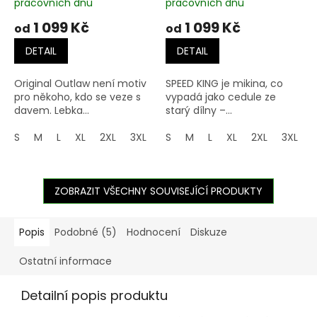
pracovních dnů
pracovních dnů
1 099 Kč
1 099 Kč
od
od
DETAIL
DETAIL
Original Outlaw není motiv
SPEED KING je mikina, co
pro někoho, kdo se veze s
vypadá jako cedule ze
davem. Lebka...
starý dílny –...
S
M
L
XL
2XL
3XL
4XL
S
M
5XL
L
XL
2XL
3XL
ZOBRAZIT VŠECHNY SOUVISEJÍCÍ PRODUKTY
Popis
Podobné (5)
Hodnocení
Diskuze
Ostatní informace
Detailní popis produktu