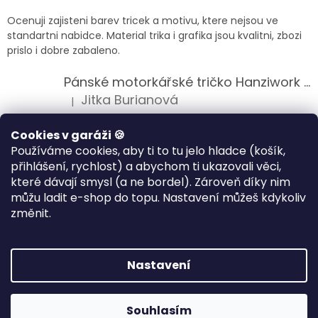
Ocenuji zajisteni barev tricek a motivu, ktere nejsou ve
standartni nabidce. Material trika i grafika jsou kvalitni, zbozi
prislo i dobre zabaleno.
Pánské motorkářské tričko Hanziwork Custom Bobber
Jitka Burianová
|
Hodnocení produktu je 5 z 5 hvězdiček.
Splnil očekávání na jedničku
Cookies v garáži 🍪
Používáme cookies, aby ti to tu jelo hladce (košík,
Pánské motorkářské tričko Royal Enfield 350cc
přihlášení, rychlost) a abychom ti ukazovali věci,
Klára Musilová
|
které dávají smysl (a ne bordel). Zároveň díky nim
Hodnocení produktu je 5 z 5 hvězdiček.
můžu ladit e-shop do topu. Nastavení můžeš kdykoliv
Jsem velice spokojena, velmi kvalitni zbozi.
změnit.
Vytvořil Shoptet
Nastavení
Copyright 2026
HANZIWORK
. Všechna práva vyhrazena.
Souhlasím