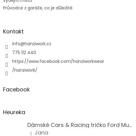
Výdejní místo
Průvodce z garáže, co je důležité
Kontakt
info
@
hanziwork.cz
775 112 440
https://www.facebook.com/hanziworkwear
/hanziwork/
Facebook
Heureka
Dámské Cars & Racing tričko Ford Mustang 5. generace
Jana
|
Hodnocení produktu je 5 z 5 hvězdiček.