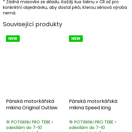
* Žádná masovka ze skladu. Každý kus tisknu v ČR až pro
konkrétní objednávku, aby dostal péči, kterou sériová výroba
nemá.
Související produkty
NEW
NEW
Pánská motorkářská
Pánská motorkářská
mikina Original Outlaw
mikina Speed King
🎯 POTISKNU PRO TEBE •
🎯 POTISKNU PRO TEBE •
odesílám do 7–10
odesílám do 7–10