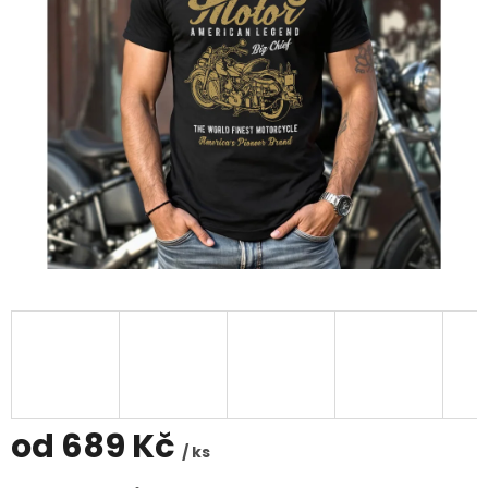
od
689 Kč
/ ks
Měrná