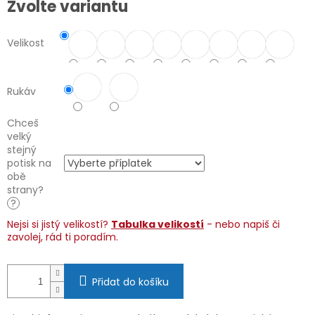
Zvolte variantu
cena:
Velikost
Rukáv
Chceš
velký
stejný
potisk na
obě
strany?
?
Nejsi si jistý velikostí?
Tabulka velikostí
- nebo napiš či
zavolej, rád ti poradím.
Přidat do košíku