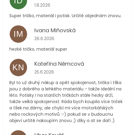
ID
Hodnocení obchodu je 5 z 5 hvězdiček.
1.8.2026
Super tričko, materiál i potisk. Určitě objednám znovu.
Ivana Miňovská
IM
Hodnocení obchodu je 5 z 5 hvězdiček.
26.6.2026
hezké tričko, materiál super
Kateřina Němcová
KN
Hodnocení obchodu je 5 z 5 hvězdiček.
25.6.2026
Byl to už druhý nákup a opět spokojenost, trička i tílka
jsou z dobrého a lehkého materiálu - takže ideální na
léto. Potisky i na starších tričkách stále hezky drží,
takže velká spokojenost. Ráda bych koupila více triček
a tílek na dámy, ale chybí mi více motorkářských
nebo rockových motivů :-) pokud se v budoucnu
objeví určitě nakoupím znovu ;) díky a at se daří ;)