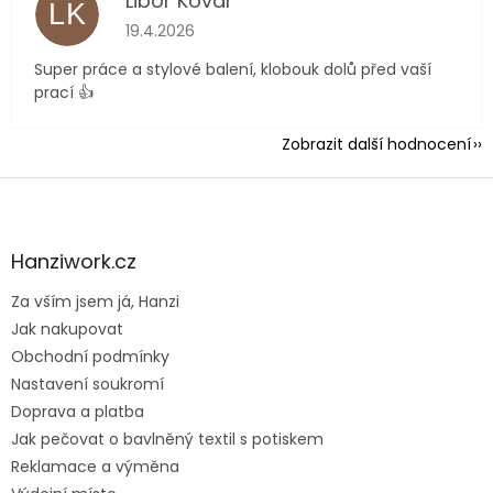
Libor Kovář
LK
Hodnocení obchodu je 5 z 5 hvězdiček.
19.4.2026
Super práce a stylové balení, klobouk dolů před vaší
prací 👍
Zobrazit další hodnocení
Z
á
p
a
Hanziwork.cz
t
Za vším jsem já, Hanzi
í
Jak nakupovat
Obchodní podmínky
Nastavení soukromí
Doprava a platba
Jak pečovat o bavlněný textil s potiskem
Reklamace a výměna