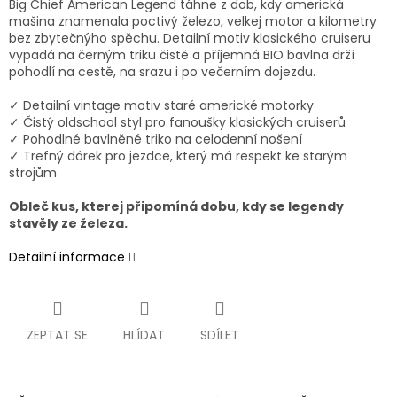
Big Chief American Legend táhne z dob, kdy americká
mašina znamenala poctivý železo, velkej motor a kilometry
bez zbytečnýho spěchu. Detailní motiv klasického cruiseru
vypadá na černým triku čistě a příjemná BIO bavlna drží
pohodlí na cestě, na srazu i po večerním dojezdu.
✓ Detailní vintage motiv staré americké motorky
✓ Čistý oldschool styl pro fanoušky klasických cruiserů
✓ Pohodlné bavlněné triko na celodenní nošení
✓ Trefný dárek pro jezdce, který má respekt ke starým
strojům
Obleč kus, kterej připomíná dobu, kdy se legendy
stavěly ze železa.
Detailní informace
ZEPTAT SE
HLÍDAT
SDÍLET