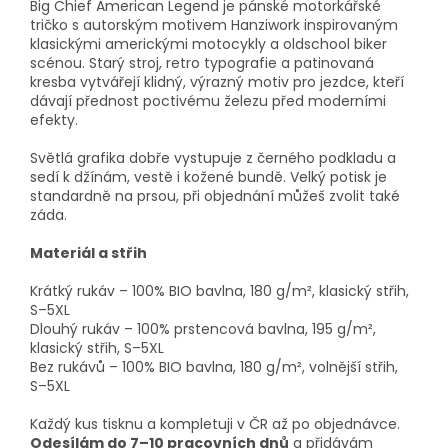
Big Chief American Legend je pánské motorkářské
tričko s autorským motivem Hanziwork inspirovaným
klasickými americkými motocykly a oldschool biker
scénou. Starý stroj, retro typografie a patinovaná
kresba vytvářejí klidný, výrazný motiv pro jezdce, kteří
dávají přednost poctivému železu před moderními
efekty.
Světlá grafika dobře vystupuje z černého podkladu a
sedí k džínám, vestě i kožené bundě. Velký potisk je
standardně na prsou, při objednání můžeš zvolit také
záda.
Materiál a střih
Krátký rukáv – 100% BIO bavlna, 180 g/m², klasický střih,
S–5XL
Dlouhý rukáv – 100% prstencová bavlna, 195 g/m²,
klasický střih, S–5XL
Bez rukávů – 100% BIO bavlna, 180 g/m², volnější střih,
S–5XL
Každý kus tisknu a kompletuji v ČR až po objednávce.
Odesílám do 7–10 pracovních dnů
a přidávám