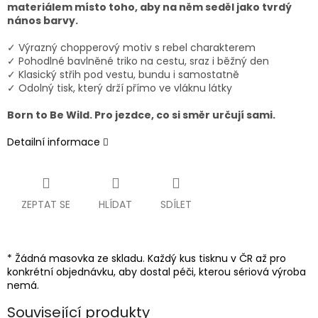
materiálem místo toho, aby na něm seděl jako tvrdý
nános barvy.
✓ Výrazný chopperový motiv s rebel charakterem
✓ Pohodlné bavlněné triko na cestu, sraz i běžný den
✓ Klasický střih pod vestu, bundu i samostatně
✓ Odolný tisk, který drží přímo ve vláknu látky
Born to Be Wild. Pro jezdce, co si směr určují sami.
Detailní informace
ZEPTAT SE
HLÍDAT
SDÍLET
* Žádná masovka ze skladu. Každý kus tisknu v ČR až pro
konkrétní objednávku, aby dostal péči, kterou sériová výroba
nemá.
Související produkty