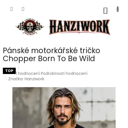
Přejít
na
NÁKUP
obsah
KOŠÍK
Pánské motorkářské tričko
Chopper Born To Be Wild
TOP
Průměrné
1 hodnocení
Podrobnosti hodnocení
hodnocení
Značka:
Hanziwork
produktu
je
5,0
z
5
hvězdiček.