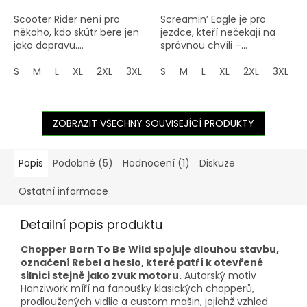
Scooter Rider není pro
Screamin’ Eagle je pro
někoho, kdo skútr bere jen
jezdce, kteří nečekají na
jako dopravu....
správnou chvíli –...
S
M
L
XL
2XL
3XL
4XL
S
M
5XL
L
XL
2XL
3XL
ZOBRAZIT VŠECHNY SOUVISEJÍCÍ PRODUKTY
Popis
Podobné (5)
Hodnocení (1)
Diskuze
Ostatní informace
Detailní popis produktu
Chopper Born To Be Wild spojuje dlouhou stavbu,
označení Rebel a heslo, které patří k otevřené
silnici stejně jako zvuk motoru.
Autorský motiv
Hanziwork míří na fanoušky klasických chopperů,
prodloužených vidlic a custom mašin, jejichž vzhled