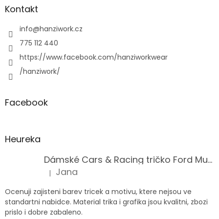
Kontakt
info
@
hanziwork.cz
775 112 440
https://www.facebook.com/hanziworkwear
/hanziwork/
Facebook
Heureka
Dámské Cars & Racing tričko Ford Mustang 5. generace
Jana
|
Hodnocení produktu je 5 z 5 hvězdiček.
Ocenuji zajisteni barev tricek a motivu, ktere nejsou ve
standartni nabidce. Material trika i grafika jsou kvalitni, zbozi
prislo i dobre zabaleno.