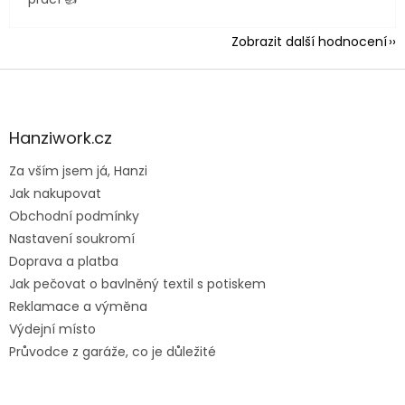
Zobrazit další hodnocení
Z
á
p
a
Hanziwork.cz
t
Za vším jsem já, Hanzi
í
Jak nakupovat
Obchodní podmínky
Nastavení soukromí
Doprava a platba
Jak pečovat o bavlněný textil s potiskem
Reklamace a výměna
Výdejní místo
Průvodce z garáže, co je důležité