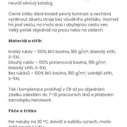
neurčil sériový katalog.
Černé tričko dává kresbě pevný kontrast a nechává
vyniknout siluetu stroje bez vizuálního přetlaku. Vezmeš
ho pod vestu, na moto sraz i obyčejnou cestu ven.
Velký potisk objednáš na prsou nebo na zádech.
Materiál a střih
Krátký rukáv – 100% BIO bavlna, 180 g/m², klasický střih,
S–5XL
Dlouhý rukáv – 100% prstencová bavlna, 195 g/m²,
klasický střih, S–5XL
Bez rukávů – 100% BIO bavlna, 180 g/m², volnější střih,
S–5XL
Tisk i kompletace probíhají v ČR až po objednání.
Zásilku odesílám do 7–10 pracovních dnů a přidávám
samolepku Hanziwork.
Péče o tričko
Per naruby na 30 °C. Aviváž a sušičku vynech, motiv
žehli pouze z rubu.