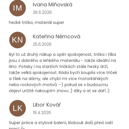
Ivana Miňovská
IM
Hodnocení obchodu je 5 z 5 hvězdiček.
26.6.2026
hezké tričko, materiál super
Kateřina Němcová
KN
Hodnocení obchodu je 5 z 5 hvězdiček.
25.6.2026
Byl to už druhý nákup a opět spokojenost, trička i tílka
jsou z dobrého a lehkého materiálu - takže ideální na
léto. Potisky i na starších tričkách stále hezky drží,
takže velká spokojenost. Ráda bych koupila více triček
a tílek na dámy, ale chybí mi více motorkářských
nebo rockových motivů :-) pokud se v budoucnu
objeví určitě nakoupím znovu ;) díky a at se daří ;)
Libor Kovář
LK
Hodnocení obchodu je 5 z 5 hvězdiček.
19.4.2026
Super práce a stylové balení, klobouk dolů před vaší
prací 👍