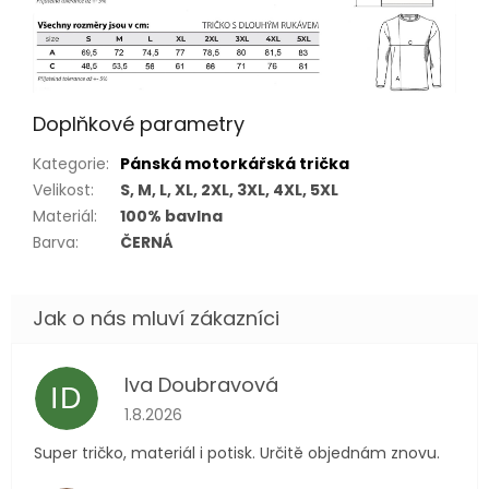
Doplňkové parametry
Kategorie
:
Pánská motorkářská trička
Velikost
:
S, M, L, XL, 2XL, 3XL, 4XL, 5XL
Materiál
:
100% bavlna
Barva
:
ČERNÁ
Iva Doubravová
ID
Hodnocení obchodu je 5 z 5 hvězdiček.
1.8.2026
Super tričko, materiál i potisk. Určitě objednám znovu.