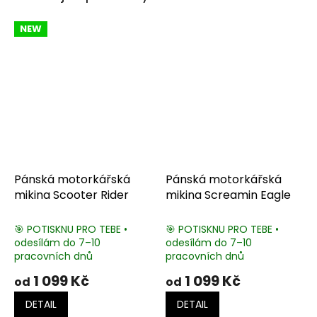
NEW
Pánská motorkářská
Pánská motorkářská
mikina Scooter Rider
mikina Screamin Eagle
🎯 POTISKNU PRO TEBE •
🎯 POTISKNU PRO TEBE •
odesílám do 7–10
odesílám do 7–10
pracovních dnů
pracovních dnů
1 099 Kč
1 099 Kč
od
od
DETAIL
DETAIL