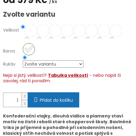
od
579 Kč
/ ks
Měrná
Zvolte variantu
cena:
Velikost
Barva
Rukáv
Nejsi si jistý velikostí?
Tabulka velikostí
- nebo napiš či
zavolej, rád ti poradím.
Přidat do košíku
Konfederační vlajky, dlouhá vidlice a plameny staví
motiv na čisté rebelii staré chopperové školy. Bavlněné
triko je příjemné a pohodlné při celodenním nošení,
klasický střih nechává volnost a potisk splývá s