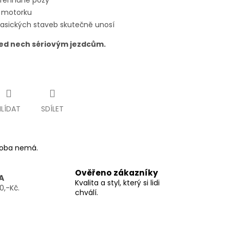
přehnané pózy
o motorku
klasických staveb skutečně unosí
led nech sériovým jezdcům.
HLÍDAT
SDÍLET
ýroba nemá.
Ověřeno zákazníky
A
Kvalita a styl, který si lidi
0,-Kč.
chválí.