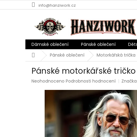
Přejít
info@hanziwork.cz
na
obsah
Dámské oblečení
Pánské oblečení
Dět
Domů
Pánské oblečení
Motorkářská trička
Pánské motorkářské tričko
Průměrné
Neohodnoceno
Podrobnosti hodnocení
Značka
hodnocení
produktu
je
0,0
z
5
hvězdiček.