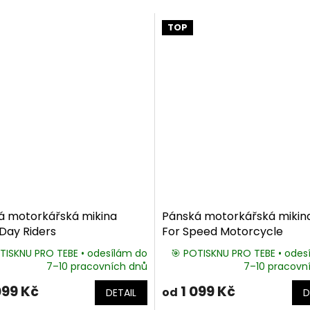
TOP
á motorkářská mikina
Pánská motorkářská mikina
Day Riders
For Speed Motorcycle
TISKNU PRO TEBE • odesílám do
🎯 POTISKNU PRO TEBE • odes
7–10 pracovních dnů
7–10 pracovn
099 Kč
1 099 Kč
od
DETAIL
D