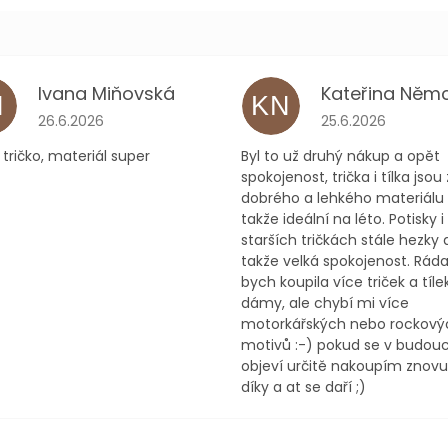
Ivana Miňovská
M
KN
ček.
Hodnocení obchodu je 5 z 5 hvězdiček.
Hodnocení obchodu
26.6.2026
25.6.2026
tričko, materiál super
Byl to už druhý nákup a opět
spokojenost, trička i tílka jsou 
dobrého a lehkého materiálu
takže ideální na léto. Potisky i
starších tričkách stále hezky d
takže velká spokojenost. Rád
bych koupila více triček a tíle
dámy, ale chybí mi více
motorkářských nebo rockový
motivů :-) pokud se v budou
objeví určitě nakoupím znovu 
díky a at se daří ;)