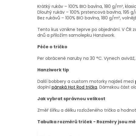
Krátký rukáv – 100% BIO bavlna, 180 g/m², klasic
Dlouhý rukáv – 100% prstencová bavlna, 195 g/m²
Bez rukávů – 100% BIO bavlna, 180 g/m², volnější
Tento kus vznikne teprve po objednání. V ČR za
dnů a přiložím samolepku Hanziwork.
Péče o tričko
Per obrácené naruby na 30 °C. Vynech aviváž, 
Hanziwork tip
Další bobbery a custom motorky najdeš mezi
doplní
pánská Hot Rod trička
. Dámskou část ol
Jak vybrat správnou velikost
Změř šířku a délku rozloženého trička a hodnot
Tabulka rozměrů triček - Rozměry jsou mě