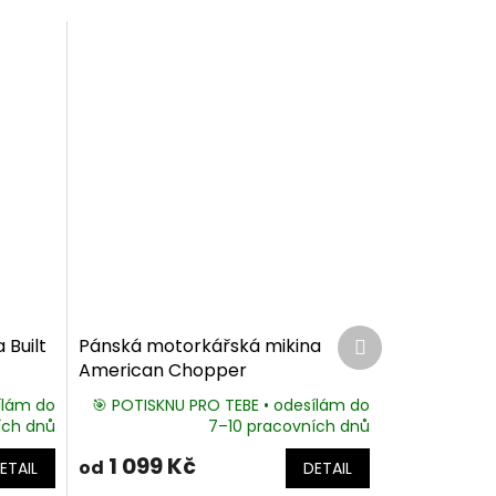
Další
 Built
Pánská motorkářská mikina
produkt
American Chopper
ílám do
🎯 POTISKNU PRO TEBE • odesílám do
ích dnů
7–10 pracovních dnů
1 099 Kč
od
ETAIL
DETAIL