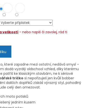
 velikostí
- nebo napiš či zavolej, rád ti
šíku
ko, které zapadne mezi ostatní, nedává smysl –
em dodá vyzrálý oldschool vzhled, díky kterému
že patříš ke klasickým stavbám, ne k sériové
ářské tričko
si nepořizuješ jen kvůli bobber
ní dalších doplňků získáš výrazný styl, pohodlný
nebude celý den omezovat.
ých moto potisků
yřešený jedním kusem