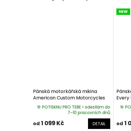
NEW
Pánská motorkářská mikina
Pánsk
American Custom Motorcycles
Every 
🎯 POTISKNU PRO TEBE • odesílám do
🎯 PO
7–10 pracovních dnů
1 099 Kč
1 
od
od
DETAIL