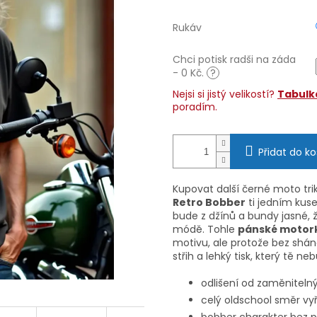
Rukáv
Chci potisk radši na záda
- 0 Kč.
?
Nejsi si jistý velikostí?
Tabulka
poradím.
Přidat do ko
Kupovat další černé moto tri
Retro Bobber
ti jedním kus
bude z džínů a bundy jasné, 
módě. Tohle
pánské motork
motivu, ale protože bez sháně
střih a lehký tisk, který tě 
odlišení od zaměniteln
celý oldschool směr v