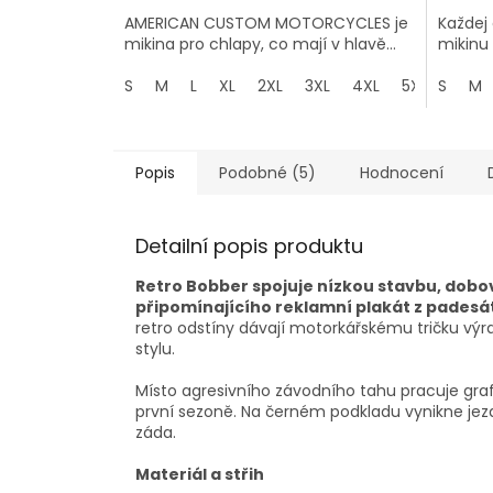
AMERICAN CUSTOM MOTORCYCLES je
Každej
mikina pro chlapy, co mají v hlavě...
mikinu a
S
M
L
XL
2XL
3XL
4XL
5XL
S
M
Popis
Podobné (5)
Hodnocení
Detailní popis produktu
Retro Bobber spojuje nízkou stavbu, dobov
připomínajícího reklamní plakát z padesát
retro odstíny dávají motorkářskému tričku vý
stylu.
Místo agresivního závodního tahu pracuje graf
první sezoně. Na černém podkladu vynikne jezd
záda.
Materiál a střih