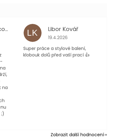
Kateřina Němcová
Libor Kovář
LK
 je 5 z 5 hvězdiček.
Hodnocení obchodu je 5 z 5 hvězdiček.
19.4.2026
Super práce a stylové balení,
z
klobouk dolů před vaší prací 👍
 -
 na
rží,
a
k na
ch
cnu
;)
Zobrazit další hodnocení