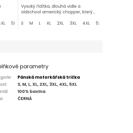
w
Vysoký řídítka, dlouhá vidle a
oldschool americký chopper, který...
4XL
5XL
S
M
L
XL
2XL
3XL
4XL
5XL
lňkové parametry
gorie
:
Pánská motorkářská trička
kost
:
S, M, L, XL, 2XL, 3XL, 4XL, 5XL
riál
:
100% bavlna
va
:
ČERNÁ