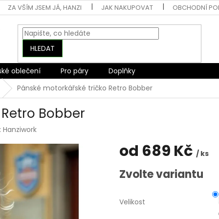
ZA VŠÍM JSEM JÁ, HANZI
JAK NAKUPOVAT
OBCHODNÍ PO
HLEDAT
ské oblečení
Pro páry
Doplňky
Pánské motorkářské tričko Retro Bobber
 Retro Bobber
:
Hanziwork
od
689 Kč
/ ks
Měrná
Zvolte variantu
cena:
Velikost