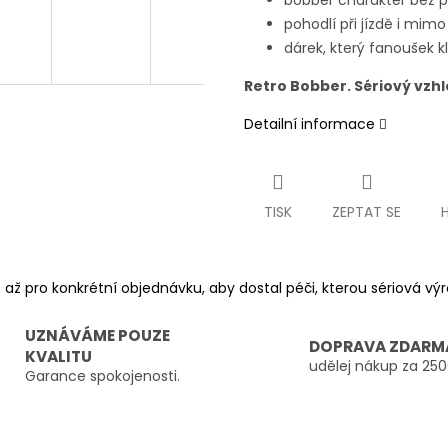
bobber charakter bez 
pohodlí při jízdě i mim
dárek, který fanoušek 
Retro Bobber. Sériový vzh
Detailní informace
TISK
ZEPTAT SE
 až pro konkrétní objednávku, aby dostal péči, kterou sériová v
UZNÁVÁME POUZE
DOPRAVA ZDARM
KVALITU
udělej nákup za 250
Garance spokojenosti.