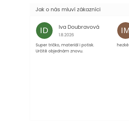
Iva Doubravová
ID
I
Hodnocení obchodu je 5 z 5 hvězdi
1.8.2026
Super tričko, materiál i potisk.
hezké 
Určitě objednám znovu.