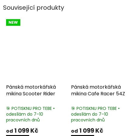
Související produkty
NEW
Pánská motorkářská
Pánská motorkářská
mikina Scooter Rider
mikina Cafe Racer 54Z
🎯 POTISKNU PRO TEBE •
🎯 POTISKNU PRO TEBE •
odesílám do 7–10
odesílám do 7–10
pracovních dnů
pracovních dnů
1 099 Kč
1 099 Kč
od
od