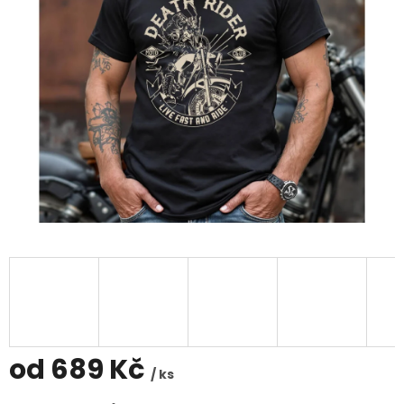
od
689 Kč
/ ks
Měrná