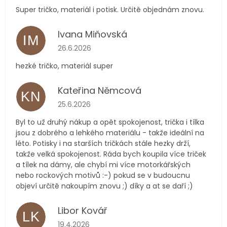
Super tričko, materiál i potisk. Určitě objednám znovu.
Ivana Miňovská
IM
Hodnocení obchodu je 5 z 5 hvězdiček.
26.6.2026
hezké tričko, materiál super
Kateřina Němcová
KN
Hodnocení obchodu je 5 z 5 hvězdiček.
25.6.2026
Byl to už druhý nákup a opět spokojenost, trička i tílka
jsou z dobrého a lehkého materiálu - takže ideální na
léto. Potisky i na starších tričkách stále hezky drží,
takže velká spokojenost. Ráda bych koupila více triček
a tílek na dámy, ale chybí mi více motorkářských
nebo rockových motivů :-) pokud se v budoucnu
objeví určitě nakoupím znovu ;) díky a at se daří ;)
Libor Kovář
LK
Hodnocení obchodu je 5 z 5 hvězdiček.
19.4.2026