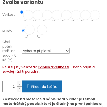
Zvolte variantu
cena:
Velikost
Rukáv
Chci
potisk
radši na
záda - 0
Kč.
?
Nejsi si jistý velikostí?
Tabulka velikostí
- nebo napiš či
zavolej, rád ti poradím.
Přidat do košíku
Kostlivec na motorce a nápis Death Rider je temný
motorkářský podpis, který je čitelný na první pohled a