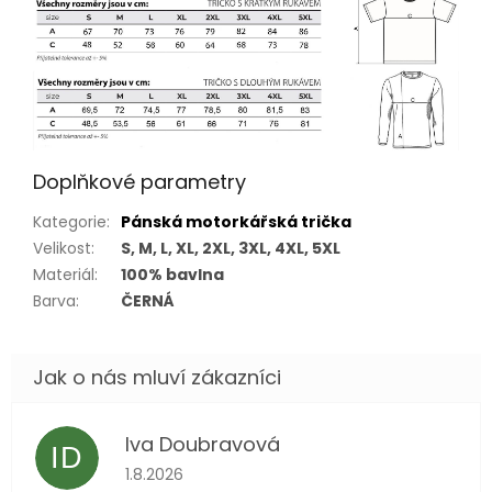
Doplňkové parametry
Kategorie
:
Pánská motorkářská trička
Velikost
:
S, M, L, XL, 2XL, 3XL, 4XL, 5XL
Materiál
:
100% bavlna
Barva
:
ČERNÁ
Iva Doubravová
ID
Hodnocení obchodu je 5 z 5 hvězdiček.
1.8.2026