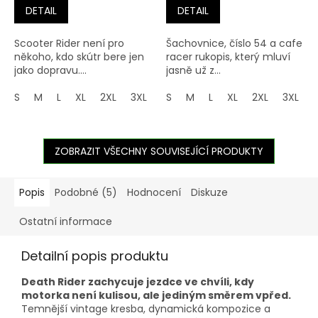
DETAIL
DETAIL
Scooter Rider není pro
Šachovnice, číslo 54 a cafe
někoho, kdo skútr bere jen
racer rukopis, který mluví
jako dopravu....
jasně už z...
S
M
L
XL
2XL
3XL
4XL
S
M
5XL
L
XL
2XL
3XL
ZOBRAZIT VŠECHNY SOUVISEJÍCÍ PRODUKTY
Popis
Podobné (5)
Hodnocení
Diskuze
Ostatní informace
Detailní popis produktu
Death Rider zachycuje jezdce ve chvíli, kdy
motorka není kulisou, ale jediným směrem vpřed.
Temnější vintage kresba, dynamická kompozice a