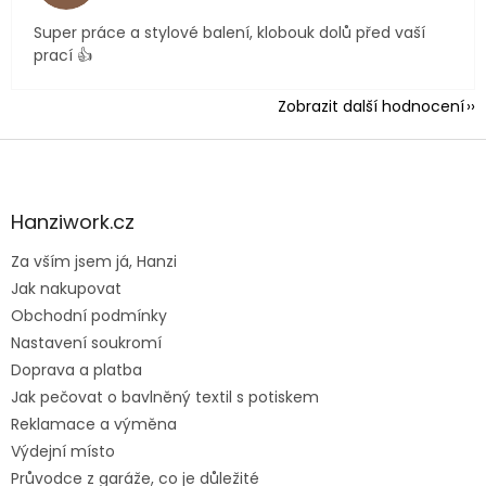
Super práce a stylové balení, klobouk dolů před vaší
prací 👍
Zobrazit další hodnocení
Z
á
p
a
Hanziwork.cz
t
Za vším jsem já, Hanzi
í
Jak nakupovat
Obchodní podmínky
Nastavení soukromí
Doprava a platba
Jak pečovat o bavlněný textil s potiskem
Reklamace a výměna
Výdejní místo
Průvodce z garáže, co je důležité