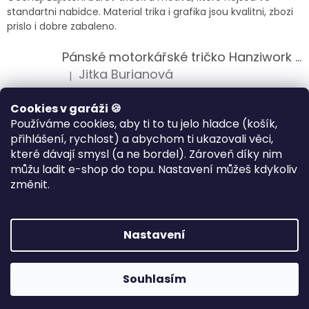
standartni nabidce. Material trika i grafika jsou kvalitni, zbozi
prislo i dobre zabaleno.
Pánské motorkářské tričko Hanziwork Custom Bobber
Jitka Burianová
|
Hodnocení produktu je 5 z 5 hvězdiček.
Splnil očekávání na jedničku
Cookies v garáži 🍪
Používáme cookies, aby ti to tu jelo hladce (košík,
Pánské motorkářské tričko Royal Enfield 350cc
přihlášení, rychlost) a abychom ti ukazovali věci,
Klára Musilová
|
které dávají smysl (a ne bordel). Zároveň díky nim
Hodnocení produktu je 5 z 5 hvězdiček.
můžu ladit e-shop do topu. Nastavení můžeš kdykoliv
Jsem velice spokojena, velmi kvalitni zbozi.
změnit.
Vytvořil Shoptet
Nastavení
Copyright 2026
HANZIWORK
. Všechna práva vyhrazena.
Souhlasím