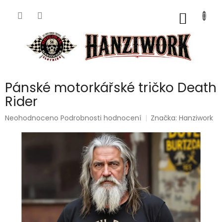
Přejít
na
NÁKUP
obsah
KOŠÍK
Pánské motorkářské tričko Death
Rider
Průměrné
Neohodnoceno
Podrobnosti hodnocení
Značka:
Hanziwork
hodnocení
produktu
je
0,0
z
5
hvězdiček.