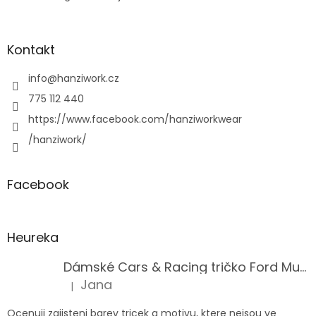
Kontakt
info
@
hanziwork.cz
775 112 440
https://www.facebook.com/hanziworkwear
/hanziwork/
Facebook
Heureka
Dámské Cars & Racing tričko Ford Mustang 5. generace
Jana
|
Hodnocení produktu je 5 z 5 hvězdiček.
Ocenuji zajisteni barev tricek a motivu, ktere nejsou ve