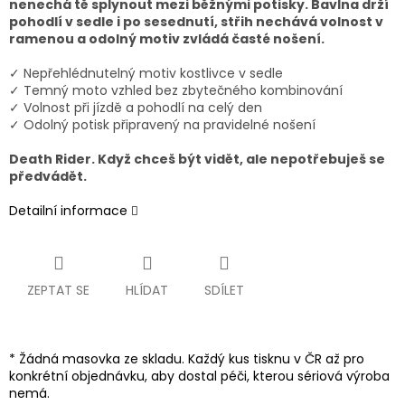
nenechá tě splynout mezi běžnými potisky. Bavlna drží
pohodlí v sedle i po sesednutí, střih nechává volnost v
ramenou a odolný motiv zvládá časté nošení.
✓ Nepřehlédnutelný motiv kostlivce v sedle
✓ Temný moto vzhled bez zbytečného kombinování
✓ Volnost při jízdě a pohodlí na celý den
✓ Odolný potisk připravený na pravidelné nošení
Death Rider. Když chceš být vidět, ale nepotřebuješ se
předvádět.
Detailní informace
ZEPTAT SE
HLÍDAT
SDÍLET
* Žádná masovka ze skladu. Každý kus tisknu v ČR až pro
konkrétní objednávku, aby dostal péči, kterou sériová výroba
nemá.