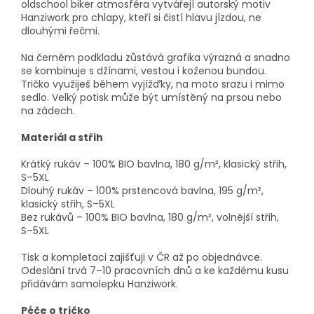
oldschool biker atmosféra vytvářejí autorský motiv
Hanziwork pro chlapy, kteří si čistí hlavu jízdou, ne
dlouhými řečmi.
Na černém podkladu zůstává grafika výrazná a snadno
se kombinuje s džínami, vestou i koženou bundou.
Tričko využiješ během vyjížďky, na moto srazu i mimo
sedlo. Velký potisk může být umístěný na prsou nebo
na zádech.
Materiál a střih
Krátký rukáv – 100% BIO bavlna, 180 g/m², klasický střih,
S–5XL
Dlouhý rukáv – 100% prstencová bavlna, 195 g/m²,
klasický střih, S–5XL
Bez rukávů – 100% BIO bavlna, 180 g/m², volnější střih,
S–5XL
Tisk a kompletaci zajišťuji v ČR až po objednávce.
Odeslání trvá 7–10 pracovních dnů a ke každému kusu
přidávám samolepku Hanziwork.
Péče o tričko