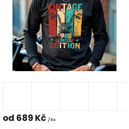
od
689 Kč
/ ks
Měrná