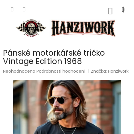
Přejít
na
NÁKUP
obsah
KOŠÍK
Pánské motorkářské tričko
Vintage Edition 1968
Průměrné
Neohodnoceno
Podrobnosti hodnocení
Značka:
Hanziwork
hodnocení
produktu
je
0,0
z
5
hvězdiček.