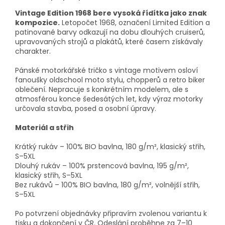
Vintage Edition 1968 bere vysoká řídítka jako znak
kompozice.
Letopočet 1968, označení Limited Edition a
patinované barvy odkazují na dobu dlouhých cruiserů,
upravovaných strojů a plakátů, které časem získávaly
charakter.
Pánské motorkářské tričko s vintage motivem osloví
fanoušky oldschool moto stylu, chopperů a retro biker
oblečení. Nepracuje s konkrétním modelem, ale s
atmosférou konce šedesátých let, kdy výraz motorky
určovala stavba, posed a osobní úpravy.
Materiál a střih
Krátký rukáv – 100% BIO bavlna, 180 g/m², klasický střih,
S–5XL
Dlouhý rukáv – 100% prstencová bavlna, 195 g/m²,
klasický střih, S–5XL
Bez rukávů – 100% BIO bavlna, 180 g/m², volnější střih,
S–5XL
Po potvrzení objednávky připravím zvolenou variantu k
tisku a dokončení v ČR. Odeslání proběhne za 7–10