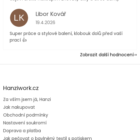
Libor Kovář
LK
Hodnocení obchodu je 5 z 5 hvězdiček.
19.4.2026
Super práce a stylové balení, klobouk dolů před vaší
prací 👍
Zobrazit další hodnocení
Z
á
p
a
Hanziwork.cz
t
Za vším jsem já, Hanzi
í
Jak nakupovat
Obchodní podmínky
Nastavení soukromí
Doprava a platba
Jak pečovat o bavlněný textil s potiskem