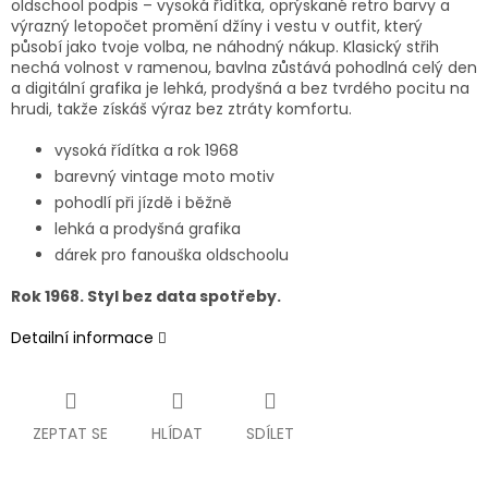
oldschool podpis – vysoká řídítka, oprýskané retro barvy a
výrazný letopočet promění džíny i vestu v outfit, který
působí jako tvoje volba, ne náhodný nákup. Klasický střih
nechá volnost v ramenou, bavlna zůstává pohodlná celý den
a digitální grafika je lehká, prodyšná a bez tvrdého pocitu na
hrudi, takže získáš výraz bez ztráty komfortu.
vysoká řídítka a rok 1968
barevný vintage moto motiv
pohodlí při jízdě i běžně
lehká a prodyšná grafika
dárek pro fanouška oldschoolu
Rok 1968. Styl bez data spotřeby.
Detailní informace
ZEPTAT SE
HLÍDAT
SDÍLET