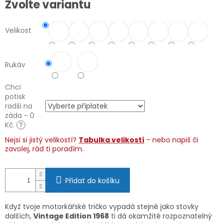
Zvolte variantu
cena:
Velikost
Rukáv
Chci
potisk
radši na
záda - 0
Kč.
?
Nejsi si jistý velikostí?
Tabulka velikostí
- nebo napiš či
zavolej, rád ti poradím.
Přidat do košíku
Když tvoje motorkářské tričko vypadá stejně jako stovky
dalších,
Vintage Edition 1968
ti dá okamžitě rozpoznatelný