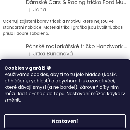
Dámské Cars & Racing tričko Ford Mustang 5. generace
Jana
|
Hodnocení produktu je 5 z 5 hvězdiček.
Ocenuji zajisteni barev tricek a motivu, ktere nejsou ve
standartni nabidce. Material trika i grafika jsou kvalitni, zbozi
prislo i dobre zabaleno.
Pánské motorkářské tričko Hanziwork Custom Bobber
Jitka Burianová
|
Hodnocení produktu je 5 z 5 hvězdiček.
Splnil očekávání na jedničku
Cookies v garáži 🍪
Používáme cookies, aby ti to tu jelo hladce (košík,
Pánské motorkářské tričko Royal Enfield 350cc
přihlášení, rychlost) a abychom ti ukazovali věci,
Klára Musilová
|
které dávají smysl (a ne bordel). Zároveň díky nim
Hodnocení produktu je 5 z 5 hvězdiček.
můžu ladit e-shop do topu. Nastavení můžeš kdykoliv
Jsem velice spokojena, velmi kvalitni zbozi.
změnit.
Vytvořil Shoptet
Nastavení