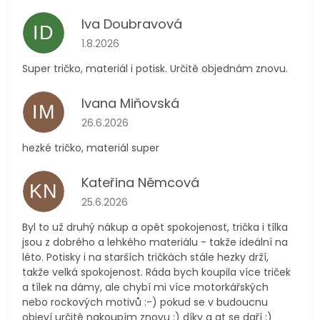
Iva Doubravová
ID
Hodnocení obchodu je 5 z 5 hvězdiček.
1.8.2026
Super tričko, materiál i potisk. Určitě objednám znovu.
Ivana Miňovská
IM
Hodnocení obchodu je 5 z 5 hvězdiček.
26.6.2026
hezké tričko, materiál super
Kateřina Němcová
KN
Hodnocení obchodu je 5 z 5 hvězdiček.
25.6.2026
Byl to už druhý nákup a opět spokojenost, trička i tílka
jsou z dobrého a lehkého materiálu - takže ideální na
léto. Potisky i na starších tričkách stále hezky drží,
takže velká spokojenost. Ráda bych koupila více triček
a tílek na dámy, ale chybí mi více motorkářských
nebo rockových motivů :-) pokud se v budoucnu
objeví určitě nakoupím znovu ;) díky a at se daří ;)