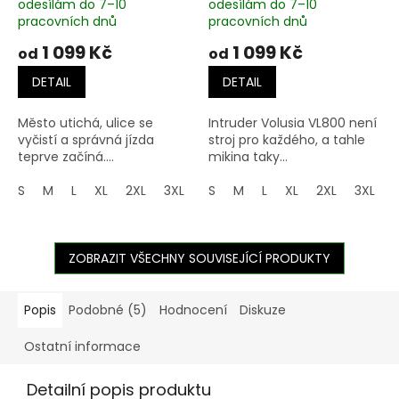
odesílám do 7–10
odesílám do 7–10
pracovních dnů
pracovních dnů
1 099 Kč
1 099 Kč
od
od
DETAIL
DETAIL
Město utichá, ulice se
Intruder Volusia VL800 není
vyčistí a správná jízda
stroj pro každého, a tahle
teprve začíná....
mikina taky...
S
M
L
XL
2XL
3XL
4XL
S
M
5XL
L
XL
2XL
3XL
ZOBRAZIT VŠECHNY SOUVISEJÍCÍ PRODUKTY
Popis
Podobné (5)
Hodnocení
Diskuze
Ostatní informace
Detailní popis produktu