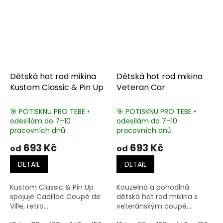
Dětská hot rod mikina
Dětská hot rod mikina
Kustom Classic & Pin Up
Veteran Car
🎯 POTISKNU PRO TEBE •
🎯 POTISKNU PRO TEBE •
odesílám do 7–10
odesílám do 7–10
pracovních dnů
pracovních dnů
693 Kč
693 Kč
od
od
DETAIL
DETAIL
Kustom Classic & Pin Up
Kouzelná a pohodlná
spojuje Cadillac Coupé de
dětská hot rod mikina s
Ville, retro...
veteránským coupé,...