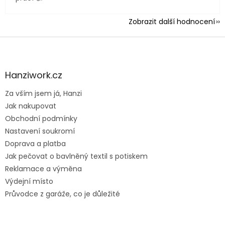
Zobrazit další hodnocení
Z
á
p
a
Hanziwork.cz
t
Za vším jsem já, Hanzi
í
Jak nakupovat
Obchodní podmínky
Nastavení soukromí
Doprava a platba
Jak pečovat o bavlněný textil s potiskem
Reklamace a výměna
Výdejní místo
Průvodce z garáže, co je důležité