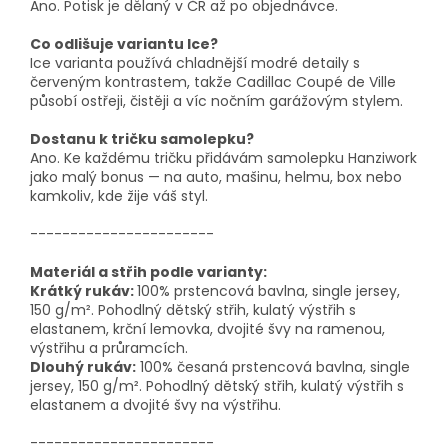
Ano. Potisk je dělaný v ČR až po objednávce.
Co odlišuje variantu Ice?
Ice varianta používá chladnější modré detaily s
červeným kontrastem, takže Cadillac Coupé de Ville
působí ostřeji, čistěji a víc nočním garážovým stylem.
Dostanu k tričku samolepku?
Ano. Ke každému tričku přidávám samolepku Hanziwork
jako malý bonus — na auto, mašinu, helmu, box nebo
kamkoliv, kde žije váš styl.
-----------------------
Materiál a střih podle varianty:
Krátký rukáv:
100% prstencová bavlna, single jersey,
150 g/m². Pohodlný dětský střih, kulatý výstřih s
elastanem, krční lemovka, dvojité švy na ramenou,
výstřihu a průramcích.
Dlouhý rukáv:
100% česaná prstencová bavlna, single
jersey, 150 g/m². Pohodlný dětský střih, kulatý výstřih s
elastanem a dvojité švy na výstřihu.
-----------------------