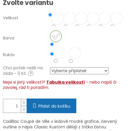
Zvolte variantu
cena:
Velikost
Barva
Rukáv
Chci potisk radši na
záda - 0 Kč.
?
Nejsi si jistý velikostí?
Tabulka velikostí
- nebo napiš či
zavolej, rád ti poradím.
Přidat do košíku
Cadillac Coupé de Ville v ledově modré grafice, červený
outline a nápis Classic Kustom dělají z trička čistou