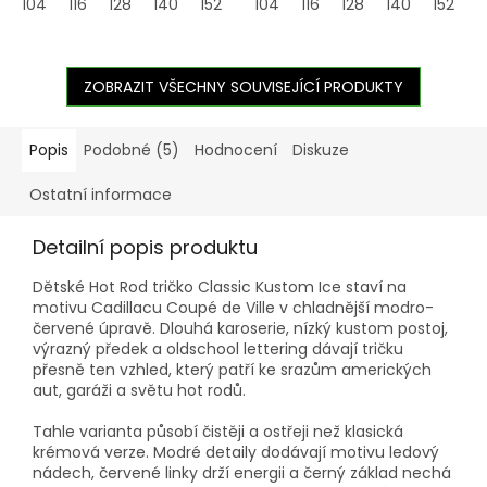
104
116
128
140
152
164
104
116
128
140
152
1
ZOBRAZIT VŠECHNY SOUVISEJÍCÍ PRODUKTY
Popis
Podobné (5)
Hodnocení
Diskuze
Ostatní informace
Detailní popis produktu
Dětské Hot Rod tričko Classic Kustom Ice staví na
motivu Cadillacu Coupé de Ville v chladnější modro-
červené úpravě. Dlouhá karoserie, nízký kustom postoj,
výrazný předek a oldschool lettering dávají tričku
přesně ten vzhled, který patří ke srazům amerických
aut, garáži a světu hot rodů.
Tahle varianta působí čistěji a ostřeji než klasická
krémová verze. Modré detaily dodávají motivu ledový
nádech, červené linky drží energii a černý základ nechá