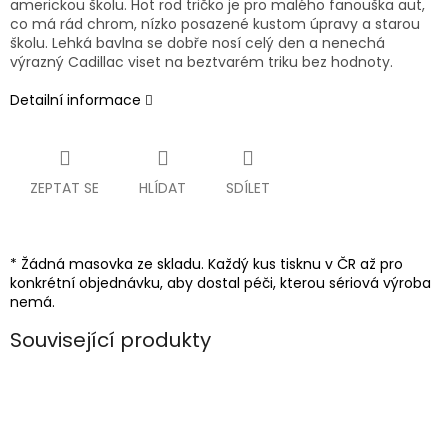
americkou školu. Hot rod tričko je pro malého fanouška aut,
co má rád chrom, nízko posazené kustom úpravy a starou
školu. Lehká bavlna se dobře nosí celý den a nenechá
výrazný Cadillac viset na beztvarém triku bez hodnoty.
Detailní informace
ZEPTAT SE
HLÍDAT
SDÍLET
* Žádná masovka ze skladu. Každý kus tisknu v ČR až pro
konkrétní objednávku, aby dostal péči, kterou sériová výroba
nemá.
Související produkty