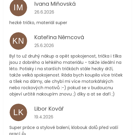
Ivana Miňovská
IM
Hodnocení obchodu je 5 z 5 hvězdiček.
26.6.2026
hezké tričko, materiál super
Kateřina Němcová
KN
Hodnocení obchodu je 5 z 5 hvězdiček.
25.6.2026
Byl to už druhý nákup a opět spokojenost, trička i tílka
jsou z dobrého a lehkého materiálu - takže ideální na
léto. Potisky i na starších tričkách stále hezky drží,
takže velká spokojenost. Ráda bych koupila více triček
a tílek na dámy, ale chybí mi více motorkářských
nebo rockových motivů :-) pokud se v budoucnu
objeví určitě nakoupím znovu ;) díky a at se daří ;)
Libor Kovář
LK
Hodnocení obchodu je 5 z 5 hvězdiček.
19.4.2026
Super práce a stylové balení, klobouk dolů před vaší
prací 👍