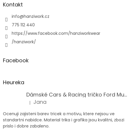
Kontakt
info
@
hanziwork.cz
775 112 440
https://www.facebook.com/hanziworkwear
/hanziwork/
Facebook
Heureka
Dámské Cars & Racing tričko Ford Mustang 5. generace
Jana
|
Hodnocení produktu je 5 z 5 hvězdiček.
Ocenuji zajisteni barev tricek a motivu, ktere nejsou ve
standartni nabidce. Material trika i grafika jsou kvalitni, zbozi
prislo i dobre zabaleno.