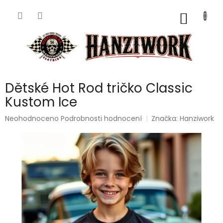
Přejít
na
NÁKUP
obsah
KOŠÍK
Dětské Hot Rod tričko Classic
Kustom Ice
Průměrné
Neohodnoceno
Podrobnosti hodnocení
Značka:
Hanziwork
hodnocení
produktu
je
0,0
z
5
hvězdiček.