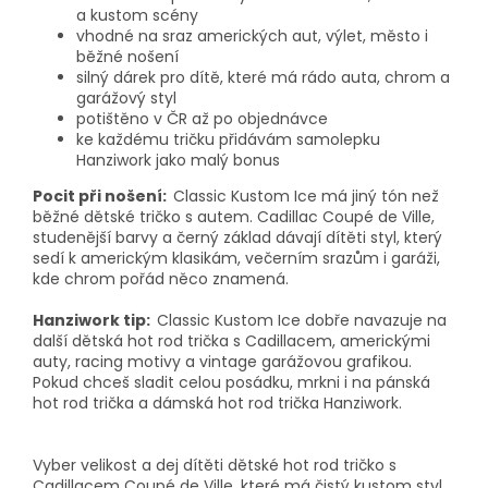
a kustom scény
vhodné na sraz amerických aut, výlet, město i
běžné nošení
silný dárek pro dítě, které má rádo auta, chrom a
garážový styl
potištěno v ČR až po objednávce
ke každému tričku přidávám samolepku
Hanziwork jako malý bonus
Pocit při nošení:
Classic Kustom Ice má jiný tón než
běžné dětské tričko s autem. Cadillac Coupé de Ville,
studenější barvy a černý základ dávají dítěti styl, který
sedí k americkým klasikám, večerním srazům i garáži,
kde chrom pořád něco znamená.
Hanziwork tip:
Classic Kustom Ice dobře navazuje na
další dětská hot rod trička s Cadillacem, americkými
auty, racing motivy a vintage garážovou grafikou.
Pokud chceš sladit celou posádku, mrkni i na pánská
hot rod trička a dámská hot rod trička Hanziwork.
Vyber velikost a dej dítěti dětské hot rod tričko s
Cadillacem Coupé de Ville, které má čistý kustom styl