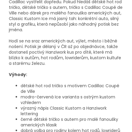
Cadillac vystřelit dopředu. Pokud hledáš dětské hot rod
tričko, dětské tričko s autem, tričko s Cadillac Coupé de
Ville nebo dárek pro malého fanouška amerických aut,
Classic Kustom Ice má jasný tah: konkrétní auto, silný
styl a grafiku, která nepůsobí jako náhodný potisk bez
jména.
Hodí se na sraz amerických aut, výlet, město i běžné
nošení. Potisk je dělaný v ČR až po objednávce, takže
dostaneš poctivý Hanziwork kus pro dítě, které má
blízko k autům, hot rodům, lowriderům, kustom kultuře
a starému železu.
Výhody:
dětské hot rod tričko s motivem Cadillac Coupé
de Ville
modro-červená Ice varianta s ostrým kustom
vzhledem
výrazný nápis Classic Kustom a Hanziwork
lettering
černé dětské tričko s autem pro malé fanoušky
amerických klasik
dobrá volba pro rodiny kolem hot rodů, lowriderů