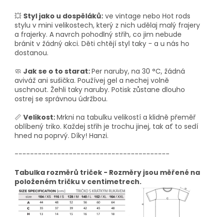
💥
Styl jako u dospěláků:
ve vintage nebo Hot rods
stylu v mini velikostech, který z nich udělaj malý frajery
a frajerky. A navrch pohodlný střih, co jim nebude
bránit v žádný akci. Děti chtějí styl taky - a u nás ho
dostanou.
🧼
Jak se o to starat:
Per naruby, na 30 °C, žádná
aviváž ani sušička. Používej gel a nechej volně
uschnout. Žehli taky naruby. Potisk zůstane dlouho
ostrej se správnou údržbou.
📏
Velikost:
Mrkni na tabulku velikostí a klidně přeměř
oblíbený triko. Každej střih je trochu jinej, tak ať to sedí
hned na poprvý. Díky! Hanzi.
----------------------------------------
Tabulka rozměrů triček - Rozměry jsou měřené na
položeném tričku v centimetrech.