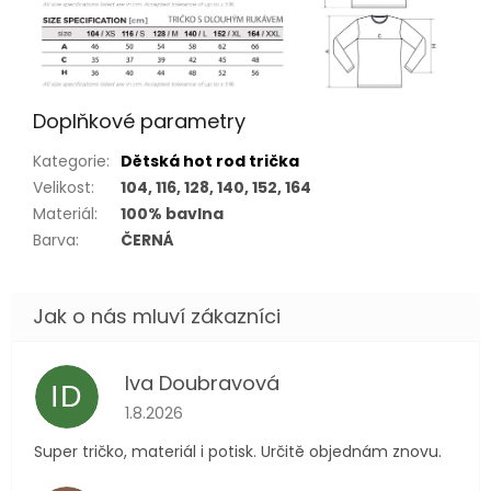
Doplňkové parametry
Kategorie
:
Dětská hot rod trička
Velikost
:
104, 116, 128, 140, 152, 164
Materiál
:
100% bavlna
Barva
:
ČERNÁ
Iva Doubravová
ID
Hodnocení obchodu je 5 z 5 hvězdiček.
1.8.2026
Super tričko, materiál i potisk. Určitě objednám znovu.