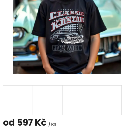
od
597 Kč
/ ks
Měrná