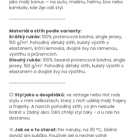
jako malý bonus — na auto, mašinu, helmu, box nebo
kamkoliv, kde žije váš styl.
-----------------------
Materiál a střih podle varianty:
Krátký rukáv:
100% prstencová bavlna, single jersey,
150 g/m². Pohodlný dětský střih, kulatý výstřih s
elastanem, krční lemovka, dvojité švy na ramenou,
výstřihu a průramcích.
Dlouhý rukáv:
100% česaná prstencová bavlna, single
jersey, 150 g/m². Pohodlný dětský střih, kulatý výstřih s
elastanem a dvojité švy na výstřihu.
-----------------------
💥
Styl jako u dospěláků:
ve vintage nebo Hot rods
stylu v mini velikostech, který z nich udělaj malý frajery
a frajerky. A navrch pohodlný střih, co jim nebude
bránit v žádný akci. Děti chtějí styl taky - a u nás ho
dostanou.
🧼
Jak se o to starat:
Per naruby, na 30 °C, žádná
aviváž ani sušička. Používej gel a nechej volně