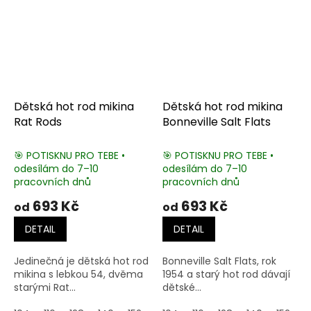
Dětská hot rod mikina
Dětská hot rod mikina
Rat Rods
Bonneville Salt Flats
🎯 POTISKNU PRO TEBE •
🎯 POTISKNU PRO TEBE •
odesílám do 7–10
odesílám do 7–10
pracovních dnů
pracovních dnů
693 Kč
693 Kč
od
od
DETAIL
DETAIL
Jedinečná je dětská hot rod
Bonneville Salt Flats, rok
mikina s lebkou 54, dvěma
1954 a starý hot rod dávají
starými Rat...
dětské...