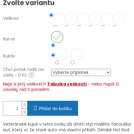
Zvolte variantu
cena:
Velikost
Barva
Rukáv
Chci potisk radši na
záda - 0 Kč.
?
Nejsi si jistý velikostí?
Tabulka velikostí
- nebo napiš či
zavolej, rád ti poradím.
Přidat do košíku
Veteránské kupé v retro oválu dá dítěti styl malého fanouška
aut, který ví, že staré auto má vlastní příběh. Dětské Hot Rod