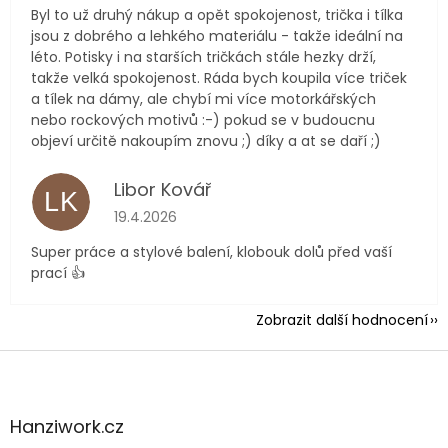
Byl to už druhý nákup a opět spokojenost, trička i tílka
jsou z dobrého a lehkého materiálu - takže ideální na
léto. Potisky i na starších tričkách stále hezky drží,
takže velká spokojenost. Ráda bych koupila více triček
a tílek na dámy, ale chybí mi více motorkářských
nebo rockových motivů :-) pokud se v budoucnu
objeví určitě nakoupím znovu ;) díky a at se daří ;)
Libor Kovář
LK
Hodnocení obchodu je 5 z 5 hvězdiček.
19.4.2026
Super práce a stylové balení, klobouk dolů před vaší
prací 👍
Zobrazit další hodnocení
Z
á
p
a
Hanziwork.cz