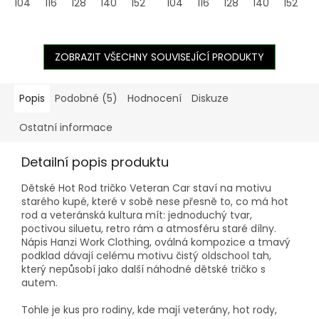
104
116
128
140
152
164
104
116
128
140
152
1
ZOBRAZIT VŠECHNY SOUVISEJÍCÍ PRODUKTY
Popis
Podobné (5)
Hodnocení
Diskuze
Ostatní informace
Detailní popis produktu
Dětské Hot Rod tričko Veteran Car staví na motivu
starého kupé, které v sobě nese přesně to, co má hot
rod a veteránská kultura mít: jednoduchý tvar,
poctivou siluetu, retro rám a atmosféru staré dílny.
Nápis Hanzi Work Clothing, oválná kompozice a tmavý
podklad dávají celému motivu čistý oldschool tah,
který nepůsobí jako další náhodné dětské tričko s
autem.
Tohle je kus pro rodiny, kde mají veterány, hot rody,