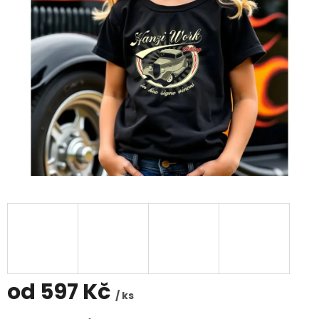
od
597 Kč
/ ks
Měrná