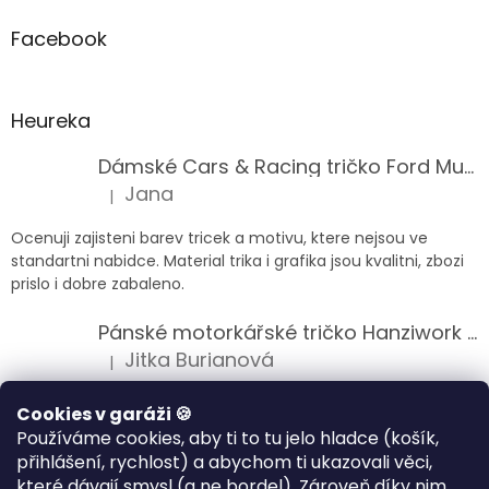
Facebook
Heureka
Dámské Cars & Racing tričko Ford Mustang 5. generace
Jana
|
Hodnocení produktu je 5 z 5 hvězdiček.
Ocenuji zajisteni barev tricek a motivu, ktere nejsou ve
standartni nabidce. Material trika i grafika jsou kvalitni, zbozi
prislo i dobre zabaleno.
Pánské motorkářské tričko Hanziwork Custom Bobber
Jitka Burianová
|
Hodnocení produktu je 5 z 5 hvězdiček.
Splnil očekávání na jedničku
Cookies v garáži 🍪
Používáme cookies, aby ti to tu jelo hladce (košík,
Pánské motorkářské tričko Royal Enfield 350cc
přihlášení, rychlost) a abychom ti ukazovali věci,
Klára Musilová
|
které dávají smysl (a ne bordel). Zároveň díky nim