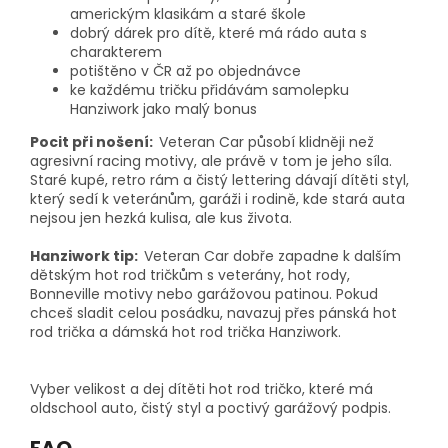
americkým klasikám a staré škole
dobrý dárek pro dítě, které má rádo auta s
charakterem
potištěno v ČR až po objednávce
ke každému tričku přidávám samolepku
Hanziwork jako malý bonus
Pocit při nošení:
Veteran Car působí klidněji než
agresivní racing motivy, ale právě v tom je jeho síla.
Staré kupé, retro rám a čistý lettering dávají dítěti styl,
který sedí k veteránům, garáži i rodině, kde stará auta
nejsou jen hezká kulisa, ale kus života.
Hanziwork tip:
Veteran Car dobře zapadne k dalším
dětským hot rod tričkům s veterány, hot rody,
Bonneville motivy nebo garážovou patinou. Pokud
chceš sladit celou posádku, navazuj přes pánská hot
rod trička a dámská hot rod trička Hanziwork.
Vyber velikost a dej dítěti hot rod tričko, které má
oldschool auto, čistý styl a poctivý garážový podpis.
FAQ