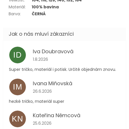
Velikost
:
104, 116, 128, 140, 152, 164
Materiál
:
100% bavlna
Barva
:
ČERNÁ
Iva Doubravová
ID
Hodnocení obchodu je 5 z 5 hvězdiček.
1.8.2026
Super tričko, materiál i potisk. Určitě objednám znovu.
Ivana Miňovská
IM
Hodnocení obchodu je 5 z 5 hvězdiček.
26.6.2026
hezké tričko, materiál super
Kateřina Němcová
KN
Hodnocení obchodu je 5 z 5 hvězdiček.
25.6.2026