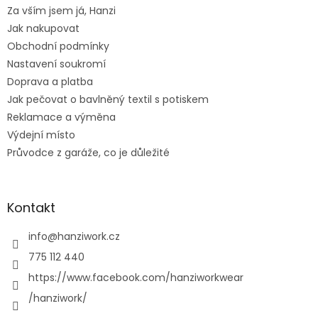
t
Za vším jsem já, Hanzi
í
Jak nakupovat
Obchodní podmínky
Nastavení soukromí
Doprava a platba
Jak pečovat o bavlněný textil s potiskem
Reklamace a výměna
Výdejní místo
Průvodce z garáže, co je důležité
Kontakt
info
@
hanziwork.cz
775 112 440
https://www.facebook.com/hanziworkwear
/hanziwork/