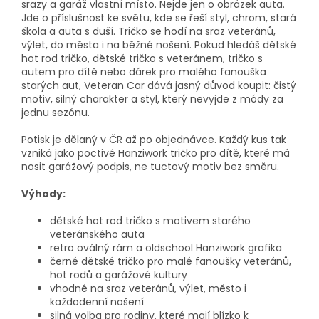
srazy a garáž vlastní místo. Nejde jen o obrázek auta.
Jde o příslušnost ke světu, kde se řeší styl, chrom, stará
škola a auta s duší. Tričko se hodí na sraz veteránů,
výlet, do města i na běžné nošení. Pokud hledáš dětské
hot rod tričko, dětské tričko s veteránem, tričko s
autem pro dítě nebo dárek pro malého fanouška
starých aut, Veteran Car dává jasný důvod koupit: čistý
motiv, silný charakter a styl, který nevyjde z módy za
jednu sezónu.
Potisk je dělaný v ČR až po objednávce. Každý kus tak
vzniká jako poctivé Hanziwork tričko pro dítě, které má
nosit garážový podpis, ne tuctový motiv bez směru.
Výhody:
dětské hot rod tričko s motivem starého
veteránského auta
retro oválný rám a oldschool Hanziwork grafika
černé dětské tričko pro malé fanoušky veteránů,
hot rodů a garážové kultury
vhodné na sraz veteránů, výlet, město i
každodenní nošení
silná volba pro rodiny, které mají blízko k