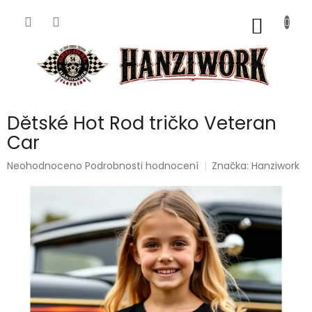
Přejít
na
NÁKUP
obsah
KOŠÍK
Dětské Hot Rod tričko Veteran
Car
Průměrné
Neohodnoceno
Podrobnosti hodnocení
Značka:
Hanziwork
hodnocení
produktu
je
0,0
z
5
hvězdiček.