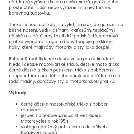
děti, které vyrůstají kolem mašin, srazů, garáže nebo
prostě chtějí nosit něco výraznějšího než běžnou
barevnou tuctovku.
Tričko se hodí do školy, na výlet, na sraz, do garáže i na
běžné nošení. Sedí k džínám, kraťasům, teplákům i
dětské mikině. Černý textil drží potisk čistě, krémová
grafika vypadá vintage a motiv funguje pro kluky i
holky, které mají rády motorky a styl jako dospělí.
Bobber Street Riders je dobrá volba pro rodiče, kteří
hledají dětské motorkářské tričko, dětské moto tričko,
černé dětské tričko s potiskem, tričko s bobberem,
chopper tričko pro děti nebo dárek pro dítě, které má
rádo mašiny, garážový styl a motorkářskou grafiku.
Výhody
černé dětské motorkářské tričko s bobber
motivem
jezdec na bobberu, nápis Street Riders,
Motorcycles a rok 1954
vintage garážový potisk jako u dospělých
Hanziwork kousků