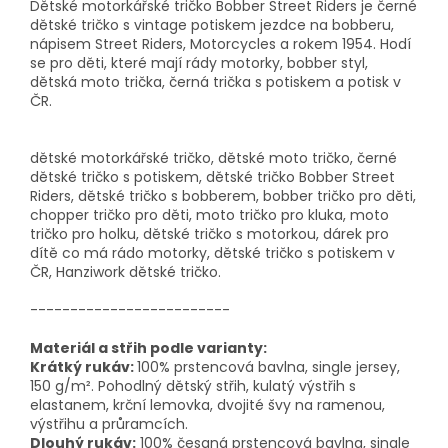
Dětské motorkářské tričko Bobber Street Riders je černé
dětské tričko s vintage potiskem jezdce na bobberu,
nápisem Street Riders, Motorcycles a rokem 1954. Hodí
se pro děti, které mají rády motorky, bobber styl,
dětská moto trička, černá trička s potiskem a potisk v
ČR.
dětské motorkářské tričko, dětské moto tričko, černé
dětské tričko s potiskem, dětské tričko Bobber Street
Riders, dětské tričko s bobberem, bobber tričko pro děti,
chopper tričko pro děti, moto tričko pro kluka, moto
tričko pro holku, dětské tričko s motorkou, dárek pro
dítě co má rádo motorky, dětské tričko s potiskem v
ČR, Hanziwork dětské tričko.
-------------------------
Materiál a střih podle varianty:
Krátký rukáv:
100% prstencová bavlna, single jersey,
150 g/m². Pohodlný dětský střih, kulatý výstřih s
elastanem, krční lemovka, dvojité švy na ramenou,
výstřihu a průramcích.
Dlouhý rukáv:
100% česaná prstencová bavlna, single