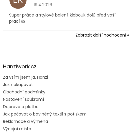
LK
Hodnocení obchodu je 5 z 5 hvězdiček.
19.4.2026
Super práce a stylové balení, klobouk dolů před vaší
prací 👍
Zobrazit další hodnocení
Z
á
p
a
Hanziwork.cz
t
Za vším jsem já, Hanzi
í
Jak nakupovat
Obchodní podmínky
Nastavení soukromí
Doprava a platba
Jak pečovat o bavlněný textil s potiskem
Reklamace a výměna
Výdejní místo