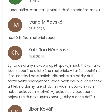
1.8.2026
Super tričko, materiál i potisk. Určitě objednám znovu.
Ivana Miňovská
IM
Hodnocení obchodu je 5 z 5 hvězdiček.
26.6.2026
hezké tričko, materiál super
Kateřina Němcová
KN
Hodnocení obchodu je 5 z 5 hvězdiček.
25.6.2026
Byl to už druhý nákup a opět spokojenost, trička i tílka
jsou z dobrého a lehkého materiálu - takže ideální na
léto. Potisky i na starších tričkách stále hezky drží,
takže velká spokojenost. Ráda bych koupila více triček
a tílek na dámy, ale chybí mi více motorkářských
nebo rockových motivů :-) pokud se v budoucnu
objeví určitě nakoupím znovu ;) díky a at se daří ;)
Libor Kovář