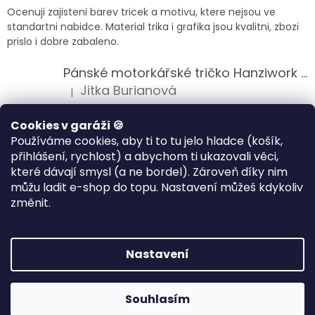
Ocenuji zajisteni barev tricek a motivu, ktere nejsou ve
standartni nabidce. Material trika i grafika jsou kvalitni, zbozi
prislo i dobre zabaleno.
Pánské motorkářské tričko Hanziwork Custom Bobber
Jitka Burianová
|
Hodnocení produktu je 5 z 5 hvězdiček.
Splnil očekávání na jedničku
Cookies v garáži 🍪
Používáme cookies, aby ti to tu jelo hladce (košík,
Pánské motorkářské tričko Royal Enfield 350cc
přihlášení, rychlost) a abychom ti ukazovali věci,
Klára Musilová
|
které dávají smysl (a ne bordel). Zároveň díky nim
Hodnocení produktu je 5 z 5 hvězdiček.
můžu ladit e-shop do topu. Nastavení můžeš kdykoliv
Jsem velice spokojena, velmi kvalitni zbozi.
změnit.
Vytvořil Shoptet
Nastavení
Copyright 2026
HANZIWORK
. Všechna práva vyhrazena.
Souhlasím