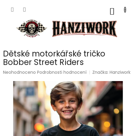
Přejít
na
NÁKUP
obsah
KOŠÍK
Dětské motorkářské tričko
Bobber Street Riders
Průměrné
Neohodnoceno
Podrobnosti hodnocení
Značka:
Hanziwork
hodnocení
produktu
je
0,0
z
5
hvězdiček.