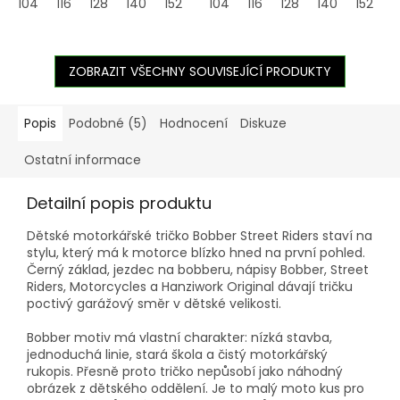
104
116
128
140
152
164
104
116
128
140
152
1
ZOBRAZIT VŠECHNY SOUVISEJÍCÍ PRODUKTY
Popis
Podobné (5)
Hodnocení
Diskuze
Ostatní informace
Detailní popis produktu
Dětské motorkářské tričko Bobber Street Riders staví na
stylu, který má k motorce blízko hned na první pohled.
Černý základ, jezdec na bobberu, nápisy Bobber, Street
Riders, Motorcycles a Hanziwork Original dávají tričku
poctivý garážový směr v dětské velikosti.
Bobber motiv má vlastní charakter: nízká stavba,
jednoduchá linie, stará škola a čistý motorkářský
rukopis. Přesně proto tričko nepůsobí jako náhodný
obrázek z dětského oddělení. Je to malý moto kus pro