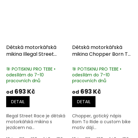
Dětská motorkářská
Dětská motorkářská
mikina Illegal Street
mikina Chopper Born To
Race
Ride
🎯 POTISKNU PRO TEBE •
🎯 POTISKNU PRO TEBE •
odesílám do 7–10
odesílám do 7–10
pracovních dnů
pracovních dnů
693 Kč
693 Kč
od
od
DETAIL
DETAIL
Illegal Street Race je dětská
Chopper, gotický nápis
motorkářská mikina s
Born To Ride a custom bike
jezdcem na...
motiv dájí...