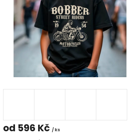
od
596 Kč
/ ks
Měrná