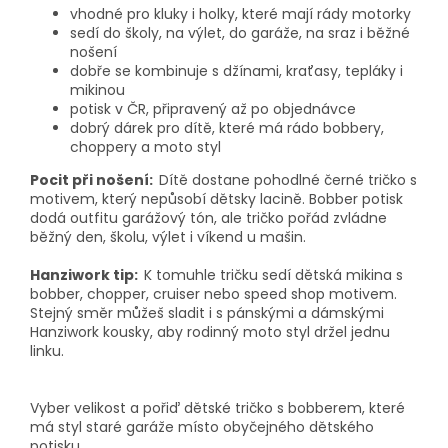
vhodné pro kluky i holky, které mají rády motorky
sedí do školy, na výlet, do garáže, na sraz i běžné
nošení
dobře se kombinuje s džínami, kraťasy, tepláky i
mikinou
potisk v ČR, připravený až po objednávce
dobrý dárek pro dítě, které má rádo bobbery,
choppery a moto styl
Pocit při nošení:
Dítě dostane pohodlné černé tričko s
motivem, který nepůsobí dětsky lacině. Bobber potisk
dodá outfitu garážový tón, ale tričko pořád zvládne
běžný den, školu, výlet i víkend u mašin.
Hanziwork tip:
K tomuhle tričku sedí dětská mikina s
bobber, chopper, cruiser nebo speed shop motivem.
Stejný směr můžeš sladit i s pánskými a dámskými
Hanziwork kousky, aby rodinný moto styl držel jednu
linku.
Vyber velikost a pořiď dětské tričko s bobberem, které
má styl staré garáže místo obyčejného dětského
potisku.