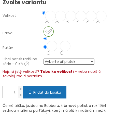
Zvolte variantu
cena:
Velikost
Barva
Rukáv
Chci potisk radši na
záda - 0 Kč.
?
Nejsi si jistý velikostí?
Tabulka velikostí
- nebo napiš či
zavolej, rád ti poradím.
Přidat do košíku
Černé tričko, jezdec na Bobberu, krémový potisk a rok 1954
sednou malému parťákovi, který má blíž k mašinám než k