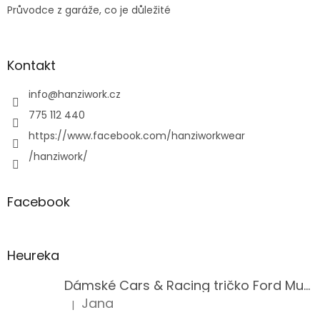
Průvodce z garáže, co je důležité
Kontakt
info
@
hanziwork.cz
775 112 440
https://www.facebook.com/hanziworkwear
/hanziwork/
Facebook
Heureka
Dámské Cars & Racing tričko Ford Mustang 5. generace
Jana
|
Hodnocení produktu je 5 z 5 hvězdiček.