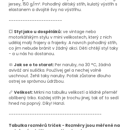
jersey, 150 g/m². Pohodlný dětský střih, kulatý výstřih s
elastanem a dvojité švy na výstřihu.
-----------------------
💥
Styl jako u dospěláků:
ve vintage nebo
motorkářským stylu v mini velikostech, který z nich
udělaj malý frajery a frajerky. A navrch pohodlný střih,
co jim nebude bránit v žádný akci. Děti chtějí styl taky
- a u nás ho dostanou.
🧼
Jak se o to starat:
Per naruby, na 30 °C, žádná
aviváž ani sušička. Používej gel a nechej volně
uschnout. Žehli taky naruby. Potisk zůstane dlouho
ostrej se správnou údržbou.
📏
Velikost:
Mrkni na tabulku velikostí a klidně přeměř
oblíbený triko. Každej střih je trochu jinej, tak ať to sedí
hned na poprvý. Díky! Hanzi.
----------------------------------------
Tabulka rozměrů triček - Rozměry jsou měřené na