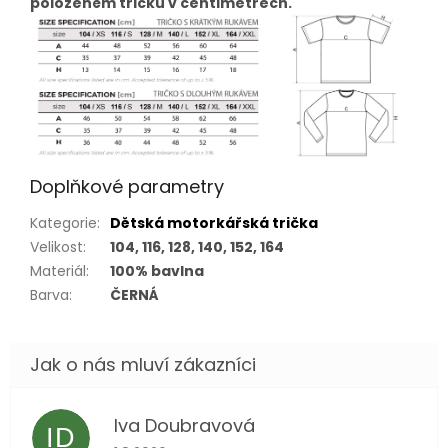
položeném tričku v centimetrech.
Doplňkové parametry
Kategorie
:
Dětská motorkářská trička
Velikost
:
104, 116, 128, 140, 152, 164
Materiál
:
100% bavlna
Barva
:
ČERNÁ
Iva Doubravová
ID
Hodnocení obchodu je 5 z 5 hvězdiček.