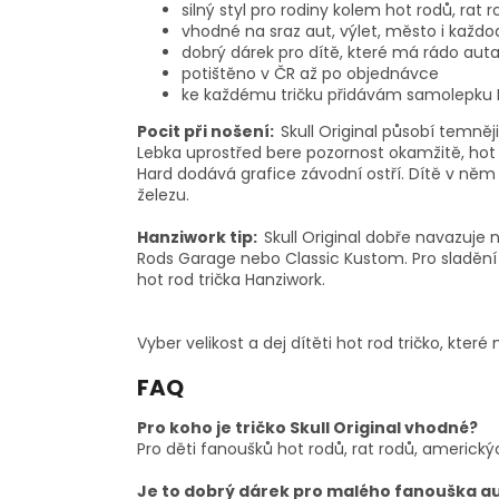
silný styl pro rodiny kolem hot rodů, rat 
vhodné na sraz aut, výlet, město i každ
dobrý dárek pro dítě, které má rádo auta,
potištěno v ČR až po objednávce
ke každému tričku přidávám samolepku 
Pocit při nošení:
Skull Original působí temněj
Lebka uprostřed bere pozornost okamžitě, hot r
Hard dodává grafice závodní ostří. Dítě v ně
železu.
Hanziwork tip:
Skull Original dobře navazuje na
Rods Garage nebo Classic Kustom. Pro sladění 
hot rod trička Hanziwork.
Vyber velikost a dej dítěti hot rod tričko, kte
FAQ
Pro koho je tričko Skull Original vhodné?
Pro děti fanoušků hot rodů, rat rodů, americký
Je to dobrý dárek pro malého fanouška a