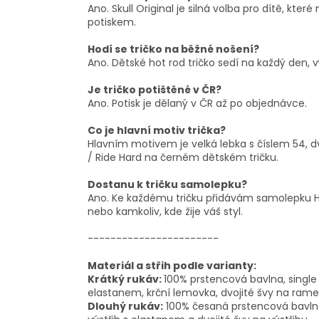
Ano. Skull Original je silná volba pro dítě, kter
potiskem.
Hodí se tričko na běžné nošení?
Ano. Dětské hot rod tričko sedí na každý den, v
Je tričko potištěné v ČR?
Ano. Potisk je dělaný v ČR až po objednávce.
Co je hlavní motiv trička?
Hlavním motivem je velká lebka s číslem 54, dv
/ Ride Hard na černém dětském tričku.
Dostanu k tričku samolepku?
Ano. Ke každému tričku přidávám samolepku H
nebo kamkoliv, kde žije váš styl.
-----------------------
Materiál a střih podle varianty:
Krátký rukáv:
100% prstencová bavlna, single j
elastanem, krční lemovka, dvojité švy na rame
Dlouhý rukáv:
100% česaná prstencová bavlna, 