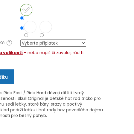
 Kč.
?
 velikostí
- nebo napiš či zavolej, rád ti
šíku
 Ride Fast / Ride Hard dávají dítěti tvrdý
enosti. Skull Original je dětské hot rod tričko pro
 sedí lebky, staré káry, srazy a poctivý
áklad podrží lebku i hot rody bez povadlého dojmu
lnosti pro běžný pohyb.