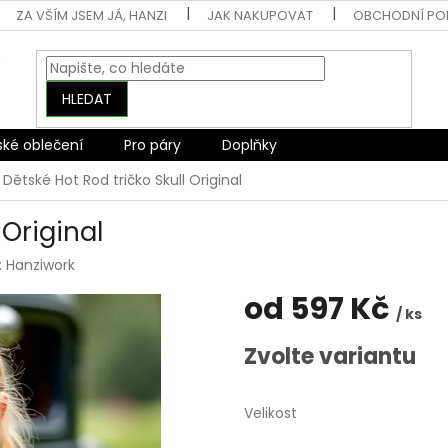
ZA VŠÍM JSEM JÁ, HANZI
JAK NAKUPOVAT
OBCHODNÍ PO
HLEDAT
ské oblečení
Pro páry
Doplňky
Dětské Hot Rod tričko Skull Original
 Original
:
Hanziwork
od
597 Kč
/ ks
Měrná
Zvolte variantu
cena:
Velikost