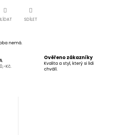
HLÍDAT
SDÍLET
ýroba nemá.
Ověřeno zákazníky
A
Kvalita a styl, který si lidi
0,-Kč.
chválí.