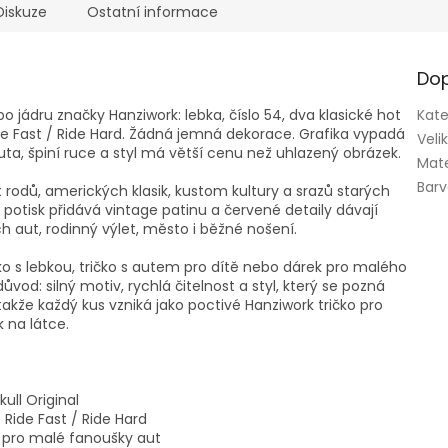
Diskuze
Ostatní informace
Dop
po jádru značky Hanziwork: lebka, číslo 54, dva klasické hot
Kate
ide Fast / Ride Hard. Žádná jemná dekorace. Grafika vypadá
Veli
auta, špiní ruce a styl má větší cenu než uhlazený obrázek.
Mate
Bar
t rodů, amerických klasik, kustom kultury a srazů starých
 potisk přidává vintage patinu a červené detaily dávají
h aut, rodinný výlet, město i běžné nošení.
čko s lebkou, tričko s autem pro dítě nebo dárek pro malého
ůvod: silný motiv, rychlá čitelnost a styl, který se pozná
takže každý kus vzniká jako poctivé Hanziwork tričko pro
 na látce.
ull Original
 Ride Fast / Ride Hard
u pro malé fanoušky aut