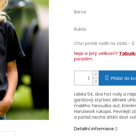
Barva
Rukáv
Chci potisk radši na záda - 0
Nejsi si jistý velikostí?
Tabulka
poradím.
Přidat do ko
Lebka 54, dva hot rody a nápis
garážový styl bez dětské uhlaz
malého fanouška aut, kterému
Hanziwork rukopis. Pevnější z
a pořád nechá dítěti dost vo
Detailní informace