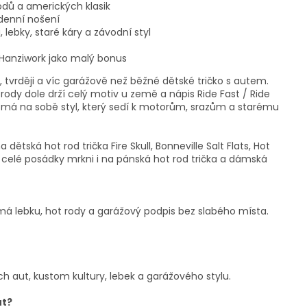
rodů a amerických klasik
odenní nošení
 lebky, staré káry a závodní styl
Hanziwork jako malý bonus
i, tvrději a víc garážově než běžné dětské tričko s autem.
ody dole drží celý motiv u země a nápis Ride Fast / Ride
m má na sobě styl, který sedí k motorům, srazům a starému
 dětská hot rod trička Fire Skull, Bonneville Salt Flats, Hot
celé posádky mrkni i na pánská hot rod trička a dámská
ré má lebku, hot rody a garážový podpis bez slabého místa.
ch aut, kustom kultury, lebek a garážového stylu.
ut?