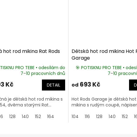
 hot rod mikina Rat Rods
Dětská hot rod mikina Hot
Garage
TISKNU PRO TEBE • odesílám do
🎯 POTISKNU PRO TEBE • odes
7–10 pracovních dnů
7–10 pracovn
3 Kč
693 Kč
od
DETAIL
D
ná je dětská hot rod mikina s
Hot Rods Garage je dětská hot
54, dvěma starými Rat...
mikina s rudým coupé, nápisem
16
128
140
152
164
104
116
128
140
152
1