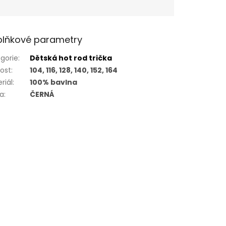
lňkové parametry
gorie
:
Dětská hot rod trička
kost
:
104, 116, 128, 140, 152, 164
riál
:
100% bavlna
va
:
ČERNÁ