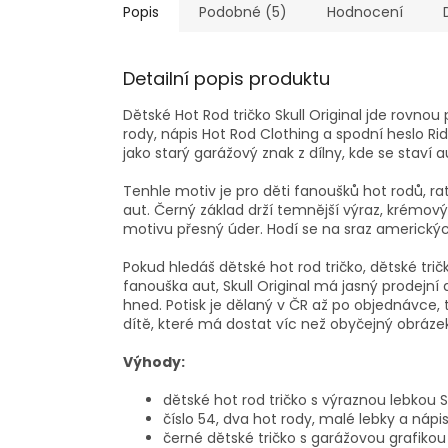
Popis
Podobné (5)
Hodnocení
Detailní popis produktu
Dětské Hot Rod tričko Skull Original jde rovnou 
rody, nápis Hot Rod Clothing a spodní heslo R
jako starý garážový znak z dílny, kde se staví 
Tenhle motiv je pro děti fanoušků hot rodů, ra
aut. Černý základ drží temnější výraz, krémový
motivu přesný úder. Hodí se na sraz americkýc
Pokud hledáš dětské hot rod tričko, dětské tri
fanouška aut, Skull Original má jasný prodejní d
hned. Potisk je dělaný v ČR až po objednávce, 
dítě, které má dostat víc než obyčejný obrázek
Výhody:
dětské hot rod tričko s výraznou lebkou Sk
číslo 54, dva hot rody, malé lebky a nápis
černé dětské tričko s garážovou grafiko