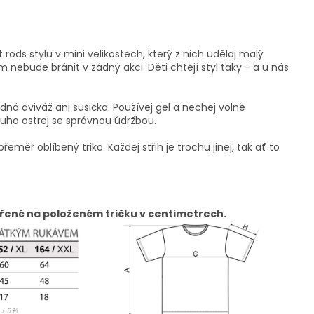
rods stylu v mini velikostech, který z nich udělaj malý
jim nebude bránit v žádný akci. Děti chtějí styl taky - a u nás
dná aviváž ani sušička. Používej gel a nechej volně
ouho ostrej se správnou údržbou.
přeměř oblíbený triko. Každej střih je trochu jinej, tak ať to
řené na položeném tričku v centimetrech.