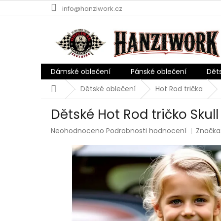
Přejít
info@hanziwork.cz
na
obsah
Dámské oblečení
Pánské oblečení
Dět
Domů
Dětské oblečení
Hot Rod trička
Dětské Hot Rod tričko Skull
Průměrné
Neohodnoceno
Podrobnosti hodnocení
Značka
hodnocení
produktu
je
0,0
z
5
hvězdiček.