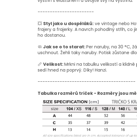
výstřih s elastanem a dvojité švy na výstřihu.
-----------------------
💥
Styl jako u dospěláků:
ve vintage nebo Hot 
frajery a frajerky. A navrch pohodlný střih, co 
ho dostanou.
🧼
Jak se o to starat:
Per naruby, na 30 °C, žá
uschnout. Žehli taky naruby. Potisk zůstane dl
📏
Velikost:
Mrkni na tabulku velikostí a klidně 
sedí hned na poprvý. Díky! Hanzi.
----------------------------------------
Tabulka rozměrů triček - Rozměry jsou mě