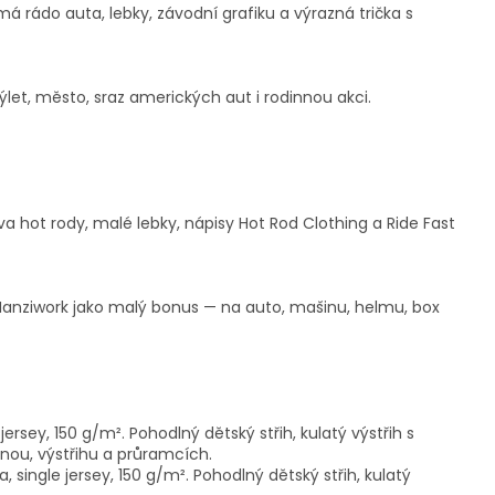
é má rádo auta, lebky, závodní grafiku a výrazná trička s
ýlet, město, sraz amerických aut i rodinnou akci.
a hot rody, malé lebky, nápisy Hot Rod Clothing a Ride Fast
anziwork jako malý bonus — na auto, mašinu, helmu, box
ersey, 150 g/m². Pohodlný dětský střih, kulatý výstřih s
nou, výstřihu a průramcích.
single jersey, 150 g/m². Pohodlný dětský střih, kulatý