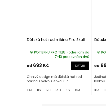
Dětská hot rod mikina Fire Skull
Dětská
🎯 POTISKNU PRO TEBE • odesílám do
🎯 PO
7–10 pracovních dnů
693 Kč
69
od
od
DETAIL
Ohnivý design má dětská hot rod
Jedineč
mikina s velkou lebkou 54,...
lebkou 
104
116
128
140
152
164
104
1