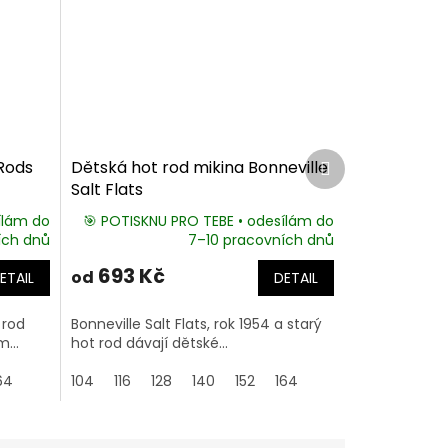
Další
 Rods
Dětská hot rod mikina Bonneville
produkt
Salt Flats
ílám do
🎯 POTISKNU PRO TEBE • odesílám do
ích dnů
7–10 pracovních dnů
693 Kč
od
ETAIL
DETAIL
 rod
Bonneville Salt Flats, rok 1954 a starý
...
hot rod dávají dětské...
64
104
116
128
140
152
164