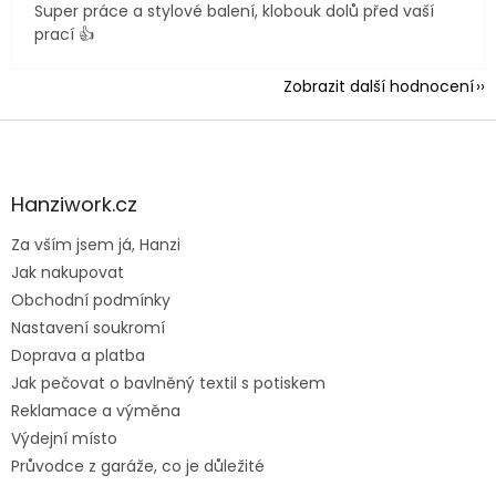
Super práce a stylové balení, klobouk dolů před vaší
prací 👍
Zobrazit další hodnocení
Z
á
p
a
Hanziwork.cz
t
Za vším jsem já, Hanzi
í
Jak nakupovat
Obchodní podmínky
Nastavení soukromí
Doprava a platba
Jak pečovat o bavlněný textil s potiskem
Reklamace a výměna
Výdejní místo
Průvodce z garáže, co je důležité