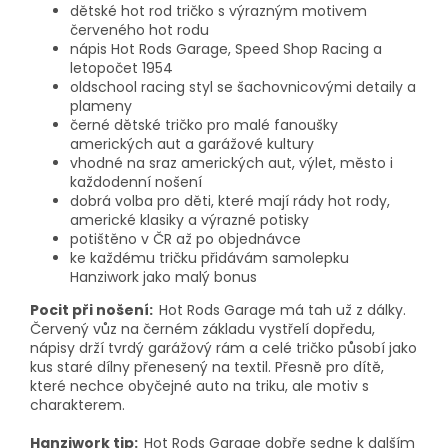
dětské hot rod tričko s výrazným motivem
červeného hot rodu
nápis Hot Rods Garage, Speed Shop Racing a
letopočet 1954
oldschool racing styl se šachovnicovými detaily a
plameny
černé dětské tričko pro malé fanoušky
amerických aut a garážové kultury
vhodné na sraz amerických aut, výlet, město i
každodenní nošení
dobrá volba pro děti, které mají rády hot rody,
americké klasiky a výrazné potisky
potištěno v ČR až po objednávce
ke každému tričku přidávám samolepku
Hanziwork jako malý bonus
Pocit při nošení:
Hot Rods Garage má tah už z dálky.
Červený vůz na černém základu vystřelí dopředu,
nápisy drží tvrdý garážový rám a celé tričko působí jako
kus staré dílny přenesený na textil. Přesně pro dítě,
které nechce obyčejné auto na triku, ale motiv s
charakterem.
Hanziwork tip:
Hot Rods Garage dobře sedne k dalším