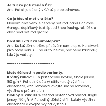
Je tričko potištěné v ČR?
Ano. Potisk je dělaný v ČR až po objednávce.
Co je hlavní motiv trička?
Hlavním motivem je červený hot rod, nápis Hot Rods
Garage, doplňkový text Speed Shop Racing, rok 1954 a
oldschool hot rod grafika.
Dostanu k tričku samolepku?
Ano. Ke každému tričku přidávám samolepku Hanziwork
jako malý bonus — na auto, helmu, box nebo kamkoliv,
kde žije váš styl.
-------------------------
Materiál a střih podle varianty:
Krátký rukáv:
100% prstencová bavlna, single jersey,
150 g/m². Pohodlný dětský střih, kulatý výstřih s
elastanem, krční lemovka, dvojité švy na ramenou,
výstřihu a průramcích.
Dlouhý rukáv:
100% česaná prstencová bavlna, single
jersey, 150 g/m². Pohodlný dětský střih, kulatý výstřih s
elastanem a dvojité švy na výstřihu.