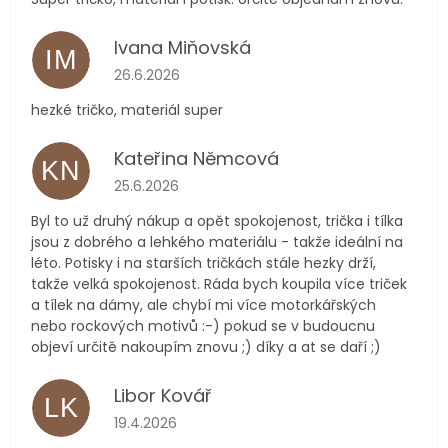
Ivana Miňovská
IM
Hodnocení obchodu je 5 z 5 hvězdiček.
26.6.2026
hezké tričko, materiál super
Kateřina Němcová
KN
Hodnocení obchodu je 5 z 5 hvězdiček.
25.6.2026
Byl to už druhý nákup a opět spokojenost, trička i tílka
jsou z dobrého a lehkého materiálu - takže ideální na
léto. Potisky i na starších tričkách stále hezky drží,
takže velká spokojenost. Ráda bych koupila více triček
a tílek na dámy, ale chybí mi více motorkářských
nebo rockových motivů :-) pokud se v budoucnu
objeví určitě nakoupím znovu ;) díky a at se daří ;)
Libor Kovář
LK
Hodnocení obchodu je 5 z 5 hvězdiček.
19.4.2026