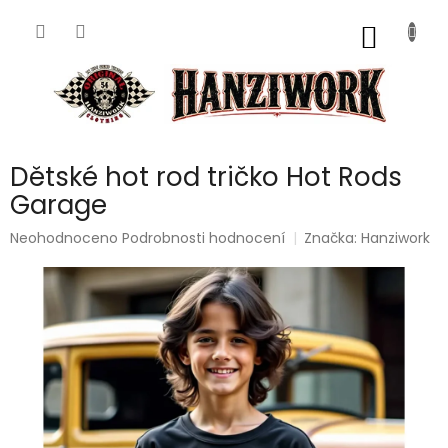
Přejít
na
NÁKUP
obsah
KOŠÍK
Dětské hot rod tričko Hot Rods
Garage
Průměrné
Neohodnoceno
Podrobnosti hodnocení
Značka:
Hanziwork
hodnocení
produktu
je
0,0
z
5
hvězdiček.