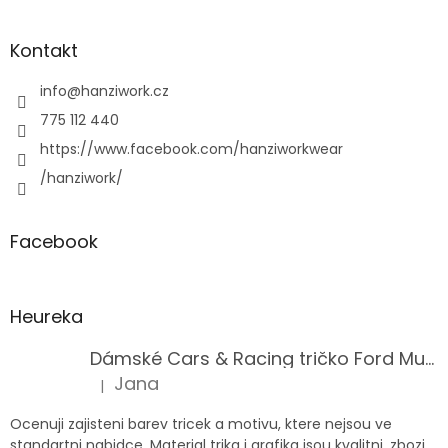
Kontakt
info
@
hanziwork.cz
775 112 440
https://www.facebook.com/hanziworkwear
/hanziwork/
Facebook
Heureka
Dámské Cars & Racing tričko Ford Mustang 5. generace
Jana
|
Hodnocení produktu je 5 z 5 hvězdiček.
Ocenuji zajisteni barev tricek a motivu, ktere nejsou ve
standartni nabidce. Material trika i grafika jsou kvalitni, zbozi