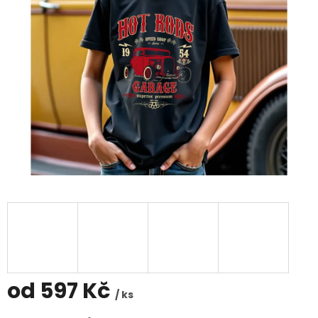
od
597 Kč
/ ks
Měrná