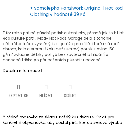
+ Samolepka Hanziwork Original | Hot Rod
Clothing
v hodnotě 39 Kč
Díky retro patině působí potisk autenticky, přesně jak to k Hot
Rod kultuře patří. Motiv Hot Rods Garage dělá z tohohle
dětského trička vysněný kus garáže pro dítě, které má radši
chrom, kola a starou školu než tuctový potisk. Bavlna 150
g/m² zvládne dětský pohyb bez zbytečného hlídání a
nenechá tričko po pár nošeních působit unaveně.
Detailní informace
ZEPTAT SE
HLÍDAT
SDÍLET
* Žádná masovka ze skladu. Každý kus tisknu v ČR až pro
konkrétní objednávku, aby dostal péči, kterou sériová výroba