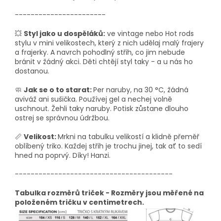
-----------------------
💥
Styl jako u dospěláků:
ve vintage nebo Hot rods
stylu v mini velikostech, který z nich udělaj malý frajery
a frajerky. A navrch pohodlný střih, co jim nebude
bránit v žádný akci. Děti chtějí styl taky - a u nás ho
dostanou.
🧼
Jak se o to starat:
Per naruby, na 30 °C, žádná
aviváž ani sušička. Používej gel a nechej volně
uschnout. Žehli taky naruby. Potisk zůstane dlouho
ostrej se správnou údržbou.
📏
Velikost:
Mrkni na tabulku velikostí a klidně přeměř
oblíbený triko. Každej střih je trochu jinej, tak ať to sedí
hned na poprvý. Díky! Hanzi.
----------------------------------------
Tabulka rozměrů triček - Rozměry jsou měřené na
položeném tričku v centimetrech.