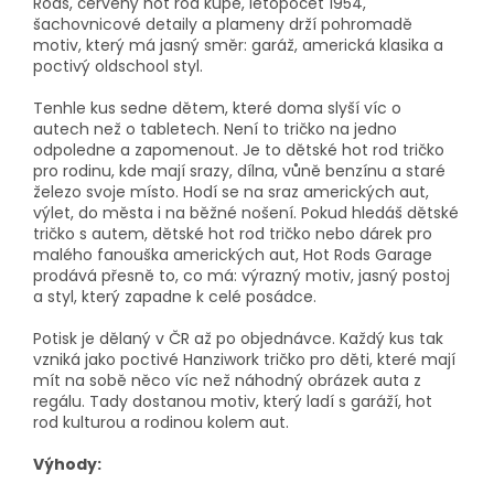
Rods, červený hot rod kupé, letopočet 1954,
šachovnicové detaily a plameny drží pohromadě
motiv, který má jasný směr: garáž, americká klasika a
poctivý oldschool styl.
Tenhle kus sedne dětem, které doma slyší víc o
autech než o tabletech. Není to tričko na jedno
odpoledne a zapomenout. Je to dětské hot rod tričko
pro rodinu, kde mají srazy, dílna, vůně benzínu a staré
železo svoje místo. Hodí se na sraz amerických aut,
výlet, do města i na běžné nošení. Pokud hledáš dětské
tričko s autem, dětské hot rod tričko nebo dárek pro
malého fanouška amerických aut, Hot Rods Garage
prodává přesně to, co má: výrazný motiv, jasný postoj
a styl, který zapadne k celé posádce.
Potisk je dělaný v ČR až po objednávce. Každý kus tak
vzniká jako poctivé Hanziwork tričko pro děti, které mají
mít na sobě něco víc než náhodný obrázek auta z
regálu. Tady dostanou motiv, který ladí s garáží, hot
rod kulturou a rodinou kolem aut.
Výhody: