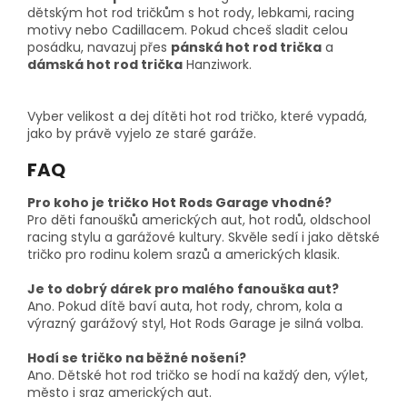
dětským hot rod tričkům s hot rody, lebkami, racing
motivy nebo Cadillacem. Pokud chceš sladit celou
posádku, navazuj přes
pánská hot rod trička
a
dámská hot rod trička
Hanziwork.
Vyber velikost a dej dítěti hot rod tričko, které vypadá,
jako by právě vyjelo ze staré garáže.
FAQ
Pro koho je tričko Hot Rods Garage vhodné?
Pro děti fanoušků amerických aut, hot rodů, oldschool
racing stylu a garážové kultury. Skvěle sedí i jako dětské
tričko pro rodinu kolem srazů a amerických klasik.
Je to dobrý dárek pro malého fanouška aut?
Ano. Pokud dítě baví auta, hot rody, chrom, kola a
výrazný garážový styl, Hot Rods Garage je silná volba.
Hodí se tričko na běžné nošení?
Ano. Dětské hot rod tričko se hodí na každý den, výlet,
město i sraz amerických aut.