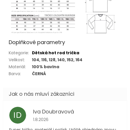
Doplňkové parametry
Kategorie
:
Dětská hot rod trička
Velikost
:
104, 116, 128, 140, 152, 164
Materiál
:
100% bavlna
Barva
:
ČERNÁ
Iva Doubravová
ID
Hodnocení obchodu je 5 z 5 hvězdiček.
1.8.2026
Super tričko, materiál i potisk. Určitě objednám znovu.