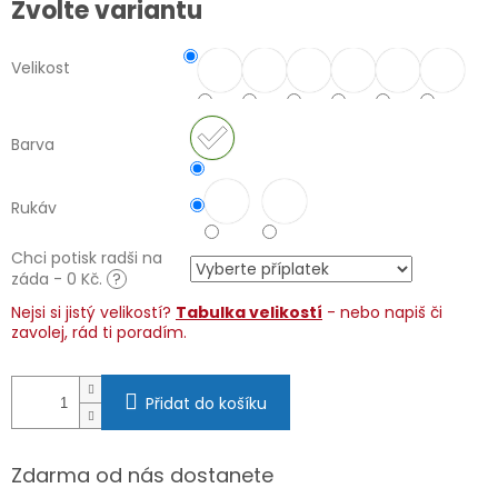
Zvolte variantu
cena:
Velikost
Barva
Rukáv
Chci potisk radši na
záda - 0 Kč.
?
Nejsi si jistý velikostí?
Tabulka velikostí
- nebo napiš či
zavolej, rád ti poradím.
Přidat do košíku
Zdarma od nás dostanete