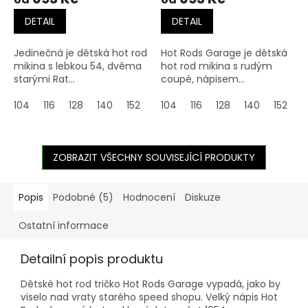
DETAIL
DETAIL
Jedinečná je dětská hot rod
Hot Rods Garage je dětská
mikina s lebkou 54, dvěma
hot rod mikina s rudým
starými Rat...
coupé, nápisem...
104
116
128
140
152
164
104
116
128
140
152
1
ZOBRAZIT VŠECHNY SOUVISEJÍCÍ PRODUKTY
Popis
Podobné (5)
Hodnocení
Diskuze
Ostatní informace
Detailní popis produktu
Dětské hot rod tričko Hot Rods Garage vypadá, jako by
viselo nad vraty starého speed shopu. Velký nápis Hot