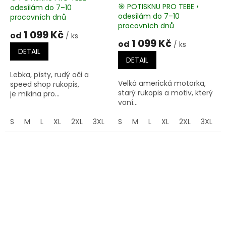
🎯 POTISKNU PRO TEBE •
odesílám do 7–10
Průměrné
odesílám do 7–10
pracovních dnů
hodnocení
pracovních dnů
produktu
1 099 Kč
od
/ ks
je
1 099 Kč
od
/ ks
5,0
DETAIL
z
DETAIL
5
Lebka, písty, rudý oči a
hvězdiček.
Velká americká motorka,
speed shop rukopis,
starý rukopis a motiv, který
je mikina pro...
voní...
S
M
L
XL
2XL
3XL
4XL
S
M
5XL
L
XL
2XL
3XL