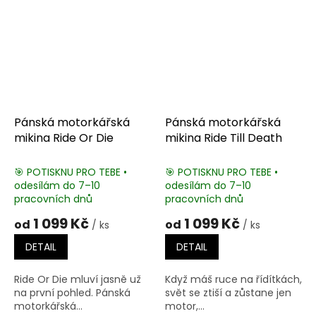
Pánská motorkářská
Pánská motorkářská
mikina Ride Or Die
mikina Ride Till Death
🎯 POTISKNU PRO TEBE •
🎯 POTISKNU PRO TEBE •
odesílám do 7–10
odesílám do 7–10
pracovních dnů
pracovních dnů
1 099 Kč
1 099 Kč
od
od
/ ks
/ ks
DETAIL
DETAIL
Ride Or Die mluví jasně už
Když máš ruce na řídítkách,
na první pohled. Pánská
svět se ztiší a zůstane jen
motorkářská...
motor,...