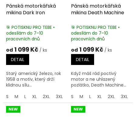
Pánská motorkářská
Pánská motorkářská
mikina Dark Iron
mikina Death Machine
🎯 POTISKNU PRO TEBE •
🎯 POTISKNU PRO TEBE •
odesílám do 7–10
odesílám do 7–10
pracovních dnů
pracovních dnů
1 099 Kč
1 099 Kč
od
od
/ ks
/ ks
DETAIL
DETAIL
Starý americký železo, rok
Když máš rád poctivý
1958 a motiv, který drží
motor a ne uhlazený
klidnou sílu...
pozlátko, Death Machine...
S
M
L
XL
2XL
3XL
4XL
S
M
5XL
L
XL
2XL
3XL
NEW
NEW