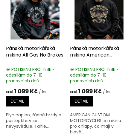
i
s
p
r
o
d
u
k
Pánská motorkářská
Pánská motorkářská
t
mikina All Gas No Brakes
mikina American
ů
Custom Motorcycles
🎯 POTISKNU PRO TEBE •
🎯 POTISKNU PRO TEBE •
odesílám do 7–10
odesílám do 7–10
pracovních dnů
pracovních dnů
1 099 Kč
1 099 Kč
od
od
/ ks
/ ks
DETAIL
DETAIL
Plyn naplno, žádné brzdy a
AMERICAN CUSTOM
postoj, který se
MOTORCYCLES je mikina
nevysvětluje. Tahle...
pro chlapy, co mají v
hlavě...