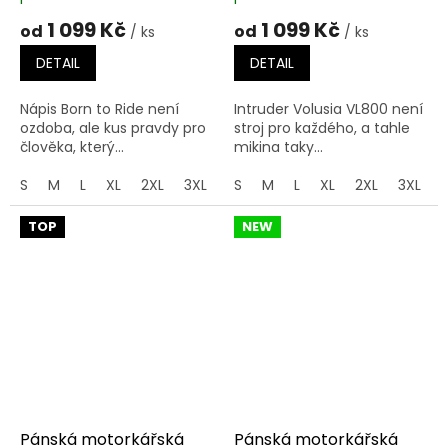
1 099 Kč
1 099 Kč
od
od
/ ks
/ ks
DETAIL
DETAIL
Nápis Born to Ride není
Intruder Volusia VL800 není
ozdoba, ale kus pravdy pro
stroj pro každého, a tahle
člověka, který...
mikina taky...
S
M
L
XL
2XL
3XL
4XL
S
M
5XL
L
XL
2XL
3XL
TOP
NEW
Pánská motorkářská
Pánská motorkářská