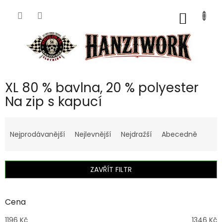
Přejít
na
NÁKUP
obsah
KOŠÍK
XL 80 % bavlna, 20 % polyester
Na zip s kapucí
Ř
a
Nejprodávanější
Nejlevnější
Nejdražší
Abecedně
z
e
n
ZAVŘÍT FILTR
í
p
r
Cena
o
d
1196
Kč
1346
Kč