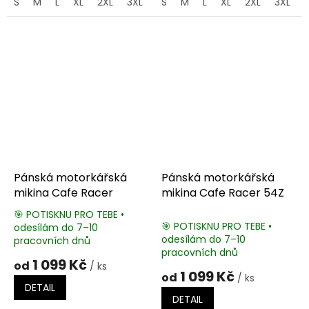
S
M
L
XL
2XL
3XL
4XL
S
M
5XL
L
XL
2XL
3XL
Pánská motorkářská
Pánská motorkářská
mikina Cafe Racer
mikina Cafe Racer 54Z
🎯 POTISKNU PRO TEBE •
🎯 POTISKNU PRO TEBE •
odesílám do 7–10
Průměrné
odesílám do 7–10
pracovních dnů
hodnocení
pracovních dnů
produktu
1 099 Kč
od
/ ks
je
1 099 Kč
od
/ ks
5,0
DETAIL
z
DETAIL
5