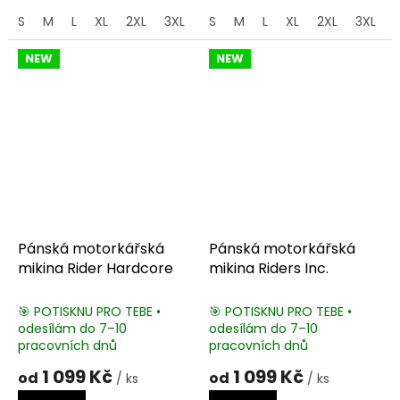
S
M
L
XL
2XL
3XL
4XL
S
M
5XL
L
XL
2XL
3XL
NEW
NEW
Pánská motorkářská
Pánská motorkářská
mikina Rider Hardcore
mikina Riders Inc.
🎯 POTISKNU PRO TEBE •
🎯 POTISKNU PRO TEBE •
odesílám do 7–10
odesílám do 7–10
pracovních dnů
pracovních dnů
1 099 Kč
1 099 Kč
od
od
/ ks
/ ks