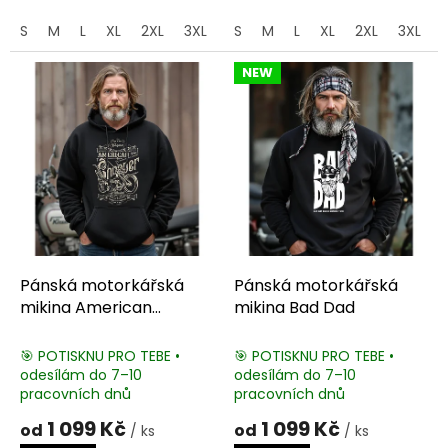
S
M
L
XL
2XL
3XL
4XL
S
M
5XL
L
XL
2XL
3XL
NEW
Pánská motorkářská
Pánská motorkářská
mikina American
mikina Bad Dad
Chopper
🎯 POTISKNU PRO TEBE •
🎯 POTISKNU PRO TEBE •
odesílám do 7–10
odesílám do 7–10
pracovních dnů
pracovních dnů
1 099 Kč
1 099 Kč
od
od
/ ks
/ ks