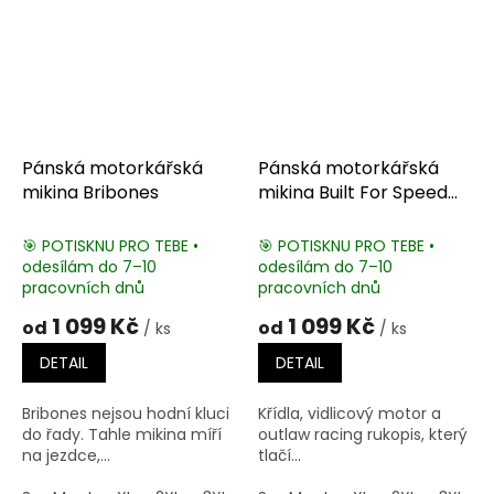
Pánská motorkářská
Pánská motorkářská
mikina Bribones
mikina Built For Speed
Motorcycle
🎯 POTISKNU PRO TEBE •
🎯 POTISKNU PRO TEBE •
odesílám do 7–10
odesílám do 7–10
pracovních dnů
pracovních dnů
1 099 Kč
1 099 Kč
od
od
/ ks
/ ks
DETAIL
DETAIL
Bribones nejsou hodní kluci
Křídla, vidlicový motor a
do řady. Tahle mikina míří
outlaw racing rukopis, který
na jezdce,...
tlačí...