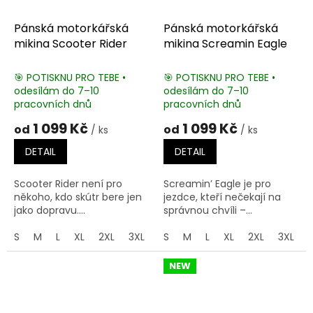
Pánská motorkářská
Pánská motorkářská
mikina Scooter Rider
mikina Screamin Eagle
🎯 POTISKNU PRO TEBE •
🎯 POTISKNU PRO TEBE •
odesílám do 7–10
odesílám do 7–10
pracovních dnů
pracovních dnů
1 099 Kč
1 099 Kč
od
od
/ ks
/ ks
DETAIL
DETAIL
Scooter Rider není pro
Screamin’ Eagle je pro
někoho, kdo skútr bere jen
jezdce, kteří nečekají na
jako dopravu....
správnou chvíli –...
S
M
L
XL
2XL
3XL
4XL
S
M
5XL
L
XL
2XL
3XL
NEW