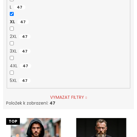
L
47
XL
47
2XL
47
3XL
47
4XL
47
5XL
47
VYMAZAT FILTRY
Položek k zobrazení:
47
V
TOP
ý
p