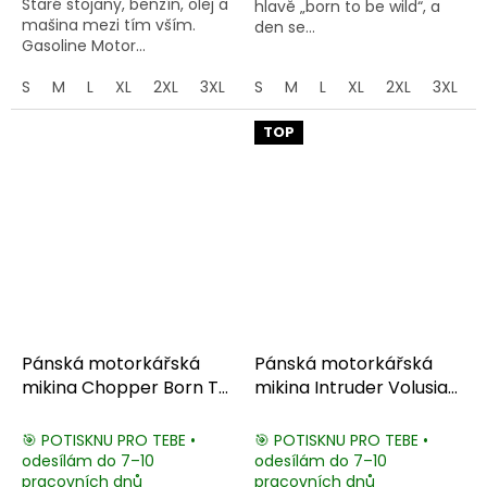
Staré stojany, benzín, olej a
hlavě „born to be wild“, a
mašina mezi tím vším.
den se...
Gasoline Motor...
S
M
L
XL
2XL
3XL
4XL
S
M
5XL
L
XL
2XL
3XL
TOP
Pánská motorkářská
Pánská motorkářská
mikina Chopper Born To
mikina Intruder Volusia
Ride
VL800
🎯 POTISKNU PRO TEBE •
🎯 POTISKNU PRO TEBE •
odesílám do 7–10
odesílám do 7–10
pracovních dnů
pracovních dnů