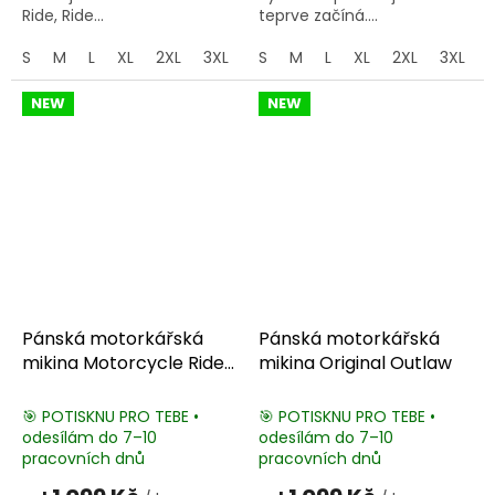
Ride, Ride...
teprve začíná....
S
M
L
XL
2XL
3XL
4XL
S
M
5XL
L
XL
2XL
3XL
NEW
NEW
Pánská motorkářská
Pánská motorkářská
mikina Motorcycle Rider
mikina Original Outlaw
Club
🎯 POTISKNU PRO TEBE •
🎯 POTISKNU PRO TEBE •
odesílám do 7–10
odesílám do 7–10
pracovních dnů
pracovních dnů