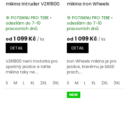
mikina Intruder VZR1800
mikina Iron Wheels
🎯 POTISKNU PRO TEBE •
🎯 POTISKNU PRO TEBE •
odesílám do 7–10
odesílám do 7–10
pracovních dnů
pracovních dnů
1 099 Kč
1 099 Kč
od
od
/ ks
/ ks
DETAIL
DETAIL
VZR1800 není motorka pro
Iron Wheels mikina je pro
opatrný jezdce a tahle
jezdce, kterému je bližší
mikina taky ne....
prach,...
S
M
L
XL
2XL
3XL
4XL
S
M
5XL
L
XL
2XL
3XL
NEW