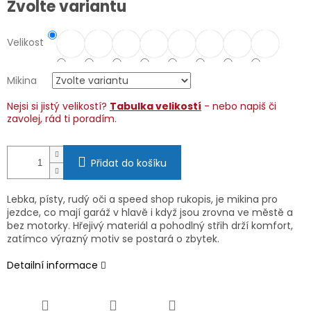
Zvolte variantu
cena:
Velikost
Mikina
Nejsi si jistý velikostí?
Tabulka velikostí
- nebo napiš či
zavolej, rád ti poradím.
Přidat do košíku
Lebka, písty, rudý oči a speed shop rukopis, je mikina pro
jezdce, co mají garáž v hlavě i když jsou zrovna ve městě a
bez motorky. Hřejivý materiál a pohodlný střih drží komfort,
zatímco výrazný motiv se postará o zbytek.
Detailní informace