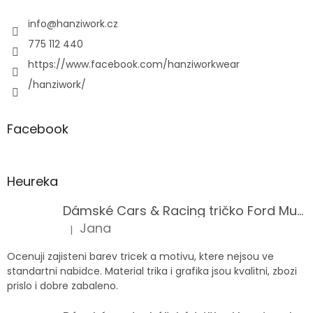
info
@
hanziwork.cz
775 112 440
https://www.facebook.com/hanziworkwear
/hanziwork/
Facebook
Heureka
Dámské Cars & Racing tričko Ford Mustang 5. generace
Jana
|
Hodnocení produktu je 5 z 5 hvězdiček.
Ocenuji zajisteni barev tricek a motivu, ktere nejsou ve
standartni nabidce. Material trika i grafika jsou kvalitni, zbozi
prislo i dobre zabaleno.