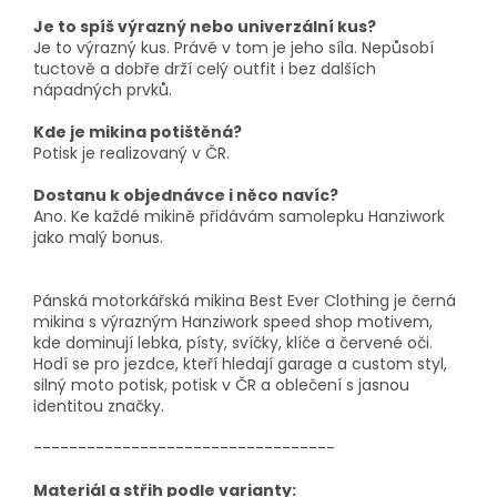
Je to spíš výrazný nebo univerzální kus?
Je to výrazný kus. Právě v tom je jeho síla. Nepůsobí
tuctově a dobře drží celý outfit i bez dalších
nápadných prvků.
Kde je mikina potištěná?
Potisk je realizovaný v ČR.
Dostanu k objednávce i něco navíc?
Ano. Ke každé mikině přidávám samolepku Hanziwork
jako malý bonus.
Pánská motorkářská mikina Best Ever Clothing je černá
mikina s výrazným Hanziwork speed shop motivem,
kde dominují lebka, písty, svíčky, klíče a červené oči.
Hodí se pro jezdce, kteří hledají garage a custom styl,
silný moto potisk, potisk v ČR a oblečení s jasnou
identitou značky.
----------------------------------
Materiál a střih podle varianty: