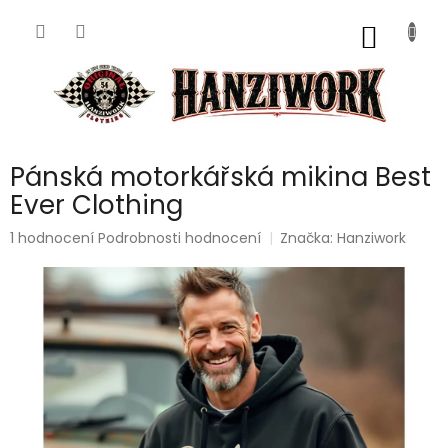
Přejít
na
NÁKUP
obsah
KOŠÍK
Pánská motorkářská mikina Best
Ever Clothing
Průměrné
1 hodnocení
Podrobnosti hodnocení
Značka:
Hanziwork
hodnocení
produktu
je
5,0
z
5
hvězdiček.