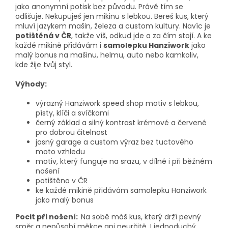
jako anonymní potisk bez původu. Právě tím se
odlišuje. Nekupuješ jen mikinu s lebkou. Bereš kus, který
mluví jazykem mašin, železa a custom kultury. Navíc je
potištěná v ČR
, takže víš, odkud jde a za čím stojí. A ke
každé mikině přidávám i
samolepku Hanziwork
jako
malý bonus na mašinu, helmu, auto nebo kamkoliv,
kde žije tvůj styl.
Výhody:
výrazný Hanziwork speed shop motiv s lebkou,
písty, klíči a svíčkami
černý základ a silný kontrast krémové a červené
pro dobrou čitelnost
jasný garage a custom výraz bez tuctového
moto vzhledu
motiv, který funguje na srazu, v dílně i při běžném
nošení
potištěno v ČR
ke každé mikině přidávám samolepku Hanziwork
jako malý bonus
Pocit při nošení:
Na sobě máš kus, který drží pevný
směr a nepůsobí měkce ani neurčitě. I jednoduchý