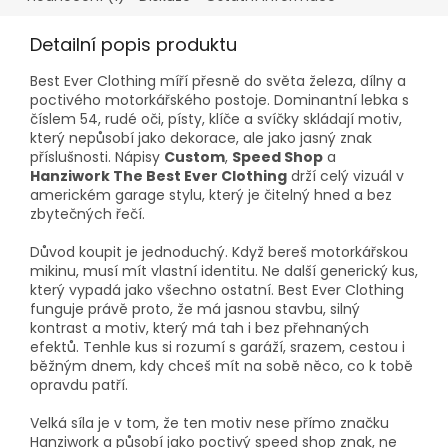
Detailní popis produktu
Best Ever Clothing míří přesně do světa železa, dílny a
poctivého motorkářského postoje. Dominantní lebka s
číslem 54, rudé oči, písty, klíče a svíčky skládají motiv,
který nepůsobí jako dekorace, ale jako jasný znak
příslušnosti. Nápisy
Custom
,
Speed Shop
a
Hanziwork The Best Ever Clothing
drží celý vizuál v
americkém garage stylu, který je čitelný hned a bez
zbytečných řečí.
Důvod koupit je jednoduchý. Když bereš motorkářskou
mikinu, musí mít vlastní identitu. Ne další generický kus,
který vypadá jako všechno ostatní. Best Ever Clothing
funguje právě proto, že má jasnou stavbu, silný
kontrast a motiv, který má tah i bez přehnaných
efektů. Tenhle kus si rozumí s garáží, srazem, cestou i
běžným dnem, kdy chceš mít na sobě něco, co k tobě
opravdu patří.
Velká síla je v tom, že ten motiv nese přímo značku
Hanziwork a působí jako poctivý speed shop znak, ne