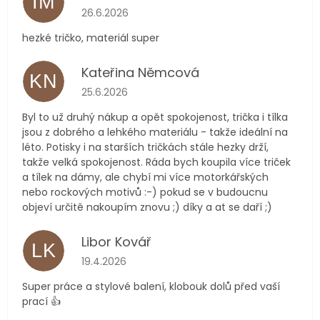
IM
Hodnocení obchodu je 5 z 5 hvězdiček.
26.6.2026
hezké tričko, materiál super
Kateřina Němcová
KN
Hodnocení obchodu je 5 z 5 hvězdiček.
25.6.2026
Byl to už druhý nákup a opět spokojenost, trička i tílka
jsou z dobrého a lehkého materiálu - takže ideální na
léto. Potisky i na starších tričkách stále hezky drží,
takže velká spokojenost. Ráda bych koupila více triček
a tílek na dámy, ale chybí mi více motorkářských
nebo rockových motivů :-) pokud se v budoucnu
objeví určitě nakoupím znovu ;) díky a at se daří ;)
Libor Kovář
LK
Hodnocení obchodu je 5 z 5 hvězdiček.
19.4.2026
Super práce a stylové balení, klobouk dolů před vaší
prací 👍