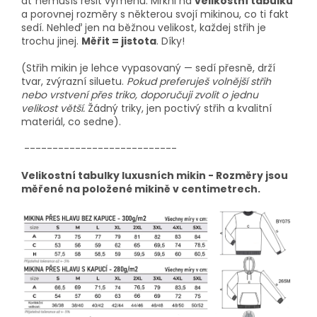
ať nemusíš řešit výměnu. Mrkni na
velikostní tabulku
a porovnej rozměry s některou svojí mikinou, co ti fakt
sedí. Nehleď jen na běžnou velikost, každej střih je
trochu jinej.
Měřit = jistota
. Díky!
(Střih mikin je lehce vypasovaný — sedí přesně, drží
tvar, zvýrazní siluetu.
Pokud preferuješ volnější střih
nebo vrstvení přes triko, doporučuji zvolit o jednu
velikost větší.
Žádný triky, jen poctivý střih a kvalitní
materiál, co sedne).
---------------------------
Velikostní tabulky luxusních mikin - Rozměry jsou
měřené na položené mikině v centimetrech.