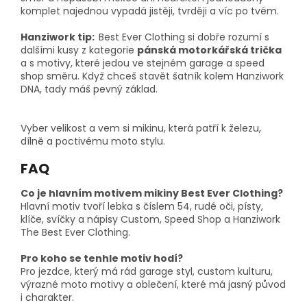
komplet najednou vypadá jistěji, tvrději a víc po tvém.
Hanziwork tip:
Best Ever Clothing si dobře rozumí s
dalšími kusy z kategorie
pánská motorkářská trička
a s motivy, které jedou ve stejném garage a speed
shop směru. Když chceš stavět šatník kolem Hanziwork
DNA, tady máš pevný základ.
Vyber velikost a vem si mikinu, která patří k železu,
dílně a poctivému moto stylu.
FAQ
Co je hlavním motivem mikiny Best Ever Clothing?
Hlavní motiv tvoří lebka s číslem 54, rudé oči, písty,
klíče, svíčky a nápisy Custom, Speed Shop a Hanziwork
The Best Ever Clothing.
Pro koho se tenhle motiv hodí?
Pro jezdce, který má rád garage styl, custom kulturu,
výrazné moto motivy a oblečení, které má jasný původ
i charakter.