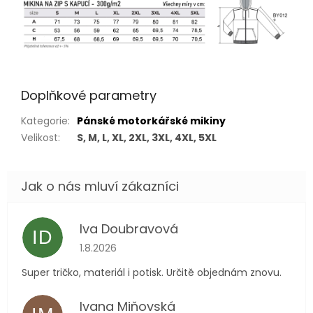
Doplňkové parametry
Kategorie
:
Pánské motorkářské mikiny
Velikost
:
S, M, L, XL, 2XL, 3XL, 4XL, 5XL
Iva Doubravová
ID
Hodnocení obchodu je 5 z 5 hvězdiček.
1.8.2026
Super tričko, materiál i potisk. Určitě objednám znovu.
Ivana Miňovská