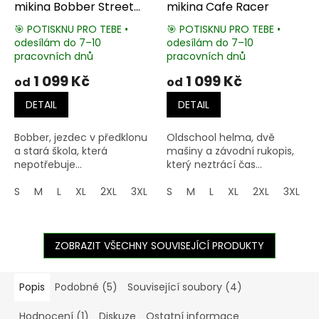
mikina Bobber Street
mikina Cafe Racer
Racers
🎯 POTISKNU PRO TEBE •
🎯 POTISKNU PRO TEBE •
odesílám do 7–10
odesílám do 7–10
Průměrné
Průměrné
pracovních dnů
pracovních dnů
hodnocení
hodnocení
produktu
produktu
1 099 Kč
1 099 Kč
od
od
je
je
5,0
5,0
DETAIL
DETAIL
z
z
5
5
Bobber, jezdec v předklonu
Oldschool helma, dvě
hvězdiček.
hvězdiček.
a stará škola, která
mašiny a závodní rukopis,
nepotřebuje...
který neztrácí čas...
S
M
L
XL
2XL
3XL
4XL
S
M
5XL
L
XL
2XL
3XL
ZOBRAZIT VŠECHNY SOUVISEJÍCÍ PRODUKTY
Popis
Podobné (5)
Související soubory (4)
Hodnocení (1)
Diskuze
Ostatní informace