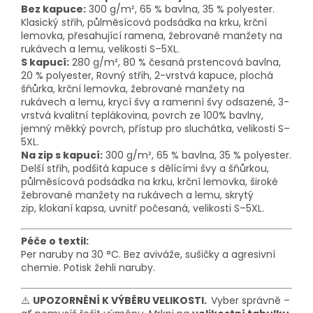
Bez kapuce:
300 g/m², 65 % bavlna, 35 % polyester.
Klasický střih, půlměsícová podsádka na krku,
krční
lemovka
, přesahující ramena, žebrované manžety na
rukávech a lemu
, velikosti S–5XL.
S kapucí:
280 g/m², 80 % česaná prstencová bavlna,
20 % polyester,
Rovný střih, 2-vrstvá kapuce, plochá
šňůrka,
krční lemovka
, žebrované manžety na
rukávech a lemu, krycí švy a ramenní švy odsazené, 3-
vrstvá kvalitní teplákovina, povrch ze 100% bavlny,
jemný měkký povrch, přístup pro sluchátka
, velikosti S–
5XL.
Na zip s kapucí:
300 g/m², 65 % bavlna, 35 % polyester.
Delší střih, podšitá kapuce s dělícími švy a šňůrkou,
půlměsícová podsádka na krku,
krční lemovka
, široké
žebrované manžety na rukávech a lemu, skrytý
zip,
klokaní kapsa
, uvnitř počesaná
, velikosti S–5XL.
Péče o textil:
Per naruby na 30 °C. Bez aviváže, sušičky a agresivní
chemie. Potisk žehli naruby.
⚠️
UPOZORNĚNÍ K VÝBĚRU VELIKOSTI.
Vyber správně –