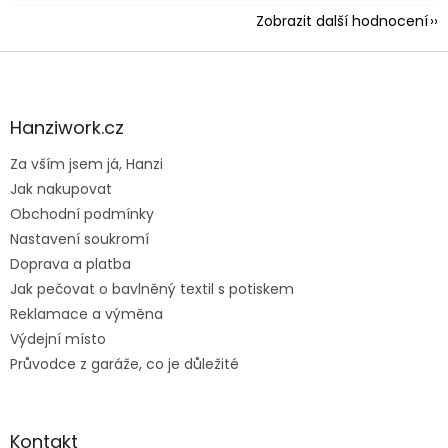
Zobrazit další hodnocení
Z
á
p
a
Hanziwork.cz
t
Za vším jsem já, Hanzi
í
Jak nakupovat
Obchodní podmínky
Nastavení soukromí
Doprava a platba
Jak pečovat o bavlněný textil s potiskem
Reklamace a výměna
Výdejní místo
Průvodce z garáže, co je důležité
Kontakt