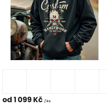
od
1 099 Kč
/ ks
Měrná