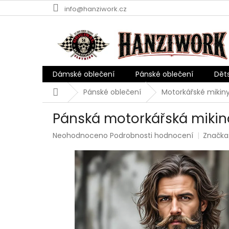
Přejít
info@hanziwork.cz
na
obsah
Dámské oblečení
Pánské oblečení
Dět
Domů
Pánské oblečení
Motorkářské mikin
Pánská motorkářská mikina
Průměrné
Neohodnoceno
Podrobnosti hodnocení
Značka
hodnocení
produktu
je
0,0
z
5
hvězdiček.