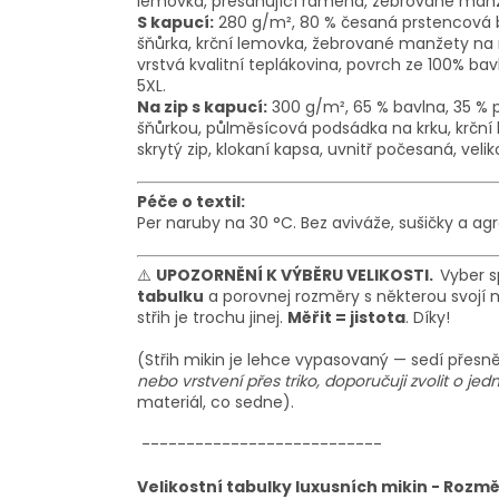
lemovka
, přesahující ramena, žebrované man
S kapucí:
280 g/m², 80 % česaná prstencová b
šňůrka,
krční lemovka
, žebrované manžety na 
vrstvá kvalitní teplákovina, povrch ze 100% ba
5XL.
Na zip s kapucí:
300 g/m², 65 % bavlna, 35 % 
šňůrkou, půlměsícová podsádka na krku,
krční
skrytý zip,
klokaní kapsa
, uvnitř počesaná
, veli
Péče o textil:
Per naruby na 30 °C. Bez aviváže, sušičky a agr
⚠️
UPOZORNĚNÍ K VÝBĚRU VELIKOSTI.
Vyber s
tabulku
a porovnej rozměry s některou svojí mi
střih je trochu jinej.
Měřit = jistota
. Díky!
(Střih mikin je lehce vypasovaný — sedí přesně, 
nebo vrstvení přes triko, doporučuji zvolit o jedn
materiál, co sedne).
---------------------------
Velikostní tabulky luxusních mikin - Rozm