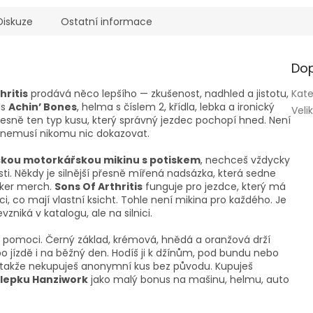
Diskuze
Ostatní informace
Dop
hritis
prodává něco lepšího — zkušenost, nadhled a jistotu,
Kate
is
Achin’ Bones
, helma s číslem 2, křídla, lebka a ironický
Veli
přesně ten typ kusu, který správný jezdec pochopí hned. Není
i a nemusí nikomu nic dokazovat.
kou motorkářskou mikinu s potiskem
, nechceš vždycky
osti. Někdy je silnější přesně mířená nadsázka, která sedne
iker merch.
Sons Of Arthritis
funguje pro jezdce, který má
i, co mají vlastní ksicht. Tohle není mikina pro každého. Je
vzniká v katalogu, ale na silnici.
ší pomoci. Černý základ, krémová, hnědá a oranžová drží
 po jízdě i na běžný den. Hodíš ji k džínům, pod bundu nebo
 takže nekupuješ anonymní kus bez původu. Kupuješ
lepku Hanziwork
jako malý bonus na mašinu, helmu, auto