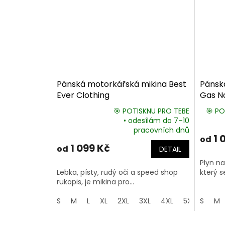
Pánská motorkářská mikina Best
Pánská
Ever Clothing
Gas N
🎯 POTISKNU PRO TEBE
🎯 PO
• odesílám do 7–10
Průměrné
pracovních dnů
hodnocení
1 
od
produktu
1 099 Kč
od
DETAIL
je
5,0
Plyn na
z
Lebka, písty, rudý oči a speed shop
který s
5
rukopis, je mikina pro...
hvězdiček.
S
M
L
XL
2XL
3XL
4XL
5XL
S
M