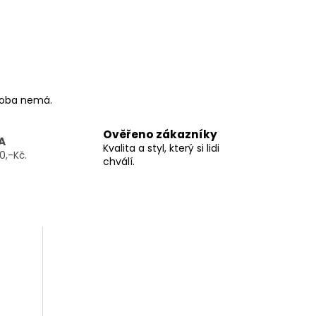
ýroba nemá.
Ověřeno zákazníky
A
Kvalita a styl, který si lidi
0,-Kč.
chválí.