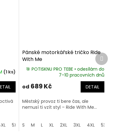
Pánské motorkářské tričko Ride
Další
With Me
produkt
🎯 POTISKNU PRO TEBE • odesílám do
EM
(1 ks)
7–10 pracovních dnů
689 Kč
od
ETAIL
DETAIL
poctivá
Městský provoz ti bere čas, ale
nemusí ti vzít styl – Ride With Me...
4XL
5XL
S
M
L
XL
2XL
3XL
4XL
5XL