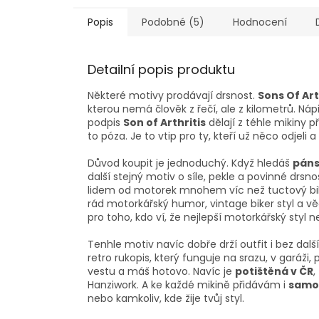
Popis
Podobné (5)
Hodnocení
Detailní popis produktu
Některé motivy prodávají drsnost.
Sons Of Art
kterou nemá člověk z řečí, ale z kilometrů. Náp
podpis
Son of Arthritis
dělají z téhle mikiny 
to póza. Je to vtip pro ty, kteří už něco odjel
Důvod koupit je jednoduchý. Když hledáš
páns
další stejný motiv o síle, pekle a povinné drsn
lidem od motorek mnohem víc než tuctový b
rád motorkářský humor, vintage biker styl a věc
pro toho, kdo ví, že nejlepší motorkářský styl ne
Tenhle motiv navíc dobře drží outfit i bez dal
retro rukopis, který funguje na srazu, v garáži,
vestu a máš hotovo. Navíc je
potištěná v ČR
,
Hanziwork. A ke každé mikině přidávám i
samo
nebo kamkoliv, kde žije tvůj styl.