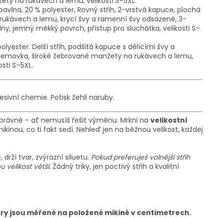
žety na rukávech a lemu
, velikosti S–5XL.
avlna, 20 % polyester,
Rovný střih, 2-vrstvá kapuce, plochá
rukávech a lemu, krycí švy a ramenní švy odsazené, 3-
vlny, jemný měkký povrch, přístup pro sluchátka
, velikosti S–
polyester.
Delší střih, podšitá kapuce s dělícími švy a
 lemovka
, široké žebrované manžety na rukávech a lemu,
kosti S–5XL.
esivní chemie. Potisk žehli naruby.
právně – ať nemusíš řešit výměnu. Mrkni na
velikostní
kinou, co ti fakt sedí. Nehleď jen na běžnou velikost, každej
drží tvar, zvýrazní siluetu.
Pokud preferuješ volnější střih
u velikost větší.
Žádný triky, jen poctivý střih a kvalitní
ěry jsou měřené na položené mikině v centimetrech.