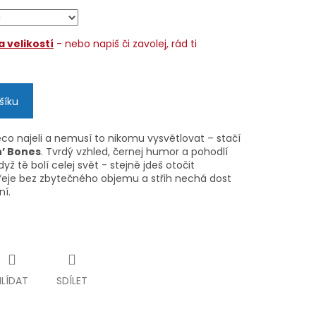
 velikostí
- nebo napiš či zavolej, rád ti
šíku
ěco najeli a nemusí to nikomu vysvětlovat – stačí
n’ Bones
. Tvrdý vzhled, černej humor a pohodlí
dyž tě bolí celej svět - stejně jdeš otočit
hřeje bez zbytečného objemu a střih nechá dost
ní.
HLÍDAT
SDÍLET