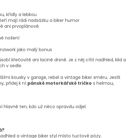
, křídly a lebkou
teří mají rádi nadsázku a biker humor
vě ani prvoplánově
žné nošení
nziwork jako malý bonus
bí křečovitě ani lacině drsně. Je z něj cítit nadhled, klid a
ch v sedle.
alšími kousky v garage, rebel a vintage biker směru. Jestli
y, přidej k ní
pánské motorkářské tričko
s helmou,
pí hlavně ten, kdo už něco opravdu odjel.
á?
adhled a vintage biker styl místo tuctové pózy.