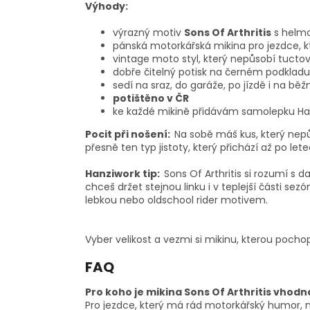
Výhody:
výrazný motiv
Sons Of Arthritis
s helmou
pánská motorkářská mikina pro jezdce, k
vintage moto styl, který nepůsobí tucto
dobře čitelný potisk na černém podkladu
sedí na sraz, do garáže, po jízdě i na bě
potištěno v ČR
ke každé mikině přidávám samolepku Ha
Pocit při nošení:
Na sobě máš kus, který nepůso
přesně ten typ jistoty, který přichází až po lete
Hanziwork tip:
Sons Of Arthritis si rozumí s d
chceš držet stejnou linku i v teplejší části sezón
lebkou nebo oldschool rider motivem.
Vyber velikost a vezmi si mikinu, kterou pocho
FAQ
Pro koho je mikina Sons Of Arthritis vhodn
Pro jezdce, který má rád motorkářský humor, n