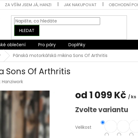
ZA VŠÍM JSEM JÁ, HANZI
JAK NAKUPOVAT
OBCHODNÍ PO
HLEDAT
ské oblečení
Pro páry
Doplňky
y
Pánská motorkářská mikina Sons Of Arthritis
 Sons Of Arthritis
:
Hanziwork
od
1 099 Kč
/ ks
Měrná
Zvolte variantu
cena:
Velikost