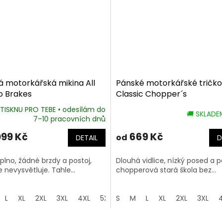
 motorkářská mikina All
Pánské motorkářské tričko
o Brakes
Classic Chopper´s
TISKNU PRO TEBE • odesílám do
🚚 SKLAD
7–10 pracovních dnů
099 Kč
669 Kč
od
DETAIL
D
plno, žádné brzdy a postoj,
Dlouhá vidlice, nízký posed a 
e nevysvětluje. Tahle...
chopperová stará škola bez...
L
XL
2XL
3XL
4XL
5XL
S
M
L
XL
2XL
3XL