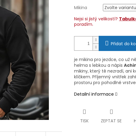
Mikina
Nejsi si jistý velikostí?
Tabulka
poradím.
Přidat do ko
je mikina pro jezdce, co už n
helma s lebkou a nápis
Achi
mikiny, který tě nezradí, ani k
klíčkem. Příjemný vnitřek za
prostoru pro pohodlné vrstve
Detailní informace
TISK
ZEPTAT SE