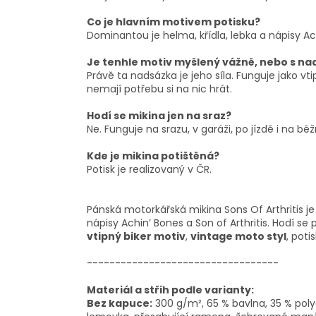
Co je hlavním motivem potisku?
Dominantou je helma, křídla, lebka a nápisy Achi
Je tenhle motiv myšlený vážně, nebo s n
Právě ta nadsázka je jeho síla. Funguje jako vti
nemají potřebu si na nic hrát.
Hodí se mikina jen na sraz?
Ne. Funguje na srazu, v garáži, po jízdě i na 
Kde je mikina potištěná?
Potisk je realizovaný v ČR.
Pánská motorkářská mikina Sons Of Arthritis je
nápisy Achin’ Bones a Son of Arthritis. Hodí se p
vtipný biker motiv
,
vintage moto styl
, poti
----------------------------------
Materiál a střih podle varianty:
Bez kapuce:
300 g/m², 65 % bavlna, 35 % poly