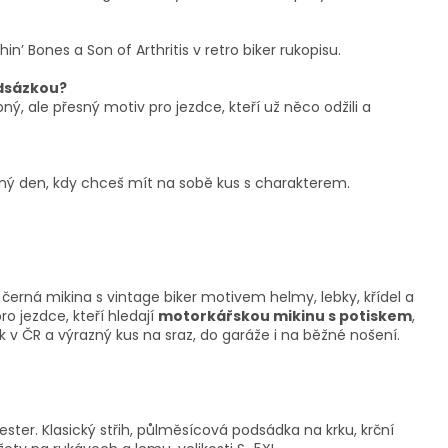
n’ Bones a Son of Arthritis v retro biker rukopisu.
adsázkou?
pný, ale přesný motiv pro jezdce, kteří už něco odžili a
běžný den, kdy chceš mít na sobě kus s charakterem.
 černá mikina s vintage biker motivem helmy, lebky, křídel a
ro jezdce, kteří hledají
motorkářskou mikinu s potiskem
,
sk v ČR a výrazný kus na sraz, do garáže i na běžné nošení.
ester.
Klasický střih, půlměsícová podsádka na krku,
krční