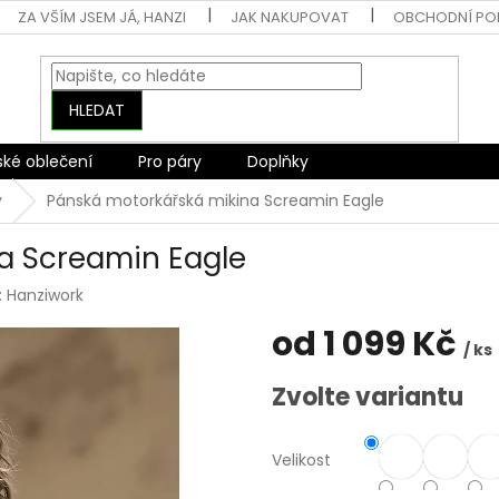
ZA VŠÍM JSEM JÁ, HANZI
JAK NAKUPOVAT
OBCHODNÍ PO
HLEDAT
ské oblečení
Pro páry
Doplňky
y
Pánská motorkářská mikina Screamin Eagle
a Screamin Eagle
:
Hanziwork
od
1 099 Kč
/ ks
Měrná
Zvolte variantu
cena:
Velikost