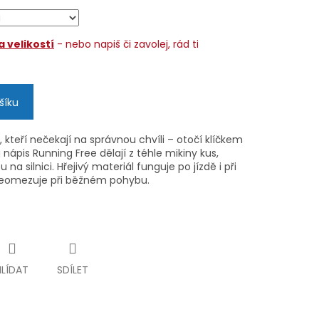
 velikostí
- nebo napiš či zavolej, rád ti
šíku
, kteří nečekají na správnou chvíli – otočí klíčkem
 nápis Running Free dělají z téhle mikiny kus,
na silnici. Hřejivý materiál funguje po jízdě i při
eomezuje při běžném pohybu.
HLÍDAT
SDÍLET