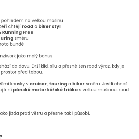
 pohledem na velkou mašinu
eří chtějí
road
a
biker styl
m
Running Free
ouring
směru
 moto bundě
nziwork jako malý bonus
ází do davu. Drží klid, sílu a přesně ten road výraz, kdy je
a prostor před tebou.
lšími kousky v
cruiser
,
touring
a
biker
směru. Jestli chceš
ej k ní
pánské motorkářské tričko
s velkou mašinou, road
ako jízda proti větru a přesně tak i působí.
?