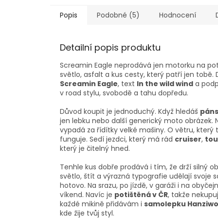
Popis
Podobné (5)
Hodnocení
Detailní popis produktu
Screamin Eagle neprodává jen motorku na poti
světlo, asfalt a kus cesty, který patří jen tob
Screamin Eagle
, text
In the wild wind
a podp
v road stylu, svobodě a tahu dopředu.
Důvod koupit je jednoduchý. Když hledáš
páns
jen lebku nebo další generický moto obrázek. 
vypadá za řídítky velké mašiny. O větru, který 
funguje. Sedí jezdci, který má rád
cruiser
,
tou
který je čitelný hned.
Tenhle kus dobře prodává i tím, že drží silný 
světlo, štít a výrazná typografie udělají svoj
hotovo. Na srazu, po jízdě, v garáži i na obyče
víkend. Navíc je
potištěná v ČR
, takže nekup
každé mikině přidávám i
samolepku Hanziwo
kde žije tvůj styl.