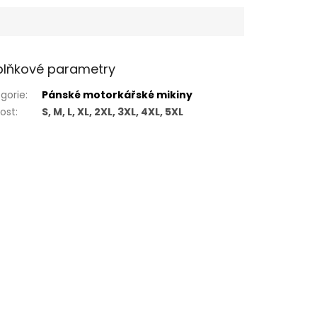
lňkové parametry
gorie
:
Pánské motorkářské mikiny
kost
:
S, M, L, XL, 2XL, 3XL, 4XL, 5XL