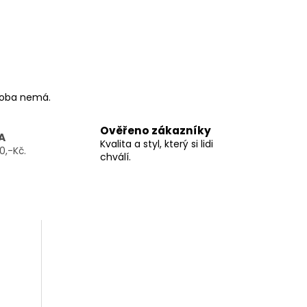
ýroba nemá.
Ověřeno zákazníky
A
Kvalita a styl, který si lidi
0,-Kč.
chválí.