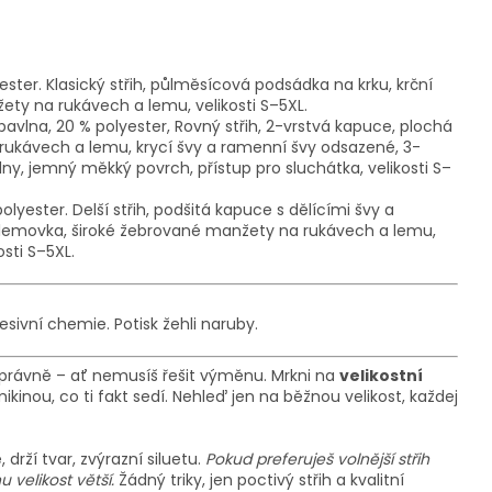
ester.
Klasický střih, půlměsícová podsádka na krku,
krční
žety na rukávech a lemu
, velikosti S–5XL.
avlna, 20 % polyester,
Rovný střih, 2-vrstvá kapuce, plochá
rukávech a lemu, krycí švy a ramenní švy odsazené, 3-
vlny, jemný měkký povrch, přístup pro sluchátka
, velikosti S–
polyester.
Delší střih, podšitá kapuce s dělícími švy a
 lemovka
, široké žebrované manžety na rukávech a lemu,
kosti S–5XL.
esivní chemie. Potisk žehli naruby.
právně – ať nemusíš řešit výměnu. Mrkni na
velikostní
kinou, co ti fakt sedí. Nehleď jen na běžnou velikost, každej
drží tvar, zvýrazní siluetu.
Pokud preferuješ volnější střih
u velikost větší.
Žádný triky, jen poctivý střih a kvalitní