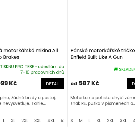
 motorkářská mikina All
Pánské motorkářské tričko
o Brakes
Enfield Built Like A Gun
TISKNU PRO TEBE • odesílám do
🚚 SKLAD
Průměrné
7–10 pracovních dnů
hodnocení
produktu
099 Kč
587 Kč
od
DETAIL
D
je
5,0
plno, žádné brzdy a postoj,
Motorka na potisku chybí zám
z
e nevysvětluje. Tahle...
znak RE, puška v písmenech a..
5
hvězdiček.
L
XL
2XL
3XL
4XL
5XL
S
M
L
XL
2XL
3XL