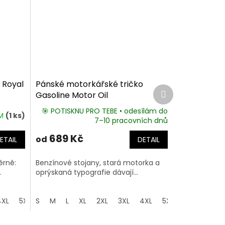
 Royal
Pánské motorkářské tričko
Další
Gasoline Motor Oil
produkt
🎯 POTISKNU PRO TEBE • odesílám do
EM
(1 ks)
7–10 pracovních dnů
689 Kč
od
ETAIL
DETAIL
ěrně:
Benzínové stojany, stará motorka a
.
oprýskaná typografie dávají...
4XL
5XL
S
M
L
XL
2XL
3XL
4XL
5XL