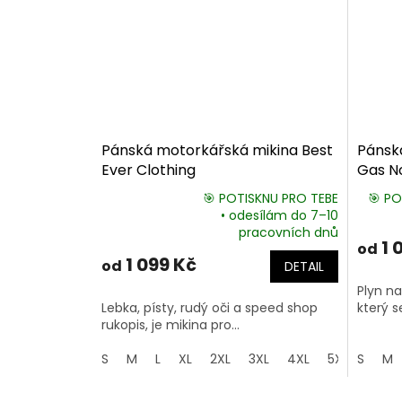
Pánská motorkářská mikina Best
Pánská
Ever Clothing
Gas N
🎯 POTISKNU PRO TEBE
🎯 PO
• odesílám do 7–10
Průměrné
pracovních dnů
hodnocení
1 
od
produktu
1 099 Kč
od
DETAIL
je
5,0
Plyn na
z
Lebka, písty, rudý oči a speed shop
který s
5
rukopis, je mikina pro...
hvězdiček.
S
M
L
XL
2XL
3XL
4XL
5XL
S
M