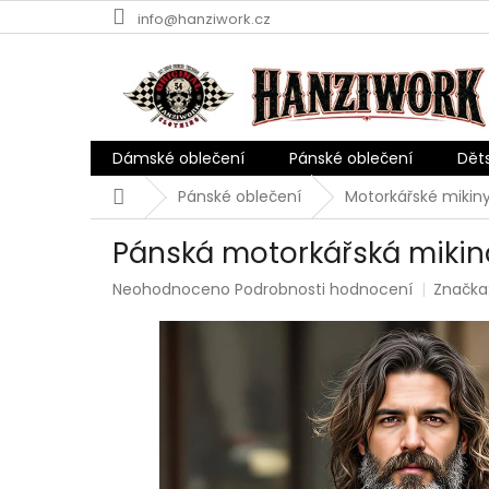
Přejít
info@hanziwork.cz
na
obsah
Dámské oblečení
Pánské oblečení
Dět
Domů
Pánské oblečení
Motorkářské mikin
Pánská motorkářská mikin
Průměrné
Neohodnoceno
Podrobnosti hodnocení
Značka
hodnocení
produktu
je
0,0
z
5
hvězdiček.