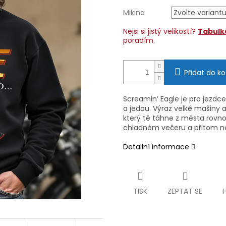
Mikina
Nejsi si jistý velikostí?
Tabulka
poradím.
Přidat do ko
Screamin’ Eagle je pro jezdce
a jedou. Výraz velké mašiny a
který tě táhne z města rovnou 
chladném večeru a přitom n
Detailní informace
TISK
ZEPTAT SE