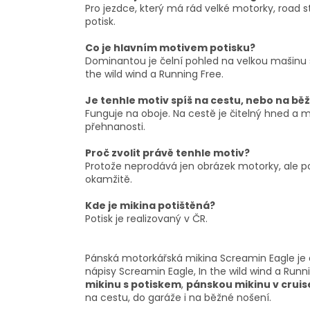
Pro jezdce, který má rád velké motorky, road 
potisk.
Co je hlavním motivem potisku?
Dominantou je čelní pohled na velkou mašinu 
the wild wind a Running Free.
Je tenhle motiv spíš na cestu, nebo na bě
Funguje na oboje. Na cestě je čitelný hned a m
přehnanosti.
Proč zvolit právě tenhle motiv?
Protože neprodává jen obrázek motorky, ale po
okamžitě.
Kde je mikina potištěná?
Potisk je realizovaný v ČR.
Pánská motorkářská mikina Screamin Eagle je
nápisy Screamin Eagle, In the wild wind a Runni
mikinu s potiskem
,
pánskou mikinu v cruis
na cestu, do garáže i na běžné nošení.