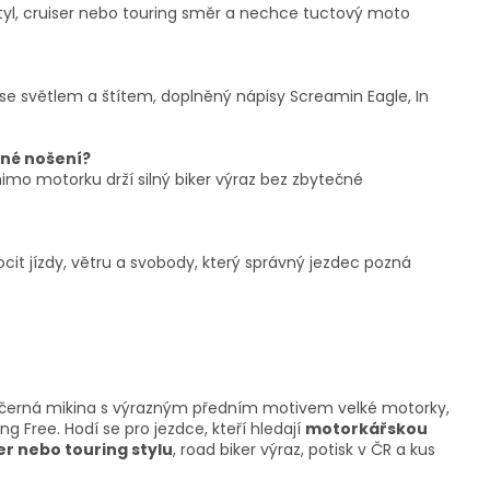
styl, cruiser nebo touring směr a nechce tuctový moto
se světlem a štítem, doplněný nápisy Screamin Eagle, In
žné nošení?
imo motorku drží silný biker výraz bez zbytečné
cit jízdy, větru a svobody, který správný jezdec pozná
 černá mikina s výrazným předním motivem velké motorky,
ng Free. Hodí se pro jezdce, kteří hledají
motorkářskou
er nebo touring stylu
, road biker výraz, potisk v ČR a kus