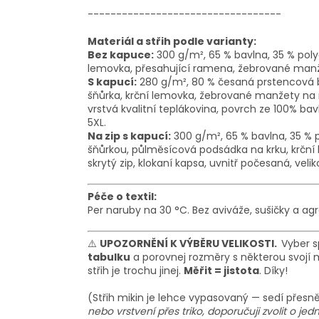
----------------------------------
Materiál a střih podle varianty:
Bez kapuce:
300 g/m², 65 % bavlna, 35 % poly
lemovka
, přesahující ramena, žebrované man
S kapucí:
280 g/m², 80 % česaná prstencová b
šňůrka,
krční lemovka
, žebrované manžety na 
vrstvá kvalitní teplákovina, povrch ze 100% ba
5XL.
Na zip s kapucí:
300 g/m², 65 % bavlna, 35 % 
šňůrkou, půlměsícová podsádka na krku,
krční
skrytý zip,
klokaní kapsa
, uvnitř počesaná
, veli
Péče o textil:
Per naruby na 30 °C. Bez aviváže, sušičky a agr
⚠️
UPOZORNĚNÍ K VÝBĚRU VELIKOSTI.
Vyber s
tabulku
a porovnej rozměry s některou svojí mi
střih je trochu jinej.
Měřit = jistota
. Díky!
(Střih mikin je lehce vypasovaný — sedí přesně, 
nebo vrstvení přes triko, doporučuji zvolit o jedn