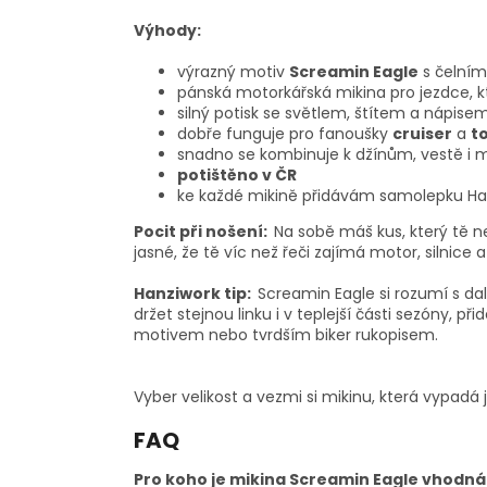
Výhody:
výrazný motiv
Screamin Eagle
s čelním
pánská motorkářská mikina pro jezdce, kt
silný potisk se světlem, štítem a nápise
dobře funguje pro fanoušky
cruiser
a
t
snadno se kombinuje k džínům, vestě i
potištěno v ČR
ke každé mikině přidávám samolepku Ha
Pocit při nošení:
Na sobě máš kus, který tě neh
jasné, že tě víc než řeči zajímá motor, silnice 
Hanziwork tip:
Screamin Eagle si rozumí s da
držet stejnou linku i v teplejší části sezóny, přid
motivem nebo tvrdším biker rukopisem.
Vyber velikost a vezmi si mikinu, která vypadá j
FAQ
Pro koho je mikina Screamin Eagle vhodná