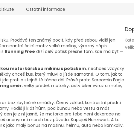
Diskuze
Ostatní informace
Dop
sku. Prodává ten známý pocit, kdy před sebou vidíš jen
Kate
ě. Dominantní čelní motiv velké mašiny, výrazný nápis
Veli
is
Running Free
drží celý potisk přesně tam, kde má být —
kou motorkářskou mikinu s potiskem
, nechceš vždycky
Někdy chceš kus, který mluví o jízdě samotné. O tom, jak to
ti jde proti a stejně tě táhne dál. Právě proto Screamin Eagle
ring směr
, velký předek motorky, čistý biker výraz a motiv,
obraz bez zbytečné omáčky. Černý základ, kontrastní přední
e samy. Hodíš ji k džínům, pod bundu nebo vestu a máš
jný den je z ní jasné, že motorka pro tebe není dekorace na
uješ anonymní merch bez původu. Kupuješ Hanziwork. A ke
rk
jako malý bonus na mašinu, helmu, auto nebo kamkoliv,