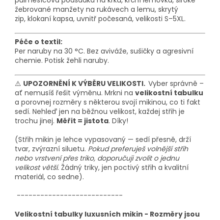
půlměsícová podsádka na krku,
krční lemovka
, široké
žebrované manžety na rukávech a lemu, skrytý
zip,
klokaní kapsa
, uvnitř počesaná
, velikosti S–5XL.
Péče o textil:
Per naruby na 30 °C. Bez aviváže, sušičky a agresivní
chemie. Potisk žehli naruby.
⚠️
UPOZORNĚNÍ K VÝBĚRU VELIKOSTI.
Vyber správně –
ať nemusíš řešit výměnu. Mrkni na
velikostní tabulku
a porovnej rozměry s některou svojí mikinou, co ti fakt
sedí. Nehleď jen na běžnou velikost, každej střih je
trochu jinej.
Měřit = jistota
. Díky!
(Střih mikin je lehce vypasovaný — sedí přesně, drží
tvar, zvýrazní siluetu.
Pokud preferuješ volnější střih
nebo vrstvení přes triko, doporučuji zvolit o jednu
velikost větší.
Žádný triky, jen poctivý střih a kvalitní
materiál, co sedne).
---------------------------
Velikostní tabulky luxusních mikin - Rozměry jsou