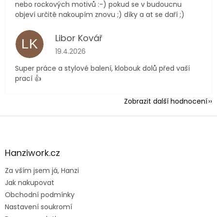
nebo rockových motivů :-) pokud se v budoucnu
objeví určitě nakoupím znovu ;) díky a at se daří ;)
Libor Kovář
LK
Hodnocení obchodu je 5 z 5 hvězdiček.
19.4.2026
Super práce a stylové balení, klobouk dolů před vaší
prací 👍
Zobrazit další hodnocení
Z
á
p
a
Hanziwork.cz
t
Za vším jsem já, Hanzi
í
Jak nakupovat
Obchodní podmínky
Nastavení soukromí