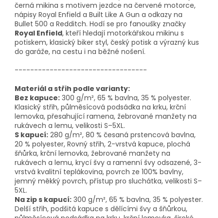
černá mikina s motivem jezdce na červené motorce,
nápisy Royal Enfield a Built Like A Gun a odkazy na
Bullet 500 a Redditch. Hodí se pro fanoušky značky
Royal Enfield
, kteří hledají motorkářskou mikinu s
potiskem, klasický biker styl, český potisk a výrazný kus
do garáže, na cestu i na běžné nošení.
----------------------------------
Materiál a střih podle varianty:
Bez kapuce:
300 g/m², 65 % bavlna, 35 % polyester.
Klasický střih, půlměsícová podsádka na krku,
krční
lemovka
, přesahující ramena, žebrované manžety na
rukávech a lemu
, velikosti S–5XL.
S kapucí:
280 g/m², 80 % česaná prstencová bavlna,
20 % polyester,
Rovný střih, 2-vrstvá kapuce, plochá
šňůrka,
krční lemovka
, žebrované manžety na
rukávech a lemu, krycí švy a ramenní švy odsazené, 3-
vrstvá kvalitní teplákovina, povrch ze 100% bavlny,
jemný měkký povrch, přístup pro sluchátka
, velikosti S–
5XL.
Na zip s kapucí:
300 g/m², 65 % bavlna, 35 % polyester.
Delší střih, podšitá kapuce s dělícími švy a šňůrkou,