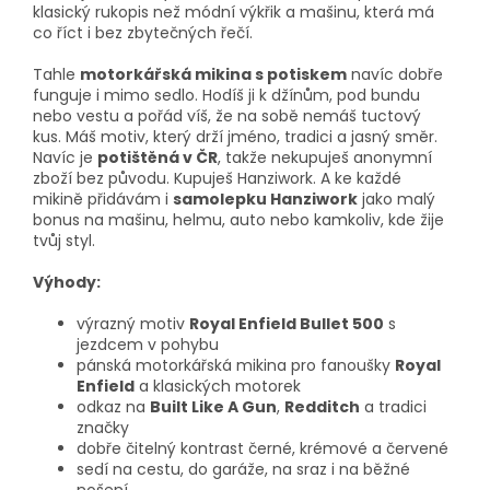
klasický rukopis než módní výkřik a mašinu, která má
co říct i bez zbytečných řečí.
Tahle
motorkářská mikina s potiskem
navíc dobře
funguje i mimo sedlo. Hodíš ji k džínům, pod bundu
nebo vestu a pořád víš, že na sobě nemáš tuctový
kus. Máš motiv, který drží jméno, tradici a jasný směr.
Navíc je
potištěná v ČR
, takže nekupuješ anonymní
zboží bez původu. Kupuješ Hanziwork. A ke každé
mikině přidávám i
samolepku Hanziwork
jako malý
bonus na mašinu, helmu, auto nebo kamkoliv, kde žije
tvůj styl.
Výhody:
výrazný motiv
Royal Enfield Bullet 500
s
jezdcem v pohybu
pánská motorkářská mikina pro fanoušky
Royal
Enfield
a klasických motorek
odkaz na
Built Like A Gun
,
Redditch
a tradici
značky
dobře čitelný kontrast černé, krémové a červené
sedí na cestu, do garáže, na sraz i na běžné
nošení