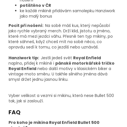
potištěno v ČR
ke každé mikině přidávám samolepku Hanziwork
jako malý bonus
Pocit při nošení:
Na sobě máš kus, který nepůsobí
jako rychle vybraný merch. Drží klid, jistotu a jméno,
které má mezi jezdci váhu. Přesně ten typ mikiny, po
které sáhneš, když chceš mít na sobě něco, co
opravdu sedí k tomu, co jezdíš nebo uznáváš.
Hanziwork tip:
Jestli jedeš svět
Royal Enfield
naplno, přidej k mikině i
pánské motorkářské tričko
Royal Enfield
nebo další motivy v klasickém biker a
vintage moto směru. U takhle silného jména dává
smysl držet jednu jasnou linku.
Vyber velikost a vezmi si mikinu, která nese Bullet 500
tak, jak si zaslouží.
FAQ
Pro koho je mikina Royal Enfield Bullet 500