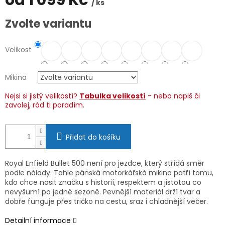
od
1 099 Kč
/ ks
Měrná
Zvolte variantu
cena:
Velikost
Mikina
Nejsi si jistý velikostí?
Tabulka velikostí
- nebo napiš či
zavolej, rád ti poradím.
Přidat do košíku
Royal Enfield Bullet 500 není pro jezdce, který střídá směr
podle nálady. Tahle pánská motorkářská mikina patří tomu,
kdo chce nosit značku s historií, respektem a jistotou co
nevyšumí po jedné sezoně. Pevnější materiál drží tvar a
dobře funguje přes tričko na cestu, sraz i chladnější večer.
Detailní informace