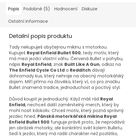
Popis
Podobné (5)
Hodnocení
Diskuze
Ostatní informace
Detailní popis produktu
Tady nekupuješ obyčejnou mikinu s motorkou.
Kupuješ
Royal Enfield Bullet 500
, tedy motiv, který
má mezi jezdci vlastní váhu. Červená Bullet v pohybu,
nápis
Royal Enfield
, znak
Built Like A Gun
, odkaz na
The Enfield Cycle Co Ltd
a
Redditch
dávají
dohromady kus, který nehraje na obecný motorkářský
dojem. Míří přímo na člověka, který ví, co pro značku
Bullet znamená tradice, jednoduchost a poctivý styl.
Důvod koupit je jednoduchý. Když máš rád
Royal
Enfield
, nechceš další zaměnitelný merch, který by
mohl nosit kdokoliv. Chceš motiv, který pozná správný
jezdec hned.
Pánská motorkářská mikina Royal
Enfield Bullet 500
funguje právě proto, že neprodává
jen obrázek motorky, ale konkrétní svět kolem Bulletu.
Sedí k jezdci, který má radši charakter než pozlátko,