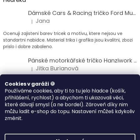
Dámské Cars & Racing tričko Ford Mustang 5. generace
Jana
|
Hodnocení produktu je 5 z 5 hvězdiček.
Ocenuji zajisteni barev tricek a motivu, ktere nejsou ve
standartni nabidce. Material trika i grafika jsou kvalitni, zbozi
prislo i dobre zabaleno.
Pánské motorkářské tričko Hanziwork Custom Bobber
Jitka Burianová
|
Hodnocení produktu je 5 z 5 hvězdiček.
Splnil očekávání na jedničku
Cookies v garáži 🍪
Používáme cookies, aby ti to tu jelo hladce (košík,
Pánské motorkářské tričko Royal Enfield 350cc
přihlášení, rychlost) a abychom ti ukazovali věci,
Klára Musilová
|
které dávají smysl (a ne bordel). Zároveň díky nim
Hodnocení produktu je 5 z 5 hvězdiček.
můžu ladit e-shop do topu. Nastavení můžeš kdykoliv
Jsem velice spokojena, velmi kvalitni zbozi.
změnit.
Vytvořil Shoptet