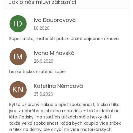
Iva Doubravová
ID
Hodnocení obchodu je 5 z 5 hvězdiček.
1.8.2026
Super tričko, materiál i potisk. Určitě objednám znovu.
Ivana Miňovská
IM
Hodnocení obchodu je 5 z 5 hvězdiček.
26.6.2026
hezké tričko, materiál super
Kateřina Němcová
KN
Hodnocení obchodu je 5 z 5 hvězdiček.
25.6.2026
Byl to už druhý nákup a opět spokojenost, trička i tílka
jsou z dobrého a lehkého materiálu - takže ideální na
léto. Potisky i na starších tričkách stále hezky drží,
takže velká spokojenost. Ráda bych koupila více triček
a tílek na dámy, ale chybí mi více motorkářských