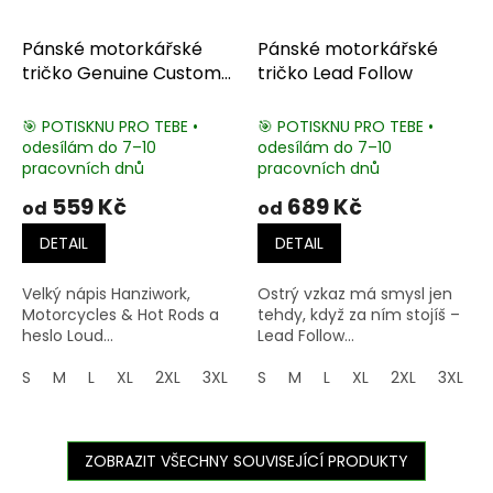
Pánské motorkářské
Pánské motorkářské
tričko Genuine Custom
tričko Lead Follow
Quality
🎯 POTISKNU PRO TEBE •
🎯 POTISKNU PRO TEBE •
odesílám do 7–10
odesílám do 7–10
pracovních dnů
pracovních dnů
559 Kč
689 Kč
od
od
DETAIL
DETAIL
Velký nápis Hanziwork,
Ostrý vzkaz má smysl jen
Motorcycles & Hot Rods a
tehdy, když za ním stojíš –
heslo Loud...
Lead Follow...
S
M
L
XL
2XL
3XL
4XL
S
M
5XL
L
XL
2XL
3XL
ZOBRAZIT VŠECHNY SOUVISEJÍCÍ PRODUKTY