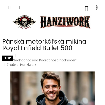
Přejít
na
NÁKUP
obsah
KOŠÍK
Pánská motorkářská mikina
Royal Enfield Bullet 500
TOP
Průměrné
Neohodnoceno
Podrobnosti hodnocení
hodnocení
Značka:
Hanziwork
produktu
je
0,0
z
5
hvězdiček.