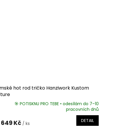
mské hot rod tričko Hanziwork Kustom
lture
🎯 POTISKNU PRO TEBE • odesílám do 7–10
pracovních dnů
DETAIL
649 Kč
/ ks