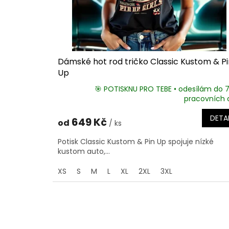
Dámské hot rod tričko Classic Kustom & Pi
Up
🎯 POTISKNU PRO TEBE • odesílám do 
pracovních 
DETAI
649 Kč
od
/ ks
Potisk Classic Kustom & Pin Up spojuje nízké
kustom auto,...
XS
S
M
L
XL
2XL
3XL