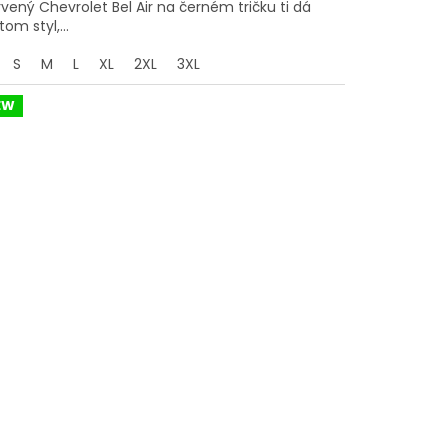
vený Chevrolet Bel Air na černém tričku ti dá
tom styl,...
S
M
L
XL
2XL
3XL
EW