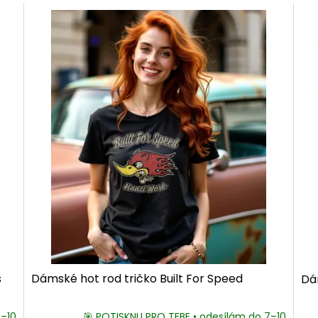
s
Dámské hot rod tričko Built For Speed
Dá
7–10
🎯 POTISKNU PRO TEBE • odesílám do 7–10