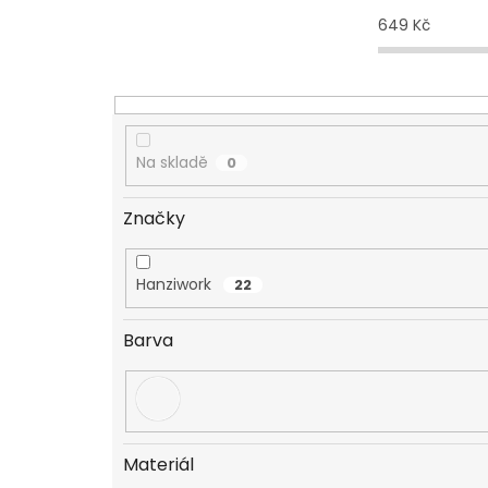
o
d
649
Kč
u
k
t
ů
Na skladě
0
Značky
Hanziwork
22
Barva
Materiál