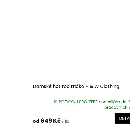
Dámské hot rod tričko H & W Clothing
🎯 POTISKNU PRO TEBE • odesílám do 
pracovních 
DETAI
649 Kč
od
/ ks