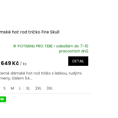
ské hot rod tričko Fire Skull
🎯 POTISKNU PRO TEBE • odesílám do 7–10
pracovních dnů
DETAIL
649 Kč
/ ks
černé dámské hot rod tričko s lebkou, rudými
meny, číslem 54...
S
M
L
XL
2XL
3XL
EW