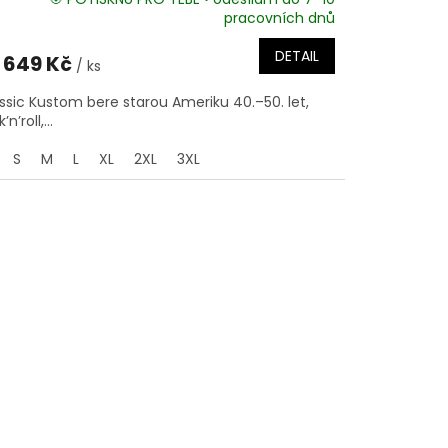
pracovních dnů
DETAIL
649 Kč
/ ks
ssic Kustom bere starou Ameriku 40.–50. let,
’n’roll,...
S
M
L
XL
2XL
3XL