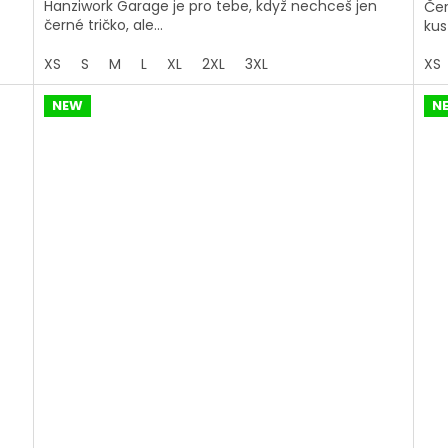
Hanziwork Garage je pro tebe, když nechceš jen
Čer
černé tričko, ale...
kus
XS
S
M
L
XL
2XL
3XL
XS
NEW
N