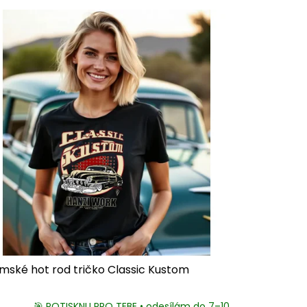
mské hot rod tričko Classic Kustom
🎯 POTISKNU PRO TEBE • odesílám do 7–10