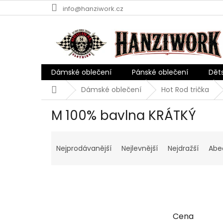
Přejít
info@hanziwork.cz
na
obsah
Dámské oblečení
Pánské oblečení
Dět
Domů
Dámské oblečení
Hot Rod trička
M 100% bavlna KRÁTKÝ
Ř
a
Nejprodávanější
Nejlevnější
Nejdražší
Abe
z
e
n
í
p
r
Cena