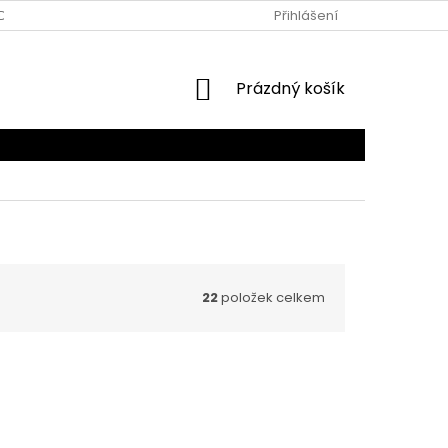
DMÍNKY
NASTAVENÍ SOUKROMÍ
DOPRAVA A PLATBA
Přihlášení
J
NÁKUPNÍ
Prázdný košík
KOŠÍK
22
položek celkem