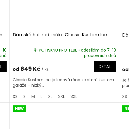
n
Dámské hot rod tričko Classic Kustom Ice
Dám
7–10
🎯 POTISKNU PRO TEBE • odesílám do 7–10
dnů
pracovních dnů
L
DETAIL
649 Kč
od
od
/ ks
Classic Kustom Ice je ledová rána ze staré kustom
Je 
garáže – nízký...
pla
XS
S
M
L
XL
2XL
3XL
XS
NEW
N