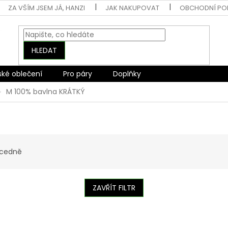
ZA VŠÍM JSEM JÁ, HANZI
JAK NAKUPOVAT
OBCHODNÍ PO
HLEDAT
ské oblečení
Pro páry
Doplňky
M 100% bavlna KRÁTKÝ
cedně
ZAVŘÍT FILTR