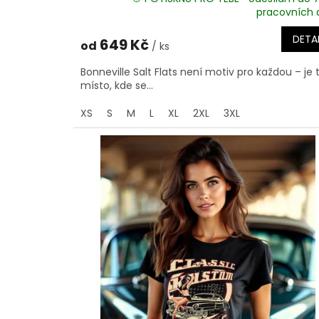
pracovních 
DETAI
649 Kč
od
/ ks
Bonneville Salt Flats není motiv pro každou – je 
místo, kde se...
XS
S
M
L
XL
2XL
3XL