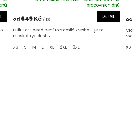
dnů
pracovních dnů
L
DETAIL
649 Kč
od
od
/ ks
to
Built For Speed není roztomilá kresba – je to
Cla
maskot rychlosti z...
rock
XS
S
M
L
XL
2XL
3XL
XS