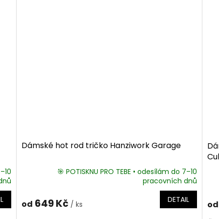
Dámské hot rod tričko Hanziwork Garage
Dá
Cu
7–10
🎯 POTISKNU PRO TEBE • odesílám do 7–10
dnů
pracovních dnů
L
DETAIL
649 Kč
od
od
/ ks