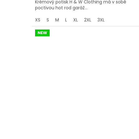
Krémový potisk H & W Clothing má v sobě
poctivou hot rod garáž...
XS
S
M
L
XL
2XL
3XL
NEW