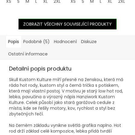
XS
S
M
L
XL
2XL
3XL
XS
4XL
S
M
5XL
L
XL
2XL
3
ZOBRAZIT VŠECHNY SOUVISEJÍCÍ PRODUKTY
Popis
Podobné (5)
Hodnocení
Diskuze
Ostatní informace
Detailní popis produktu
Skull Kustom Kulture míří přesně na ženskou, která má
ráda hot rody, kustom styl a černá trička s potiskem,
která mají vlastní postoj. V motivu je starý low hot rod,
lebka, pavučina a výrazný nápis Hanziwork Kustom
Kulture. Celek působí jako stará garážová cedule z
místa, kde se řešily motory, kov, rychlost a styl bez
zbytečných řečí.
Na černém základu vynikne světlá grafika naplno. Hot
rod drží základ celé kompozice, lebka přidá tvrdší