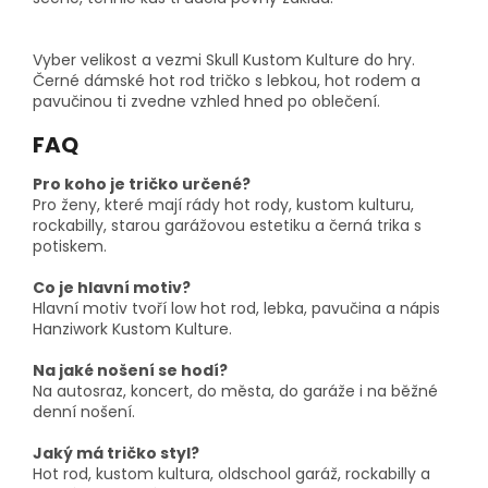
Vyber velikost a vezmi Skull Kustom Kulture do hry.
Černé dámské hot rod tričko s lebkou, hot rodem a
pavučinou ti zvedne vzhled hned po oblečení.
FAQ
Pro koho je tričko určené?
Pro ženy, které mají rády hot rody, kustom kulturu,
rockabilly, starou garážovou estetiku a černá trika s
potiskem.
Co je hlavní motiv?
Hlavní motiv tvoří low hot rod, lebka, pavučina a nápis
Hanziwork Kustom Kulture.
Na jaké nošení se hodí?
Na autosraz, koncert, do města, do garáže i na běžné
denní nošení.
Jaký má tričko styl?
Hot rod, kustom kultura, oldschool garáž, rockabilly a