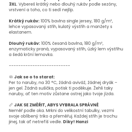
3XL
. Vybereš krátký nebo dlouhý rukáv podle sezóny,
vrstvení a toho, co ti sedí nejlíp.
Krátký rukáv:
100% bavlna single jersey, 180 g/m²,
lehce vypasovaný střih, kulatý výstřih a manžety s
elastanem.
Dlouhý rukáv:
100% česaná bavlna, 180 g/m²,
enzymaticky praná, vypasovaný střih, úzký lem výstřihu
a šedá krční lemovka.
--------------------------
🧼
Jak se o to starat:
Per to naruby, na 30 °C, žádná aviváž, žádnej dryák –
jen gel. Žádná sušička, potisk ti poděkuje. Žehli taky
naruby, ať ten motiv zůstane ostrej jako tvoje jízda.
📏
JAK SE ZMĚŘIT, ABYS VYBRALA SPRÁVNĚ
Neměř podle oka. Mrkni do velikostní tabulky, vezmi
svoje oblíbený triko a přeměřuj. Každej střih je trochu
jinej, tak ať netrefíš vedle.
Díky! Hanzi