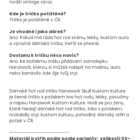
tvrdší vintage výraz.
Kde je tričko potištěné?
Tričko je potištěné v ČR.
Je vhodné i jako dárek?
Ano. Pokud má ráda hot rod scénu, lebky, kustom auta
a výrazná dámská trička, trefíš se přesně.
Dostanu k tričku něco navíc?
Ano. Ke každému tričku přidávám samolepku
Hanziwork, kterou si můžeš nalepit na mašinu, auto
nebo kamkoliv, kde žije tvůj styl.
Dámské hot rod tričko Hanziwork Skull Kustom Kulture
je černé tričko s potiskem low hot rodu, lebky, pavučiny
a nápisu Hanziwork Kustom Kulture. Hodí se pro ženy,
které hledají dámské hot rod tričko, triko s potiskem,
rockabilly styl, kustom kulturu, pohodlný dámský střih a
potisk v ČR.
------------------------
Materiál a střih podle podle varianty: velikosti XS–