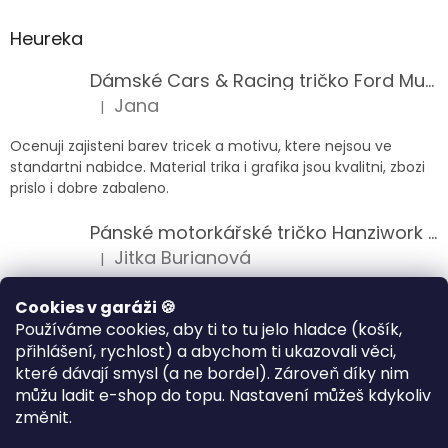
Heureka
Dámské Cars & Racing tričko Ford Mustang 5. generace
Jana
|
Hodnocení produktu je 5 z 5 hvězdiček.
Ocenuji zajisteni barev tricek a motivu, ktere nejsou ve
standartni nabidce. Material trika i grafika jsou kvalitni, zbozi
prislo i dobre zabaleno.
Pánské motorkářské tričko Hanziwork Custom Bobber
Jitka Burianová
|
Hodnocení produktu je 5 z 5 hvězdiček.
Splnil očekávání na jedničku
Cookies v garáži 🍪
Používáme cookies, aby ti to tu jelo hladce (košík,
Pánské motorkářské tričko Royal Enfield 350cc
přihlášení, rychlost) a abychom ti ukazovali věci,
Klára Musilová
|
které dávají smysl (a ne bordel). Zároveň díky nim
Hodnocení produktu je 5 z 5 hvězdiček.
můžu ladit e-shop do topu. Nastavení můžeš kdykoliv
Jsem velice spokojena, velmi kvalitni zbozi.
změnit.