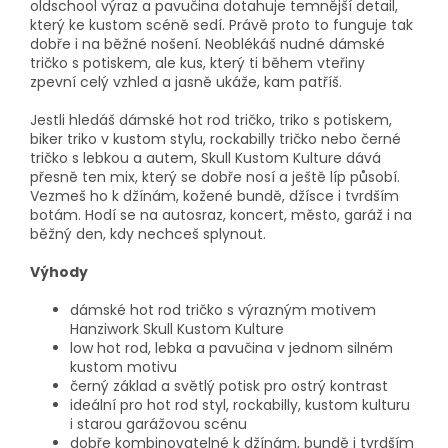
oldschool výraz a pavučina dotahuje temnější detail,
který ke kustom scéně sedí. Právě proto to funguje tak
dobře i na běžné nošení. Neoblékáš nudné dámské
tričko s potiskem, ale kus, který ti během vteřiny
zpevní celý vzhled a jasně ukáže, kam patříš.
Jestli hledáš dámské hot rod tričko, triko s potiskem,
biker triko v kustom stylu, rockabilly tričko nebo černé
tričko s lebkou a autem, Skull Kustom Kulture dává
přesně ten mix, který se dobře nosí a ještě líp působí.
Vezmeš ho k džínám, kožené bundě, džísce i tvrdším
botám. Hodí se na autosraz, koncert, město, garáž i na
běžný den, kdy nechceš splynout.
Výhody
dámské hot rod tričko s výrazným motivem
Hanziwork Skull Kustom Kulture
low hot rod, lebka a pavučina v jednom silném
kustom motivu
černý základ a světlý potisk pro ostrý kontrast
ideální pro hot rod styl, rockabilly, kustom kulturu
i starou garážovou scénu
dobře kombinovatelné k džínám, bundě i tvrdším