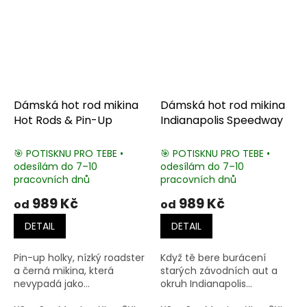
Dámská hot rod mikina
Dámská hot rod mikina
Hot Rods & Pin-Up
Indianapolis Speedway
🎯 POTISKNU PRO TEBE •
🎯 POTISKNU PRO TEBE •
odesílám do 7–10
odesílám do 7–10
pracovních dnů
pracovních dnů
989 Kč
989 Kč
od
od
DETAIL
DETAIL
Pin-up holky, nízký roadster
Když tě bere burácení
a černá mikina, která
starých závodních aut a
nevypadá jako...
okruh Indianapolis...