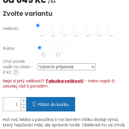
od
649 Kč
/ ks
Měrná
Zvolte variantu
cena:
Velikost
Rukáv
Chci potisk
radši na záda -
0 Kč.
?
Nejsi si jistý velikostí?
Tabulka velikostí
- nebo napiš či
zavolej, rád ti poradím.
Přidat do košíku
Hot rod, lebka a pavučina ti na černém tričku dodají výraz,
který nepůsobí mile, ale správně tvrdě. Oblékneš ho ve chvíli,