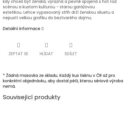
kdy chceš být ženská, výrazná a pevně spojená s hot rod
scénou a kustom kulturou - starou garážovou
estetikou. Lehce vypasovaný střih drží ženskou siluetu a
nepustí velkou grafiku do beztvarého dojmu.
Detailní informace
ZEPTAT SE
HLÍDAT
SDÍLET
* Žádná masovka ze skladu. Každý kus tisknu v ČR až pro
konkrétní objednávku, aby dostal péči, kterou sériová výroba
nemá.
Související produkty