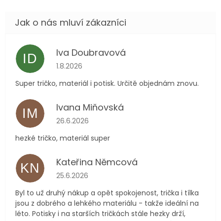
Iva Doubravová
ID
Hodnocení obchodu je 5 z 5 hvězdiček.
1.8.2026
Super tričko, materiál i potisk. Určitě objednám znovu.
Ivana Miňovská
IM
Hodnocení obchodu je 5 z 5 hvězdiček.
26.6.2026
hezké tričko, materiál super
Kateřina Němcová
KN
Hodnocení obchodu je 5 z 5 hvězdiček.
25.6.2026
Byl to už druhý nákup a opět spokojenost, trička i tílka
jsou z dobrého a lehkého materiálu - takže ideální na
léto. Potisky i na starších tričkách stále hezky drží,