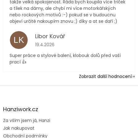
takže velká spokojenost. Ráda bych koupila více triček
a tílek na dámy, ale chybí mi více motorkářských
nebo rockových motivů :-) pokud se v budoucnu
objeví určitě nakoupím znovu ;) díky a at se daří ;)
Libor Kovář
LK
Hodnocení obchodu je 5 z 5 hvězdiček.
19.4.2026
Super práce a stylové balení, klobouk dolů před vaší
prací 👍
Zobrazit další hodnocení
Z
á
p
a
Hanziwork.cz
t
Za vším jsem já, Hanzi
í
Jak nakupovat
Obchodní podmínky