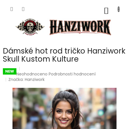
Přejít
na
NÁKUP
obsah
KOŠÍK
Dámské hot rod tričko Hanziwork
Skull Kustom Kulture
NEW
Průměrné
Neohodnoceno
Podrobnosti hodnocení
hodnocení
Značka:
Hanziwork
produktu
je
0,0
z
5
hvězdiček.