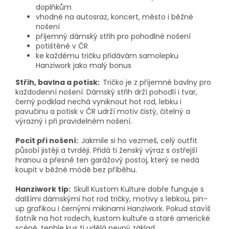
doplňkům
vhodné na autosraz, koncert, město i běžné
nošení
příjemný dámský střih pro pohodlné nošení
potištěné v ČR
ke každému tričku přidávám samolepku
Hanziwork jako malý bonus
Střih, bavlna a potisk:
Tričko je z příjemné bavlny pro
každodenní nošení. Dámský střih drží pohodlí i tvar,
černý podklad nechá vyniknout hot rod, lebku i
pavučinu a potisk v ČR udrží motiv čistý, čitelný a
výrazný i při pravidelném nošení.
Pocit při nošení:
Jakmile si ho vezmeš, celý outfit
působí jistěji a tvrději. Přidá ti ženský výraz s ostřejší
hranou a přesně ten garážový postoj, který se nedá
koupit v běžné módě bez příběhu.
Hanziwork tip:
Skull Kustom Kulture dobře funguje s
dalšími dámskými hot rod tričky, motivy s lebkou, pin-
up grafikou i černými mikinami Hanziwork. Pokud stavíš
šatník na hot rodech, kustom kultuře a staré americké
scéně, tenhle kus ti udělá pevný základ.