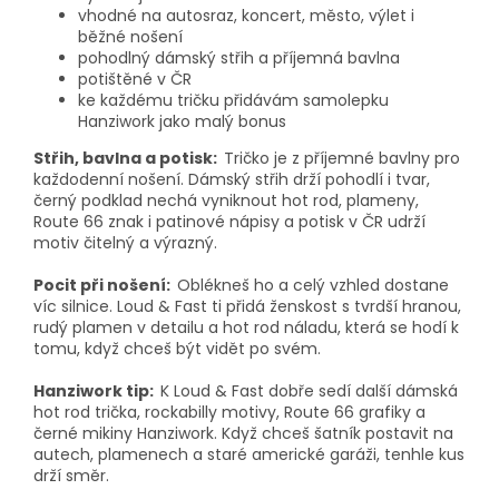
vhodné na autosraz, koncert, město, výlet i
běžné nošení
pohodlný dámský střih a příjemná bavlna
potištěné v ČR
ke každému tričku přidávám samolepku
Hanziwork jako malý bonus
Střih, bavlna a potisk:
Tričko je z příjemné bavlny pro
každodenní nošení. Dámský střih drží pohodlí i tvar,
černý podklad nechá vyniknout hot rod, plameny,
Route 66 znak i patinové nápisy a potisk v ČR udrží
motiv čitelný a výrazný.
Pocit při nošení:
Oblékneš ho a celý vzhled dostane
víc silnice. Loud & Fast ti přidá ženskost s tvrdší hranou,
rudý plamen v detailu a hot rod náladu, která se hodí k
tomu, když chceš být vidět po svém.
Hanziwork tip:
K Loud & Fast dobře sedí další dámská
hot rod trička, rockabilly motivy, Route 66 grafiky a
černé mikiny Hanziwork. Když chceš šatník postavit na
autech, plamenech a staré americké garáži, tenhle kus
drží směr.