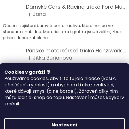
Dámské Cars & Racing tričko Ford Mustang 5. generace
Jana
|
Hodnocení produktu je 5 z 5 hvězdiček.
Ocenuji zajisteni barev tricek a motivu, ktere nejsou ve
standartni nabidce. Material trika i grafika jsou kvalitni, zbozi
prislo i dobre zabaleno.
Pánské motorkářské tričko Hanziwork Custom Bobber
Jitka Burianová
|
Hodnocení produktu je 5 z 5 hvězdiček.
Splnil očekávání na jedničku
Cookies v garáži 🍪
Používáme cookies, aby ti to tu jelo hladce (košík,
Pánské motorkářské tričko Royal Enfield 350cc
přihlášení, rychlost) a abychom ti ukazovali věci,
Klára Musilová
|
které dávají smysl (a ne bordel). Zároveň díky nim
Hodnocení produktu je 5 z 5 hvězdiček.
můžu ladit e-shop do topu. Nastavení můžeš kdykoliv
Jsem velice spokojena, velmi kvalitni zbozi.
změnit.
Vytvořil Shoptet
Nastavení