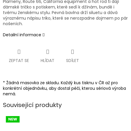
Plameny, Route 66, California equipment a hot rod ti dají
dámské tričko s potiskem, které sedí k džínám, bundě i
tvému ženskému stylu. Pevná bavlna drží siluetu a dává
výraznému nápisu triko, které se nerozpadne dojmem po pár
nošeních.
Detailní informace
ZEPTAT SE
HLÍDAT
SDÍLET
* Žádná masovka ze skladu. Každý kus tisknu v ČR až pro
konkrétní objednávku, aby dostal péči, kterou sériová výroba
nemá.
Související produkty
NEW