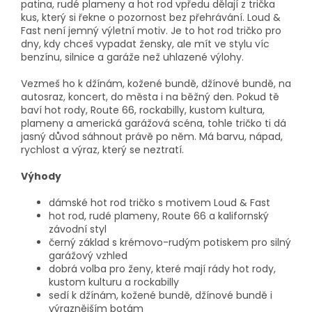
patina, rudé plameny a hot rod vpředu dělají z trička
kus, který si řekne o pozornost bez přehrávání. Loud &
Fast není jemný výletní motiv. Je to hot rod tričko pro
dny, kdy chceš vypadat žensky, ale mít ve stylu víc
benzínu, silnice a garáže než uhlazené výlohy.
Vezmeš ho k džínám, kožené bundě, džínové bundě, na
autosraz, koncert, do města i na běžný den. Pokud tě
baví hot rody, Route 66, rockabilly, kustom kultura,
plameny a americká garážová scéna, tohle tričko ti dá
jasný důvod sáhnout právě po něm. Má barvu, nápad,
rychlost a výraz, který se neztratí.
Výhody
dámské hot rod tričko s motivem Loud & Fast
hot rod, rudé plameny, Route 66 a kalifornský
závodní styl
černý základ s krémovo-rudým potiskem pro silný
garážový vzhled
dobrá volba pro ženy, které mají rády hot rody,
kustom kulturu a rockabilly
sedí k džínám, kožené bundě, džínové bundě i
výraznějším botám