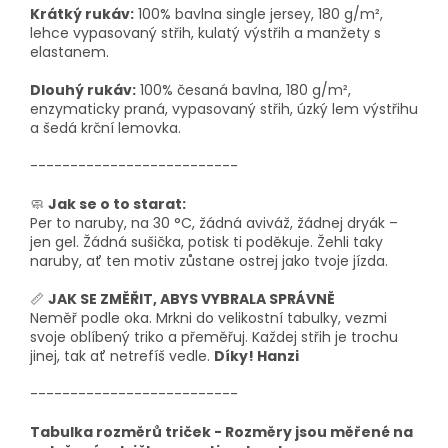
Krátký rukáv:
100% bavlna single jersey, 180 g/m²,
lehce vypasovaný střih, kulatý výstřih a manžety s
elastanem.
Dlouhý rukáv:
100% česaná bavlna, 180 g/m²,
enzymaticky praná, vypasovaný střih, úzký lem výstřihu
a šedá krční lemovka.
--------------------------
🧼
Jak se o to starat:
Per to naruby, na 30 °C, žádná aviváž, žádnej dryák –
jen gel. Žádná sušička, potisk ti poděkuje. Žehli taky
naruby, ať ten motiv zůstane ostrej jako tvoje jízda.
📏
JAK SE ZMĚŘIT, ABYS VYBRALA SPRÁVNĚ
Neměř podle oka. Mrkni do velikostní tabulky, vezmi
svoje oblíbený triko a přeměřuj. Každej střih je trochu
jinej, tak ať netrefíš vedle.
Díky! Hanzi
--------------------------
Tabulka rozměrů triček - Rozměry jsou měřené na