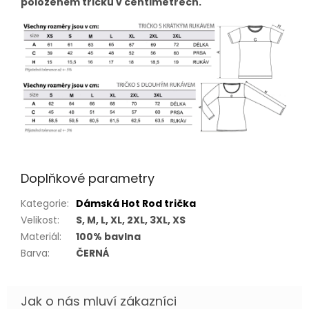
položeném tričku v centimetrech.
Doplňkové parametry
Kategorie
:
Dámská Hot Rod trička
Velikost
:
S, M, L, XL, 2XL, 3XL, XS
Materiál
:
100% bavlna
Barva
:
ČERNÁ