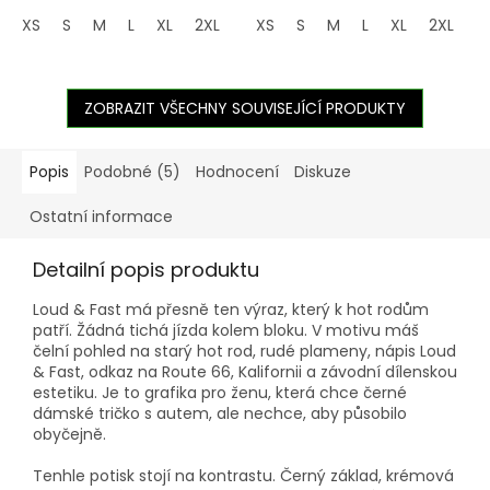
XS
S
M
L
XL
2XL
3XL
XS
4XL
S
M
5XL
L
XL
2XL
3
ZOBRAZIT VŠECHNY SOUVISEJÍCÍ PRODUKTY
Popis
Podobné (5)
Hodnocení
Diskuze
Ostatní informace
Detailní popis produktu
Loud & Fast má přesně ten výraz, který k hot rodům
patří. Žádná tichá jízda kolem bloku. V motivu máš
čelní pohled na starý hot rod, rudé plameny, nápis Loud
& Fast, odkaz na Route 66, Kalifornii a závodní dílenskou
estetiku. Je to grafika pro ženu, která chce černé
dámské tričko s autem, ale nechce, aby působilo
obyčejně.
Tenhle potisk stojí na kontrastu. Černý základ, krémová