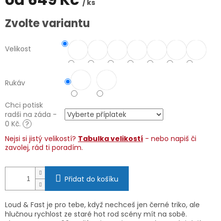
od
649 Kč
/ ks
Měrná
Zvolte variantu
cena:
Velikost
Rukáv
Chci potisk
radši na záda -
0 Kč.
?
Nejsi si jistý velikostí?
Tabulka velikostí
- nebo napiš či
zavolej, rád ti poradím.
Přidat do košíku
Loud & Fast je pro tebe, když nechceš jen černé triko, ale
hlučnou rychlost ze staré hot rod scény mít na sobě.