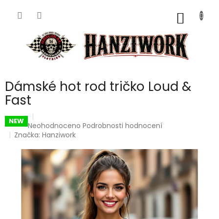
Přejít
na
NÁKUP
obsah
KOŠÍK
Dámské hot rod tričko Loud &
Fast
NEW
Průměrné
Neohodnoceno
Podrobnosti hodnocení
hodnocení
Značka:
Hanziwork
produktu
je
0,0
z
5
hvězdiček.