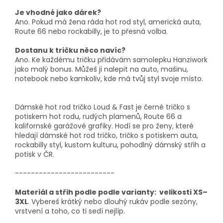
Je vhodné jako dárek?
Ano. Pokud má žena ráda hot rod styl, americká auta,
Route 66 nebo rockabilly, je to přesná volba.
Dostanu k tričku něco navíc?
Ano. Ke každému tričku přidávám samolepku Hanziwork
jako malý bonus. Můžeš ji nalepit na auto, mašinu,
notebook nebo kamkoliv, kde má tvůj styl svoje místo.
Dámské hot rod tričko Loud & Fast je černé tričko s
potiskem hot rodu, rudých plamenů, Route 66 a
kalifornské garážové grafiky. Hodí se pro ženy, které
hledají dámské hot rod tričko, tričko s potiskem auta,
rockabilly styl, kustom kulturu, pohodlný dámský střih a
potisk v ČR.
-------------------------
Materiál a střih podle podle varianty: velikosti XS–
3XL
. Vybereš krátký nebo dlouhý rukáv podle sezóny,
vrstvení a toho, co ti sedí nejlíp.