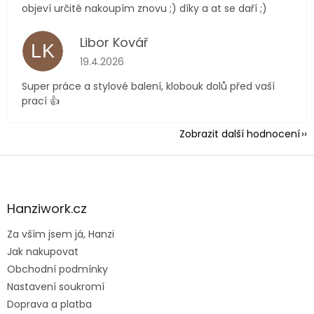
objeví určitě nakoupím znovu ;) díky a at se daří ;)
Libor Kovář
LK
Hodnocení obchodu je 5 z 5 hvězdiček.
19.4.2026
Super práce a stylové balení, klobouk dolů před vaší
prací 👍
Zobrazit další hodnocení
Z
á
p
a
Hanziwork.cz
t
Za vším jsem já, Hanzi
í
Jak nakupovat
Obchodní podmínky
Nastavení soukromí
Doprava a platba