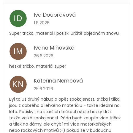
Iva Doubravová
ID
Hodnocení obchodu je 5 z 5 hvězdiček.
1.8.2026
Super tričko, materiál i potisk. Určitě objednám znovu.
Ivana Miňovská
IM
Hodnocení obchodu je 5 z 5 hvězdiček.
26.6.2026
hezké tričko, materiál super
Kateřina Němcová
KN
Hodnocení obchodu je 5 z 5 hvězdiček.
25.6.2026
Byl to už druhý nákup a opět spokojenost, trička i tílka
jsou z dobrého a lehkého materiálu - takže ideální na
léto. Potisky i na starších tričkách stále hezky drží,
takže velká spokojenost. Ráda bych koupila více triček
a tílek na dámy, ale chybí mi více motorkářských
nebo rockových motivů :-) pokud se v budoucnu