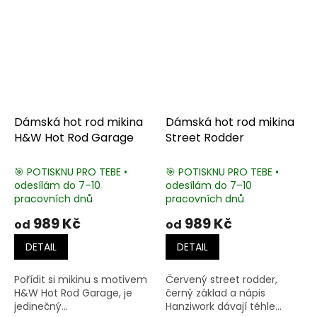
Dámská hot rod mikina
Dámská hot rod mikina
H&W Hot Rod Garage
Street Rodder
🎯 POTISKNU PRO TEBE •
🎯 POTISKNU PRO TEBE •
odesílám do 7–10
odesílám do 7–10
pracovních dnů
pracovních dnů
989 Kč
989 Kč
od
od
DETAIL
DETAIL
Pořídit si mikinu s motivem
Červený street rodder,
H&W Hot Rod Garage, je
černý základ a nápis
jedinečný...
Hanziwork dávají téhle...