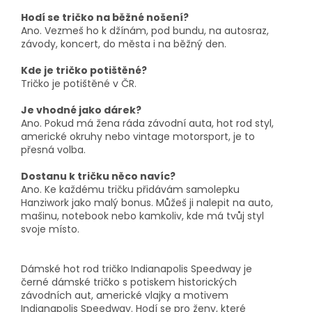
Hodí se tričko na běžné nošení?
Ano. Vezmeš ho k džínám, pod bundu, na autosraz,
závody, koncert, do města i na běžný den.
Kde je tričko potištěné?
Tričko je potištěné v ČR.
Je vhodné jako dárek?
Ano. Pokud má žena ráda závodní auta, hot rod styl,
americké okruhy nebo vintage motorsport, je to
přesná volba.
Dostanu k tričku něco navíc?
Ano. Ke každému tričku přidávám samolepku
Hanziwork jako malý bonus. Můžeš ji nalepit na auto,
mašinu, notebook nebo kamkoliv, kde má tvůj styl
svoje místo.
Dámské hot rod tričko Indianapolis Speedway je
černé dámské tričko s potiskem historických
závodních aut, americké vlajky a motivem
Indianapolis Speedway. Hodí se pro ženy, které