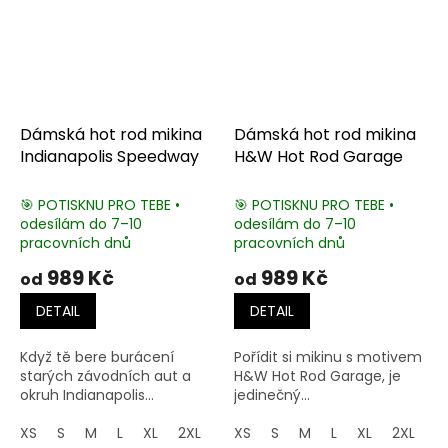
Dámská hot rod mikina
Dámská hot rod mikina
Indianapolis Speedway
H&W Hot Rod Garage
🎯 POTISKNU PRO TEBE •
🎯 POTISKNU PRO TEBE •
odesílám do 7–10
odesílám do 7–10
pracovních dnů
pracovních dnů
989 Kč
989 Kč
od
od
DETAIL
DETAIL
Když tě bere burácení
Pořídit si mikinu s motivem
starých závodních aut a
H&W Hot Rod Garage, je
okruh Indianapolis...
jedinečný...
XS
S
M
L
XL
2XL
3XL
XS
4XL
S
M
5XL
L
XL
2XL
3