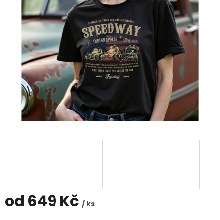
od
649 Kč
/ ks
Měrná