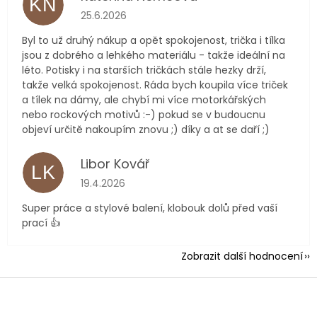
KN
Hodnocení obchodu je 5 z 5 hvězdiček.
25.6.2026
Byl to už druhý nákup a opět spokojenost, trička i tílka
jsou z dobrého a lehkého materiálu - takže ideální na
léto. Potisky i na starších tričkách stále hezky drží,
takže velká spokojenost. Ráda bych koupila více triček
a tílek na dámy, ale chybí mi více motorkářských
nebo rockových motivů :-) pokud se v budoucnu
objeví určitě nakoupím znovu ;) díky a at se daří ;)
Libor Kovář
LK
Hodnocení obchodu je 5 z 5 hvězdiček.
19.4.2026
Super práce a stylové balení, klobouk dolů před vaší
prací 👍
Zobrazit další hodnocení
Z
á
p