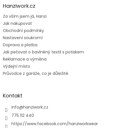
a
Hanziwork.cz
t
Za vším jsem já, Hanzi
í
Jak nakupovat
Obchodní podmínky
Nastavení soukromí
Doprava a platba
Jak pečovat o bavlněný textil s potiskem
Reklamace a výměna
Výdejní místo
Průvodce z garáže, co je důležité
Kontakt
info
@
hanziwork.cz
775 112 440
https://www.facebook.com/hanziworkwear