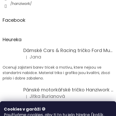
/hanziwork/
Facebook
Heureka
Dámské Cars & Racing tričko Ford Mustang 5. generace
Jana
|
Hodnocení produktu je 5 z 5 hvězdiček.
Ocenuji zajisteni barev tricek a motivu, ktere nejsou ve
standartni nabidce. Material trika i grafika jsou kvalitni, zbozi
prislo i dobre zabaleno.
Pánské motorkářské tričko Hanziwork Custom Bobber
Jitka Burianová
|
Hodnocení produktu je 5 z 5 hvězdiček.
Splnil očekávání na jedničku
Cookies v garáži 🍪
Používáme cookies, aby ti to tu jelo hladce (košík,