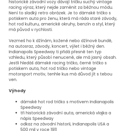
historické závodní vozy dávají tričku suchý vintage
racing výraz, který nejde zaměnit za běžnou módu.
Není to sladký retro obrázek. Je to dámské tričko s
potiskem auta pro ženu, která má ráda staré závody,
hot rod kulturu, americké okruhy, benzín a styl, který
má původ v rychlosti.
Vezmeš ho k džínám, kožené nebo džínové bundě,
na autosraz, závody, koncert, výlet i běžný den.
Indianapolis Speedway ti přidá přesně ten typ
vzhledu, který působí nenuceně, ale má jasný obsah.
Jestli hledáš dámské racing tričko, černé tričko s
potiskem auta, hot rod tričko nebo vintage
motorsport motiv, tenhle kus má důvod jít s tebou
ven.
Výhody
dámské hot rod tričko s motivem Indianapolis
Speedway
tři historická závodní auta, americká vlajka a
nápis Speedway
odkaz na závodní historii, Indianapolis USA a
500 mil v roce 1911