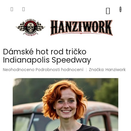
Přejít
na
NÁKUP
obsah
KOŠÍK
Dámské hot rod tričko
Indianapolis Speedway
Průměrné
Neohodnoceno
Podrobnosti hodnocení
Značka:
Hanziwork
hodnocení
produktu
je
0,0
z
5
hvězdiček.