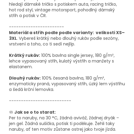
hledají dámské tričko s potiskem auta, racing tričko,
hot rod styl, vintage motorsport, pohodlný dámský
střih a potisk v ČR.
-----------------------
Materiál a střih podle podle varianty: velikosti XS–
3XL
. Vybereš krátký nebo dlouhý rukáv podle sezóny,
vrstvení a toho, co ti sedí nejlíp.
Krátký rukáv:
100% bavlna single jersey, 180 g/m²,
lehce vypasovaný střih, kulatý výstřih a manžety s
elastanem.
Dlouhý rukáv:
100% česaná bavlna, 180 g/m²,
enzymaticky praná, vypasovaný střih, úzký lem výstřihu
a šedá krční lemovka.
--------------------------
🧼
Jak se o to starat:
Per to naruby, na 30 °C, žádná aviváž, žádnej dryák –
jen gel. Žádná sušička, potisk ti poděkuje. Žehli taky
naruby, ať ten motiv zůstane ostrej jako tvoje jízda.