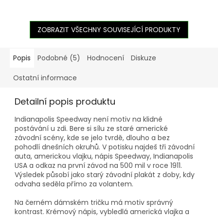
ZOBRAZIT VŠECHNY SOUVISEJÍCÍ PRODUKTY
Popis
Podobné (5)
Hodnocení
Diskuze
Ostatní informace
Detailní popis produktu
Indianapolis Speedway není motiv na klidné
postávání u zdi. Bere si sílu ze staré americké
závodní scény, kde se jelo tvrdě, dlouho a bez
pohodlí dnešních okruhů. V potisku najdeš tři závodní
auta, americkou vlajku, nápis Speedway, Indianapolis
USA a odkaz na první závod na 500 mil v roce 1911.
Výsledek působí jako starý závodní plakát z doby, kdy
odvaha seděla přímo za volantem.
Na černém dámském tričku má motiv správný
kontrast. Krémový nápis, vybledlá americká vlajka a