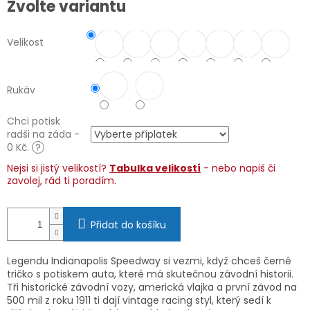
Zvolte variantu
cena:
Velikost
Rukáv
Chci potisk
radši na záda -
0 Kč.
?
Nejsi si jistý velikostí?
Tabulka velikostí
- nebo napiš či
zavolej, rád ti poradím.
Přidat do košíku
Legendu Indianapolis Speedway si vezmi, když chceš černé
tričko s potiskem auta, které má skutečnou závodní historii.
Tři historické závodní vozy, americká vlajka a první závod na
500 mil z roku 1911 ti dají vintage racing styl, který sedí k