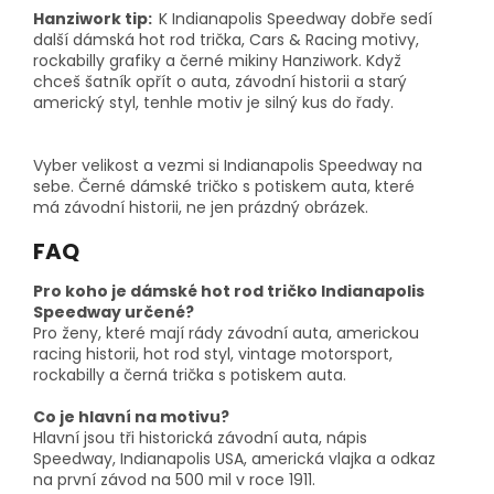
Hanziwork tip:
K Indianapolis Speedway dobře sedí
další dámská hot rod trička, Cars & Racing motivy,
rockabilly grafiky a černé mikiny Hanziwork. Když
chceš šatník opřít o auta, závodní historii a starý
americký styl, tenhle motiv je silný kus do řady.
Vyber velikost a vezmi si Indianapolis Speedway na
sebe. Černé dámské tričko s potiskem auta, které
má závodní historii, ne jen prázdný obrázek.
FAQ
Pro koho je dámské hot rod tričko Indianapolis
Speedway určené?
Pro ženy, které mají rády závodní auta, americkou
racing historii, hot rod styl, vintage motorsport,
rockabilly a černá trička s potiskem auta.
Co je hlavní na motivu?
Hlavní jsou tři historická závodní auta, nápis
Speedway, Indianapolis USA, americká vlajka a odkaz
na první závod na 500 mil v roce 1911.