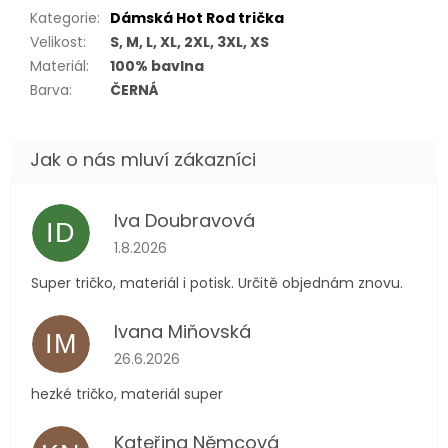
Kategorie
:
Dámská Hot Rod trička
Velikost
:
S, M, L, XL, 2XL, 3XL, XS
Materiál
:
100% bavlna
Barva
:
ČERNÁ
Iva Doubravová
ID
Hodnocení obchodu je 5 z 5 hvězdiček.
1.8.2026
Super tričko, materiál i potisk. Určitě objednám znovu.
Ivana Miňovská
IM
Hodnocení obchodu je 5 z 5 hvězdiček.
26.6.2026
hezké tričko, materiál super
Kateřina Němcová