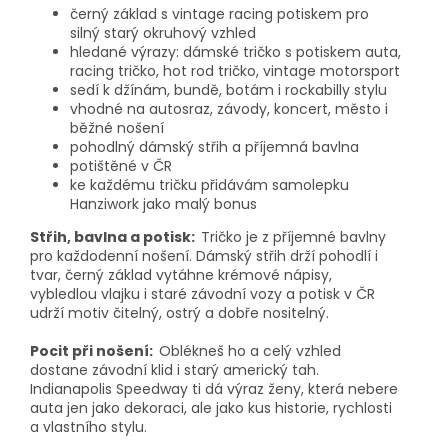
černý základ s vintage racing potiskem pro
silný starý okruhový vzhled
hledané výrazy: dámské tričko s potiskem auta,
racing tričko, hot rod tričko, vintage motorsport
sedí k džínám, bundě, botám i rockabilly stylu
vhodné na autosraz, závody, koncert, město i
běžné nošení
pohodlný dámský střih a příjemná bavlna
potištěné v ČR
ke každému tričku přidávám samolepku
Hanziwork jako malý bonus
Střih, bavlna a potisk:
Tričko je z příjemné bavlny
pro každodenní nošení. Dámský střih drží pohodlí i
tvar, černý základ vytáhne krémové nápisy,
vybledlou vlajku i staré závodní vozy a potisk v ČR
udrží motiv čitelný, ostrý a dobře nositelný.
Pocit při nošení:
Oblékneš ho a celý vzhled
dostane závodní klid i starý americký tah.
Indianapolis Speedway ti dá výraz ženy, která nebere
auta jen jako dekoraci, ale jako kus historie, rychlosti
a vlastního stylu.