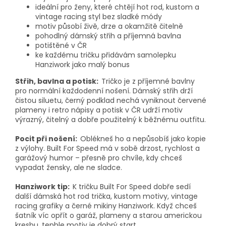
ideální pro ženy, které chtějí hot rod, kustom a
vintage racing styl bez sladké módy
motiv působí živě, drze a okamžitě čitelně
pohodlný dámský střih a příjemná bavlna
potištěné v ČR
ke každému tričku přidávám samolepku
Hanziwork jako malý bonus
Střih, bavlna a potisk:
Tričko je z příjemné bavlny
pro normální každodenní nošení. Dámský střih drží
čistou siluetu, černý podklad nechá vyniknout červené
plameny i retro nápisy a potisk v ČR udrží motiv
výrazný, čitelný a dobře použitelný k běžnému outfitu.
Pocit při nošení:
Oblékneš ho a nepůsobíš jako kopie
z výlohy. Built For Speed má v sobě drzost, rychlost a
garážový humor – přesně pro chvíle, kdy chceš
vypadat žensky, ale ne sladce.
Hanziwork tip:
K tričku Built For Speed dobře sedí
další dámská hot rod trička, kustom motivy, vintage
racing grafiky a černé mikiny Hanziwork. Když chceš
šatník víc opřít o garáž, plameny a starou americkou
kresbu, tenhle motiv je dobrý start.