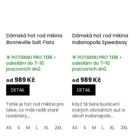
Dámská hot rod mikina
Dámská hot rod mikina
Bonneville Salt Flats
Indianapolis Speedway
🎯 POTISKNU PRO TEBE •
🎯 POTISKNU PRO TEBE •
odesílám do 7–10
odesílám do 7–10
pracovních dnů
pracovních dnů
989 Kč
989 Kč
od
od
DETAIL
DETAIL
Tohle je hot rod mikina pro
Když tě bere burácení
tebe, co máš radši staré
starých závodních aut a
roadstery,...
okruh Indianapolis...
XS
S
M
L
XL
2XL
3XL
XS
4XL
S
M
5XL
L
XL
2XL
3