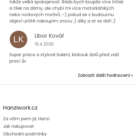
takže velká spokojenost. Ráda bych koupila více triček
a tílek na dámy, ale chybí mi více motorkářských
nebo rockových motivů :-) pokud se v budoucnu
objeví určitě nakoupím znovu ;) díky a at se daří ;)
Libor Kovář
LK
Hodnocení obchodu je 5 z 5 hvězdiček.
19.4.2026
Super práce a stylové balení, klobouk dolů před vaší
prací 👍
Zobrazit další hodnocení
Z
á
p
a
Hanziwork.cz
t
Za vším jsem já, Hanzi
í
Jak nakupovat
Obchodní podmínky