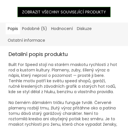
ZOBRAZIT VŠECHNY SOUVISEJÍCÍ PRODUKTY
Popis
Podobné (5)
Hodnocení
Diskuze
Ostatní informace
Detailní popis produktu
Built For Speed stojí na starém maskotu rychlosti z hot
rod a kustom kultury. Plameny, zuby, šílený výraz a
nápis, který neprosí o pozornost — prostě ji bere.
Tenhle motiv patří ke světu speed shopů, garáží,
ručně kreslených závodních grafik a starých hot rodů,
kde se styl dělal z hluku, benzínu a vlastního pravidla.
Na černém dámském tričku funguje tvrdě. Červené
plameny rozbijí tmu, žlutý výraz přitáhne oko a patina
tomu dává starý garážový charakter. Není to
roztomilá kresba ani obyčejný potisk bez směru. Je to
maskot rychlosti pro ženu, která chce vypadat žensky,