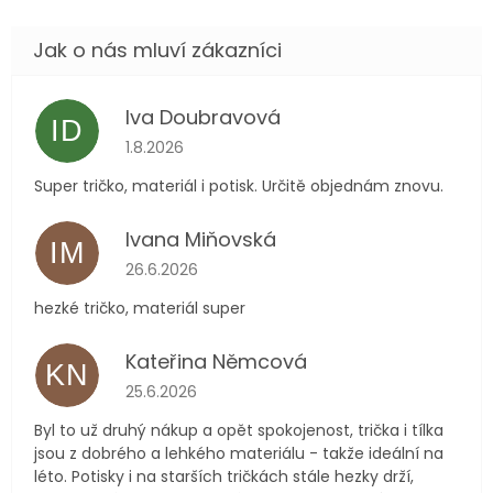
Iva Doubravová
ID
Hodnocení obchodu je 5 z 5 hvězdiček.
1.8.2026
Super tričko, materiál i potisk. Určitě objednám znovu.
Ivana Miňovská
IM
Hodnocení obchodu je 5 z 5 hvězdiček.
26.6.2026
hezké tričko, materiál super
Kateřina Němcová
KN
Hodnocení obchodu je 5 z 5 hvězdiček.
25.6.2026
Byl to už druhý nákup a opět spokojenost, trička i tílka
jsou z dobrého a lehkého materiálu - takže ideální na
léto. Potisky i na starších tričkách stále hezky drží,