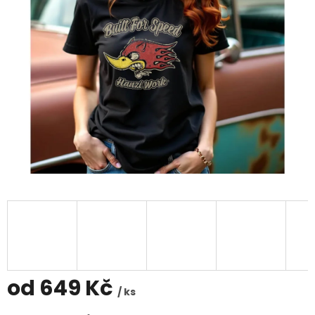
od
649 Kč
/ ks
Měrná