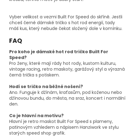
Vyber velikost a vezmi Built For Speed do skříně. Jestli
chceš černé dámské tričko s hot rod energií, tady
máš kus, který nebude čekat složený dole v komínku.
FAQ
Pro koho je dámské hot rod tričko Built For
Speed?
Pro ženy, které mají rády hot rody, kustom kulturu,
vintage racing, retro maskoty, garážový styl a výrazná
černá trička s potiskem.
Hodí se tričko na běžné nošení?
Ano. Funguje k džínám, kraťasům, pod koženou nebo
džínovou bundu, do města, na sraz, koncert i normální
den.
Co je hlavní na motivu?
Hlavní je retro maskot Built For Speed s plameny,
patinovým vzhledem a nápisem Hanziwork ve stylu
starých speed shop grafik.