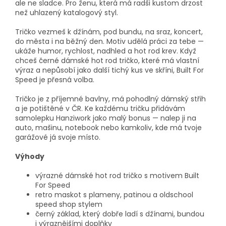
ale ne sladce. Pro ženu, která má radši kustom drzost
než uhlazený katalogový styl.
Tričko vezmeš k džínám, pod bundu, na sraz, koncert,
do města i na běžný den. Motiv udělá práci za tebe —
ukáže humor, rychlost, nadhled a hot rod krev. Když
chceš černé dámské hot rod tričko, které má vlastní
výraz a nepůsobí jako další tichý kus ve skříni, Built For
Speed je přesná volba.
Tričko je z příjemné bavlny, má pohodlný dámský střih
a je potištěné v ČR. Ke každému tričku přidávám
samolepku Hanziwork jako malý bonus — nalep ji na
auto, mašinu, notebook nebo kamkoliv, kde má tvoje
garážové já svoje místo.
Výhody
výrazné dámské hot rod tričko s motivem Built
For Speed
retro maskot s plameny, patinou a oldschool
speed shop stylem
černý základ, který dobře ladí s džínami, bundou
i výraznějšími doplňky