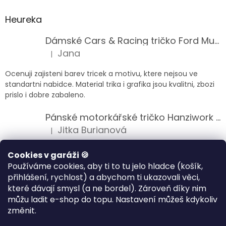
Heureka
Dámské Cars & Racing tričko Ford Mustang 5. generace
Jana
|
Hodnocení produktu je 5 z 5 hvězdiček.
Ocenuji zajisteni barev tricek a motivu, ktere nejsou ve
standartni nabidce. Material trika i grafika jsou kvalitni, zbozi
prislo i dobre zabaleno.
Pánské motorkářské tričko Hanziwork Custom Bobber
Jitka Burianová
|
Hodnocení produktu je 5 z 5 hvězdiček.
Splnil očekávání na jedničku
Cookies v garáži 🍪
Používáme cookies, aby ti to tu jelo hladce (košík,
Pánské motorkářské tričko Royal Enfield 350cc
přihlášení, rychlost) a abychom ti ukazovali věci,
Klára Musilová
|
které dávají smysl (a ne bordel). Zároveň díky nim
Hodnocení produktu je 5 z 5 hvězdiček.
můžu ladit e-shop do topu. Nastavení můžeš kdykoliv
Jsem velice spokojena, velmi kvalitni zbozi.
změnit.