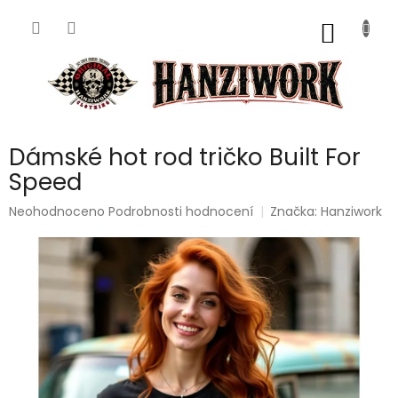
Přejít
na
NÁKUP
obsah
KOŠÍK
Dámské hot rod tričko Built For
Speed
Průměrné
Neohodnoceno
Podrobnosti hodnocení
Značka:
Hanziwork
hodnocení
produktu
je
0,0
z
5
hvězdiček.