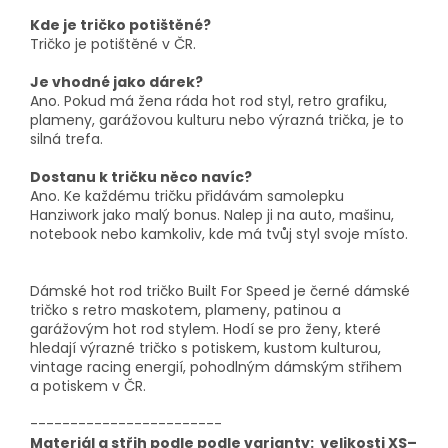
Kde je tričko potištěné?
Tričko je potištěné v ČR.
Je vhodné jako dárek?
Ano. Pokud má žena ráda hot rod styl, retro grafiku,
plameny, garážovou kulturu nebo výrazná trička, je to
silná trefa.
Dostanu k tričku něco navíc?
Ano. Ke každému tričku přidávám samolepku
Hanziwork jako malý bonus. Nalep ji na auto, mašinu,
notebook nebo kamkoliv, kde má tvůj styl svoje místo.
Dámské hot rod tričko Built For Speed je černé dámské
tričko s retro maskotem, plameny, patinou a
garážovým hot rod stylem. Hodí se pro ženy, které
hledají výrazné tričko s potiskem, kustom kulturou,
vintage racing energií, pohodlným dámským střihem
a potiskem v ČR.
------------------------
Materiál a střih podle podle varianty: velikosti XS–