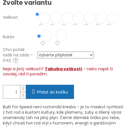
Zvolte variantu
cena:
Velikost
Rukáv
Chci potisk
radši na záda -
0 Kč.
?
Nejsi si jistý velikostí?
Tabulka velikostí
- nebo napiš či
zavolej, rád ti poradím.
Přidat do košíku
Built For Speed není roztomilá kresba – je to maskot rychlosti
z hot rod a kustom kultury, kde plameny, zuby a šílený výraz
znamenaly tah na plný plyn. Černé dámské tričko pro tebe,
když chceš hot rod styl s humorem, energií a garážovým