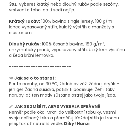
3XL
. Vybereš krátký nebo dlouhý rukáv podle sezóny,
vrstvení a toho, co ti sedí nejlíp.
Krátký rukáv:
100% bavlna single jersey, 180 g/m²,
lehce vypasovaný střih, kulatý výstřih a manžety s
elastanem.
Dlouhý rukáv:
100% česaná bavlna, 180 g/m²,
enzymaticky praná, vypasovaný střih, úzký lem výstřihu
a šedá krční lemovka.
--------------------------
🧼
Jak se o to starat:
Per to naruby, na 30 °C, žádná aviváž, žádnej dryák –
jen gel. Žádná sušička, potisk ti poděkuje. Žehli taky
naruby, ať ten motiv zůstane ostrej jako tvoje jízda.
📏
JAK SE ZMĚŘIT, ABYS VYBRALA SPRÁVNĚ
Neměř podle oka. Mrkni do velikostní tabulky, vezmi
svoje oblíbený triko a přeměřuj. Každej střih je trochu
jinej, tak ať netrefíš vedle.
Díky! Hanzi