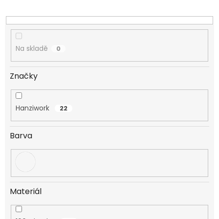
k
t
ů
Na skladě
0
Značky
Hanziwork
22
Barva
Materiál