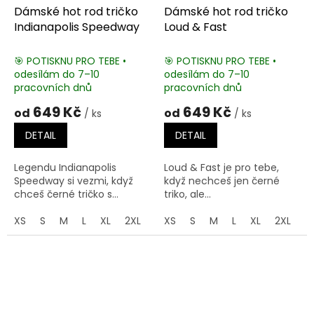
Dámské hot rod tričko
Dámské hot rod tričko
Indianapolis Speedway
Loud & Fast
🎯 POTISKNU PRO TEBE •
🎯 POTISKNU PRO TEBE •
odesílám do 7–10
odesílám do 7–10
pracovních dnů
pracovních dnů
649 Kč
649 Kč
od
od
/ ks
/ ks
DETAIL
DETAIL
Legendu Indianapolis
Loud & Fast je pro tebe,
Speedway si vezmi, když
když nechceš jen černé
chceš černé tričko s...
triko, ale...
XS
S
M
L
XL
2XL
3XL
XS
S
M
L
XL
2XL
3