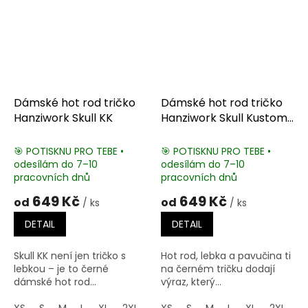
Dámské hot rod tričko
Dámské hot rod tričko
Hanziwork Skull KK
Hanziwork Skull Kustom
Kulture
🎯 POTISKNU PRO TEBE •
🎯 POTISKNU PRO TEBE •
odesílám do 7–10
odesílám do 7–10
pracovních dnů
pracovních dnů
649 Kč
649 Kč
od
od
/ ks
/ ks
DETAIL
DETAIL
Skull KK není jen tričko s
Hot rod, lebka a pavučina ti
lebkou – je to černé
na černém tričku dodají
dámské hot rod...
výraz, který...
XS
S
M
L
XL
2XL
3XL
XS
S
M
L
XL
2XL
3