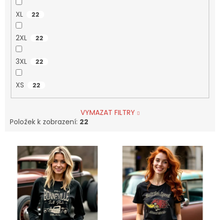
XL
22
2XL
22
3XL
22
XS
22
VYMAZAT FILTRY
Položek k zobrazení:
22
V
ý
p
i
s
p
r