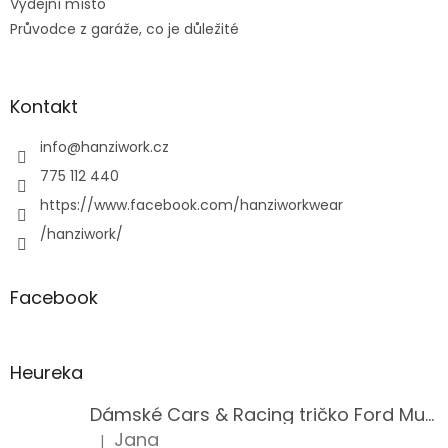
Výdejní místo
s
u
Průvodce z garáže, co je důležité
Kontakt
info
@
hanziwork.cz
775 112 440
https://www.facebook.com/hanziworkwear
/hanziwork/
Facebook
Heureka
Dámské Cars & Racing tričko Ford Mustang 5. generace
Jana
|
Hodnocení produktu je 5 z 5 hvězdiček.