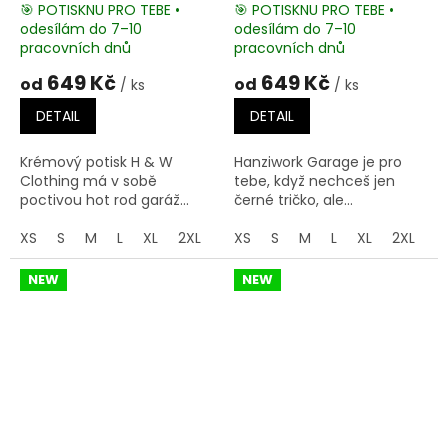
🎯 POTISKNU PRO TEBE •
🎯 POTISKNU PRO TEBE •
odesílám do 7–10
odesílám do 7–10
pracovních dnů
pracovních dnů
649 Kč
649 Kč
od
od
/ ks
/ ks
DETAIL
DETAIL
Krémový potisk H & W
Hanziwork Garage je pro
Clothing má v sobě
tebe, když nechceš jen
poctivou hot rod garáž...
černé tričko, ale...
XS
S
M
L
XL
2XL
3XL
XS
S
M
L
XL
2XL
3
NEW
NEW