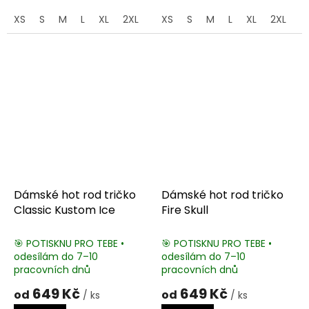
XS
S
M
L
XL
2XL
3XL
XS
S
M
L
XL
2XL
3
Dámské hot rod tričko
Dámské hot rod tričko
Classic Kustom Ice
Fire Skull
🎯 POTISKNU PRO TEBE •
🎯 POTISKNU PRO TEBE •
odesílám do 7–10
odesílám do 7–10
pracovních dnů
pracovních dnů
649 Kč
649 Kč
od
od
/ ks
/ ks