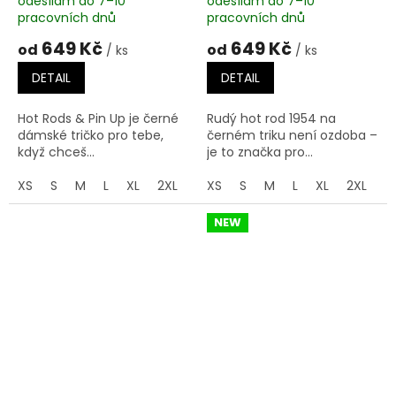
odesílám do 7–10
odesílám do 7–10
pracovních dnů
pracovních dnů
649 Kč
649 Kč
od
od
/ ks
/ ks
DETAIL
DETAIL
Hot Rods & Pin Up je černé
Rudý hot rod 1954 na
dámské tričko pro tebe,
černém triku není ozdoba –
když chceš...
je to značka pro...
XS
S
M
L
XL
2XL
3XL
XS
S
M
L
XL
2XL
3
NEW