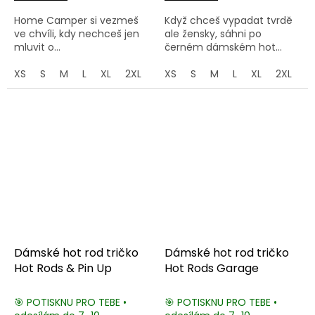
Home Camper si vezmeš
Když chceš vypadat tvrdě
ve chvíli, kdy nechceš jen
ale žensky, sáhni po
mluvit o...
černém dámském hot...
XS
S
M
L
XL
2XL
3XL
XS
S
M
L
XL
2XL
3
Dámské hot rod tričko
Dámské hot rod tričko
Hot Rods & Pin Up
Hot Rods Garage
🎯 POTISKNU PRO TEBE •
🎯 POTISKNU PRO TEBE •