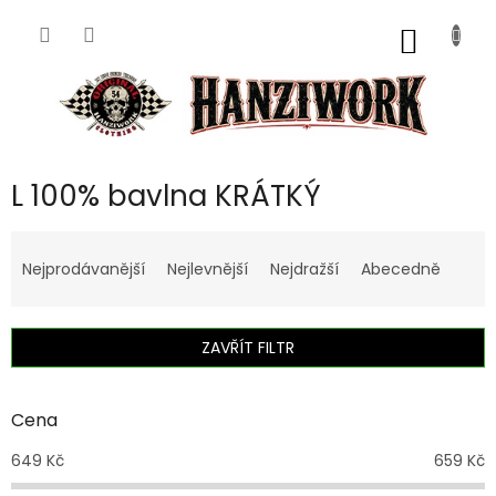
Přejít
na
NÁKUP
obsah
KOŠÍK
L 100% bavlna KRÁTKÝ
Ř
a
Nejprodávanější
Nejlevnější
Nejdražší
Abecedně
z
e
n
ZAVŘÍT FILTR
í
p
r
Cena
o
d
649
Kč
659
Kč
u