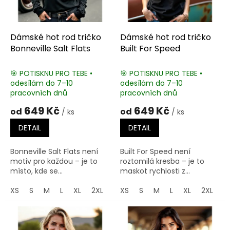
o
d
u
k
Dámské hot rod tričko
Dámské hot rod tričko
t
Bonneville Salt Flats
Built For Speed
ů
🎯 POTISKNU PRO TEBE •
🎯 POTISKNU PRO TEBE •
odesílám do 7–10
odesílám do 7–10
pracovních dnů
pracovních dnů
649 Kč
649 Kč
od
od
/ ks
/ ks
DETAIL
DETAIL
Bonneville Salt Flats není
Built For Speed není
motiv pro každou – je to
roztomilá kresba – je to
místo, kde se...
maskot rychlosti z...
XS
S
M
L
XL
2XL
3XL
XS
S
M
L
XL
2XL
3