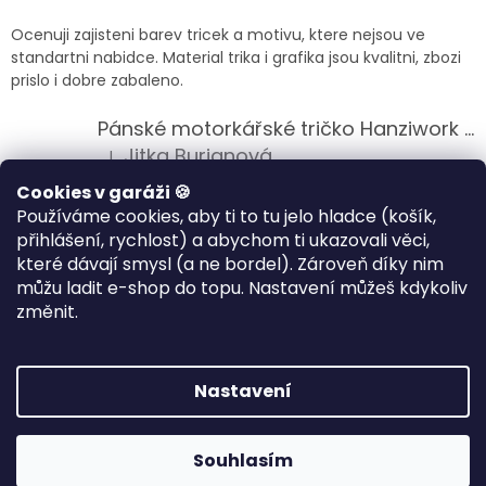
Ocenuji zajisteni barev tricek a motivu, ktere nejsou ve
standartni nabidce. Material trika i grafika jsou kvalitni, zbozi
prislo i dobre zabaleno.
Pánské motorkářské tričko Hanziwork Custom Bobber
Jitka Burianová
|
Hodnocení produktu je 5 z 5 hvězdiček.
Cookies v garáži 🍪
Splnil očekávání na jedničku
Používáme cookies, aby ti to tu jelo hladce (košík,
přihlášení, rychlost) a abychom ti ukazovali věci,
Pánské motorkářské tričko Royal Enfield 350cc
které dávají smysl (a ne bordel). Zároveň díky nim
Klára Musilová
|
Hodnocení produktu je 5 z 5 hvězdiček.
můžu ladit e-shop do topu. Nastavení můžeš kdykoliv
změnit.
Jsem velice spokojena, velmi kvalitni zbozi.
Nastavení
Vytvořil Shoptet
Souhlasím
Copyright 2026
HANZIWORK
. Všechna práva vyhrazena.