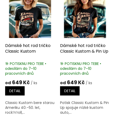
Dámské hot rod tričko
Dámské hot rod tričko
Classic Kustom
Classic Kustom & Pin Up
🎯 POTISKNU PRO TEBE •
🎯 POTISKNU PRO TEBE •
odesílám do 7–10
odesílám do 7–10
pracovních dnů
pracovních dnů
649 Kč
649 Kč
od
od
/ ks
/ ks
DETAIL
DETAIL
Classic Kustom bere starou
Potisk Classic Kustom & Pin
Ameriku 40.–50. let,
Up spojuje nízké kustom
rock’n’roll,...
auto,...