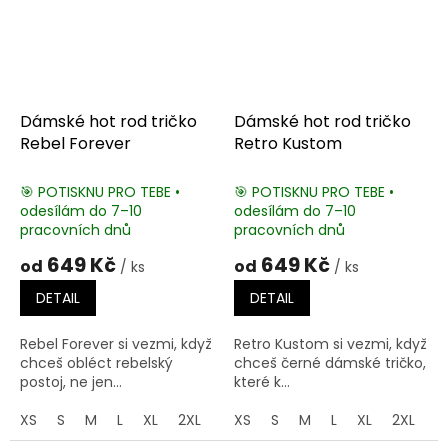
Dámské hot rod tričko
Dámské hot rod tričko
Rebel Forever
Retro Kustom
🎯 POTISKNU PRO TEBE •
🎯 POTISKNU PRO TEBE •
odesílám do 7–10
odesílám do 7–10
pracovních dnů
pracovních dnů
649 Kč
649 Kč
od
od
/ ks
/ ks
DETAIL
DETAIL
Rebel Forever si vezmi, když
Retro Kustom si vezmi, když
chceš obléct rebelský
chceš černé dámské tričko,
postoj, ne jen...
které k...
XS
S
M
L
XL
2XL
3XL
XS
S
M
L
XL
2XL
3