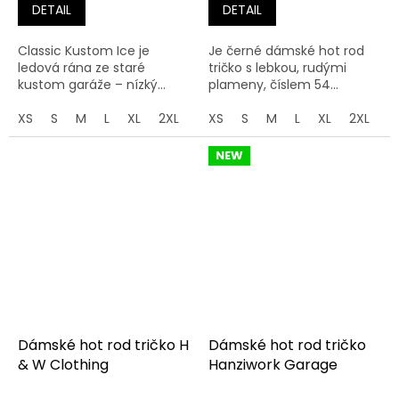
DETAIL
DETAIL
Classic Kustom Ice je
Je černé dámské hot rod
ledová rána ze staré
tričko s lebkou, rudými
kustom garáže – nízký...
plameny, číslem 54...
XS
S
M
L
XL
2XL
3XL
XS
S
M
L
XL
2XL
3
NEW
Dámské hot rod tričko H
Dámské hot rod tričko
& W Clothing
Hanziwork Garage