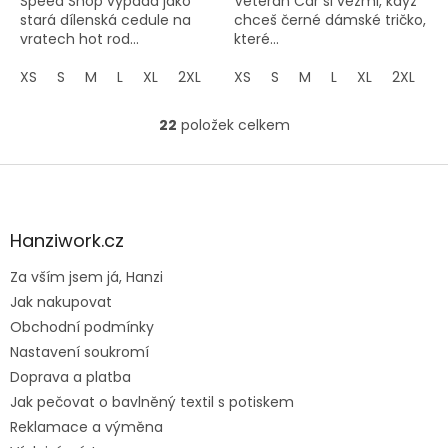
Speed Shop vypadá jako
Veteran Car si vezmi, když
stará dílenská cedule na
chceš černé dámské tričko,
vratech hot rod...
které...
XS
S
M
L
XL
2XL
3XL
XS
S
M
L
XL
2XL
3
22
položek celkem
O
v
l
Z
á
á
d
p
a
a
Hanziwork.cz
c
t
í
Za vším jsem já, Hanzi
í
p
Jak nakupovat
r
v
Obchodní podmínky
k
Nastavení soukromí
y
Doprava a platba
v
ý
Jak pečovat o bavlněný textil s potiskem
p
Reklamace a výměna
i