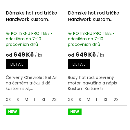
Dámské hot rod tričko
Dámské hot rod tričko
Hanziwork Kustom
Hanziwork Kustom
Culture
Kulture
🎯 POTISKNU PRO TEBE •
🎯 POTISKNU PRO TEBE •
odesílám do 7–10
odesílám do 7–10
pracovních dnů
pracovních dnů
649 Kč
649 Kč
od
od
/ ks
/ ks
DETAIL
DETAIL
Červený Chevrolet Bel Air
Rudý hot rod, otevřený
na černém tričku ti dá
motor, pavučina a nápis
kustom styl,...
Kustom Kulture ti...
XS
S
M
L
XL
2XL
3XL
XS
S
M
L
XL
2XL
3
NEW
NEW