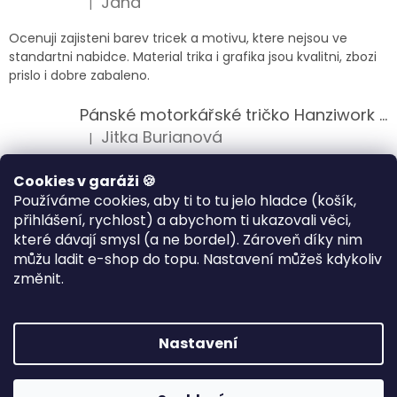
Jana
|
Hodnocení produktu je 5 z 5 hvězdiček.
Ocenuji zajisteni barev tricek a motivu, ktere nejsou ve
standartni nabidce. Material trika i grafika jsou kvalitni, zbozi
prislo i dobre zabaleno.
Pánské motorkářské tričko Hanziwork Custom Bobber
Jitka Burianová
|
Hodnocení produktu je 5 z 5 hvězdiček.
Splnil očekávání na jedničku
Cookies v garáži 🍪
Používáme cookies, aby ti to tu jelo hladce (košík,
Pánské motorkářské tričko Royal Enfield 350cc
přihlášení, rychlost) a abychom ti ukazovali věci,
Klára Musilová
|
které dávají smysl (a ne bordel). Zároveň díky nim
Hodnocení produktu je 5 z 5 hvězdiček.
můžu ladit e-shop do topu. Nastavení můžeš kdykoliv
Jsem velice spokojena, velmi kvalitni zbozi.
změnit.
Vytvořil Shoptet
Nastavení
Copyright 2026
HANZIWORK
. Všechna práva vyhrazena.