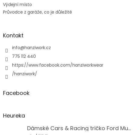
Výdejní místo
Průvodce z garáže, co je důležité
Kontakt
info
@
hanziwork.cz
775 112 440
https://www.facebook.com/hanziworkwear
/hanziwork/
Facebook
Heureka
Dámské Cars & Racing tričko Ford Mustang 5. generace