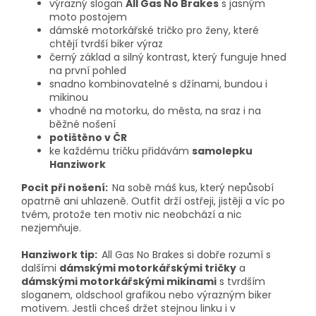
výrazný slogan
All Gas No Brakes
s jasným
moto postojem
dámské motorkářské tričko pro ženy, které
chtějí tvrdší biker výraz
černý základ a silný kontrast, který funguje hned
na první pohled
snadno kombinovatelné s džínami, bundou i
mikinou
vhodné na motorku, do města, na sraz i na
běžné nošení
potištěno v ČR
ke každému tričku přidávám
samolepku
Hanziwork
Pocit při nošení:
Na sobě máš kus, který nepůsobí
opatrně ani uhlazeně. Outfit drží ostřeji, jistěji a víc po
tvém, protože ten motiv nic neobchází a nic
nezjemňuje.
Hanziwork tip:
All Gas No Brakes si dobře rozumí s
dalšími
dámskými motorkářskými tričky
a
dámskými motorkářskými mikinami
s tvrdším
sloganem, oldschool grafikou nebo výrazným biker
motivem. Jestli chceš držet stejnou linku i v