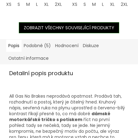
XS
S
M
L
XL
2XL
3XL
XS
4XL
S
M
L
XL
2XL
3
ZOBRAZIT VŠECHNY SOUVISEJÍCÍ PRODUKTY
Popis
Podobné (5)
Hodnocení
Diskuze
Ostatní informace
Detailní popis produktu
All Gas No Brakes neprodává opatrnost. Prodává tah,
rozhodnutí a postoj, který je čitelný hned. Kruhový
nápis, sevřená ruka na plynu uprostřed a červeno-bílý
kontrast říkají přesně to, co má dobré
dámské
motorkářské tričko s potiskem
říct na první
pohled: tady se nečeká, tady se jede. Ne jemný
kompromis, ne bezpečný motiv do počtu, ale výraz
pro ženu, která má k motorce vztah a nechce to