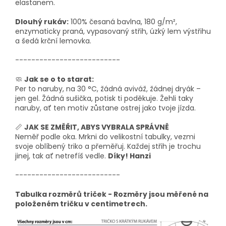
elastanem.
Dlouhý rukáv:
100% česaná bavlna, 180 g/m²,
enzymaticky praná, vypasovaný střih, úzký lem výstřihu
a šedá krční lemovka.
--------------------------
🧼
Jak se o to starat:
Per to naruby, na 30 °C, žádná aviváž, žádnej dryák –
jen gel. Žádná sušička, potisk ti poděkuje. Žehli taky
naruby, ať ten motiv zůstane ostrej jako tvoje jízda.
📏
JAK SE ZMĚŘIT, ABYS VYBRALA SPRÁVNĚ
Neměř podle oka. Mrkni do velikostní tabulky, vezmi
svoje oblíbený triko a přeměřuj. Každej střih je trochu
jinej, tak ať netrefíš vedle.
Díky! Hanzi
--------------------------
Tabulka rozměrů triček - Rozměry jsou měřené na
položeném tričku v centimetrech.