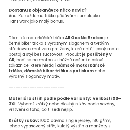
Dostanu k objednávce něco navíc?
Ano. Ke každému tričku přidávám samolepku
Hanziwork jako malý bonus.
Dámské motorkářské tričko
All Gas No Brakes
je
černé biker tričko s výrazným sloganem a tvrdým
středovým motivem pro ženy, které chtějí jasný moto
postoj a styl bez tuctovosti. Produkt je
potištěný v
ČR
, hodí se na motorku i běžné nošení a osloví
zákaznice, které hledají
dámské motorkářské
tričko
,
dámské biker tričko s potiskem
nebo
výrazný sloganový motiv.
------------------------
Materiál a střih podle podle varianty: velikosti XS–
3XL
. Vybereš krátký nebo dlouhý rukáv podle sezóny,
vrstvení a toho, co ti sedí nejlíp.
Krátký rukáv:
100% bavlna single jersey, 180 g/m²,
lehce vypasovaný střih, kulatý výstřih a manžety s