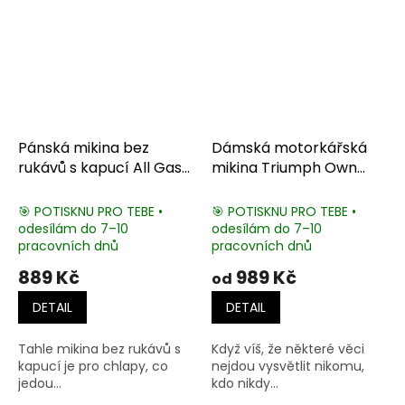
Pánská mikina bez
Dámská motorkářská
rukávů s kapucí All Gas
mikina Triumph Own
No Brakes
One
🎯 POTISKNU PRO TEBE •
🎯 POTISKNU PRO TEBE •
odesílám do 7–10
odesílám do 7–10
pracovních dnů
pracovních dnů
889 Kč
989 Kč
od
DETAIL
DETAIL
Tahle mikina bez rukávů s
Když víš, že některé věci
kapucí je pro chlapy, co
nejdou vysvětlit nikomu,
jedou...
kdo nikdy...