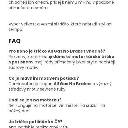
chladnějších dnech, přidej k němu mikinu v podobně
přímočarém směru.
Vyber velikost a vezmi si tričko, které nebrzdí styl ani
tempo.
FAQ
Pro koho je tričko All Gas No Brakes vhodné?
Pro ženy, které hledají
dámské motorkářské tričko
s potiskem
, mají rády přímočarý biker styl a nechtějí
tuctový motiv.
Co je hlavním motivem potisku?
Dominantou je slogan
All Gas No Brakes
a výrazný
středový motiv sevřené ruky.
Hodí se jen na motorku?
Ne. Funguje na motorce, ve městě, na srazu i na
běžný den.
Je tričko potištěné v ČR?
Ano, potisk je realizovaný v ČR.