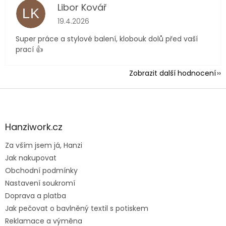
Libor Kovář
LK
Hodnocení obchodu je 5 z 5 hvězdiček.
19.4.2026
Super práce a stylové balení, klobouk dolů před vaší
prací 👍
Zobrazit další hodnocení
Z
á
p
a
Hanziwork.cz
t
Za vším jsem já, Hanzi
í
Jak nakupovat
Obchodní podmínky
Nastavení soukromí
Doprava a platba
Jak pečovat o bavlněný textil s potiskem
Reklamace a výměna