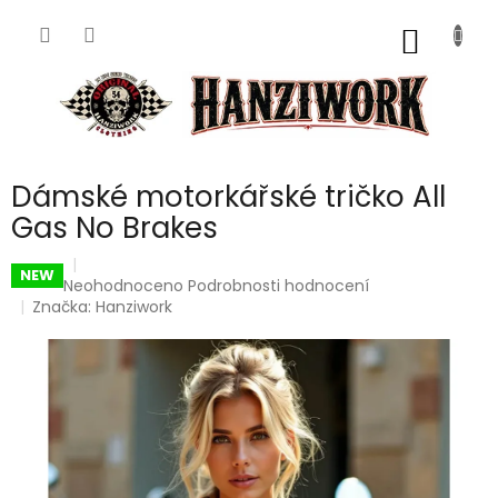
Přejít
na
NÁKUP
obsah
KOŠÍK
Dámské motorkářské tričko All
Gas No Brakes
NEW
Průměrné
Neohodnoceno
Podrobnosti hodnocení
hodnocení
Značka:
Hanziwork
produktu
je
0,0
z
5
hvězdiček.