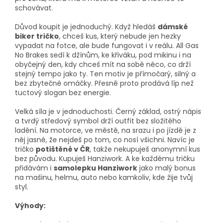
schovávat.
Důvod koupit je jednoduchý. Když hledáš
dámské
biker tričko
, chceš kus, který nebude jen hezky
vypadat na fotce, ale bude fungovat i v reálu. All Gas
No Brakes sedí k džínům, ke křiváku, pod mikinu i na
obyčejný den, kdy chceš mít na sobě něco, co drží
stejný tempo jako ty. Ten motiv je přímočarý, silný a
bez zbytečné omáčky. Přesně proto prodává líp než
tuctový slogan bez energie.
Velká síla je v jednoduchosti. Černý základ, ostrý nápis
a tvrdý středový symbol drží outfit bez složitého
ladění. Na motorce, ve městě, na srazu i po jízdě je z
něj jasné, že nejdeš po tom, co nosí všichni. Navíc je
tričko
potištěné v ČR
, takže nekupuješ anonymní kus
bez původu. Kupuješ Hanziwork. A ke každému tričku
přidávám i
samolepku Hanziwork
jako malý bonus
na mašinu, helmu, auto nebo kamkoliv, kde žije tvůj
styl.
Výhody: