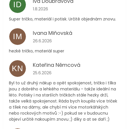
Iva Doubravová
ID
Hodnocení obchodu je 5 z 5 hvězdiček.
1.8.2026
Super tričko, materiál i potisk. Určitě objednám znovu.
Ivana Miňovská
IM
Hodnocení obchodu je 5 z 5 hvězdiček.
26.6.2026
hezké tričko, materiál super
Kateřina Němcová
KN
Hodnocení obchodu je 5 z 5 hvězdiček.
25.6.2026
Byl to už druhý nákup a opět spokojenost, trička i tílka
jsou z dobrého a lehkého materiálu - takže ideální na
léto. Potisky i na starších tričkách stále hezky drží,
takže velká spokojenost. Ráda bych koupila více triček
a tílek na dámy, ale chybí mi více motorkářských
nebo rockových motivů :-) pokud se v budoucnu
objeví určitě nakoupím znovu ;) díky a at se daří ;)