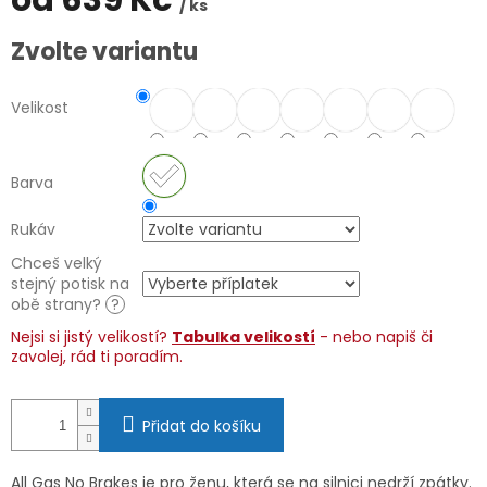
od
639 Kč
/ ks
Měrná
Zvolte variantu
cena:
Velikost
Barva
Rukáv
Chceš velký
stejný potisk na
obě strany?
?
Nejsi si jistý velikostí?
Tabulka velikostí
- nebo napiš či
zavolej, rád ti poradím.
Přidat do košíku
All Gas No Brakes je pro ženu, která se na silnici nedrží zpátky.