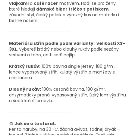
vlajkami
a
café racer
motivem. Hodí se pro ženy,
které hledají
dámské biker tričko s potiskem
,
závodní styl, český potisk a výrazný kus na motorku i
běžné nošení.
-------------------------
Materiál a střih podle podle varianty: velikosti XS–
3XL
. Vybereš krátký nebo dlouhý rukáv podle sezóny,
vrstvení a toho, co ti sedí nejlíp.
Krátký rukáv:
100% bavlna single jersey, 180 g/m²,
lehce vypasovaný střih, kulatý výstřih a manžety s
elastanem.
Dlouhý rukáv:
100% česaná bavlna, 180 g/m²,
enzymaticky praná, vypasovaný střih, úzký lem výstřihu
a šedá krční lemovka.
--------------------------
🧼
Jak se o to starat:
Per to naruby, na 30 °C, žádná aviváž, žádnej dryák –