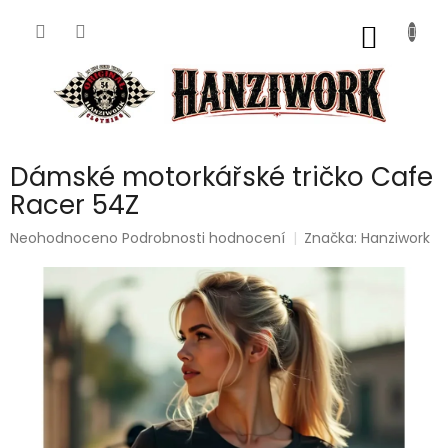
Přejít
na
NÁKUP
obsah
KOŠÍK
Dámské motorkářské tričko Cafe
Racer 54Z
Průměrné
Neohodnoceno
Podrobnosti hodnocení
Značka:
Hanziwork
hodnocení
produktu
je
0,0
z
5
hvězdiček.