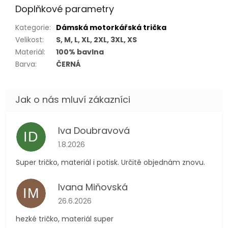
Doplňkové parametry
Kategorie
:
Dámská motorkářská trička
Velikost
:
S, M, L, XL, 2XL, 3XL, XS
Materiál
:
100% bavlna
Barva
:
ČERNÁ
Iva Doubravová
ID
Hodnocení obchodu je 5 z 5 hvězdiček.
1.8.2026
Super tričko, materiál i potisk. Určitě objednám znovu.
Ivana Miňovská
IM
Hodnocení obchodu je 5 z 5 hvězdiček.
26.6.2026
hezké tričko, materiál super