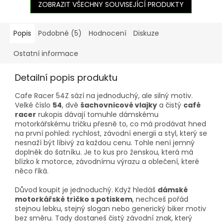
ZOBRAZIT VŠECHNY SOUVISEJÍCÍ PRODUKTY
Popis
Podobné (5)
Hodnocení
Diskuze
Ostatní informace
Detailní popis produktu
Cafe Racer 54Z sází na jednoduchý, ale silný motiv.
Velké číslo
54
, dvě
šachovnicové vlajky
a čistý
café
racer
rukopis dávají tomuhle dámskému
motorkářskému tričku přesně to, co má prodávat hned
na první pohled: rychlost, závodní energii a styl, který se
nesnaží být líbivý za každou cenu. Tohle není jemný
doplněk do šatníku. Je to kus pro ženskou, která má
blízko k motorce, závodnímu výrazu a oblečení, které
něco říká.
Důvod koupit je jednoduchý. Když hledáš
dámské
motorkářské tričko s potiskem
, nechceš pořád
stejnou lebku, stejný slogan nebo generický biker motiv
bez směru. Tady dostaneš čistý závodní znak, který