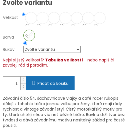
Zvolte variantu
cena:
Velikost
Barva
Rukáv
Nejsi si jistý velikostí?
Tabulka velikostí
- nebo napiš či
zavolej, rád ti poradím.
Přidat do košíku
Závodní číslo 54, šachovnicové vlajky a café racer rukopis
dělají z tohohle trička jasnou volbu pro ženy, které mají rády
rychlost a vintage závodní styl. Čistý motorkářský motiv pro
ty, které chtějí něco víc než běžné tričko. Bavlna drží tvar bez
tvrdosti a dává závodnímu motivu nositelný základ pro časté
použití.