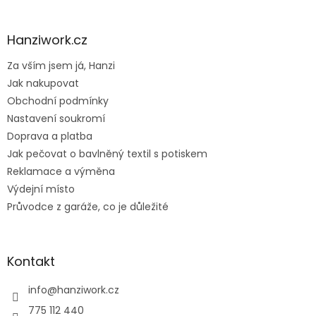
á
p
a
Hanziwork.cz
t
Za vším jsem já, Hanzi
í
Jak nakupovat
Obchodní podmínky
Nastavení soukromí
Doprava a platba
Jak pečovat o bavlněný textil s potiskem
Reklamace a výměna
Výdejní místo
Průvodce z garáže, co je důležité
Kontakt
info
@
hanziwork.cz
775 112 440