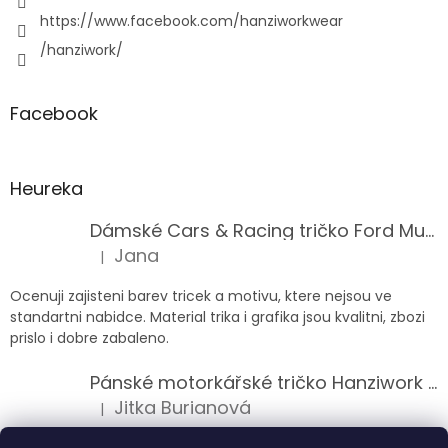
https://www.facebook.com/hanziworkwear
/hanziwork/
Facebook
Heureka
Dámské Cars & Racing tričko Ford Mustang 5. generace
Jana
|
Hodnocení produktu je 5 z 5 hvězdiček.
Ocenuji zajisteni barev tricek a motivu, ktere nejsou ve
standartni nabidce. Material trika i grafika jsou kvalitni, zbozi
prislo i dobre zabaleno.
Pánské motorkářské tričko Hanziwork Custom Bobber
Jitka Burianová
|
Hodnocení produktu je 5 z 5 hvězdiček.
Splnil očekávání na jedničku