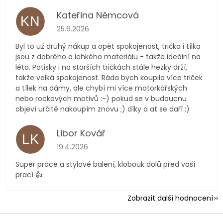
Kateřina Němcová
KN
Hodnocení obchodu je 5 z 5 hvězdiček.
25.6.2026
Byl to už druhý nákup a opět spokojenost, trička i tílka
jsou z dobrého a lehkého materiálu - takže ideální na
léto. Potisky i na starších tričkách stále hezky drží,
takže velká spokojenost. Ráda bych koupila více triček
a tílek na dámy, ale chybí mi více motorkářských
nebo rockových motivů :-) pokud se v budoucnu
objeví určitě nakoupím znovu ;) díky a at se daří ;)
Libor Kovář
LK
Hodnocení obchodu je 5 z 5 hvězdiček.
19.4.2026
Super práce a stylové balení, klobouk dolů před vaší
prací 👍
Zobrazit další hodnocení
Z