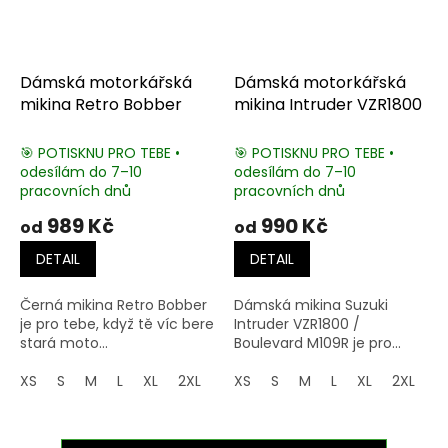
Dámská motorkářská
Dámská motorkářská
mikina Retro Bobber
mikina Intruder VZR1800
🎯 POTISKNU PRO TEBE •
🎯 POTISKNU PRO TEBE •
odesílám do 7–10
odesílám do 7–10
pracovních dnů
pracovních dnů
989 Kč
990 Kč
od
od
DETAIL
DETAIL
Černá mikina Retro Bobber
Dámská mikina Suzuki
je pro tebe, když tě víc bere
Intruder VZR1800 /
stará moto...
Boulevard M109R je pro...
XS
S
M
L
XL
2XL
3XL
XS
4XL
S
M
5XL
L
XL
2XL
3