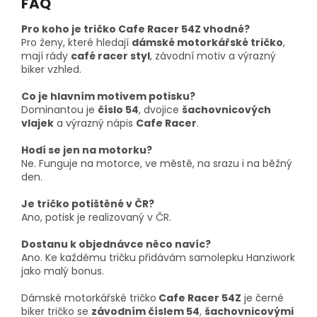
FAQ
Pro koho je tričko Cafe Racer 54Z vhodné?
Pro ženy, které hledají
dámské motorkářské tričko
,
mají rády
café racer styl
, závodní motiv a výrazný
biker vzhled.
Co je hlavním motivem potisku?
Dominantou je
číslo 54
, dvojice
šachovnicových
vlajek
a výrazný nápis
Cafe Racer
.
Hodí se jen na motorku?
Ne. Funguje na motorce, ve městě, na srazu i na běžný
den.
Je tričko potištěné v ČR?
Ano, potisk je realizovaný v ČR.
Dostanu k objednávce něco navíc?
Ano. Ke každému tričku přidávám samolepku Hanziwork
jako malý bonus.
Dámské motorkářské tričko
Cafe Racer 54Z
je černé
biker tričko se
závodním číslem 54
,
šachovnicovými