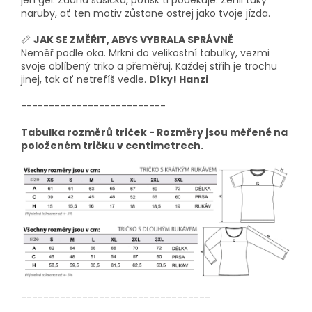
jen gel. Žádná sušička, potisk ti poděkuje. Žehli taky
naruby, ať ten motiv zůstane ostrej jako tvoje jízda.
📏
JAK SE ZMĚŘIT, ABYS VYBRALA SPRÁVNĚ
Neměř podle oka. Mrkni do velikostní tabulky, vezmi
svoje oblíbený triko a přeměřuj. Každej střih je trochu
jinej, tak ať netrefíš vedle.
Díky! Hanzi
--------------------------
Tabulka rozměrů triček - Rozměry jsou měřené na
položeném tričku v centimetrech.
----------------------------------