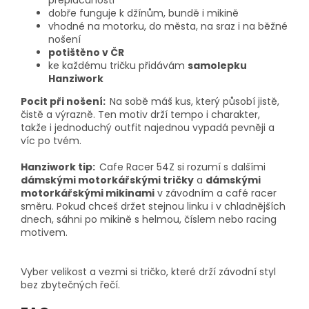
dobře funguje k džínům, bundě i mikině
vhodné na motorku, do města, na sraz i na běžné
nošení
potištěno v ČR
ke každému tričku přidávám
samolepku
Hanziwork
Pocit při nošení:
Na sobě máš kus, který působí jistě,
čistě a výrazně. Ten motiv drží tempo i charakter,
takže i jednoduchý outfit najednou vypadá pevněji a
víc po tvém.
Hanziwork tip:
Cafe Racer 54Z si rozumí s dalšími
dámskými motorkářskými tričky
a
dámskými
motorkářskými mikinami
v závodním a café racer
směru. Pokud chceš držet stejnou linku i v chladnějších
dnech, sáhni po mikině s helmou, číslem nebo racing
motivem.
Vyber velikost a vezmi si tričko, které drží závodní styl
bez zbytečných řečí.