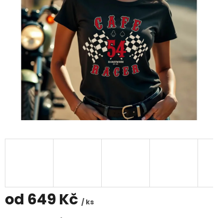
od
649 Kč
/ ks
Měrná