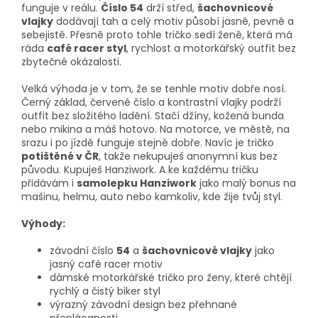
funguje v reálu.
Číslo 54
drží střed,
šachovnicové
vlajky
dodávají tah a celý motiv působí jasně, pevně a
sebejistě. Přesně proto tohle tričko sedí ženě, která má
ráda
café racer styl
, rychlost a motorkářský outfit bez
zbytečné okázalosti.
Velká výhoda je v tom, že se tenhle motiv dobře nosí.
Černý základ, červené číslo a kontrastní vlajky podrží
outfit bez složitého ladění. Stačí džíny, kožená bunda
nebo mikina a máš hotovo. Na motorce, ve městě, na
srazu i po jízdě funguje stejně dobře. Navíc je tričko
potištěné v ČR
, takže nekupuješ anonymní kus bez
původu. Kupuješ Hanziwork. A ke každému tričku
přidávám i
samolepku Hanziwork
jako malý bonus na
mašinu, helmu, auto nebo kamkoliv, kde žije tvůj styl.
Výhody:
závodní číslo
54
a
šachovnicové vlajky
jako
jasný café racer motiv
dámské motorkářské tričko pro ženy, které chtějí
rychlý a čistý biker styl
výrazný závodní design bez přehnané
přeplácanosti