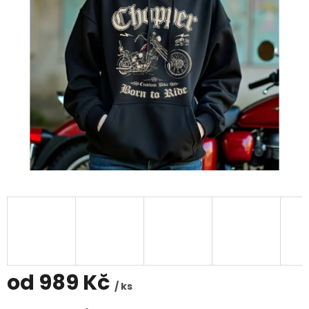
od
989 Kč
/ ks
Měrná