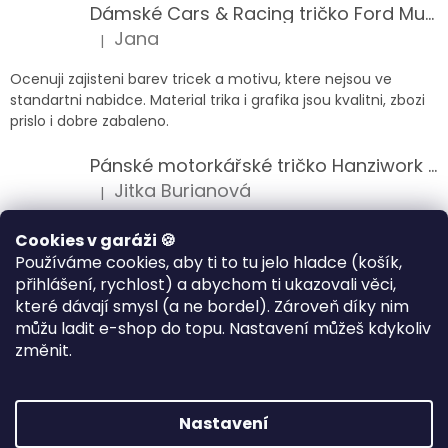
Dámské Cars & Racing tričko Ford Mustang 5. generace
Jana
|
Hodnocení produktu je 5 z 5 hvězdiček.
Ocenuji zajisteni barev tricek a motivu, ktere nejsou ve
standartni nabidce. Material trika i grafika jsou kvalitni, zbozi
prislo i dobre zabaleno.
Pánské motorkářské tričko Hanziwork Custom Bobber
Jitka Burianová
|
Hodnocení produktu je 5 z 5 hvězdiček.
Splnil očekávání na jedničku
Cookies v garáži 🍪
Používáme cookies, aby ti to tu jelo hladce (košík,
Pánské motorkářské tričko Royal Enfield 350cc
přihlášení, rychlost) a abychom ti ukazovali věci,
Klára Musilová
|
které dávají smysl (a ne bordel). Zároveň díky nim
Hodnocení produktu je 5 z 5 hvězdiček.
můžu ladit e-shop do topu. Nastavení můžeš kdykoliv
Jsem velice spokojena, velmi kvalitni zbozi.
změnit.
Vytvořil Shoptet
Nastavení