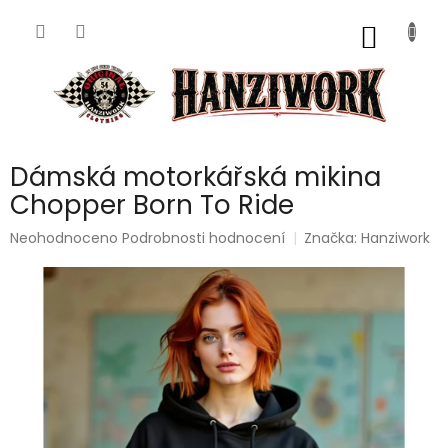
Přejít
na
NÁKUP
obsah
KOŠÍK
Dámská motorkářská mikina
Chopper Born To Ride
Průměrné
Neohodnoceno
Podrobnosti hodnocení
Značka:
Hanziwork
hodnocení
produktu
je
0,0
z
5
hvězdiček.