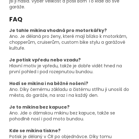
jsi ji našla. Vyber velikost a pošli Born To Ride do své
garáže.
FAQ
Je tahle mikina vhodná pro motorkářky?
Ano. Je dělaná pro ženy, které mají blízko k motorkám,
chopperům, cruiserům, custom bike stylu a garážové
kultuře.
Je potisk vpředu nebo vzadu?
Hlavní motiv je vpředu, takže je dobře vidět hned na
první pohled i pod rozepnutou bundou.
Hodí se mikina i na běžné nošení?
Ano. Díky černému základu a čistému střihu ji unosíš do
města, do garáže, na sraz i na každý den.
Je to mikina bez kapuce?
Ano. Jde o dámskou mikinu bez kapuce, takže se
pohodlně nosí i pod moto bundou.
Kde se mikina tiskne?
Potisk je dělaný v ČR po objednávce. Díky tomu