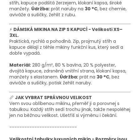
střih, kapuce podšitá žerzejem,
klokaní kapsa,
široké
manžety.
Údržba:
prát naruby na
30 °C
, bez chemie,
aviváže a sušičky, žehlit z rubu.
⚡
DÁMSKÁ MIKINA NA ZIP S KAPUCÍ - Velikosti XS–
3XL.
Praktická, rychlá a pohodlná. Zip, projmutý střih a
kapuce dělají z téhle mikiny funkční kus, který sedí a
dobře vypadá.
Materiál:
280 g/m², 80 % bavlna, 20 % polyester,
dvojitá kapuce, zdrsněná vnitřní strana, klokaní kapsa,
manžety s elastanem.
Údržba:
prát na
30 °C
, bez
aviváže a sušičky, potisk žehlit naruby.
📏
JAK VYBRAT SPRÁVNOU VELIKOST
Vem svou oblíbenou mikinu, přeměř ji a porovnej s
tabulkou. Každý střih sedí trochu jinak, takže nespoléhej
jen na běžnou velikost. Ušetříš si výměnu i čekání.
---------------------------
Velikostní tabulky luxusních mikin - Rozměry jsou