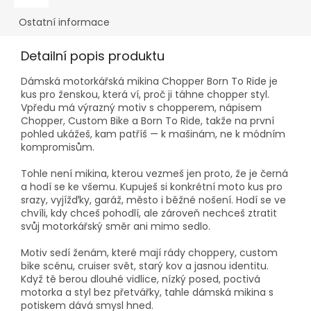
Ostatní informace
Detailní popis produktu
Dámská motorkářská mikina Chopper Born To Ride je
kus pro ženskou, která ví, proč ji táhne chopper styl.
Vpředu má výrazný motiv s chopperem, nápisem
Chopper, Custom Bike a Born To Ride, takže na první
pohled ukážeš, kam patříš — k mašinám, ne k módním
kompromisům.
Tohle není mikina, kterou vezmeš jen proto, že je černá
a hodí se ke všemu. Kupuješ si konkrétní moto kus pro
srazy, vyjížďky, garáž, město i běžné nošení. Hodí se ve
chvíli, kdy chceš pohodlí, ale zároveň nechceš ztratit
svůj motorkářský směr ani mimo sedlo.
Motiv sedí ženám, které mají rády choppery, custom
bike scénu, cruiser svět, starý kov a jasnou identitu.
Když tě berou dlouhé vidlice, nízký posed, poctivá
motorka a styl bez přetvářky, tahle dámská mikina s
potiskem dává smysl hned.