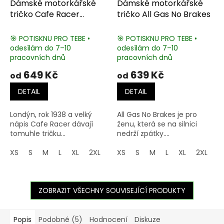
Dámské motorkářské
Dámské motorkářské
tričko Cafe Racer
tričko All Gas No Brakes
London
🎯 POTISKNU PRO TEBE •
🎯 POTISKNU PRO TEBE •
odesílám do 7–10
odesílám do 7–10
pracovních dnů
pracovních dnů
649 Kč
639 Kč
od
od
DETAIL
DETAIL
Londýn, rok 1938 a velký
All Gas No Brakes je pro
nápis Cafe Racer dávají
ženu, která se na silnici
tomuhle tričku...
nedrží zpátky....
XS
S
M
L
XL
2XL
3XL
XS
S
M
L
XL
2XL
3
ZOBRAZIT VŠECHNY SOUVISEJÍCÍ PRODUKTY
Popis
Podobné (5)
Hodnocení
Diskuze