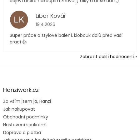
objeví určitě nakoupím znovu ;) díky a at se daří ;)
Libor Kovář
LK
Hodnocení obchodu je 5 z 5 hvězdiček.
19.4.2026
Super práce a stylové balení, klobouk dolů před vaší
prací 👍
Zobrazit další hodnocení
Z
á
p
a
Hanziwork.cz
t
Za vším jsem já, Hanzi
í
Jak nakupovat
Obchodní podmínky
Nastavení soukromí
Doprava a platba