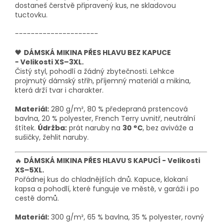
dostaneš čerstvě připravený kus, ne skladovou
tuctovku.
---------------------
🖤
DÁMSKÁ MIKINA PŘES HLAVU BEZ KAPUCE
- Velikosti XS–3XL.
Čistý styl, pohodlí a žádný zbytečnosti. Lehkce
projmutý dámský střih, příjemný materiál a mikina,
která drží tvar i charakter.
Materiál:
280 g/m², 80 % předepraná prstencová
bavlna, 20 % polyester, French Terry uvnitř, neutrální
štítek.
Údržba:
prát naruby na
30 °C
, bez aviváže a
sušičky, žehlit naruby.
🔥
DÁMSKÁ MIKINA PŘES HLAVU S KAPUCÍ - Velikosti
XS–5XL.
Pořádnej kus do chladnějších dnů. Kapuce, klokaní
kapsa a pohodlí, které funguje ve městě, v garáži i po
cestě domů.
Materiál:
300 g/m², 65 % bavlna, 35 % polyester, rovný