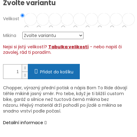
Zvolte variantu
cena:
Velikost
Mikina
Nejsi si jistý velikostí?
Tabulka velikostí
- nebo napiš či
zavolej, rád ti poradím.
Přidat do košíku
Chopper, výrazný přední potisk a nápis Born To Ride dávají
téhle mikině jasný směr. Pro tebe, když je ti bližší custom
bike, garáž a silnice než tuctová černá mikina bez
názoru. Hřejivý materiál drží pohodlí po jízdě a mikina se
snadno vrství podle počasí.
Detailní informace