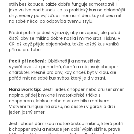
střih bez kapuce, takže dobře funguje samostatně i
jako vrstva pod bundu. Je to praktický kus na chladnější
dny, večery po vyjížďce i normální den, kdy chceš mít
na sobě něco, co odpovídá tvému stylu.
Přední potisk je dost výrazný, aby nezapadl, ale pořád
čistý, aby se mikina dobře nosila i mimo sraz. Tisknu v
ČR, až když přijde objednávka, takže každý kus vzniká
přímo pro tebe.
Pocit při nošení:
Oblékneš ji a nemusíš nic
vysvětlovat. Je pohodlná, černá a má jasný chopper
charakter. Přesně pro dny, kdy chceš být v klidu, ale
pořád mít na sobě kus světa, který je ti vlastní.
Hanziwork tip:
Jestli jedeš chopper nebo cruiser směr
naplno, přidej k mikině i motorkářské tričko s
chopperem, lebkou nebo custom bike motivem.
Vrstvení funguje na srazu, na cestě i v garáži a drží
jeden jasný směr.
Jestli chceš dámskou motorkářskou mikinu, která patří
k chopper stylu a nebude jen další výplň skříně, právě