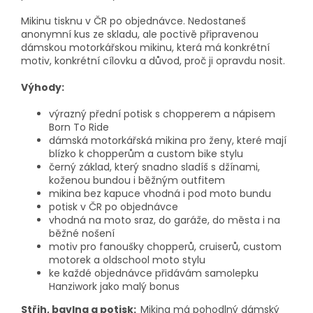
Mikinu tisknu v ČR po objednávce. Nedostaneš
anonymní kus ze skladu, ale poctivě připravenou
dámskou motorkářskou mikinu, která má konkrétní
motiv, konkrétní cílovku a důvod, proč ji opravdu nosit.
Výhody:
výrazný přední potisk s chopperem a nápisem
Born To Ride
dámská motorkářská mikina pro ženy, které mají
blízko k chopperům a custom bike stylu
černý základ, který snadno sladíš s džínami,
koženou bundou i běžným outfitem
mikina bez kapuce vhodná i pod moto bundu
potisk v ČR po objednávce
vhodná na moto sraz, do garáže, do města i na
běžné nošení
motiv pro fanoušky chopperů, cruiserů, custom
motorek a oldschool moto stylu
ke každé objednávce přidávám samolepku
Hanziwork jako malý bonus
Střih, bavlna a potisk:
Mikina má pohodlný dámský