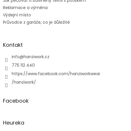
Jak pečovat o bavlněný textil s potiskem
Reklamace a výměna
Výdejní místo
Průvodce z garáže, co je důležité
Kontakt
info
@
hanziwork.cz
775 112 440
https://www.facebook.com/hanziworkwear
/hanziwork/
Facebook
Heureka