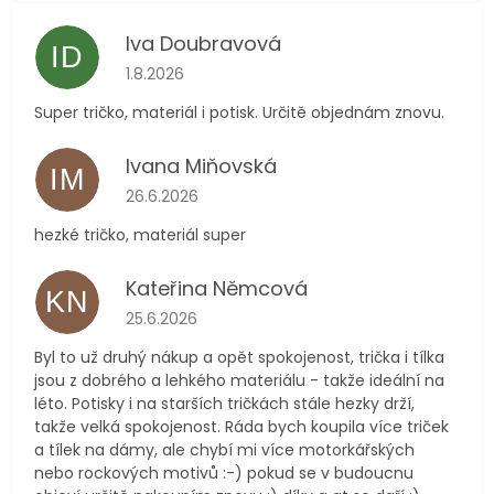
Iva Doubravová
ID
Hodnocení obchodu je 5 z 5 hvězdiček.
1.8.2026
Super tričko, materiál i potisk. Určitě objednám znovu.
Ivana Miňovská
IM
Hodnocení obchodu je 5 z 5 hvězdiček.
26.6.2026
hezké tričko, materiál super
Kateřina Němcová
KN
Hodnocení obchodu je 5 z 5 hvězdiček.
25.6.2026
Byl to už druhý nákup a opět spokojenost, trička i tílka
jsou z dobrého a lehkého materiálu - takže ideální na
léto. Potisky i na starších tričkách stále hezky drží,
takže velká spokojenost. Ráda bych koupila více triček
a tílek na dámy, ale chybí mi více motorkářských
nebo rockových motivů :-) pokud se v budoucnu