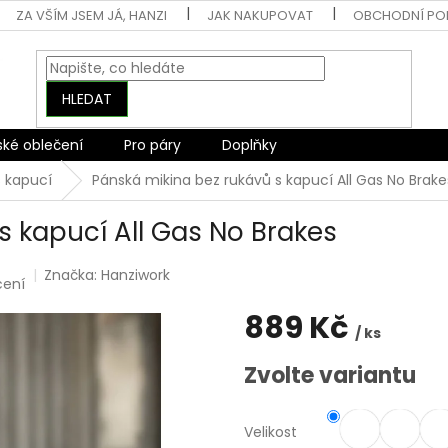
ZA VŠÍM JSEM JÁ, HANZI
JAK NAKUPOVAT
OBCHODNÍ PO
HLEDAT
ské oblečení
Pro páry
Doplňky
s kapucí
Pánská mikina bez rukávů s kapucí All Gas No Brake
s kapucí All Gas No Brakes
Značka:
Hanziwork
cení
889 Kč
/ ks
Měrná
Zvolte variantu
cena:
Velikost