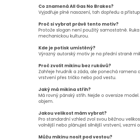
Co znamená All Gas No Brakes?
Vyjadřuje plné nasazení, tah dopředu a přístup,
Proč si vybrat právě tento motiv?
Protože slogan není použitý samostatně. Ruka
mechanickou kulturou.
Kde je potisk umístěný?
Výrazný autorský motiv je na přední straně mik
Proč zvolit mikinu bez rukávů?
Zahřeje hrudník a záda, ale ponechá ramena a r
vrstvení přes tričko nebo pod vestu.
Jaký má mikina střih?
Má rovný pánský střih. Nejde o oversize model. 
objem.
Jakou velikost mám vybrat?
Pro standardní vzhled zvol svou běžnou veliko
volnější nebo plánuješ silnější vrstvení, vezmi o 
Můžu mikinu nosit pod vestou?