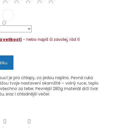
 velikostí
- nebo napiš či zavolej, rád ti
šíku
pucí je pro chlapy, co jedou naplno. Pevná ruka
ážou tvoje nastavení okamžitě – volný ruce, teplo
všechno za tebe. Pevnější 280g materiál drží tvar
, sraz i chladnější večer.