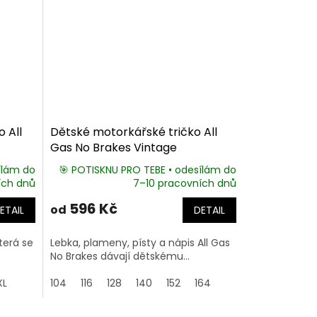
 All
Dětské motorkářské tričko All
Gas No Brakes Vintage
ílám do
🎯 POTISKNU PRO TEBE • odesílám do
ích dnů
7–10 pracovních dnů
596 Kč
od
ETAIL
DETAIL
která se
Lebka, plameny, písty a nápis All Gas
No Brakes dávají dětskému...
XL
104
116
128
140
152
164