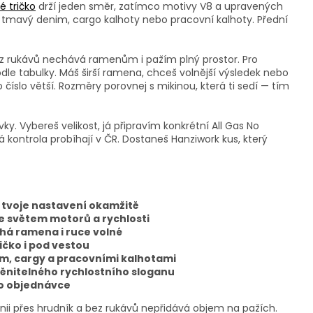
 tričko
drží jeden směr, zatímco motivy V8 a upravených
ej tmavý denim, cargo kalhoty nebo pracovní kalhoty. Přední
bez rukávů nechává ramenům i pažím plný prostor. Pro
dle tabulky. Máš širší ramena, chceš volnější výsledek nebo
o číslo větší. Rozměry porovnej s mikinou, která ti sedí — tím
y. Vybereš velikost, já připravím konkrétní All Gas No
á kontrola probíhají v ČR. Dostaneš Hanziwork kus, který
e tvoje nastavení okamžitě
se světem motorů a rychlosti
chá ramena i ruce volné
ičko i pod vestou
m, cargy a pracovními kalhotami
ěnitelného rychlostního sloganu
po objednávce
linii přes hrudník a bez rukávů nepřidává objem na pažích.