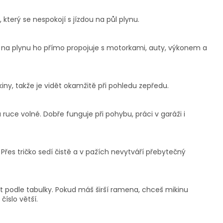
 který se nespokojí s jízdou na půl plynu.
 na plynu ho přímo propojuje s motorkami, auty, výkonem a
iny, takže je vidět okamžitě při pohledu zepředu.
uce volné. Dobře funguje při pohybu, práci v garáži i
Přes tričko sedí čistě a v pažích nevytváří přebytečný
st podle tabulky. Pokud máš širší ramena, chceš mikinu
číslo větší.