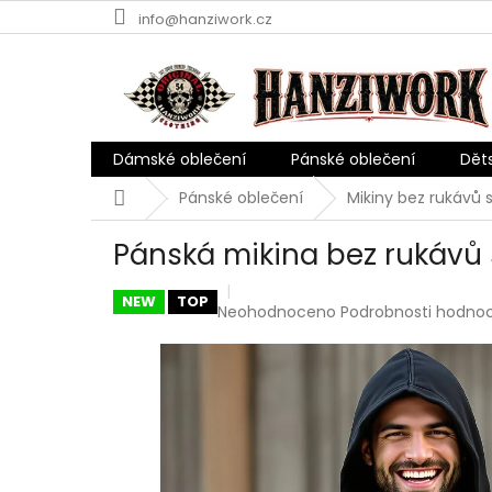
Přejít
info@hanziwork.cz
na
obsah
Dámské oblečení
Pánské oblečení
Dět
Domů
Pánské oblečení
Mikiny bez rukávů 
Pánská mikina bez rukávů 
NEW
TOP
Průměrné
Neohodnoceno
Podrobnosti hodno
hodnocení
produktu
je
0,0
z
5
hvězdiček.