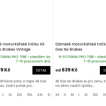
 motorkářské tričko All
Dámské motorkářské tričko
o Brakes Vintage
Gas No Brakes
TISKNU PRO TEBE • odesílám do
🎯 POTISKNU PRO TEBE • odes
7–10 pracovních dnů
7–10 pracovn
9 Kč
639 Kč
od
DETAIL
D
zkřížené písty a nápis All Gas
All Gas No Brakes je pro ženu, 
es. Zadní potisk pro...
na silnici nedrží zpátky....
L
XL
2XL
3XL
4XL
5XL
XS
S
M
L
XL
2XL
3