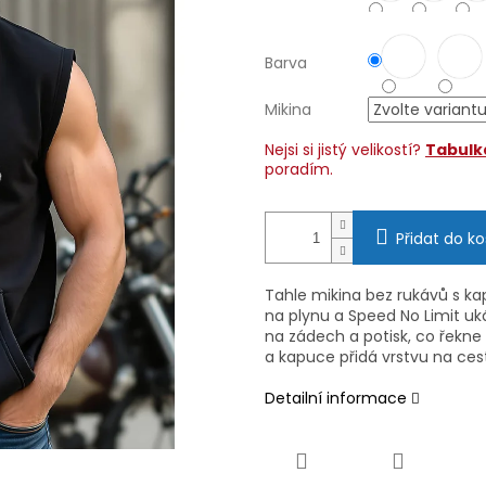
Barva
Mikina
Nejsi si jistý velikostí?
Tabulka
poradím.
Přidat do ko
Tahle mikina bez rukávů s ka
na plynu a Speed No Limit uk
na zádech a potisk, co řekne 
a kapuce přidá vrstvu na cestu
Detailní informace