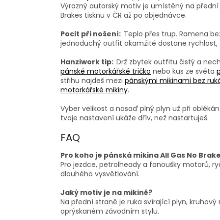
Výrazný autorský motiv je umístěný na přední st
Brakes tisknu v ČR až po objednávce.
Pocit při nošení:
Teplo přes trup. Ramena bez
jednoduchý outfit okamžitě dostane rychlost,
Hanziwork tip:
Drž zbytek outfitu čistý a ne
pánské motorkářské tričko
nebo kus ze světa
střihu najdeš mezi
pánskými mikinami bez ruk
motorkářské mikiny
.
Vyber velikost a nasaď plný plyn už při oblékán
tvoje nastavení ukáže dřív, než nastartuješ.
FAQ
Pro koho je pánská mikina All Gas No Brak
Pro jezdce, petrolheady a fanoušky motorů, ryc
dlouhého vysvětlování.
Jaký motiv je na mikině?
Na přední straně je ruka svírající plyn, kruhov
oprýskaném závodním stylu.