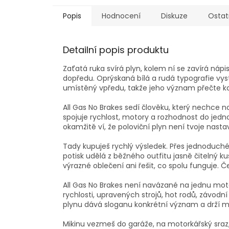
Popis
Hodnocení
Diskuze
Ostat
Detailní popis produktu
Zaťatá ruka svírá plyn, kolem ní se zavírá nápi
dopředu. Oprýskaná bílá a rudá typografie vys
umístěný vpředu, takže jeho význam přečte k
All Gas No Brakes sedí člověku, který nechce
spojuje rychlost, motory a rozhodnost do jedno
okamžitě ví, že poloviční plyn není tvoje nasta
Tady kupuješ rychlý výsledek. Přes jednoduché t
potisk udělá z běžného outfitu jasně čitelný k
výrazné oblečení ani řešit, co spolu funguje. 
All Gas No Brakes není navázané na jednu moto
rychlosti, upravených strojů, hot rodů, závodní
plynu dává sloganu konkrétní význam a drží m
Mikinu vezmeš do garáže, na motorkářský sraz