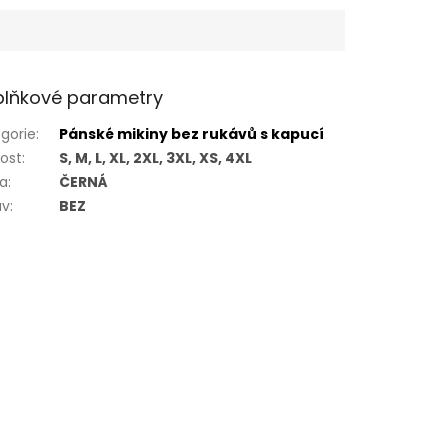
lňkové parametry
gorie
:
Pánské mikiny bez rukávů s kapucí
kost
:
S, M, L, XL, 2XL, 3XL, XS, 4XL
va
:
ČERNÁ
áv
:
BEZ