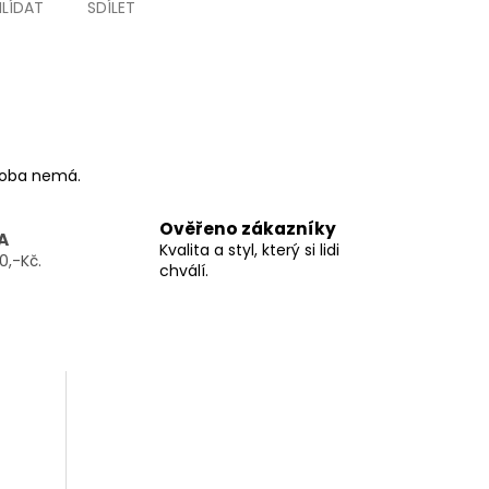
HLÍDAT
SDÍLET
ýroba nemá.
Ověřeno zákazníky
A
Kvalita a styl, který si lidi
0,-Kč.
chválí.