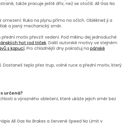
raně, takže pracuje ještě dřív, než se otočíš. All Gas No
 omezení. Ruka na plynu přímo na očích. Oblékneš ji a
 tlak a jasný mechanický směr.
ch přední motiv převzít vedení. Pod mikinu dej jednoduché
pánských hot rod triček
. Další autorské motivy ve stejném
ávů s kapucí
. Pro chladnější dny pokračuj na
pánské
í. Dostaneš teplo přes trup, volné ruce a přední motiv, který
es určená?
hlosti a výrazného oblečení, které ukáže jejich směr bez
ý nápis All Gas No Brakes a červené Speed No Limit v