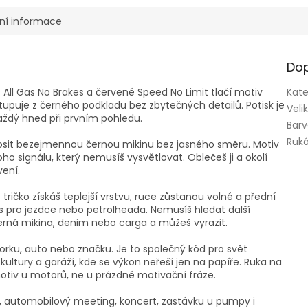
ní informace
Dop
s All Gas No Brakes a červené Speed No Limit tlačí motiv
Kate
tupuje z černého podkladu bez zbytečných detailů. Potisk je
Veli
aždý hned při prvním pohledu.
Bar
Ruk
 nosit bezejmennou černou mikinu bez jasného směru. Motiv
ho signálu, který nemusíš vysvětlovat. Oblečeš ji a okolí
vení.
ričko získáš teplejší vrstvu, ruce zůstanou volné a přední
us pro jezdce nebo petrolheada. Nemusíš hledat další
Černá mikina, denim nebo carga a můžeš vyrazit.
rku, auto nebo značku. Je to společný kód pro svět
 kultury a garáží, kde se výkon neřeší jen na papíře. Ruka na
otiv u motorů, ne u prázdné motivační fráze.
, automobilový meeting, koncert, zastávku u pumpy i