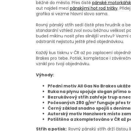
běžně do města. Přes čisté
pánské motorkářské
aut najdeš mezi
pánskými hot rod tričky
. Přid
grafika si vezme hlavní slovo sama.
Rovný pánský střih sedí čistě přes hrudník a 
standardní vzhled zvol svou běžnou velikost po
budeš mikinu nosit přes silnější vrstvu? Vezmi 
odstraníš nejistotu ještě před objednávkou.
Každý kus tisknu v ČR až po zaplacení objednávk
Brakes pro tebe. Potisk, kompletace i závěrečn
vznikl pro tvoji objednávku.
Výhody:
Přední motiv All Gas No Brakes ukáž
Ruka na plynu spojuje slogan přímo 
Bezrukávový střih zahřeje trup a ne
Počesaných 280 g/m² funguje přes tr
Černý základ snadno spojíš s denime
Autorský motiv Hanziwork místo zam
Potištěno a zkompletováno v ČR až 
Střih a potisk:
Rovný pánský střih drží čistou 