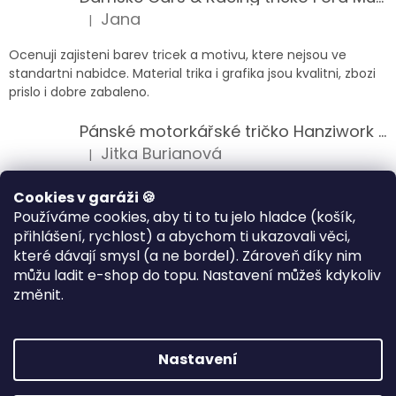
Jana
|
Hodnocení produktu je 5 z 5 hvězdiček.
Ocenuji zajisteni barev tricek a motivu, ktere nejsou ve
standartni nabidce. Material trika i grafika jsou kvalitni, zbozi
prislo i dobre zabaleno.
Pánské motorkářské tričko Hanziwork Custom Bobber
Jitka Burianová
|
Hodnocení produktu je 5 z 5 hvězdiček.
Splnil očekávání na jedničku
Cookies v garáži 🍪
Používáme cookies, aby ti to tu jelo hladce (košík,
Pánské motorkářské tričko Royal Enfield 350cc
přihlášení, rychlost) a abychom ti ukazovali věci,
Klára Musilová
|
které dávají smysl (a ne bordel). Zároveň díky nim
Hodnocení produktu je 5 z 5 hvězdiček.
můžu ladit e-shop do topu. Nastavení můžeš kdykoliv
Jsem velice spokojena, velmi kvalitni zbozi.
změnit.
Vytvořil Shoptet
Nastavení