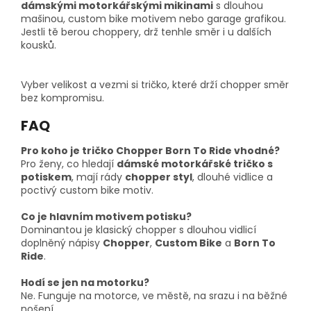
dámskými motorkářskými mikinami
s dlouhou
mašinou, custom bike motivem nebo garage grafikou.
Jestli tě berou choppery, drž tenhle směr i u dalších
kousků.
Vyber velikost a vezmi si tričko, které drží chopper směr
bez kompromisu.
FAQ
Pro koho je tričko Chopper Born To Ride vhodné?
Pro ženy, co hledají
dámské motorkářské tričko s
potiskem
, mají rády
chopper styl
, dlouhé vidlice a
poctivý custom bike motiv.
Co je hlavním motivem potisku?
Dominantou je klasický chopper s dlouhou vidlicí
doplněný nápisy
Chopper
,
Custom Bike
a
Born To
Ride
.
Hodí se jen na motorku?
Ne. Funguje na motorce, ve městě, na srazu i na běžné
nošení.