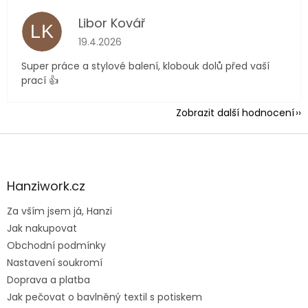
Libor Kovář
LK
Hodnocení obchodu je 5 z 5 hvězdiček.
19.4.2026
Super práce a stylové balení, klobouk dolů před vaší
prací 👍
Zobrazit další hodnocení
Z
á
p
a
Hanziwork.cz
t
Za vším jsem já, Hanzi
í
Jak nakupovat
Obchodní podmínky
Nastavení soukromí
Doprava a platba
Jak pečovat o bavlněný textil s potiskem