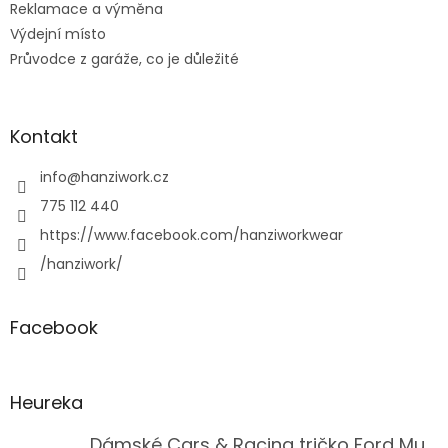
Reklamace a výměna
Výdejní místo
Průvodce z garáže, co je důležité
Kontakt
info
@
hanziwork.cz
775 112 440
https://www.facebook.com/hanziworkwear
/hanziwork/
Facebook
Heureka
Dámské Cars & Racing tričko Ford Mustang 5. generace