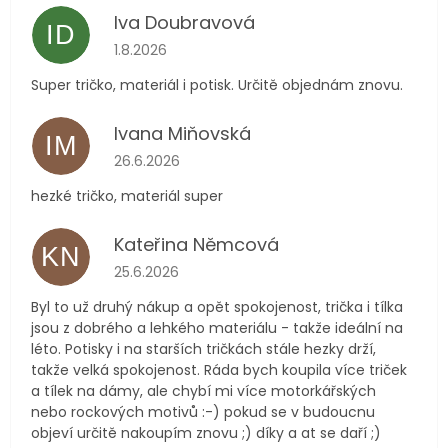
Iva Doubravová
ID
Hodnocení obchodu je 5 z 5 hvězdiček.
1.8.2026
Super tričko, materiál i potisk. Určitě objednám znovu.
Ivana Miňovská
IM
Hodnocení obchodu je 5 z 5 hvězdiček.
26.6.2026
hezké tričko, materiál super
Kateřina Němcová
KN
Hodnocení obchodu je 5 z 5 hvězdiček.
25.6.2026
Byl to už druhý nákup a opět spokojenost, trička i tílka
jsou z dobrého a lehkého materiálu - takže ideální na
léto. Potisky i na starších tričkách stále hezky drží,
takže velká spokojenost. Ráda bych koupila více triček
a tílek na dámy, ale chybí mi více motorkářských
nebo rockových motivů :-) pokud se v budoucnu
objeví určitě nakoupím znovu ;) díky a at se daří ;)