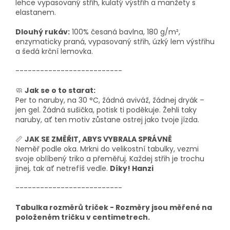
lehce vypasovaný střih, kulatý výstřih a manžety s
elastanem.
Dlouhý rukáv:
100% česaná bavlna, 180 g/m²,
enzymaticky praná, vypasovaný střih, úzký lem výstřihu
a šedá krční lemovka.
--------------------------
🧼
Jak se o to starat:
Per to naruby, na 30 °C, žádná aviváž, žádnej dryák –
jen gel. Žádná sušička, potisk ti poděkuje. Žehli taky
naruby, ať ten motiv zůstane ostrej jako tvoje jízda.
📏
JAK SE ZMĚŘIT, ABYS VYBRALA SPRÁVNĚ
Neměř podle oka. Mrkni do velikostní tabulky, vezmi
svoje oblíbený triko a přeměřuj. Každej střih je trochu
jinej, tak ať netrefíš vedle.
Díky! Hanzi
--------------------------
Tabulka rozměrů triček - Rozměry jsou měřené na
položeném tričku v centimetrech.