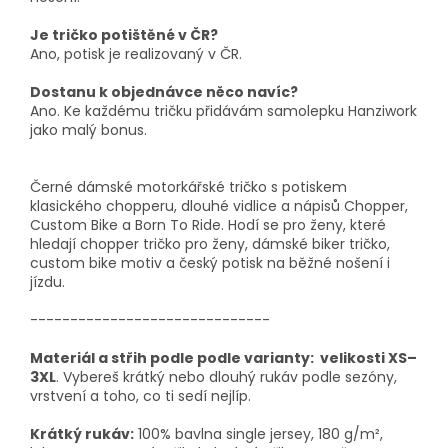
Je tričko potištěné v ČR?
Ano, potisk je realizovaný v ČR.
Dostanu k objednávce něco navíc?
Ano. Ke každému tričku přidávám samolepku Hanziwork
jako malý bonus.
Černé dámské motorkářské tričko s potiskem
klasického chopperu, dlouhé vidlice a nápisů Chopper,
Custom Bike a Born To Ride. Hodí se pro ženy, které
hledají chopper tričko pro ženy, dámské biker tričko,
custom bike motiv a český potisk na běžné nošení i
jízdu.
------------------------------
Materiál a střih podle podle varianty: velikosti XS–
3XL
. Vybereš krátký nebo dlouhý rukáv podle sezóny,
vrstvení a toho, co ti sedí nejlíp.
Krátký rukáv:
100% bavlna single jersey, 180 g/m²,