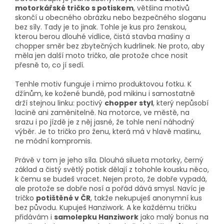
motorkářské tričko s potiskem
, většina motivů
skončí u obecného obrázku nebo bezpečného sloganu
bez síly. Tady je to jinak. Tohle je kus pro ženskou,
kterou berou dlouhé vidlice, čistá stavba mašiny a
chopper směr bez zbytečných kudrlinek. Ne proto, aby
měla jen další moto tričko, ale protože chce nosit
přesně to, co jí sedí.
Tenhle motiv funguje i mimo produktovou fotku. K
džínům, ke kožené bundě, pod mikinu i samostatně
drží stejnou linku: poctivý
chopper styl
, který nepůsobí
lacině ani zaměnitelně. Na motorce, ve městě, na
srazu i po jízdě je z něj jasné, že tohle není náhodný
výběr. Je to tričko pro ženu, která má v hlavě mašinu,
ne módní kompromis.
Právě v tom je jeho síla. Dlouhá silueta motorky, černý
základ a čistý světlý potisk dělají z tohohle kousku něco,
k čemu se budeš vracet. Nejen proto, že dobře vypadá,
ale protože se dobře nosí a pořád dává smysl. Navíc je
tričko
potištěné v ČR
, takže nekupuješ anonymní kus
bez původu. Kupuješ Hanziwork. A ke každému tričku
přidávám i
samolepku Hanziwork
jako malý bonus na