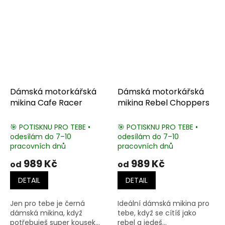
Dámská motorkářská
Dámská motorkářská
mikina Cafe Racer
mikina Rebel Choppers
🎯 POTISKNU PRO TEBE •
🎯 POTISKNU PRO TEBE •
odesílám do 7–10
odesílám do 7–10
pracovních dnů
pracovních dnů
989 Kč
989 Kč
od
od
DETAIL
DETAIL
Jen pro tebe je černá
Ideální dámská mikina pro
dámská mikina, když
tebe, když se cítíš jako
potřebuješ super kousek...
rebel a jedeš...