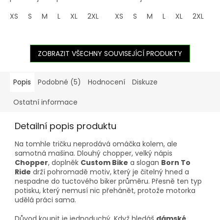
XS
S
M
L
XL
2XL
3XL
XS
4XL
S
M
5XL
L
XL
2XL
3
ZOBRAZIT VŠECHNY SOUVISEJÍCÍ PRODUKTY
Popis
Podobné (5)
Hodnocení
Diskuze
Ostatní informace
Detailní popis produktu
Na tomhle tričku neprodává omáčka kolem, ale
samotná mašina. Dlouhý chopper, velký nápis
Chopper
, doplněk
Custom Bike
a slogan
Born To
Ride
drží pohromadě motiv, který je čitelný hned a
nespadne do tuctového biker průměru. Přesně ten typ
potisku, který nemusí nic přehánět, protože motorka
udělá práci sama.
Důvod koupit je jednoduchý. Když hledáš
dámské