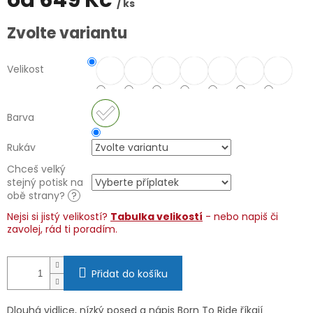
od
649 Kč
/ ks
Měrná
Zvolte variantu
cena:
Velikost
Barva
Rukáv
Chceš velký
stejný potisk na
obě strany?
?
Nejsi si jistý velikostí?
Tabulka velikostí
- nebo napiš či
zavolej, rád ti poradím.
Přidat do košíku
Dlouhá vidlice, nízký posed a nápis Born To Ride říkají