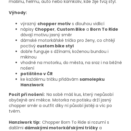
mašinu, helmu, auto nebo kamkoliv, kde žije tvůj styl.
Výhody:
výrazný
chopper motiv
s dlouhou vidlicí
nápisy
Chopper
,
Custom Bike
a
Born To Ride
dávají motivu jasný směr
dámské motorkářské tričko pro ženy, co chtějí
poctivý
custom bike styl
dobře funguje s džínami, koženou bundou i
mikinou
vhodné na motorku, do města, na sraz i na běžné
nošení
potištěno v ČR
ke každému tričku přidávám
samolepku
Hanziwork
Pocit při nošení:
Na sobě máš kus, který nepůsobí
obyčejně ani měkce. Motorka na potisku drží jasný
chopper směr a outfit díky ní působí jistěji a víc po
tvém.
Hanziwork tip:
Chopper Born To Ride si rozumí s
dalšími
dámskými motorkářskými tričky
a