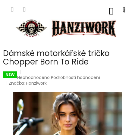
Přejít
na
NÁKUP
obsah
KOŠÍK
Dámské motorkářské tričko
Chopper Born To Ride
NEW
Průměrné
Neohodnoceno
Podrobnosti hodnocení
hodnocení
Značka:
Hanziwork
produktu
je
0,0
z
5
hvězdiček.