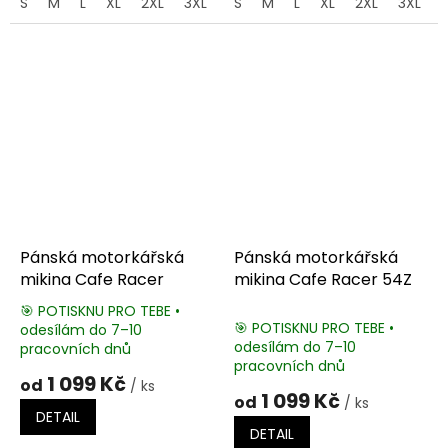
S
M
L
XL
2XL
3XL
4XL
S
M
5XL
L
XL
2XL
3XL
Pánská motorkářská
Pánská motorkářská
mikina Cafe Racer
mikina Cafe Racer 54Z
🎯 POTISKNU PRO TEBE •
🎯 POTISKNU PRO TEBE •
odesílám do 7–10
Průměrné
odesílám do 7–10
pracovních dnů
hodnocení
pracovních dnů
produktu
1 099 Kč
od
/ ks
je
1 099 Kč
od
/ ks
5,0
DETAIL
z
DETAIL
5