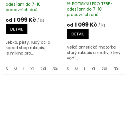
🎯 POTISKNU PRO TEBE •
odesílám do 7–10
Průměrné
odesílám do 7–10
pracovních dnů
hodnocení
pracovních dnů
produktu
1 099 Kč
od
/ ks
je
1 099 Kč
od
/ ks
5,0
DETAIL
z
DETAIL
5
Lebka, písty, rudý oči a
hvězdiček.
Velká americká motorka,
speed shop rukopis,
starý rukopis a motiv, který
je mikina pro...
voní...
S
M
L
XL
2XL
3XL
4XL
S
M
5XL
L
XL
2XL
3XL