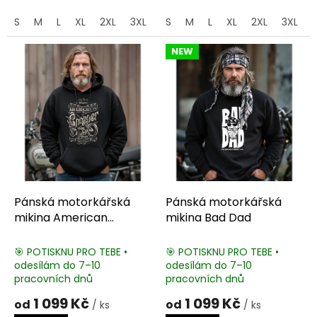
S
M
L
XL
2XL
3XL
4XL
S
M
5XL
L
XL
2XL
3XL
NEW
Pánská motorkářská
Pánská motorkářská
mikina American
mikina Bad Dad
Chopper
🎯 POTISKNU PRO TEBE •
🎯 POTISKNU PRO TEBE •
odesílám do 7–10
odesílám do 7–10
pracovních dnů
pracovních dnů
1 099 Kč
1 099 Kč
od
od
/ ks
/ ks