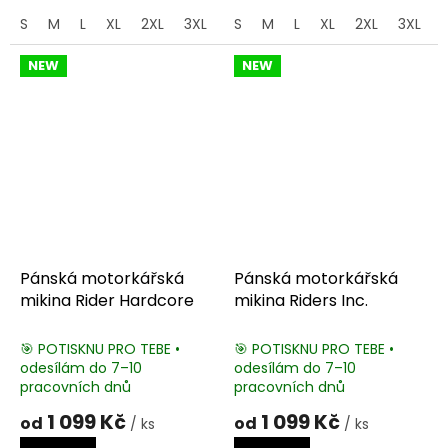
S
M
L
XL
2XL
3XL
4XL
S
M
5XL
L
XL
2XL
3XL
NEW
NEW
Pánská motorkářská
Pánská motorkářská
mikina Rider Hardcore
mikina Riders Inc.
🎯 POTISKNU PRO TEBE •
🎯 POTISKNU PRO TEBE •
odesílám do 7–10
odesílám do 7–10
pracovních dnů
pracovních dnů
1 099 Kč
1 099 Kč
od
od
/ ks
/ ks