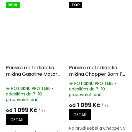
NEW
TOP
Pánská motorkářská
Pánská motorkářská
mikina Gasoline Motor
mikina Chopper Born To
Oil
Be Wild
🎯 POTISKNU PRO TEBE •
🎯 POTISKNU PRO TEBE •
odesílám do 7–10
Průměrné
odesílám do 7–10
pracovních dnů
hodnocení
pracovních dnů
produktu
1 099 Kč
od
/ ks
je
1 099 Kč
od
/ ks
5,0
DETAIL
z
DETAIL
5
Na hrudi Rebel a Chopper, v
hvězdiček.