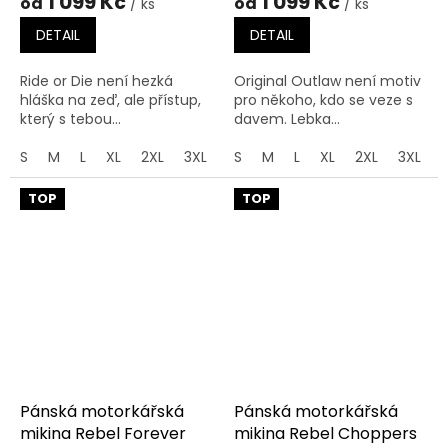
1 099 Kč
1 099 Kč
od
od
/ ks
/ ks
DETAIL
DETAIL
Ride or Die není hezká
Original Outlaw není motiv
hláška na zeď, ale přístup,
pro někoho, kdo se veze s
který s tebou...
davem. Lebka...
S
M
L
XL
2XL
3XL
4XL
S
M
5XL
L
XL
2XL
3XL
TOP
TOP
Pánská motorkářská
Pánská motorkářská
mikina Rebel Forever
mikina Rebel Choppers