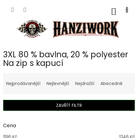
Přejít
na
NÁKUP
obsah
KOŠÍK
3XL 80 % bavlna, 20 % polyester
Na zip s kapucí
Ř
a
Nejprodávanější
Nejlevnější
Nejdražší
Abecedně
z
e
n
ZAVŘÍT FILTR
í
p
r
Cena
o
d
1196
Kč
1346
Kč