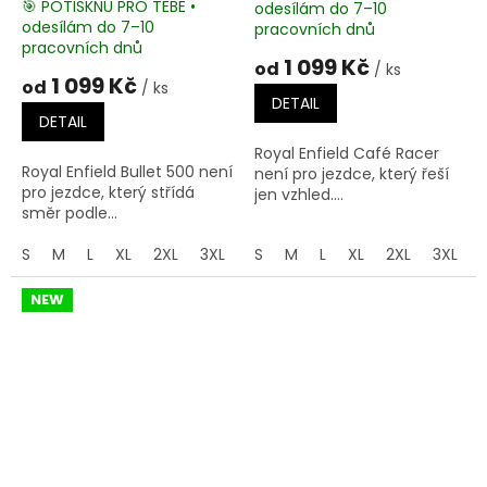
🎯 POTISKNU PRO TEBE •
odesílám do 7–10
Průměrné
odesílám do 7–10
pracovních dnů
hodnocení
pracovních dnů
produktu
1 099 Kč
od
/ ks
je
1 099 Kč
od
/ ks
5,0
DETAIL
z
DETAIL
5
Royal Enfield Café Racer
hvězdiček.
Royal Enfield Bullet 500 není
není pro jezdce, který řeší
pro jezdce, který střídá
jen vzhled....
směr podle...
S
M
L
XL
2XL
3XL
4XL
S
M
5XL
L
XL
2XL
3XL
NEW