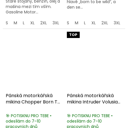
Staré stojany, benzín, olej a
hlavě „born to be wild“, a
mašina mezi tím vším.
den se...
Gasoline Motor...
S
M
L
XL
2XL
3XL
4XL
S
M
5XL
L
XL
2XL
3XL
TOP
Pánská motorkářská
Pánská motorkářská
mikina Chopper Born To
mikina Intruder Volusia
Ride
VL800
🎯 POTISKNU PRO TEBE •
🎯 POTISKNU PRO TEBE •
odesílám do 7–10
odesílám do 7–10
pracovních dnů
pracovních dnů