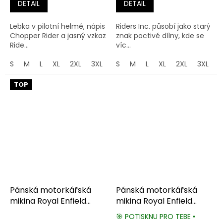
DETAIL
DETAIL
Lebka v pilotní helmě, nápis
Riders Inc. působí jako starý
Chopper Rider a jasný vzkaz
znak poctivé dílny, kde se
Ride...
víc...
S
M
L
XL
2XL
3XL
4XL
S
M
5XL
L
XL
2XL
3XL
TOP
Pánská motorkářská
Pánská motorkářská
mikina Royal Enfield
mikina Royal Enfield
Bullet 500
Cafe Racer
🎯 POTISKNU PRO TEBE •