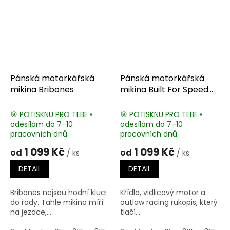
Pánská motorkářská
Pánská motorkářská
mikina Bribones
mikina Built For Speed
Motorcycle
🎯 POTISKNU PRO TEBE •
🎯 POTISKNU PRO TEBE •
odesílám do 7–10
odesílám do 7–10
pracovních dnů
pracovních dnů
1 099 Kč
1 099 Kč
od
od
/ ks
/ ks
DETAIL
DETAIL
Bribones nejsou hodní kluci
Křídla, vidlicový motor a
do řady. Tahle mikina míří
outlaw racing rukopis, který
na jezdce,...
tlačí...