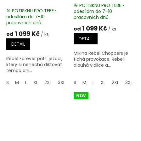
🎯 POTISKNU PRO TEBE •
🎯 POTISKNU PRO TEBE •
odesílám do 7–10
Průměrné
odesílám do 7–10
pracovních dnů
hodnocení
pracovních dnů
produktu
1 099 Kč
od
/ ks
je
1 099 Kč
od
/ ks
5,0
DETAIL
z
DETAIL
5
Mikina Rebel Choppers je
hvězdiček.
Rebel Forever patří jezdci,
tichá provokace, Rebel,
který si nenechá diktovat
dlouhá vidlice a...
tempo ani...
S
M
L
XL
2XL
3XL
4XL
S
M
5XL
L
XL
2XL
3XL
NEW