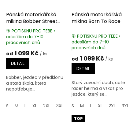
Pánská motorkářská
Pánská motorkářská
mikina Bobber Street
mikina Born To Race
Racers
🎯 POTISKNU PRO TEBE •
🎯 POTISKNU PRO TEBE •
odesílám do 7–10
Průměrné
odesílám do 7–10
pracovních dnů
hodnocení
pracovních dnů
produktu
1 099 Kč
od
/ ks
je
1 099 Kč
od
/ ks
5,0
DETAIL
z
DETAIL
5
Bobber, jezdec v předklonu
hvězdiček.
Starý závodní duch, cafe
a stará škola, která
racer helma a vzkaz pro
nepotřebuje...
jezdce, který se...
S
M
L
XL
2XL
3XL
4XL
S
M
5XL
L
XL
2XL
3XL
TOP