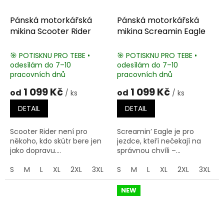
Pánská motorkářská
Pánská motorkářská
mikina Scooter Rider
mikina Screamin Eagle
🎯 POTISKNU PRO TEBE •
🎯 POTISKNU PRO TEBE •
odesílám do 7–10
odesílám do 7–10
pracovních dnů
pracovních dnů
1 099 Kč
1 099 Kč
od
od
/ ks
/ ks
DETAIL
DETAIL
Scooter Rider není pro
Screamin’ Eagle je pro
někoho, kdo skútr bere jen
jezdce, kteří nečekají na
jako dopravu....
správnou chvíli –...
S
M
L
XL
2XL
3XL
4XL
S
M
5XL
L
XL
2XL
3XL
NEW