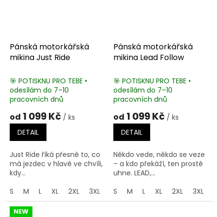
Pánská motorkářská
Pánská motorkářská
mikina Just Ride
mikina Lead Follow
🎯 POTISKNU PRO TEBE •
🎯 POTISKNU PRO TEBE •
odesílám do 7–10
odesílám do 7–10
pracovních dnů
pracovních dnů
1 099 Kč
1 099 Kč
od
od
/ ks
/ ks
DETAIL
DETAIL
Just Ride říká přesně to, co
Někdo vede, někdo se veze
má jezdec v hlavě ve chvíli,
– a kdo překáží, ten prostě
kdy...
uhne. LEAD,...
S
M
L
XL
2XL
3XL
4XL
S
M
5XL
L
XL
2XL
3XL
NEW