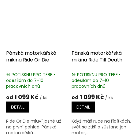
Pánská motorkářská
Pánská motorkářská
mikina Ride Or Die
mikina Ride Till Death
🎯 POTISKNU PRO TEBE •
🎯 POTISKNU PRO TEBE •
odesílám do 7–10
odesílám do 7–10
pracovních dnů
pracovních dnů
1 099 Kč
1 099 Kč
od
od
/ ks
/ ks
DETAIL
DETAIL
Ride Or Die mluví jasně už
Když máš ruce na řídítkách,
na první pohled. Pánská
svět se ztiší a zůstane jen
motorkářská...
motor,...