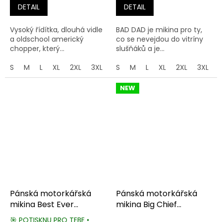
DETAIL
DETAIL
Vysoký řídítka, dlouhá vidle
BAD DAD je mikina pro ty,
a oldschool americký
co se nevejdou do vitríny
chopper, který...
slušňáků a je...
S
M
L
XL
2XL
3XL
4XL
S
M
5XL
L
XL
2XL
3XL
NEW
Pánská motorkářská
Pánská motorkářská
mikina Best Ever
mikina Big Chief
Clothing
American Legend
🎯 POTISKNU PRO TEBE •