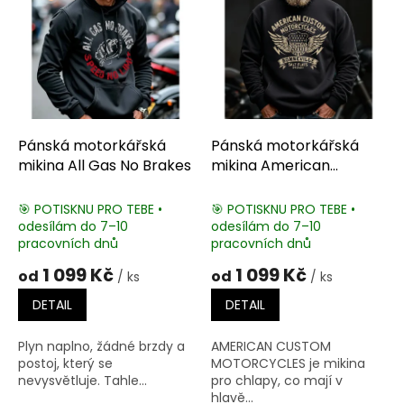
i
s
p
r
o
d
u
k
Pánská motorkářská
Pánská motorkářská
t
mikina All Gas No Brakes
mikina American
ů
Custom Motorcycles
🎯 POTISKNU PRO TEBE •
🎯 POTISKNU PRO TEBE •
odesílám do 7–10
odesílám do 7–10
pracovních dnů
pracovních dnů
1 099 Kč
1 099 Kč
od
od
/ ks
/ ks
DETAIL
DETAIL
Plyn naplno, žádné brzdy a
AMERICAN CUSTOM
postoj, který se
MOTORCYCLES je mikina
nevysvětluje. Tahle...
pro chlapy, co mají v
hlavě...