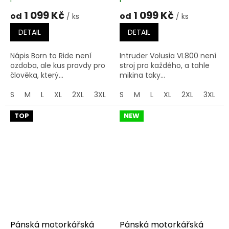
1 099 Kč
1 099 Kč
od
od
/ ks
/ ks
DETAIL
DETAIL
Nápis Born to Ride není
Intruder Volusia VL800 není
ozdoba, ale kus pravdy pro
stroj pro každého, a tahle
člověka, který...
mikina taky...
S
M
L
XL
2XL
3XL
4XL
S
M
5XL
L
XL
2XL
3XL
TOP
NEW
Pánská motorkářská
Pánská motorkářská