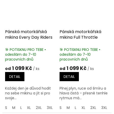
Pánská motorkářská
Pánská motorkářská
mikina Every Day Riders
mikina Full Throttle
🎯 POTISKNU PRO TEBE •
🎯 POTISKNU PRO TEBE •
odesílám do 7–10
odesílám do 7–10
pracovních dnů
pracovních dnů
1 099 Kč
1 099 Kč
od
od
/ ks
/ ks
DETAIL
DETAIL
Každej den je důvod hodit
Plnej plyn, ruce od šmíru a
na sebe mikinu a jít si pro
hlava čistá – přesně tenhle
svoje...
rytmus má...
S
M
L
XL
2XL
3XL
4XL
S
M
5XL
L
XL
2XL
3XL