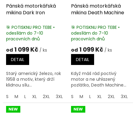
Pánská motorkářská
Pánská motorkářská
mikina Dark Iron
mikina Death Machine
🎯 POTISKNU PRO TEBE •
🎯 POTISKNU PRO TEBE •
odesílám do 7–10
odesílám do 7–10
pracovních dnů
pracovních dnů
1 099 Kč
1 099 Kč
od
od
/ ks
/ ks
DETAIL
DETAIL
Starý americký železo, rok
Když máš rád poctivý
1958 a motiv, který drží
motor a ne uhlazený
klidnou sílu...
pozlátko, Death Machine...
S
M
L
XL
2XL
3XL
4XL
S
M
5XL
L
XL
2XL
3XL
NEW
NEW