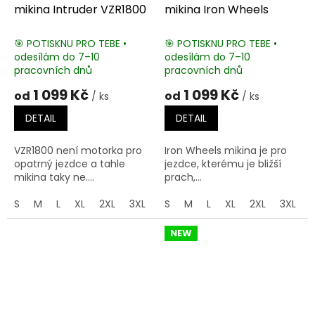
mikina Intruder VZR1800
mikina Iron Wheels
🎯 POTISKNU PRO TEBE •
🎯 POTISKNU PRO TEBE •
odesílám do 7–10
odesílám do 7–10
pracovních dnů
pracovních dnů
1 099 Kč
1 099 Kč
od
od
/ ks
/ ks
DETAIL
DETAIL
VZR1800 není motorka pro
Iron Wheels mikina je pro
opatrný jezdce a tahle
jezdce, kterému je bližší
mikina taky ne....
prach,...
S
M
L
XL
2XL
3XL
4XL
S
M
5XL
L
XL
2XL
3XL
NEW