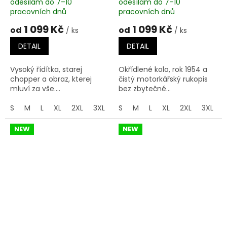
odesílám do 7–10
odesílám do 7–10
pracovních dnů
pracovních dnů
1 099 Kč
1 099 Kč
od
od
/ ks
/ ks
DETAIL
DETAIL
Vysoký řídítka, starej
Okřídlené kolo, rok 1954 a
chopper a obraz, kterej
čistý motorkářský rukopis
mluví za vše....
bez zbytečné...
S
M
L
XL
2XL
3XL
4XL
S
M
5XL
L
XL
2XL
3XL
NEW
NEW