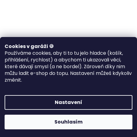
Pánská motorkářská
Pánská motorkářská
Cookies v garáži 🍪
mikina Sons Of Arthritis
mikina Speed King
Používáme cookies, aby ti to tu jelo hladce (košík,
přihlášení, rychlost) a abychom ti ukazovali věci,
které dávají smysl (a ne bordel). Zároveň díky nim
🎯 POTISKNU PRO TEBE •
🎯 POTISKNU PRO TEBE •
odesílám do 7–10
odesílám do 7–10
můžu ladit e-shop do topu. Nastavení můžeš kdykoliv
pracovních dnů
pracovních dnů
změnit.
1 099 Kč
1 099 Kč
od
od
/ ks
/ ks
DETAIL
DETAIL
Nastavení
je mikina pro jezdce, co už
SPEED KING je mikina, co
něco najeli a nemusí to
vypadá jako cedule ze
Souhlasím
nikomu...
starý dílny –...
S
M
L
XL
2XL
3XL
4XL
S
M
5XL
L
XL
2XL
3XL