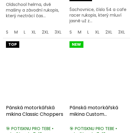
Oldschool helma, dvě
hvězdiček.
Šachovnice, číslo 54 a cafe
mašiny a závodní rukopis,
racer rukopis, který mluví
který neztrácí čas...
jasně už z...
S
M
L
XL
2XL
3XL
4XL
S
M
5XL
L
XL
2XL
3XL
TOP
NEW
Pánská motorkářská
Pánská motorkářská
mikina Classic Choppers
mikina Custom
Motorcycles
🎯 POTISKNU PRO TEBE •
🎯 POTISKNU PRO TEBE •