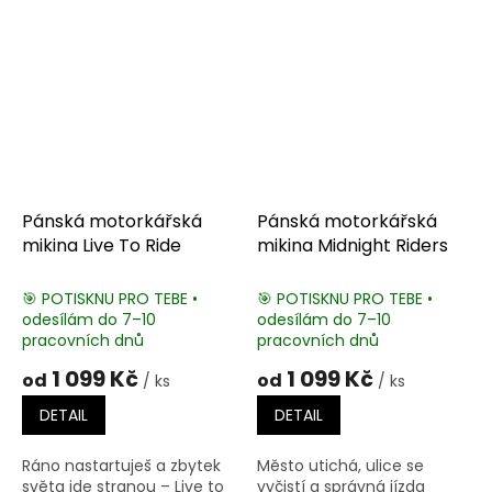
Pánská motorkářská
Pánská motorkářská
mikina Live To Ride
mikina Midnight Riders
🎯 POTISKNU PRO TEBE •
🎯 POTISKNU PRO TEBE •
odesílám do 7–10
odesílám do 7–10
pracovních dnů
pracovních dnů
1 099 Kč
1 099 Kč
od
od
/ ks
/ ks
DETAIL
DETAIL
Ráno nastartuješ a zbytek
Město utichá, ulice se
světa jde stranou – Live to
vyčistí a správná jízda