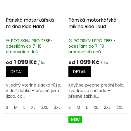
Pánská motorkářská
Pánská motorkářská
mikina Ride Hard
mikina Ride Loud
🎯 POTISKNU PRO TEBE •
🎯 POTISKNU PRO TEBE •
odesílám do 7–10
odesílám do 7–10
pracovních dnů
pracovních dnů
1 099 Kč
1 099 Kč
od
od
/ ks
/ ks
DETAIL
DETAIL
V jedný vteřině sladká růže,
Když se zvedne přední kolo,
v další lebka – přesně jako
zvedne se i nálada –
jízda, co...
přesně takhle...
S
M
L
XL
2XL
3XL
4XL
S
M
5XL
L
XL
2XL
3XL
NEW