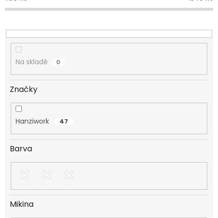
u
k
t
ů
Na skladě
0
Značky
Hanziwork
47
Barva
Mikina