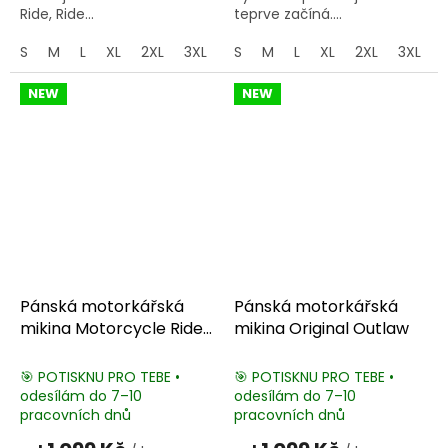
Ride, Ride...
teprve začíná....
S
M
L
XL
2XL
3XL
4XL
S
M
5XL
L
XL
2XL
3XL
NEW
NEW
Pánská motorkářská
Pánská motorkářská
mikina Motorcycle Rider
mikina Original Outlaw
Club
🎯 POTISKNU PRO TEBE •
🎯 POTISKNU PRO TEBE •
odesílám do 7–10
odesílám do 7–10
pracovních dnů
pracovních dnů