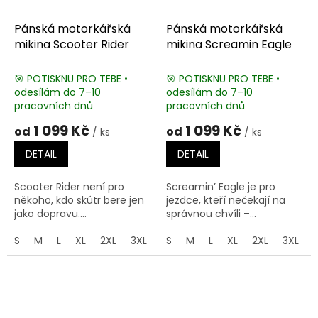
Pánská motorkářská
Pánská motorkářská
mikina Scooter Rider
mikina Screamin Eagle
🎯 POTISKNU PRO TEBE •
🎯 POTISKNU PRO TEBE •
odesílám do 7–10
odesílám do 7–10
pracovních dnů
pracovních dnů
1 099 Kč
1 099 Kč
od
od
/ ks
/ ks
DETAIL
DETAIL
Scooter Rider není pro
Screamin’ Eagle je pro
někoho, kdo skútr bere jen
jezdce, kteří nečekají na
jako dopravu....
správnou chvíli –...
S
M
L
XL
2XL
3XL
4XL
S
M
5XL
L
XL
2XL
3XL