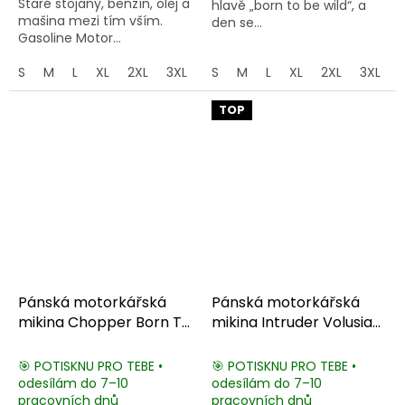
Staré stojany, benzín, olej a
hlavě „born to be wild“, a
mašina mezi tím vším.
den se...
Gasoline Motor...
S
M
L
XL
2XL
3XL
4XL
S
M
5XL
L
XL
2XL
3XL
TOP
Pánská motorkářská
Pánská motorkářská
mikina Chopper Born To
mikina Intruder Volusia
Ride
VL800
🎯 POTISKNU PRO TEBE •
🎯 POTISKNU PRO TEBE •
odesílám do 7–10
odesílám do 7–10
pracovních dnů
pracovních dnů