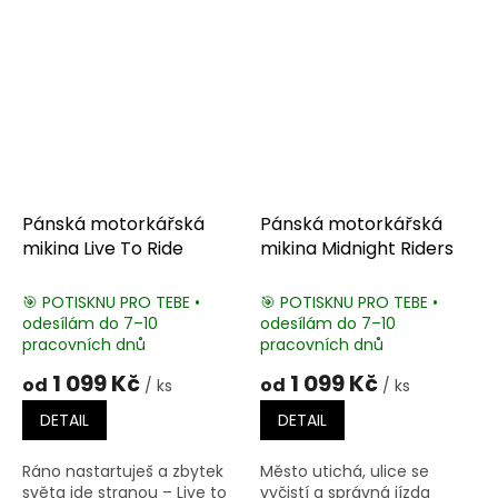
Pánská motorkářská
Pánská motorkářská
mikina Live To Ride
mikina Midnight Riders
🎯 POTISKNU PRO TEBE •
🎯 POTISKNU PRO TEBE •
odesílám do 7–10
odesílám do 7–10
pracovních dnů
pracovních dnů
1 099 Kč
1 099 Kč
od
od
/ ks
/ ks
DETAIL
DETAIL
Ráno nastartuješ a zbytek
Město utichá, ulice se
světa jde stranou – Live to
vyčistí a správná jízda