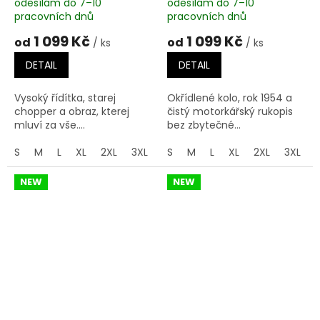
odesílám do 7–10
odesílám do 7–10
pracovních dnů
pracovních dnů
1 099 Kč
1 099 Kč
od
od
/ ks
/ ks
DETAIL
DETAIL
Vysoký řídítka, starej
Okřídlené kolo, rok 1954 a
chopper a obraz, kterej
čistý motorkářský rukopis
mluví za vše....
bez zbytečné...
S
M
L
XL
2XL
3XL
4XL
S
M
5XL
L
XL
2XL
3XL
NEW
NEW