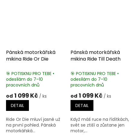
Pánská motorkářská
Pánská motorkářská
mikina Ride Or Die
mikina Ride Till Death
🎯 POTISKNU PRO TEBE •
🎯 POTISKNU PRO TEBE •
odesílám do 7–10
odesílám do 7–10
pracovních dnů
pracovních dnů
1 099 Kč
1 099 Kč
od
od
/ ks
/ ks
DETAIL
DETAIL
Ride Or Die mluví jasně už
Když máš ruce na řídítkách,
na první pohled. Pánská
svět se ztiší a zůstane jen
motorkářská...
motor,...