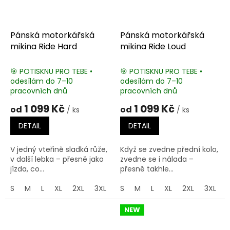
Pánská motorkářská
Pánská motorkářská
mikina Ride Hard
mikina Ride Loud
🎯 POTISKNU PRO TEBE •
🎯 POTISKNU PRO TEBE •
odesílám do 7–10
odesílám do 7–10
pracovních dnů
pracovních dnů
1 099 Kč
1 099 Kč
od
od
/ ks
/ ks
DETAIL
DETAIL
V jedný vteřině sladká růže,
Když se zvedne přední kolo,
v další lebka – přesně jako
zvedne se i nálada –
jízda, co...
přesně takhle...
S
M
L
XL
2XL
3XL
4XL
S
M
5XL
L
XL
2XL
3XL
NEW