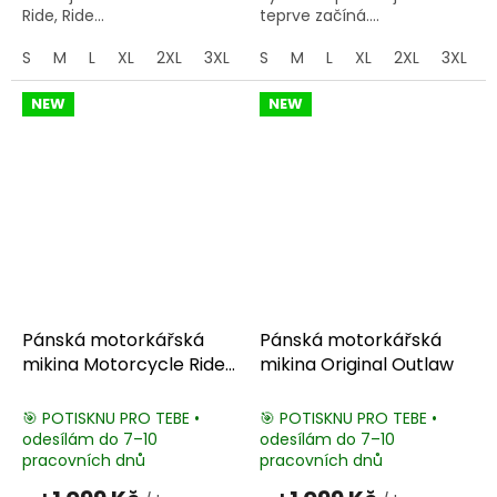
Ride, Ride...
teprve začíná....
S
M
L
XL
2XL
3XL
4XL
S
M
5XL
L
XL
2XL
3XL
NEW
NEW
Pánská motorkářská
Pánská motorkářská
mikina Motorcycle Rider
mikina Original Outlaw
Club
🎯 POTISKNU PRO TEBE •
🎯 POTISKNU PRO TEBE •
odesílám do 7–10
odesílám do 7–10
pracovních dnů
pracovních dnů