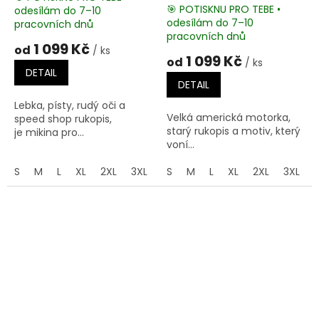
🎯 POTISKNU PRO TEBE •
odesílám do 7–10
Průměrné
odesílám do 7–10
pracovních dnů
hodnocení
pracovních dnů
produktu
1 099 Kč
od
/ ks
je
1 099 Kč
od
/ ks
5,0
DETAIL
z
DETAIL
5
Lebka, písty, rudý oči a
hvězdiček.
Velká americká motorka,
speed shop rukopis,
starý rukopis a motiv, který
je mikina pro...
voní...
S
M
L
XL
2XL
3XL
4XL
S
M
5XL
L
XL
2XL
3XL