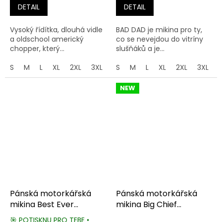
DETAIL
DETAIL
Vysoký řídítka, dlouhá vidle
BAD DAD je mikina pro ty,
a oldschool americký
co se nevejdou do vitríny
chopper, který...
slušňáků a je...
S
M
L
XL
2XL
3XL
4XL
S
M
5XL
L
XL
2XL
3XL
NEW
Pánská motorkářská
Pánská motorkářská
mikina Best Ever
mikina Big Chief
Clothing
American Legend
🎯 POTISKNU PRO TEBE •