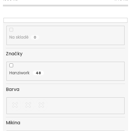
u
k
t
ů
Na skladě
0
Značky
Hanziwork
48
Barva
Mikina