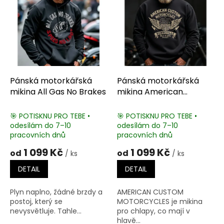
i
s
p
r
o
d
u
k
Pánská motorkářská
Pánská motorkářská
t
mikina All Gas No Brakes
mikina American
ů
Custom Motorcycles
🎯 POTISKNU PRO TEBE •
🎯 POTISKNU PRO TEBE •
odesílám do 7–10
odesílám do 7–10
pracovních dnů
pracovních dnů
1 099 Kč
1 099 Kč
od
od
/ ks
/ ks
DETAIL
DETAIL
Plyn naplno, žádné brzdy a
AMERICAN CUSTOM
postoj, který se
MOTORCYCLES je mikina
nevysvětluje. Tahle...
pro chlapy, co mají v
hlavě...