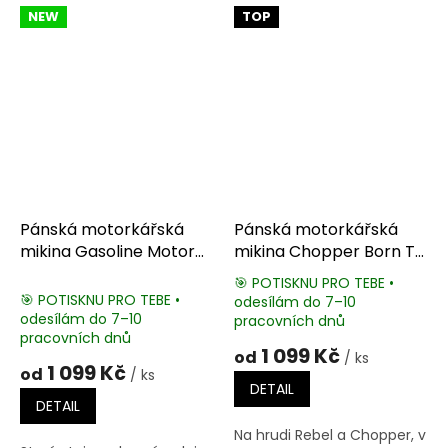
NEW
TOP
Pánská motorkářská
Pánská motorkářská
mikina Gasoline Motor
mikina Chopper Born To
Oil
Be Wild
🎯 POTISKNU PRO TEBE •
🎯 POTISKNU PRO TEBE •
odesílám do 7–10
Průměrné
odesílám do 7–10
pracovních dnů
hodnocení
pracovních dnů
produktu
1 099 Kč
od
/ ks
je
1 099 Kč
od
/ ks
5,0
DETAIL
z
DETAIL
5
Na hrudi Rebel a Chopper, v
hvězdiček.