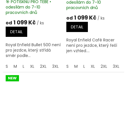
🎯 POTISKNU PRO TEBE •
odesílám do 7–10
Průměrné
odesílám do 7–10
pracovních dnů
hodnocení
pracovních dnů
produktu
1 099 Kč
od
/ ks
je
1 099 Kč
od
/ ks
5,0
DETAIL
z
DETAIL
5
Royal Enfield Café Racer
hvězdiček.
Royal Enfield Bullet 500 není
není pro jezdce, který řeší
pro jezdce, který střídá
jen vzhled....
směr podle...
S
M
L
XL
2XL
3XL
4XL
S
M
5XL
L
XL
2XL
3XL
NEW