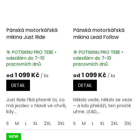
Pánská motorkářská
Pánská motorkářská
mikina Just Ride
mikina Lead Follow
🎯 POTISKNU PRO TEBE •
🎯 POTISKNU PRO TEBE •
odesílám do 7–10
odesílám do 7–10
pracovních dnů
pracovních dnů
1 099 Kč
1 099 Kč
od
od
/ ks
/ ks
DETAIL
DETAIL
Just Ride říká přesně to, co
Někdo vede, někdo se veze
má jezdec v hlavě ve chvíli,
– a kdo překáží, ten prostě
kdy...
uhne. LEAD,...
S
M
L
XL
2XL
3XL
4XL
S
M
5XL
L
XL
2XL
3XL
NEW