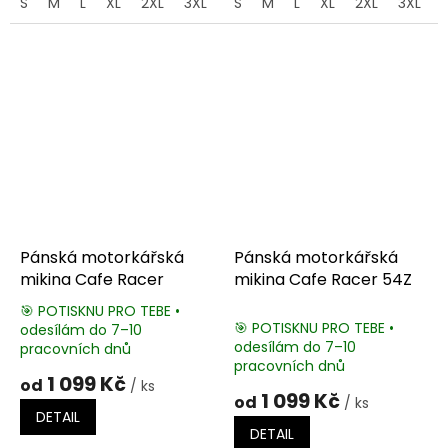
S
M
L
XL
2XL
3XL
4XL
S
M
5XL
L
XL
2XL
3XL
Pánská motorkářská
Pánská motorkářská
mikina Cafe Racer
mikina Cafe Racer 54Z
🎯 POTISKNU PRO TEBE •
🎯 POTISKNU PRO TEBE •
odesílám do 7–10
Průměrné
odesílám do 7–10
pracovních dnů
hodnocení
pracovních dnů
produktu
1 099 Kč
od
/ ks
je
1 099 Kč
od
/ ks
5,0
DETAIL
z
DETAIL
5