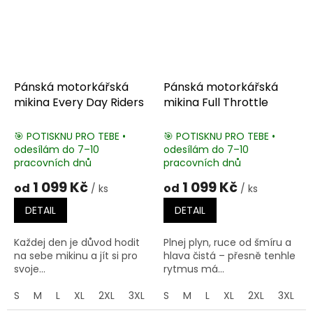
Pánská motorkářská
Pánská motorkářská
mikina Every Day Riders
mikina Full Throttle
🎯 POTISKNU PRO TEBE •
🎯 POTISKNU PRO TEBE •
odesílám do 7–10
odesílám do 7–10
pracovních dnů
pracovních dnů
1 099 Kč
1 099 Kč
od
od
/ ks
/ ks
DETAIL
DETAIL
Každej den je důvod hodit
Plnej plyn, ruce od šmíru a
na sebe mikinu a jít si pro
hlava čistá – přesně tenhle
svoje...
rytmus má...
S
M
L
XL
2XL
3XL
4XL
S
M
5XL
L
XL
2XL
3XL