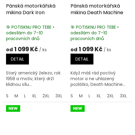
Pánská motorkářská
Pánská motorkářská
mikina Dark Iron
mikina Death Machine
🎯 POTISKNU PRO TEBE •
🎯 POTISKNU PRO TEBE •
odesílám do 7–10
odesílám do 7–10
pracovních dnů
pracovních dnů
1 099 Kč
1 099 Kč
od
od
/ ks
/ ks
DETAIL
DETAIL
Starý americký železo, rok
Když máš rád poctivý
1958 a motiv, který drží
motor a ne uhlazený
klidnou sílu...
pozlátko, Death Machine...
S
M
L
XL
2XL
3XL
4XL
S
M
5XL
L
XL
2XL
3XL
NEW
NEW