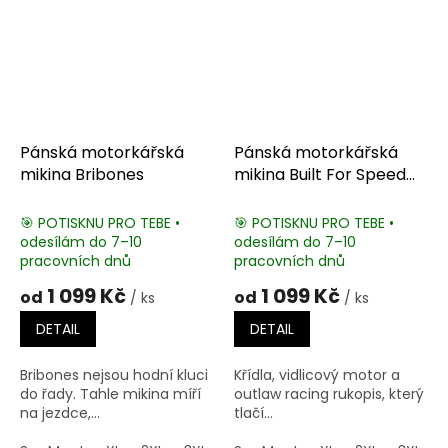
Pánská motorkářská
Pánská motorkářská
mikina Bribones
mikina Built For Speed
Motorcycle
🎯 POTISKNU PRO TEBE •
🎯 POTISKNU PRO TEBE •
odesílám do 7–10
odesílám do 7–10
pracovních dnů
pracovních dnů
1 099 Kč
1 099 Kč
od
od
/ ks
/ ks
DETAIL
DETAIL
Bribones nejsou hodní kluci
Křídla, vidlicový motor a
do řady. Tahle mikina míří
outlaw racing rukopis, který
na jezdce,...
tlačí...