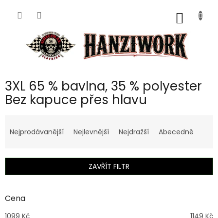
Přejít
na
NÁKUP
obsah
KOŠÍK
3XL 65 % bavlna, 35 % polyester
Bez kapuce přes hlavu
Ř
a
Nejprodávanější
Nejlevnější
Nejdražší
Abecedně
z
e
n
ZAVŘÍT FILTR
í
p
r
Cena
o
d
1099
Kč
1149
Kč