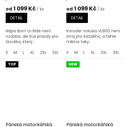
1 099 Kč
1 099 Kč
od
od
/ ks
/ ks
DETAIL
DETAIL
Nápis Born to Ride není
Intruder Volusia VL800 není
ozdoba, ale kus pravdy pro
stroj pro každého, a tahle
člověka, který...
mikina taky...
S
M
L
XL
2XL
3XL
4XL
S
M
5XL
L
XL
2XL
3XL
TOP
NEW
Pánská motorkářská
Pánská motorkářská