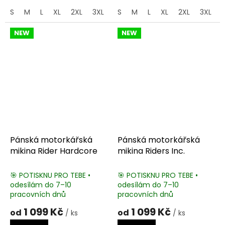
S
M
L
XL
2XL
3XL
4XL
S
M
5XL
L
XL
2XL
3XL
NEW
NEW
Pánská motorkářská
Pánská motorkářská
mikina Rider Hardcore
mikina Riders Inc.
🎯 POTISKNU PRO TEBE •
🎯 POTISKNU PRO TEBE •
odesílám do 7–10
odesílám do 7–10
pracovních dnů
pracovních dnů
1 099 Kč
1 099 Kč
od
od
/ ks
/ ks