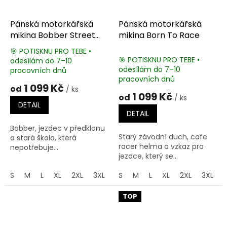
Pánská motorkářská
Pánská motorkářská
mikina Bobber Street
mikina Born To Race
Racers
🎯 POTISKNU PRO TEBE •
🎯 POTISKNU PRO TEBE •
odesílám do 7–10
Průměrné
odesílám do 7–10
pracovních dnů
hodnocení
pracovních dnů
produktu
1 099 Kč
od
/ ks
je
1 099 Kč
od
/ ks
5,0
DETAIL
z
DETAIL
5
Bobber, jezdec v předklonu
hvězdiček.
Starý závodní duch, cafe
a stará škola, která
racer helma a vzkaz pro
nepotřebuje...
jezdce, který se...
S
M
L
XL
2XL
3XL
4XL
S
M
5XL
L
XL
2XL
3XL
TOP