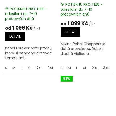
🎯 POTISKNU PRO TEBE •
🎯 POTISKNU PRO TEBE •
odesílám do 7–10
Průměrné
odesílám do 7–10
pracovních dnů
hodnocení
pracovních dnů
produktu
1 099 Kč
od
/ ks
je
1 099 Kč
od
/ ks
5,0
DETAIL
z
DETAIL
5
Mikina Rebel Choppers je
hvězdiček.
Rebel Forever patří jezdci,
tichá provokace, Rebel,
který si nenechá diktovat
dlouhá vidlice a...
tempo ani...
S
M
L
XL
2XL
3XL
4XL
S
M
5XL
L
XL
2XL
3XL
NEW