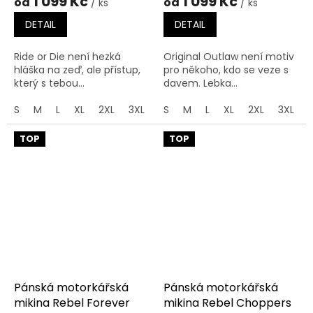
1 099 Kč
1 099 Kč
od
od
/ ks
/ ks
DETAIL
DETAIL
Ride or Die není hezká
Original Outlaw není motiv
hláška na zeď, ale přístup,
pro někoho, kdo se veze s
který s tebou...
davem. Lebka...
S
M
L
XL
2XL
3XL
4XL
S
M
5XL
L
XL
2XL
3XL
TOP
TOP
Pánská motorkářská
Pánská motorkářská
mikina Rebel Forever
mikina Rebel Choppers