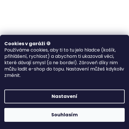
Pánská motorkářská
Pánská motorkářská
Cookies v garáži 🍪
mikina Sons Of Arthritis
mikina Speed 54
Používáme cookies, aby ti to tu jelo hladce (košík,
přihlášení, rychlost) a abychom ti ukazovali věci,
které dávají smysl (a ne bordel). Zároveň díky nim
🎯 POTISKNU PRO TEBE •
🎯 POTISKNU PRO TEBE •
odesílám do 7–10
odesílám do 7–10
můžu ladit e-shop do topu. Nastavení můžeš kdykoliv
pracovních dnů
pracovních dnů
změnit.
1 099 Kč
1 099 Kč
od
od
/ ks
/ ks
DETAIL
DETAIL
Nastavení
je mikina pro jezdce, co už
SPEED 54 je tichá rána na
něco najeli a nemusí to
solar – černá mikina, co se
Souhlasím
nikomu...
nevnucuje,...
S
M
L
XL
2XL
3XL
4XL
S
M
5XL
L
XL
2XL
3XL