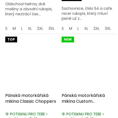
Oldschool helma, dvě
hvězdiček.
Šachovnice, číslo 54 a cafe
mašiny a závodní rukopis,
racer rukopis, který mluví
který neztrácí čas...
jasně už z...
S
M
L
XL
2XL
3XL
4XL
S
M
5XL
L
XL
2XL
3XL
TOP
NEW
Pánská motorkářská
Pánská motorkářská
mikina Classic Choppers
mikina Custom
Motorcycles
🎯 POTISKNU PRO TEBE •
🎯 POTISKNU PRO TEBE •