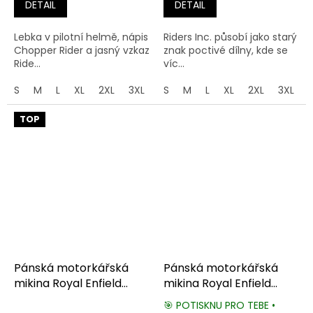
DETAIL
DETAIL
Lebka v pilotní helmě, nápis
Riders Inc. působí jako starý
Chopper Rider a jasný vzkaz
znak poctivé dílny, kde se
Ride...
víc...
S
M
L
XL
2XL
3XL
4XL
S
M
5XL
L
XL
2XL
3XL
TOP
Pánská motorkářská
Pánská motorkářská
mikina Royal Enfield
mikina Royal Enfield
Bullet 500
Cafe Racer
🎯 POTISKNU PRO TEBE •