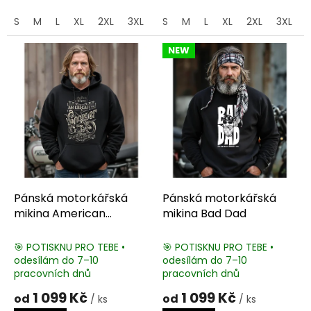
S
M
L
XL
2XL
3XL
4XL
S
M
5XL
L
XL
2XL
3XL
NEW
Pánská motorkářská
Pánská motorkářská
mikina American
mikina Bad Dad
Chopper
🎯 POTISKNU PRO TEBE •
🎯 POTISKNU PRO TEBE •
odesílám do 7–10
odesílám do 7–10
pracovních dnů
pracovních dnů
1 099 Kč
1 099 Kč
od
od
/ ks
/ ks