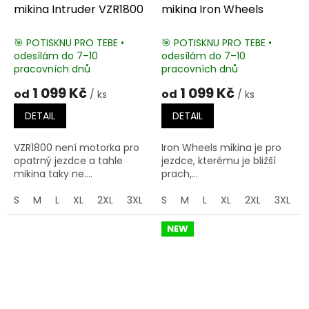
mikina Intruder VZR1800
mikina Iron Wheels
🎯 POTISKNU PRO TEBE •
🎯 POTISKNU PRO TEBE •
odesílám do 7–10
odesílám do 7–10
pracovních dnů
pracovních dnů
1 099 Kč
1 099 Kč
od
od
/ ks
/ ks
DETAIL
DETAIL
VZR1800 není motorka pro
Iron Wheels mikina je pro
opatrný jezdce a tahle
jezdce, kterému je bližší
mikina taky ne....
prach,...
S
M
L
XL
2XL
3XL
4XL
S
M
5XL
L
XL
2XL
3XL
NEW