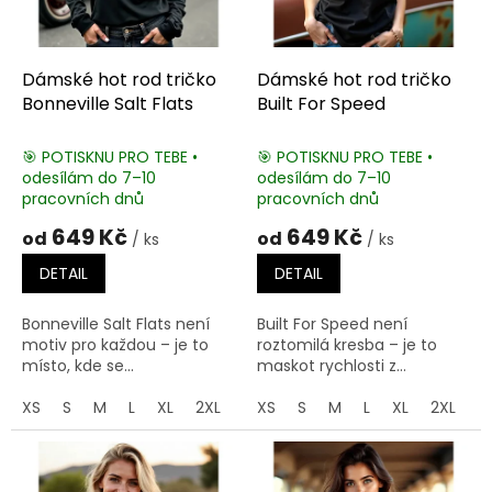
o
d
u
k
Dámské hot rod tričko
Dámské hot rod tričko
t
Bonneville Salt Flats
Built For Speed
ů
🎯 POTISKNU PRO TEBE •
🎯 POTISKNU PRO TEBE •
odesílám do 7–10
odesílám do 7–10
pracovních dnů
pracovních dnů
649 Kč
649 Kč
od
od
/ ks
/ ks
DETAIL
DETAIL
Bonneville Salt Flats není
Built For Speed není
motiv pro každou – je to
roztomilá kresba – je to
místo, kde se...
maskot rychlosti z...
XS
S
M
L
XL
2XL
3XL
XS
S
M
L
XL
2XL
3