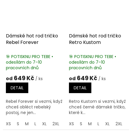
Dámské hot rod tričko
Dámské hot rod tričko
Rebel Forever
Retro Kustom
🎯 POTISKNU PRO TEBE •
🎯 POTISKNU PRO TEBE •
odesílám do 7–10
odesílám do 7–10
pracovních dnů
pracovních dnů
649 Kč
649 Kč
od
od
/ ks
/ ks
DETAIL
DETAIL
Rebel Forever si vezmi, když
Retro Kustom si vezmi, když
chceš obléct rebelský
chceš černé dámské tričko,
postoj, ne jen...
které k...
XS
S
M
L
XL
2XL
3XL
XS
S
M
L
XL
2XL
3