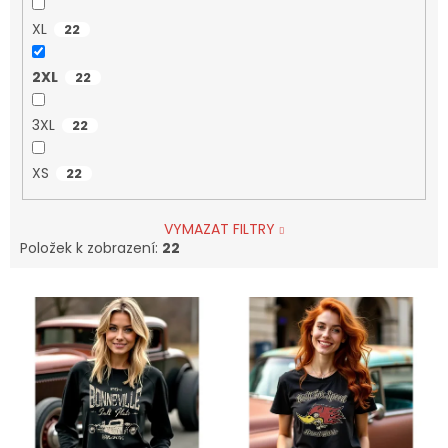
XL
22
2XL
22
3XL
22
XS
22
VYMAZAT FILTRY
Položek k zobrazení:
22
V
ý
p
i
s
p
r