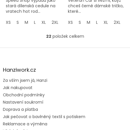
Speed Shop vypadá jako
Veteran Car si vezmi, když
stará dílenská cedule na
chceš černé dámské tričko,
vratech hot rod...
které...
XS
S
M
L
XL
2XL
3XL
XS
S
M
L
XL
2XL
3
22
položek celkem
O
v
l
Z
á
á
d
p
a
a
Hanziwork.cz
c
t
í
Za vším jsem já, Hanzi
í
p
Jak nakupovat
r
v
Obchodní podmínky
k
Nastavení soukromí
y
Doprava a platba
v
ý
Jak pečovat o bavlněný textil s potiskem
p
Reklamace a výměna
i