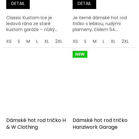
DETAIL
DETAIL
Classic Kustom Ice je
Je černé dámské hot rod
ledová rána ze staré
tričko s lebkou, rudými
kustom garáže – nízký...
plameny, číslem 54...
XS
S
M
L
XL
2XL
3XL
XS
S
M
L
XL
2XL
3
NEW
Dámské hot rod tričko H
Dámské hot rod tričko
& W Clothing
Hanziwork Garage