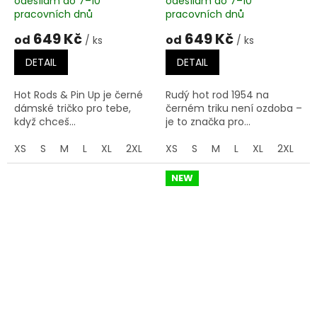
odesílám do 7–10
odesílám do 7–10
pracovních dnů
pracovních dnů
649 Kč
649 Kč
od
od
/ ks
/ ks
DETAIL
DETAIL
Hot Rods & Pin Up je černé
Rudý hot rod 1954 na
dámské tričko pro tebe,
černém triku není ozdoba –
když chceš...
je to značka pro...
XS
S
M
L
XL
2XL
3XL
XS
S
M
L
XL
2XL
3
NEW