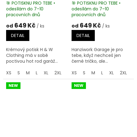
🎯 POTISKNU PRO TEBE •
🎯 POTISKNU PRO TEBE •
odesílám do 7–10
odesílám do 7–10
pracovních dnů
pracovních dnů
649 Kč
649 Kč
od
od
/ ks
/ ks
DETAIL
DETAIL
Krémový potisk H & W
Hanziwork Garage je pro
Clothing má v sobě
tebe, když nechceš jen
poctivou hot rod garáž...
černé tričko, ale...
XS
S
M
L
XL
2XL
3XL
XS
S
M
L
XL
2XL
3
NEW
NEW