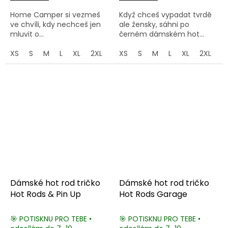
Home Camper si vezmeš
Když chceš vypadat tvrdě
ve chvíli, kdy nechceš jen
ale žensky, sáhni po
mluvit o...
černém dámském hot...
XS
S
M
L
XL
2XL
3XL
XS
S
M
L
XL
2XL
3
Dámské hot rod tričko
Dámské hot rod tričko
Hot Rods & Pin Up
Hot Rods Garage
🎯 POTISKNU PRO TEBE •
🎯 POTISKNU PRO TEBE •