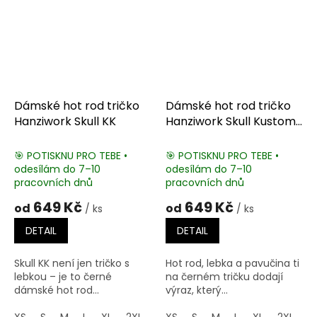
Dámské hot rod tričko
Dámské hot rod tričko
Hanziwork Skull KK
Hanziwork Skull Kustom
Kulture
🎯 POTISKNU PRO TEBE •
🎯 POTISKNU PRO TEBE •
odesílám do 7–10
odesílám do 7–10
pracovních dnů
pracovních dnů
649 Kč
649 Kč
od
od
/ ks
/ ks
DETAIL
DETAIL
Skull KK není jen tričko s
Hot rod, lebka a pavučina ti
lebkou – je to černé
na černém tričku dodají
dámské hot rod...
výraz, který...
XS
S
M
L
XL
2XL
3XL
XS
S
M
L
XL
2XL
3