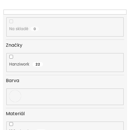
k
t
ů
Na skladě
0
Značky
Hanziwork
22
Barva
Materiál