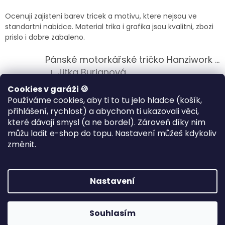
Ocenuji zajisteni barev tricek a motivu, ktere nejsou ve
standartni nabidce. Material trika i grafika jsou kvalitni, zbozi
prislo i dobre zabaleno.
Pánské motorkářské tričko Hanziwork Custom Bobber
Jitka Burianová
|
Hodnocení produktu je 5 z 5 hvězdiček.
Cookies v garáži 🍪
Splnil očekávání na jedničku
Používáme cookies, aby ti to tu jelo hladce (košík,
přihlášení, rychlost) a abychom ti ukazovali věci,
Pánské motorkářské tričko Royal Enfield 350cc
které dávají smysl (a ne bordel). Zároveň díky nim
Klára Musilová
|
Hodnocení produktu je 5 z 5 hvězdiček.
můžu ladit e-shop do topu. Nastavení můžeš kdykoliv
změnit.
Jsem velice spokojena, velmi kvalitni zbozi.
Nastavení
Vytvořil Shoptet
Souhlasím
Copyright 2026
HANZIWORK
. Všechna práva vyhrazena.