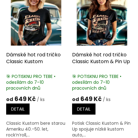
Dámské hot rod tričko
Dámské hot rod tričko
Classic Kustom
Classic Kustom & Pin Up
🎯 POTISKNU PRO TEBE •
🎯 POTISKNU PRO TEBE •
odesílám do 7–10
odesílám do 7–10
pracovních dnů
pracovních dnů
649 Kč
649 Kč
od
od
/ ks
/ ks
DETAIL
DETAIL
Classic Kustom bere starou
Potisk Classic Kustom & Pin
Ameriku 40.–50. let,
Up spojuje nízké kustom
rock’n’roll,...
auto,...