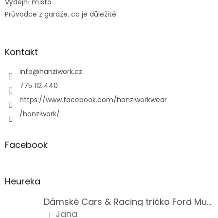
Výdejní místo
s
u
Průvodce z garáže, co je důležité
Kontakt
info
@
hanziwork.cz
775 112 440
https://www.facebook.com/hanziworkwear
/hanziwork/
Facebook
Heureka
Dámské Cars & Racing tričko Ford Mustang 5. generace
Jana
|
Hodnocení produktu je 5 z 5 hvězdiček.