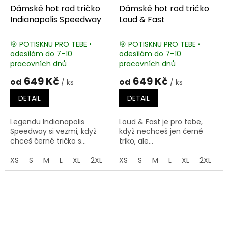
Dámské hot rod tričko
Dámské hot rod tričko
Indianapolis Speedway
Loud & Fast
🎯 POTISKNU PRO TEBE •
🎯 POTISKNU PRO TEBE •
odesílám do 7–10
odesílám do 7–10
pracovních dnů
pracovních dnů
649 Kč
649 Kč
od
od
/ ks
/ ks
DETAIL
DETAIL
Legendu Indianapolis
Loud & Fast je pro tebe,
Speedway si vezmi, když
když nechceš jen černé
chceš černé tričko s...
triko, ale...
XS
S
M
L
XL
2XL
3XL
XS
S
M
L
XL
2XL
3