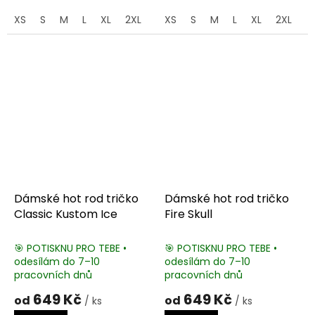
XS
S
M
L
XL
2XL
3XL
XS
S
M
L
XL
2XL
3
Dámské hot rod tričko
Dámské hot rod tričko
Classic Kustom Ice
Fire Skull
🎯 POTISKNU PRO TEBE •
🎯 POTISKNU PRO TEBE •
odesílám do 7–10
odesílám do 7–10
pracovních dnů
pracovních dnů
649 Kč
649 Kč
od
od
/ ks
/ ks