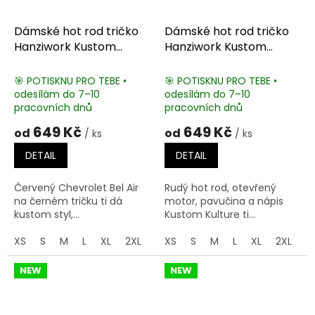
Dámské hot rod tričko
Dámské hot rod tričko
Hanziwork Kustom
Hanziwork Kustom
Culture
Kulture
🎯 POTISKNU PRO TEBE •
🎯 POTISKNU PRO TEBE •
odesílám do 7–10
odesílám do 7–10
pracovních dnů
pracovních dnů
649 Kč
649 Kč
od
od
/ ks
/ ks
DETAIL
DETAIL
Červený Chevrolet Bel Air
Rudý hot rod, otevřený
na černém tričku ti dá
motor, pavučina a nápis
kustom styl,...
Kustom Kulture ti...
XS
S
M
L
XL
2XL
3XL
XS
S
M
L
XL
2XL
3
NEW
NEW