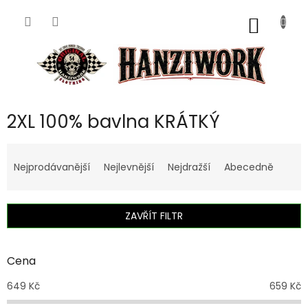
Přejít
na
NÁKUP
obsah
KOŠÍK
2XL 100% bavlna KRÁTKÝ
Ř
a
Nejprodávanější
Nejlevnější
Nejdražší
Abecedně
z
e
n
ZAVŘÍT FILTR
í
p
r
Cena
o
d
649
Kč
659
Kč
u