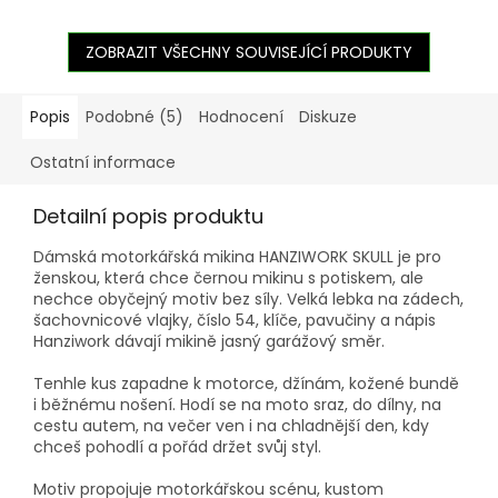
ZOBRAZIT VŠECHNY SOUVISEJÍCÍ PRODUKTY
Popis
Podobné (5)
Hodnocení
Diskuze
Ostatní informace
Detailní popis produktu
Dámská motorkářská mikina HANZIWORK SKULL je pro
ženskou, která chce černou mikinu s potiskem, ale
nechce obyčejný motiv bez síly. Velká lebka na zádech,
šachovnicové vlajky, číslo 54, klíče, pavučiny a nápis
Hanziwork dávají mikině jasný garážový směr.
Tenhle kus zapadne k motorce, džínám, kožené bundě
i běžnému nošení. Hodí se na moto sraz, do dílny, na
cestu autem, na večer ven i na chladnější den, kdy
chceš pohodlí a pořád držet svůj styl.
Motiv propojuje motorkářskou scénu, kustom