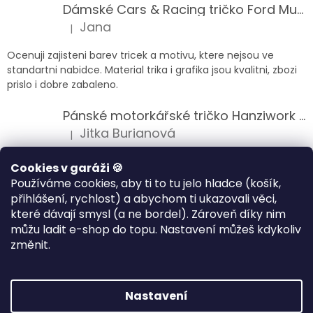
Dámské Cars & Racing tričko Ford Mustang 5. generace
Jana
|
Hodnocení produktu je 5 z 5 hvězdiček.
Ocenuji zajisteni barev tricek a motivu, ktere nejsou ve
standartni nabidce. Material trika i grafika jsou kvalitni, zbozi
prislo i dobre zabaleno.
Pánské motorkářské tričko Hanziwork Custom Bobber
Jitka Burianová
|
Hodnocení produktu je 5 z 5 hvězdiček.
Splnil očekávání na jedničku
Cookies v garáži 🍪
Používáme cookies, aby ti to tu jelo hladce (košík,
Pánské motorkářské tričko Royal Enfield 350cc
přihlášení, rychlost) a abychom ti ukazovali věci,
Klára Musilová
|
které dávají smysl (a ne bordel). Zároveň díky nim
Hodnocení produktu je 5 z 5 hvězdiček.
můžu ladit e-shop do topu. Nastavení můžeš kdykoliv
Jsem velice spokojena, velmi kvalitni zbozi.
změnit.
Vytvořil Shoptet
Nastavení