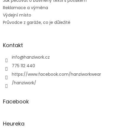
Jak pečovat o bavlněný textil s potiskem
Reklamace a výměna
Výdejní místo
Průvodce z garáže, co je důležité
Kontakt
info
@
hanziwork.cz
775 112 440
https://www.facebook.com/hanziworkwear
/hanziwork/
Facebook
Heureka