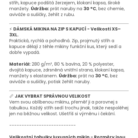
střih, kapuce podšitá žerzejem,
klokaní kapsa,
široké
manžety.
Údržba:
prát naruby na
30 °C
, bez chemie,
aviváže a sušičky, žehlit z rubu.
⚡
DÁMSKÁ MIKINA NA ZIP S KAPUCÍ - Velikosti XS–
3XL.
Praktická, rychlá a pohodlná. Zip, projmutý střih a
kapuce dělají z téhle mikiny funkční kus, který sedí a
dobře vypadá.
Materiál:
280 g/m², 80 % bavlna, 20 % polyester,
dvojitá kapuce, zdrsněná vnitřní strana, klokaní kapsa,
manžety s elastanem.
Údržba:
prát na
30 °C
, bez
aviváže a sušičky, potisk žehlit naruby.
📏
JAK VYBRAT SPRÁVNOU VELIKOST
Vem svou oblíbenou mikinu, přeměř ji a porovnej s
tabulkou. Každý střih sedí trochu jinak, takže nespoléhej
jen na běžnou velikost. Ušetříš si výměnu i čekání.
---------------------------
Velikostní tabulky luxusních mikin - Rozměry jsou