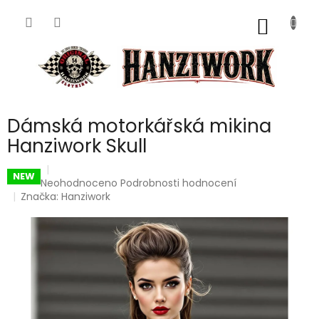
Přejít
na
NÁKUP
obsah
KOŠÍK
Dámská motorkářská mikina
Hanziwork Skull
NEW
Průměrné
Neohodnoceno
Podrobnosti hodnocení
hodnocení
Značka:
Hanziwork
produktu
je
0,0
z
5
hvězdiček.