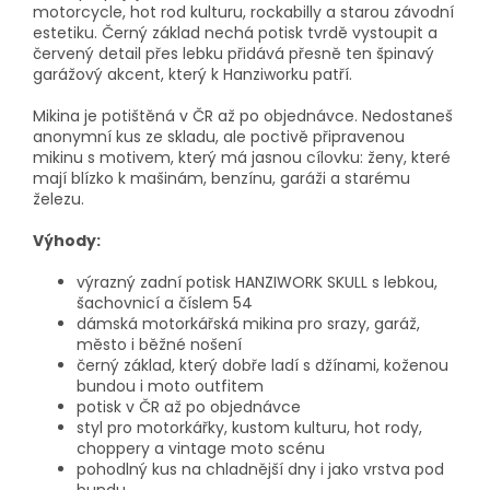
motorcycle, hot rod kulturu, rockabilly a starou závodní
estetiku. Černý základ nechá potisk tvrdě vystoupit a
červený detail přes lebku přidává přesně ten špinavý
garážový akcent, který k Hanziworku patří.
Mikina je potištěná v ČR až po objednávce. Nedostaneš
anonymní kus ze skladu, ale poctivě připravenou
mikinu s motivem, který má jasnou cílovku: ženy, které
mají blízko k mašinám, benzínu, garáži a starému
železu.
Výhody:
výrazný zadní potisk HANZIWORK SKULL s lebkou,
šachovnicí a číslem 54
dámská motorkářská mikina pro srazy, garáž,
město i běžné nošení
černý základ, který dobře ladí s džínami, koženou
bundou i moto outfitem
potisk v ČR až po objednávce
styl pro motorkářky, kustom kulturu, hot rody,
choppery a vintage moto scénu
pohodlný kus na chladnější dny i jako vrstva pod
bundu