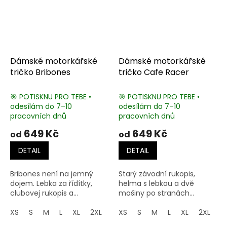
Dámské motorkářské
Dámské motorkářské
tričko Bribones
tričko Cafe Racer
🎯 POTISKNU PRO TEBE •
🎯 POTISKNU PRO TEBE •
odesílám do 7–10
odesílám do 7–10
pracovních dnů
pracovních dnů
649 Kč
649 Kč
od
od
DETAIL
DETAIL
Bribones není na jemný
Starý závodní rukopis,
dojem. Lebka za řídítky,
helma s lebkou a dvě
clubovej rukopis a...
mašiny po stranách...
XS
S
M
L
XL
2XL
3XL
XS
S
M
L
XL
2XL
3