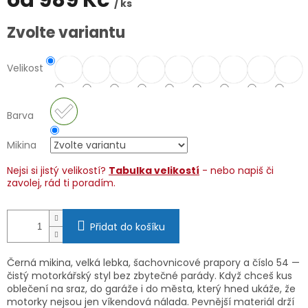
od
989 Kč
/ ks
Měrná
Zvolte variantu
cena:
Velikost
Barva
Mikina
Nejsi si jistý velikostí?
Tabulka velikostí
- nebo napiš či
zavolej, rád ti poradím.
Přidat do košíku
Černá mikina, velká lebka, šachovnicové prapory a číslo 54 —
čistý motorkářský styl bez zbytečné parády. Když chceš kus
oblečení na sraz, do garáže i do města, který hned ukáže, že
motorky nejsou jen víkendová nálada. Pevnější materiál drží