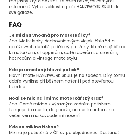
má jasný styl a neztratí se mezi běžnými černými
mikinami? Vyber velikost a pošli HANZIWORK SKULL do
své garáže.
FAQ
Je mikina vhodná pro motorkářky?
Ano. Motiv lebky, šachovnicových vlajek, čísla 54 a
garážových detailů je dělaný pro ženy, které mají blízko
k motorkám, chopperům, café racerům, cruiserům,
hot rodům a vintage moto stylu.
Kde je umístěný hlavní potisk?
Hlavní motiv HANZIWORK SKULL je na zádech. Díky tomu
dobře vynikne při běžném nošení i pod otevřenou
bundou.
Hodí se mikina i mimo motorkářský sraz?
Ano. Černá mikina s výrazným zadním potiskem
funguje do města, do garáže, na cestu autem, na
večer ven i na každodenní nošení.
Kde se mikina tiskne?
Mikina je potištěná v ČR až po objednávce. Dostaneš