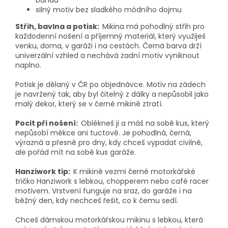
silný motiv bez sladkého módního dojmu
Střih, bavlna a potisk:
Mikina má pohodlný střih pro
každodenní nošení a příjemný materiál, který využiješ
venku, doma, v garáži i na cestách. Černá barva drží
univerzální vzhled a nechává zadní motiv vyniknout
naplno.
Potisk je dělaný v ČR po objednávce. Motiv na zádech
je navržený tak, aby byl čitelný z dálky a nepůsobil jako
malý dekor, který se v černé mikině ztratí.
Pocit při nošení:
Oblékneš ji a máš na sobě kus, který
nepůsobí měkce ani tuctově. Je pohodlná, černá,
výrazná a přesně pro dny, kdy chceš vypadat civilně,
ale pořád mít na sobě kus garáže.
Hanziwork tip:
K mikině vezmi černé motorkářské
tričko Hanziwork s lebkou, chopperem nebo café racer
motivem. Vrstvení funguje na sraz, do garáže i na
běžný den, kdy nechceš řešit, co k čemu sedí.
Chceš dámskou motorkářskou mikinu s lebkou, která