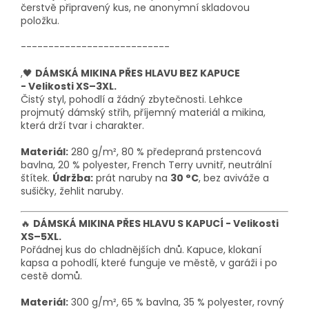
čerstvě připravený kus, ne anonymní skladovou
položku.
---------------------------
,🖤
DÁMSKÁ MIKINA PŘES HLAVU BEZ KAPUCE
- Velikosti XS–3XL.
Čistý styl, pohodlí a žádný zbytečnosti. Lehkce
projmutý dámský střih, příjemný materiál a mikina,
která drží tvar i charakter.
Materiál:
280 g/m², 80 % předepraná prstencová
bavlna, 20 % polyester, French Terry uvnitř, neutrální
štítek.
Údržba:
prát naruby na
30 °C
, bez aviváže a
sušičky, žehlit naruby.
🔥
DÁMSKÁ MIKINA PŘES HLAVU S KAPUCÍ - Velikosti
XS–5XL.
Pořádnej kus do chladnějších dnů. Kapuce, klokaní
kapsa a pohodlí, které funguje ve městě, v garáži i po
cestě domů.
Materiál:
300 g/m², 65 % bavlna, 35 % polyester, rovný