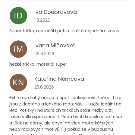
Iva Doubravová
ID
Hodnocení obchodu je 5 z 5 hvězdiček.
1.8.2026
Super tričko, materiál i potisk. Určitě objednám znovu.
Ivana Miňovská
IM
Hodnocení obchodu je 5 z 5 hvězdiček.
26.6.2026
hezké tričko, materiál super
Kateřina Němcová
KN
Hodnocení obchodu je 5 z 5 hvězdiček.
25.6.2026
Byl to už druhý nákup a opět spokojenost, trička i tílka
jsou z dobrého a lehkého materiálu - takže ideální na
léto. Potisky i na starších tričkách stále hezky drží,
takže velká spokojenost. Ráda bych koupila více triček
a tílek na dámy, ale chybí mi více motorkářských
nebo rockových motivů :-) pokud se v budoucnu