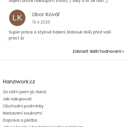
objeví určitě nakoupím znovu ;) díky a at se daří ;)
Libor Kovář
LK
Hodnocení obchodu je 5 z 5 hvězdiček.
19.4.2026
Super práce a stylové balení, klobouk dolů před vaší
prací 👍
Zobrazit další hodnocení
Z
á
p
a
Hanziwork.cz
t
Za vším jsem já, Hanzi
í
Jak nakupovat
Obchodní podmínky
Nastavení soukromí
Doprava a platba