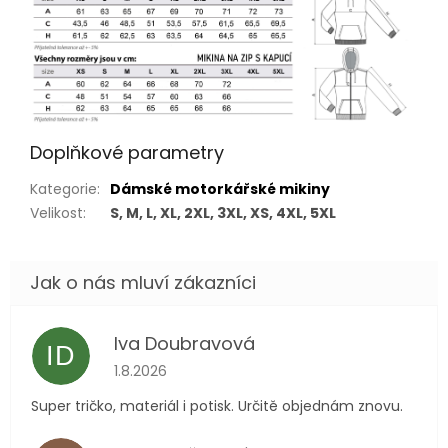
Doplňkové parametry
Kategorie
:
Dámské motorkářské mikiny
Velikost
:
S, M, L, XL, 2XL, 3XL, XS, 4XL, 5XL
Iva Doubravová
ID
Hodnocení obchodu je 5 z 5 hvězdiček.
1.8.2026
Super tričko, materiál i potisk. Určitě objednám znovu.