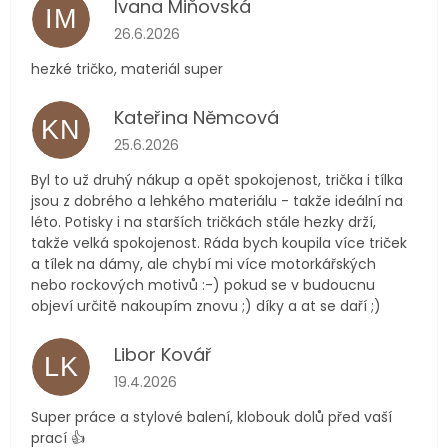
Ivana Miňovská
IM
Hodnocení obchodu je 5 z 5 hvězdiček.
26.6.2026
hezké tričko, materiál super
Kateřina Němcová
KN
Hodnocení obchodu je 5 z 5 hvězdiček.
25.6.2026
Byl to už druhý nákup a opět spokojenost, trička i tílka
jsou z dobrého a lehkého materiálu - takže ideální na
léto. Potisky i na starších tričkách stále hezky drží,
takže velká spokojenost. Ráda bych koupila více triček
a tílek na dámy, ale chybí mi více motorkářských
nebo rockových motivů :-) pokud se v budoucnu
objeví určitě nakoupím znovu ;) díky a at se daří ;)
Libor Kovář
LK
Hodnocení obchodu je 5 z 5 hvězdiček.
19.4.2026
Super práce a stylové balení, klobouk dolů před vaší
prací 👍