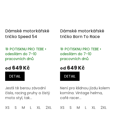
Dámské motorkářské
Dámské motorkářské
tričko Speed 54
tričko Born To Race
🎯 POTISKNU PRO TEBE •
🎯 POTISKNU PRO TEBE •
odesílám do 7–10
odesílám do 7–10
pracovních dnů
pracovních dnů
649 Kč
649 Kč
od
od
DETAIL
DETAIL
Jestli tě berou závodní
Není pro klidnou jízdu kolem
čísla, racing pruhy a čistý
komína. Vintage helma,
moto styl, tak...
café racer...
XS
S
M
L
XL
2XL
3XL
XS
S
M
L
XL
2XL
3