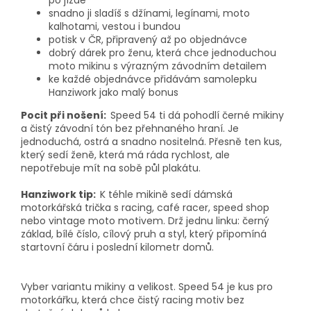
snadno ji sladíš s džínami, legínami, moto
kalhotami, vestou i bundou
potisk v ČR, připravený až po objednávce
dobrý dárek pro ženu, která chce jednoduchou
moto mikinu s výrazným závodním detailem
ke každé objednávce přidávám samolepku
Hanziwork jako malý bonus
Pocit při nošení:
Speed 54 ti dá pohodlí černé mikiny
a čistý závodní tón bez přehnaného hraní. Je
jednoduchá, ostrá a snadno nositelná. Přesně ten kus,
který sedí ženě, která má ráda rychlost, ale
nepotřebuje mít na sobě půl plakátu.
Hanziwork tip:
K téhle mikině sedí dámská
motorkářská trička s racing, café racer, speed shop
nebo vintage moto motivem. Drž jednu linku: černý
základ, bílé číslo, cílový pruh a styl, který připomíná
startovní čáru i poslední kilometr domů.
Vyber variantu mikiny a velikost. Speed 54 je kus pro
motorkářku, která chce čistý racing motiv bez