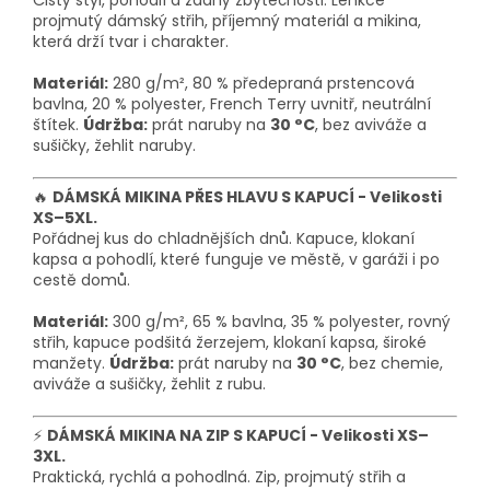
Čistý styl, pohodlí a žádný zbytečnosti. Lehkce
projmutý dámský střih, příjemný materiál a mikina,
která drží tvar i charakter.
Materiál:
280 g/m², 80 % předepraná prstencová
bavlna, 20 % polyester, French Terry uvnitř, neutrální
štítek.
Údržba:
prát naruby na
30 °C
, bez aviváže a
sušičky, žehlit naruby.
🔥
DÁMSKÁ MIKINA PŘES HLAVU S KAPUCÍ - Velikosti
XS–5XL.
Pořádnej kus do chladnějších dnů. Kapuce, klokaní
kapsa a pohodlí, které funguje ve městě, v garáži i po
cestě domů.
Materiál:
300 g/m², 65 % bavlna, 35 % polyester, rovný
střih, kapuce podšitá žerzejem,
klokaní kapsa,
široké
manžety.
Údržba:
prát naruby na
30 °C
, bez chemie,
aviváže a sušičky, žehlit z rubu.
⚡
DÁMSKÁ MIKINA NA ZIP S KAPUCÍ - Velikosti XS–
3XL.
Praktická, rychlá a pohodlná. Zip, projmutý střih a