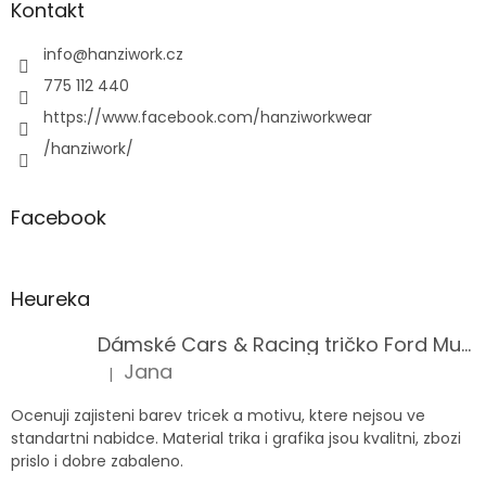
Kontakt
info
@
hanziwork.cz
775 112 440
https://www.facebook.com/hanziworkwear
/hanziwork/
Facebook
Heureka
Dámské Cars & Racing tričko Ford Mustang 5. generace
Jana
|
Hodnocení produktu je 5 z 5 hvězdiček.
Ocenuji zajisteni barev tricek a motivu, ktere nejsou ve
standartni nabidce. Material trika i grafika jsou kvalitni, zbozi
prislo i dobre zabaleno.