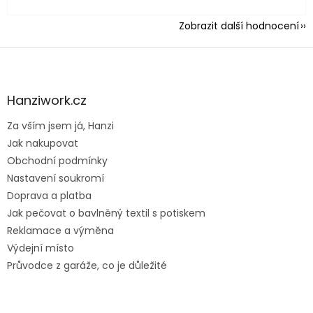
Zobrazit další hodnocení
Z
á
p
a
Hanziwork.cz
t
Za vším jsem já, Hanzi
í
Jak nakupovat
Obchodní podmínky
Nastavení soukromí
Doprava a platba
Jak pečovat o bavlněný textil s potiskem
Reklamace a výměna
Výdejní místo
Průvodce z garáže, co je důležité