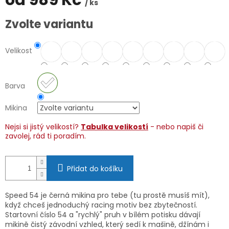
od
989 Kč
/ ks
Měrná
Zvolte variantu
cena:
Velikost
Barva
Mikina
Nejsi si jistý velikostí?
Tabulka velikostí
- nebo napiš či
zavolej, rád ti poradím.
Přidat do košíku
Speed 54 je černá mikina pro tebe (tu prostě musíš mít),
když chceš jednoduchý racing motiv bez zbytečností.
Startovní číslo 54 a "rychlý" pruh v bílém potisku dávají
mikině čistý závodní vzhled, který sedí k mašině, džínám i