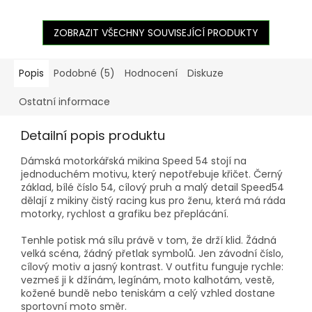
ZOBRAZIT VŠECHNY SOUVISEJÍCÍ PRODUKTY
Popis
Podobné (5)
Hodnocení
Diskuze
Ostatní informace
Detailní popis produktu
Dámská motorkářská mikina Speed 54 stojí na
jednoduchém motivu, který nepotřebuje křičet. Černý
základ, bílé číslo 54, cílový pruh a malý detail Speed54
dělají z mikiny čistý racing kus pro ženu, která má ráda
motorky, rychlost a grafiku bez přeplácání.
Tenhle potisk má sílu právě v tom, že drží klid. Žádná
velká scéna, žádný přetlak symbolů. Jen závodní číslo,
cílový motiv a jasný kontrast. V outfitu funguje rychle:
vezmeš ji k džínám, legínám, moto kalhotám, vestě,
kožené bundě nebo teniskám a celý vzhled dostane
sportovní moto směr.