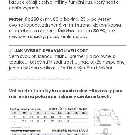
kapuce dělají z téhle mikiny funkční kus, který sedí a
dobře vypadá.
Materiál:
280 g/m², 80 % bavlna, 20 % polyester,
dvojitá kapuce, zdrsněná vnitřní strana, klokaní kapsa,
manžety s elastanem.
Údržba:
prát na
30 °C
, bez
aviváže a sušičky, potisk žehlit naruby.
📏
JAK VYBRAT SPRÁVNOU VELIKOST
Vem svou oblíbenou mikinu, přeměř ji a porovnej s
tabulkou. Každý střih sedí trochu jinak, takže nespoléhej
jen na běžnou velikost. Ušetříš si výměnu i čekání.
---------------------------
Velikostní tabulky luxusních mikin - Rozměry jsou
měřené na položené mikině v centimetrech.