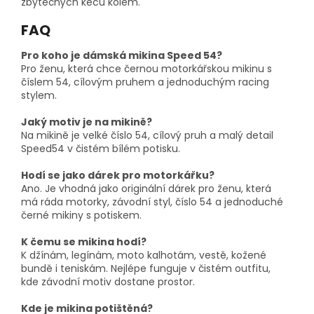
zbytečných keců kolem.
FAQ
Pro koho je dámská mikina Speed 54?
Pro ženu, která chce černou motorkářskou mikinu s
číslem 54, cílovým pruhem a jednoduchým racing
stylem.
Jaký motiv je na mikině?
Na mikině je velké číslo 54, cílový pruh a malý detail
Speed54 v čistém bílém potisku.
Hodí se jako dárek pro motorkářku?
Ano. Je vhodná jako originální dárek pro ženu, která
má ráda motorky, závodní styl, číslo 54 a jednoduché
černé mikiny s potiskem.
K čemu se mikina hodí?
K džínám, legínám, moto kalhotám, vestě, kožené
bundě i teniskám. Nejlépe funguje v čistém outfitu,
kde závodní motiv dostane prostor.
Kde je mikina potištěná?