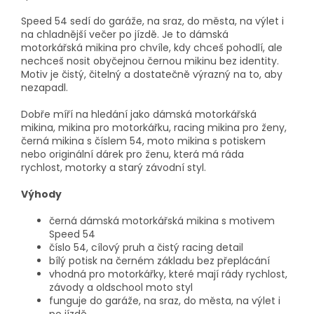
Speed 54 sedí do garáže, na sraz, do města, na výlet i
na chladnější večer po jízdě. Je to dámská
motorkářská mikina pro chvíle, kdy chceš pohodlí, ale
nechceš nosit obyčejnou černou mikinu bez identity.
Motiv je čistý, čitelný a dostatečně výrazný na to, aby
nezapadl.
Dobře míří na hledání jako dámská motorkářská
mikina, mikina pro motorkářku, racing mikina pro ženy,
černá mikina s číslem 54, moto mikina s potiskem
nebo originální dárek pro ženu, která má ráda
rychlost, motorky a starý závodní styl.
Výhody
černá dámská motorkářská mikina s motivem
Speed 54
číslo 54, cílový pruh a čistý racing detail
bílý potisk na černém základu bez přeplácání
vhodná pro motorkářky, které mají rády rychlost,
závody a oldschool moto styl
funguje do garáže, na sraz, do města, na výlet i
po jízdě