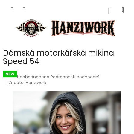
Přejít
na
NÁKUP
obsah
KOŠÍK
Dámská motorkářská mikina
Speed 54
NEW
Průměrné
Neohodnoceno
Podrobnosti hodnocení
hodnocení
Značka:
Hanziwork
produktu
je
0,0
z
5
hvězdiček.