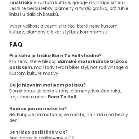
rod tričky
v kustom kulture, garage a vintage směru.
Jestli tě berou lebky, plameny a tvrdší grafika, drž tuhle
linku i u dalších kousků.
Vyber velikost a vezmi si tričko, které nese kustom
kulture, plameny a biker styl bez kompromisu.
FAQ
Pro koho je tričko Born To Hell vhodné?
Pro ženy, které hledají
dámské motorkářské tričko s
potiskem
, mají rády tvrdší biker styl, hot rod vintage a
kustom kulture motivy.
Co je hlavním motivem potisku?
Dominantou je lebka s rohy, plameny, kostěná ruka,
trojzubec a nápis
Born To Hell
.
Hodí se jen na motorku?
Ne. Funguje na motorce, ve městě, na srazu i na běžný
den.
Je tričko potištěné v ČR?
Ano, potisk je realizovaný v ČR.