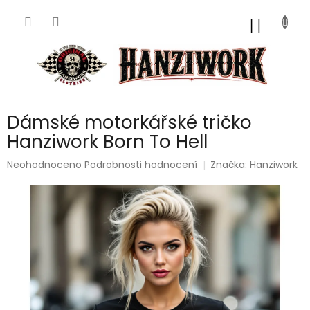
Přejít
na
NÁKUP
obsah
KOŠÍK
Dámské motorkářské tričko
Hanziwork Born To Hell
Průměrné
Neohodnoceno
Podrobnosti hodnocení
Značka:
Hanziwork
hodnocení
produktu
je
0,0
z
5
hvězdiček.