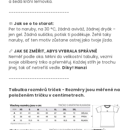
a šedá krční lemovka.
--------------------------
🧼
Jak se o to starat:
Per to naruby, na 30 °C, žádná aviváž, žádnej dryák –
jen gel. Žádná sušička, potisk ti poděkuje. Žehli taky
naruby, ať ten motiv zůstane ostrej jako tvoje jízda.
📏
JAK SE ZMĚŘIT, ABYS VYBRALA SPRÁVNĚ
Neměř podle oka. Mrkni do velikostní tabulky, vezmi
svoje oblíbený triko a přeměřuj. Každej střih je trochu
jinej, tak ať netrefíš vedle.
Díky! Hanzi
--------------------------
Tabulka rozměrů triček - Rozměry jsou měřené na
položeném tričku v centimetrech.