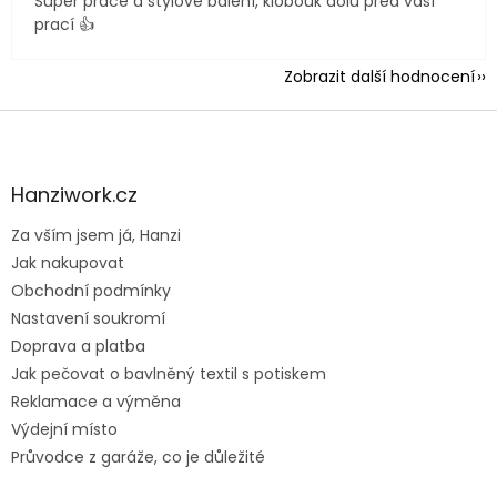
Super práce a stylové balení, klobouk dolů před vaší
prací 👍
Zobrazit další hodnocení
Z
á
p
a
Hanziwork.cz
t
Za vším jsem já, Hanzi
í
Jak nakupovat
Obchodní podmínky
Nastavení soukromí
Doprava a platba
Jak pečovat o bavlněný textil s potiskem
Reklamace a výměna
Výdejní místo
Průvodce z garáže, co je důležité