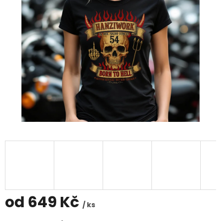
od
649 Kč
/ ks
Měrná