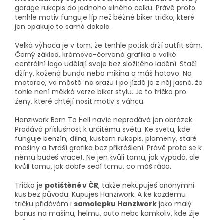
garage rukopis do jednoho silného celku. Právě proto
tenhle motiv funguje líp než běžné biker tričko, které
jen opakuje to samé dokola.
Velká výhoda je v tom, že tenhle potisk drží outfit sám.
Černý základ, krémovo-červená grafika a velké
centrální logo udělají svoje bez složitého ladění. Stačí
džíny, kožená bunda nebo mikina a máš hotovo. Na
motorce, ve městě, na srazu i po jízdě je z něj jasné, že
tohle není měkká verze biker stylu. Je to tričko pro
ženy, které chtějí nosit motiv s váhou.
Hanziwork Born To Hell navíc neprodává jen obrázek.
Prodává příslušnost k určitému světu. Ke světu, kde
funguje benzín, dílna, kustom rukopis, plameny, staré
mašiny a tvrdší grafika bez přikrášlení. Právě proto se k
němu budeš vracet. Ne jen kvůli tomu, jak vypadá, ale
kvůli tomu, jak dobře sedí tomu, co máš ráda.
Tričko je
potištěné v ČR
, takže nekupuješ anonymní
kus bez původu. Kupuješ Hanziwork. A ke každému
tričku přidávám i
samolepku Hanziwork
jako malý
bonus na mašinu, helmu, auto nebo kamkoliv, kde žije