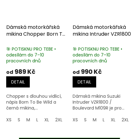
Dámská motorkářská
Dámská motorkářská
mikina Chopper Born To
mikina Intruder VZR1800
Be Wild
🎯 POTISKNU PRO TEBE •
🎯 POTISKNU PRO TEBE •
odesílám do 7–10
odesílám do 7–10
pracovních dnů
pracovních dnů
989 Kč
990 Kč
od
od
DETAIL
DETAIL
Chopper s dlouhou vidlicí,
Dámská mikina Suzuki
nápis Born To Be Wild a
Intruder VZR1800 /
černá mikina,...
Boulevard M109R je pro...
XS
S
M
L
XL
2XL
3XL
XS
4XL
S
M
5XL
L
XL
2XL
3