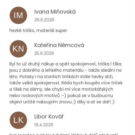
Ivana Miňovská
IM
Hodnocení obchodu je 5 z 5 hvězdiček.
26.6.2026
hezké tričko, materiál super
Kateřina Němcová
KN
Hodnocení obchodu je 5 z 5 hvězdiček.
25.6.2026
Byl to už druhý nákup a opět spokojenost, trička i tílka
jsou z dobrého a lehkého materiálu - takže ideální na
léto. Potisky i na starších tričkách stále hezky drží,
takže velká spokojenost. Ráda bych koupila více triček
a tílek na dámy, ale chybí mi více motorkářských
nebo rockových motivů :-) pokud se v budoucnu
objeví určitě nakoupím znovu ;) díky a at se daří ;)
Libor Kovář
LK
Hodnocení obchodu je 5 z 5 hvězdiček.
19.4.2026