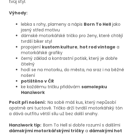
tvůj styl.
Výhody:
lebka s rohy, plameny a nápis
Born To Hell
jako
jasný střed motivu
dámské motorkářské tričko pro ženy, které chtějí
tvrdší biker styl
propojení
kustom kulture
,
hot rod vintage
a
motorkářské grafiky
černý základ a kontrastní potisk, který je dobře
čitelný
hodí se na motorku, do města, na sraz i na běžné
nošení
potištěno v ČR
ke každému tričku přidávám
samolepku
Hanziwork
Pocit při nošení:
Na sobě máš kus, který nepůsobí
opatrně ani tuctově. Tričko drží tvrdší motorkářský tón
a dává outfitu větší sílu už bez další snahy.
Hanziwork tip:
Born To Hell si dobře rozumí s dalšími
dámskými motorkářskými tričky
a
dámskými hot