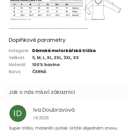
----------------------------------
Doplňkové parametry
Kategorie
:
Dámská motorkářská trička
Velikost
:
S, M, L, XL, 2XL, 3XL, XS
Materiál
:
100% bavlna
Barva
:
ČERNÁ
Iva Doubravová
ID
Hodnocení obchodu je 5 z 5 hvězdiček.
1.8.2026
Super tričko, materiál i potisk. Určitě objednám znovu.