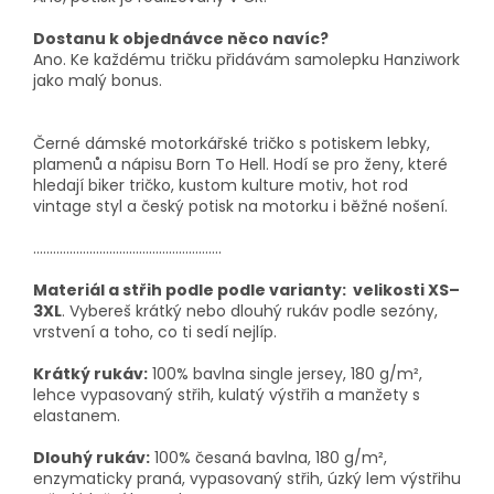
Dostanu k objednávce něco navíc?
Ano. Ke každému tričku přidávám samolepku Hanziwork
jako malý bonus.
Černé dámské motorkářské tričko s potiskem lebky,
plamenů a nápisu Born To Hell. Hodí se pro ženy, které
hledají biker tričko, kustom kulture motiv, hot rod
vintage styl a český potisk na motorku i běžné nošení.
.........................................................
Materiál a střih podle podle varianty: velikosti XS–
3XL
. Vybereš krátký nebo dlouhý rukáv podle sezóny,
vrstvení a toho, co ti sedí nejlíp.
Krátký rukáv:
100% bavlna single jersey, 180 g/m²,
lehce vypasovaný střih, kulatý výstřih a manžety s
elastanem.
Dlouhý rukáv:
100% česaná bavlna, 180 g/m²,
enzymaticky praná, vypasovaný střih, úzký lem výstřihu