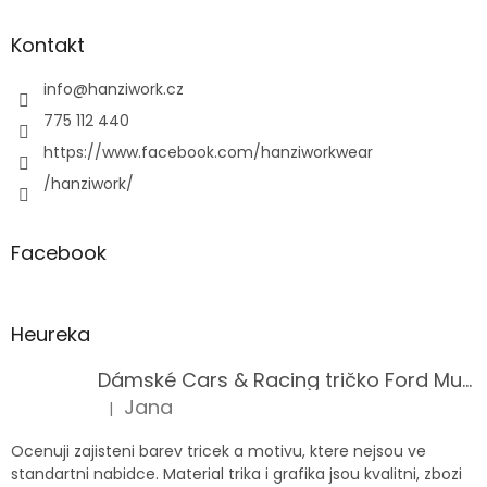
Kontakt
info
@
hanziwork.cz
775 112 440
https://www.facebook.com/hanziworkwear
/hanziwork/
Facebook
Heureka
Dámské Cars & Racing tričko Ford Mustang 5. generace
Jana
|
Hodnocení produktu je 5 z 5 hvězdiček.
Ocenuji zajisteni barev tricek a motivu, ktere nejsou ve
standartni nabidce. Material trika i grafika jsou kvalitni, zbozi