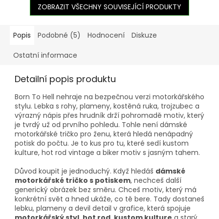
ZOBRAZIT VŠECHNY SOUVISEJÍCÍ PRODUKTY
Popis
Podobné (5)
Hodnocení
Diskuze
Ostatní informace
Detailní popis produktu
Born To Hell nehraje na bezpečnou verzi motorkářského
stylu. Lebka s rohy, plameny, kostěná ruka, trojzubec a
výrazný nápis přes hrudník drží pohromadě motiv, který
je tvrdý už od prvního pohledu. Tohle není dámské
motorkářské tričko pro ženu, která hledá nenápadný
potisk do počtu. Je to kus pro tu, které sedí kustom
kulture, hot rod vintage a biker motiv s jasným tahem.
Důvod koupit je jednoduchý. Když hledáš
dámské
motorkářské tričko s potiskem
, nechceš další
generický obrázek bez směru. Chceš motiv, který má
konkrétní svět a hned ukáže, co tě bere. Tady dostaneš
lebku, plameny a devil detail v grafice, která spojuje
motorkářský styl
,
hot rod
,
kustom kulture
a starý