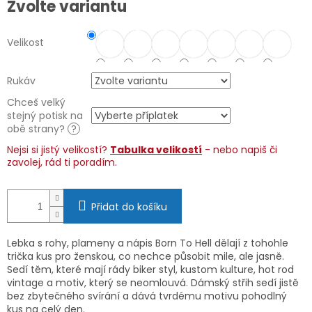
Zvolte variantu
cena:
Velikost
Rukáv
Chceš velký
stejný potisk na
obě strany?
?
Nejsi si jistý velikostí?
Tabulka velikostí
- nebo napiš či
zavolej, rád ti poradím.
Přidat do košíku
Lebka s rohy, plameny a nápis Born To Hell dělají z tohohle
trička kus pro ženskou, co nechce působit mile, ale jasně.
Sedí těm, které mají rády biker styl, kustom kulture, hot rod
vintage a motiv, který se neomlouvá. Dámský střih sedí jistě
bez zbytečného svírání a dává tvrdému motivu pohodlný
kus na celý den.