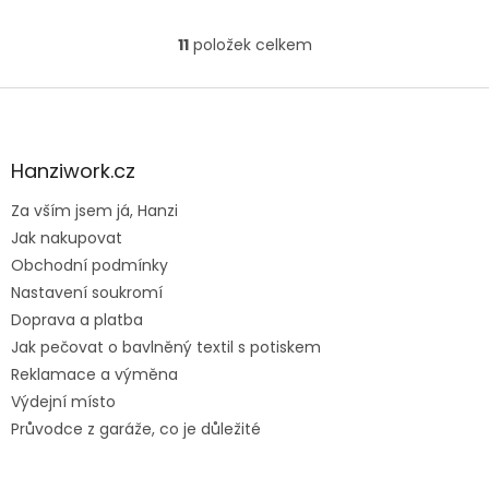
11
položek celkem
O
v
l
Z
á
á
d
p
a
a
Hanziwork.cz
c
t
í
Za vším jsem já, Hanzi
í
p
Jak nakupovat
r
v
Obchodní podmínky
k
Nastavení soukromí
y
Doprava a platba
v
ý
Jak pečovat o bavlněný textil s potiskem
p
Reklamace a výměna
i
Výdejní místo
s
u
Průvodce z garáže, co je důležité