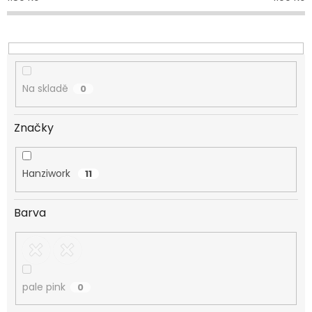
u
k
t
ů
Na skladě
0
Značky
Hanziwork
11
Barva
pale pink
0