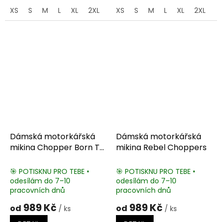
XS
S
M
L
XL
2XL
3XL
XS
4XL
S
M
5XL
L
XL
2XL
3
Dámská motorkářská
Dámská motorkářská
mikina Chopper Born To
mikina Rebel Choppers
Ride
🎯 POTISKNU PRO TEBE •
🎯 POTISKNU PRO TEBE •
odesílám do 7–10
odesílám do 7–10
pracovních dnů
pracovních dnů
989 Kč
989 Kč
od
od
/ ks
/ ks