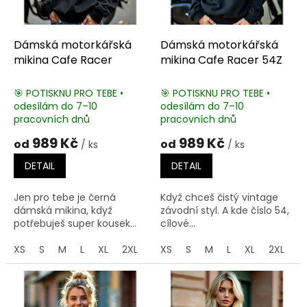
d
u
k
Dámská motorkářská
Dámská motorkářská
t
mikina Cafe Racer
mikina Cafe Racer 54Z
ů
🎯 POTISKNU PRO TEBE •
🎯 POTISKNU PRO TEBE •
odesílám do 7–10
odesílám do 7–10
pracovních dnů
pracovních dnů
989 Kč
989 Kč
od
od
/ ks
/ ks
DETAIL
DETAIL
Jen pro tebe je černá
Když chceš čistý vintage
dámská mikina, když
závodní styl. A kde číslo 54,
potřebuješ super kousek...
cílové...
XS
S
M
L
XL
2XL
3XL
XS
4XL
S
M
5XL
L
XL
2XL
3