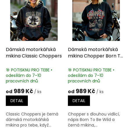
Dámská motorkářská
Dámská motorkářská
mikina Classic Choppers
mikina Chopper Born To
Be Wild
🎯 POTISKNU PRO TEBE •
🎯 POTISKNU PRO TEBE •
odesílám do 7–10
odesílám do 7–10
pracovních dnů
pracovních dnů
989 Kč
989 Kč
od
od
/ ks
/ ks
DETAIL
DETAIL
Classic Choppers je černá
Chopper s dlouhou vidlicí,
dámská motorkářská
nápis Born To Be Wild a
mikina pro tebe, když...
černá mikina,...