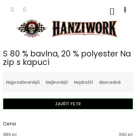
Přejít
na
NÁKUP
obsah
KOŠÍK
S 80 % bavlna, 20 % polyester Na
zip s kapucí
Ř
a
Nejprodávanější
Nejlevnější
Nejdražší
Abecedně
z
e
n
ZAVŘÍT FILTR
í
p
r
Cena
o
d
1189
Kč
1190
Kč