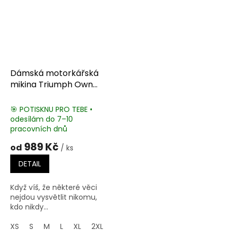
Dámská motorkářská
mikina Triumph Own
One
🎯 POTISKNU PRO TEBE •
odesílám do 7–10
pracovních dnů
989 Kč
od
/ ks
DETAIL
Když víš, že některé věci
nejdou vysvětlit nikomu,
kdo nikdy...
XS
S
M
L
XL
2XL
3XL
4XL
5XL