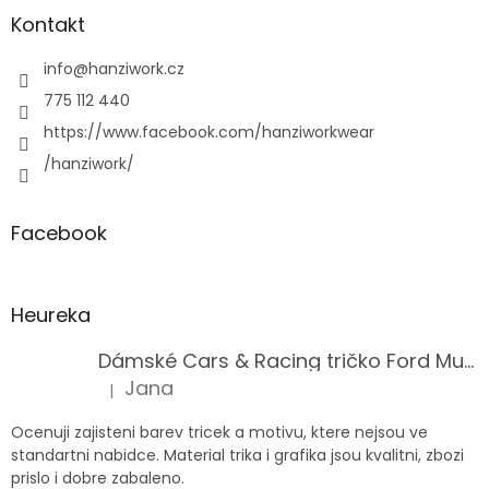
Kontakt
info
@
hanziwork.cz
775 112 440
https://www.facebook.com/hanziworkwear
/hanziwork/
Facebook
Heureka
Dámské Cars & Racing tričko Ford Mustang 5. generace
Jana
|
Hodnocení produktu je 5 z 5 hvězdiček.
Ocenuji zajisteni barev tricek a motivu, ktere nejsou ve
standartni nabidce. Material trika i grafika jsou kvalitni, zbozi
prislo i dobre zabaleno.