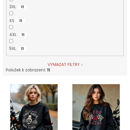
3XL
11
XS
11
4XL
11
5XL
11
VYMAZAT FILTRY
Položek k zobrazení:
11
V
ý
p
i
s
p
r
o