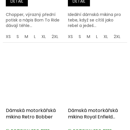
DETAIL
DETAIL
Chopper, výrazný přední
Ideální dámská mikina pro
potisk a nápis Born To Ride
tebe, když se cítíš jako
dávají téhle...
rebel a jedeš...
XS
S
M
L
XL
2XL
3XL
XS
4XL
S
M
5XL
L
XL
2XL
3
Dámská motorkářská
Dámská motorkářská
mikina Retro Bobber
mikina Royal Enfield
Cafe Racer