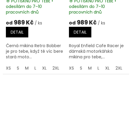
🎯 POTISKNU PRO TEBE •
🎯 POTISKNU PRO TEBE •
odesílám do 7–10
odesílám do 7–10
pracovních dnů
pracovních dnů
989 Kč
989 Kč
od
od
/ ks
/ ks
DETAIL
DETAIL
Černá mikina Retro Bobber
Royal Enfield Cafe Racer je
je pro tebe, když tě víc bere
dámská motorkářská
stará moto...
mikina pro tebe,...
XS
S
M
L
XL
2XL
3XL
XS
4XL
S
M
5XL
L
XL
2XL
3