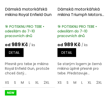
Dámská motorkářská
Dámská motorkářská
mikina Royal Enfield Gun
mikina Triumph Motors
1902
🎯 POTISKNU PRO TEBE •
🎯 POTISKNU PRO TEBE •
odesílám do 7–10
odesílám do 7–10
pracovních dnů
pracovních dnů
989 Kč
989 Kč
od
od
/ ks
/ ks
DETAIL
DETAIL
Přesně pro tebe je mikina
Se starým logem je černá
Royal Enfield Gun, protože
mikina úplně přesně pro
chceš čistý...
tebe. Představuje...
XS
S
M
L
XL
2XL
3XL
XS
4XL
S
M
5XL
L
XL
2XL
3
NEW